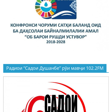
Радиои “Садои Душанбе” рӯи мавҷи 102.2FM