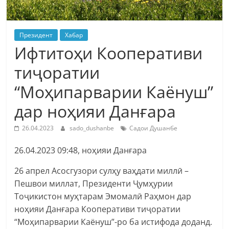
Президент
Хабар
Ифтитоҳи Кооперативи
тиҷоратии
“Моҳипарварии Каёнуш”
дар ноҳияи Данғара
26.04.2023
sado_dushanbe
Садои Душанбе
26.04.2023 09:48, ноҳияи Данғара
26 апрел Асосгузори сулҳу ваҳдати миллӣ –
Пешвои миллат, Президенти Ҷумҳурии
Тоҷикистон муҳтарам Эмомалӣ Раҳмон дар
ноҳияи Данғара Кооперативи тиҷоратии
“Моҳипарварии Каёнуш”-ро ба истифода доданд.