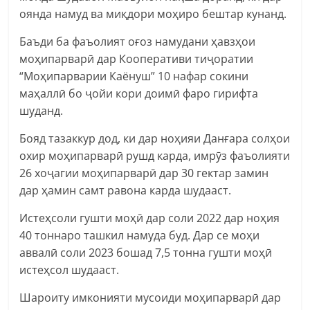
оянда намуд ва миқдори моҳиро бештар кунанд.
Баъди ба фаъолият оғоз намудани ҳавзҳои
моҳипарварӣ дар Кооперативи тиҷоратии
“Моҳипарварии Каёнуш” 10 нафар сокини
маҳаллӣ бо ҷойи кори доимӣ фаро гирифта
шуданд.
Бояд тазаккур дод, ки дар ноҳияи Данғара солҳои
охир моҳипарварӣ рушд карда, имрӯз фаъолияти
26 хоҷагии моҳипарварӣ дар 30 гектар замин
дар ҳамин самт равона карда шудааст.
Истеҳсоли гушти моҳӣ дар соли 2022 дар ноҳия
40 тоннаро ташкил намуда буд. Дар се моҳи
аввалӣ соли 2023 бошад 7,5 тонна гушти моҳӣ
истеҳсол шудааст.
Шароиту имконияти мусоиди моҳипарварӣ дар