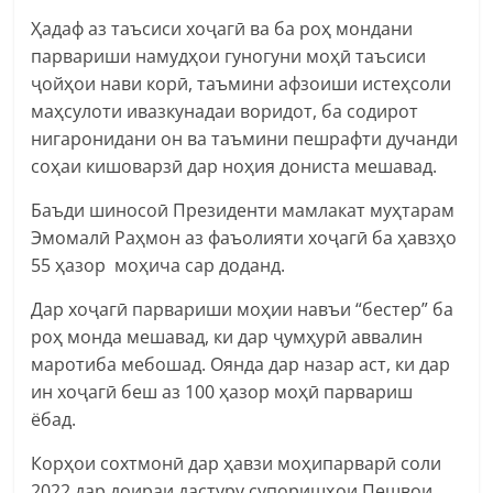
Ҳадаф аз таъсиси хоҷагӣ ва ба роҳ мондани
парвариши намудҳои гуногуни моҳӣ таъсиси
ҷойҳои нави корӣ, таъмини афзоиши истеҳсоли
маҳсулоти ивазкунадаи воридот, ба содирот
нигаронидани он ва таъмини пешрафти дучанди
соҳаи кишоварзӣ дар ноҳия дониста мешавад.
Баъди шиносоӣ Президенти мамлакат муҳтарам
Эмомалӣ Раҳмон аз фаъолияти хоҷагӣ ба ҳавзҳо
55 ҳазор моҳича сар доданд.
Дар хоҷагӣ парвариши моҳии навъи “бестер” ба
роҳ монда мешавад, ки дар ҷумҳурӣ аввалин
маротиба мебошад. Оянда дар назар аст, ки дар
ин хоҷагӣ беш аз 100 ҳазор моҳӣ парвариш
ёбад.
Корҳои сохтмонӣ дар ҳавзи моҳипарварӣ соли
2022 дар доираи дастуру супоришҳои Пешвои