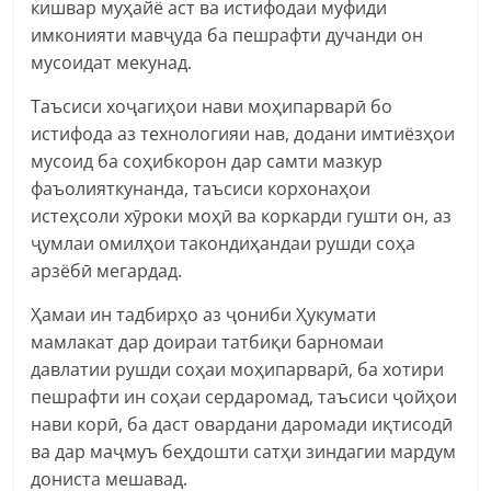
кишвар муҳайё аст ва истифодаи муфиди
имконияти мавҷуда ба пешрафти дучанди он
мусоидат мекунад.
Таъсиси хоҷагиҳои нави моҳипарварӣ бо
истифода аз технологияи нав, додани имтиёзҳои
мусоид ба соҳибкорон дар самти мазкур
фаъолияткунанда, таъсиси корхонаҳои
истеҳсоли хӯроки моҳӣ ва коркарди гушти он, аз
ҷумлаи омилҳои такондиҳандаи рушди соҳа
арзёбӣ мегардад.
Ҳамаи ин тадбирҳо аз ҷониби Ҳукумати
мамлакат дар доираи татбиқи барномаи
давлатии рушди соҳаи моҳипарварӣ, ба хотири
пешрафти ин соҳаи сердаромад, таъсиси ҷойҳои
нави корӣ, ба даст овардани даромади иқтисодӣ
ва дар маҷмуъ беҳдошти сатҳи зиндагии мардум
дониста мешавад.