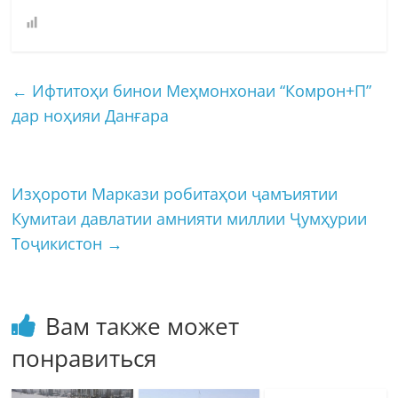
←
Ифтитоҳи бинои Меҳмонхонаи “Комрон+П”
дар ноҳияи Данғара
Изҳороти Маркази робитаҳои ҷамъиятии
Кумитаи давлатии амнияти миллии Ҷумҳурии
Тоҷикистон
→
Вам также может
понравиться