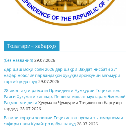
Тозатарин хабарҳо
(без названия)
29.07.2026
Дар шаш моҳи соли 2026 дар шаҳри Ваҳдат нисбати 271
нафар ноболиғ парвандаҳои ҳуқуқвайронкунии маъмурӣ
тартиб дода шуд
29.07.2026
28 июл таҳти раёсати Президенти Ҷумҳурии Тоҷикистон,
Раиси Ҳукумати кишвар, Пешвои миллат муҳтарам Эмомалӣ
Раҳмон
маҷлиси
Ҳукумати Ҷумҳурии Тоҷикистон баргузор
гардид.
28.07.2026
Вазири корҳои хориҷии Тоҷикистон нусхаи эътимодномаи
сафири нави Кувайтро қабул намуд
28.07.2026