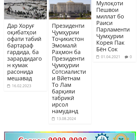
Мулоқоти
Пешвои
миллат бо
Раиси
Дар Хоруғ
Президенти
Парламенти
оқибатҳои
Ҷумҳурии
Ҷумҳурии
офати табиӣ
Тоҷикистон
Корея Пак
бартараф
Эмомалӣ
Бён Сок
гардида, ба
Раҳмон ба
01.04.2021
0
зарардидаго
Президенти
н кумак
Ҷумҳурии
расонида
Сотсиалисти
мешавад
и Вйетнам
То Лам
16.02.2023
барқияи
табрикӣ
ирсол
намуданд
13.08.2024