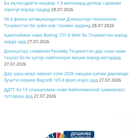
Ба иқтисодиёти кишвар 1,9 миллиард доллар сармояи
хориҷӣ ворид гардид
28.07.2026
94,4 фоизи хатмкунандагони Донишгоҳи технологии
Тоҷикистон бо ҷойи кор таъмин шуданд
28.07.2026
Ҳавопаймои нави Boeing 737-8 MAX ба Тоҷикистон ворид
карда шуд
27.07.2026
Донишгоҳи славянии Русияву Тоҷикистон дар соли нави
таҳсил бо як қатор навгониҳои муҳим ворид мегардад
27.07.2026
Дар шаш моҳи аввали соли 2026 нақшаи қисми даромади
буҷети ноҳияи Варзоб 103,4 фоиз иҷро шуд
27.07.2026
ДДТТ бо 13 созишномаи нави байналмилалӣ ҳамкориро
густариш дод
27.07.2026