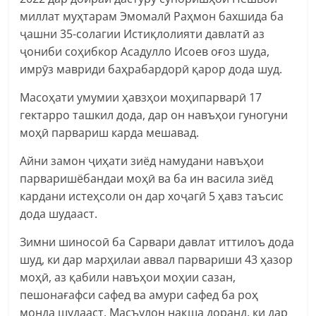
миллат муҳтарам Эмомалӣ Раҳмон бахшида ба
ҷашни 35-солагии Истиқлолияти давлатӣ аз
ҷониби соҳибкор Асадулло Исоев оғоз шуда,
имрӯз мавриди баҳрабардорӣ қарор дода шуд.
Масоҳати умумии ҳавзҳои моҳипарварӣ 17
гектарро ташкил дода, дар он навъҳои гуногуни
моҳӣ парвариш карда мешавад.
Айни замон ҷиҳати зиёд намудани навъҳои
парваришёбандаи моҳӣ ва ба ин васила зиёд
кардани истеҳсоли он дар хоҷагӣ 5 ҳавз таъсис
дода шудааст.
Зимни шиносоӣ ба Сарвари давлат иттилоъ дода
шуд, ки дар марҳилаи аввал парвариши 43 ҳазор
моҳӣ, аз қабили навъҳои моҳии сазан,
пешонағафси сафед ва амури сафед ба роҳ
монда шудааст. Масъулон нақша доранд, ки дар