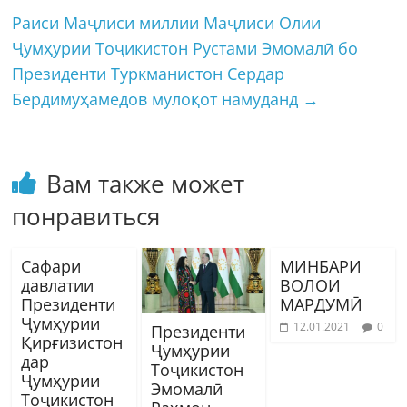
Раиси Маҷлиси миллии Маҷлиси Олии
Ҷумҳурии Тоҷикистон Рустами Эмомалӣ бо
Президенти Туркманистон Сердар
Бердимуҳамедов мулоқот намуданд
→
Вам также может
понравиться
Сафари
МИНБАРИ
давлатии
ВОЛОИ
Президенти
МАРДУМӢ
Ҷумҳурии
12.01.2021
0
Президенти
Қирғизистон
Ҷумҳурии
дар
Тоҷикистон
Ҷумҳурии
Эмомалӣ
Тоҷикистон