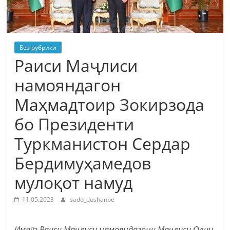
Без рубрики
Раиси Маҷлиси
намояндагон
Маҳмадтоир Зокирзода
бо Президенти
Туркманистон Сердар
Бердимуҳамедов
мулоқот намуд
11.05.2023
sado_dushanbe
Имрӯз Раиси Маҷлиси намояндагони Маҷлиси Олии