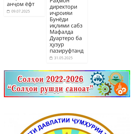
Раҳмон
анҷом ёфт
директори
09.07.2025
иҷроияи
Бунёди
иқлими сабз
Мафалда
Дуартеро ба
ҳузур
пазируфтанд
31.05.2025