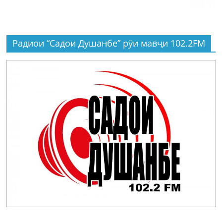
Радиои “Садои Душанбе” рӯи мавҷи 102.2FM