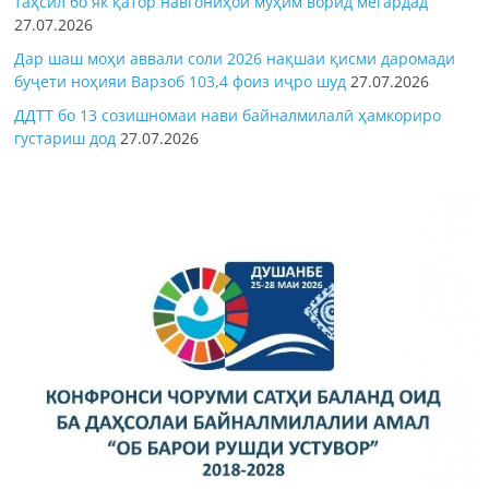
таҳсил бо як қатор навгониҳои муҳим ворид мегардад
27.07.2026
Дар шаш моҳи аввали соли 2026 нақшаи қисми даромади
буҷети ноҳияи Варзоб 103,4 фоиз иҷро шуд
27.07.2026
ДДТТ бо 13 созишномаи нави байналмилалӣ ҳамкориро
густариш дод
27.07.2026