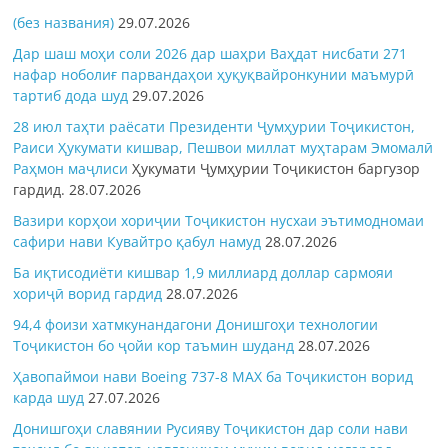
(без названия)
29.07.2026
Дар шаш моҳи соли 2026 дар шаҳри Ваҳдат нисбати 271
нафар ноболиғ парвандаҳои ҳуқуқвайронкунии маъмурӣ
тартиб дода шуд
29.07.2026
28 июл таҳти раёсати Президенти Ҷумҳурии Тоҷикистон,
Раиси Ҳукумати кишвар, Пешвои миллат муҳтарам Эмомалӣ
Раҳмон
маҷлиси
Ҳукумати Ҷумҳурии Тоҷикистон баргузор
гардид.
28.07.2026
Вазири корҳои хориҷии Тоҷикистон нусхаи эътимодномаи
сафири нави Кувайтро қабул намуд
28.07.2026
Ба иқтисодиёти кишвар 1,9 миллиард доллар сармояи
хориҷӣ ворид гардид
28.07.2026
94,4 фоизи хатмкунандагони Донишгоҳи технологии
Тоҷикистон бо ҷойи кор таъмин шуданд
28.07.2026
Ҳавопаймои нави Boeing 737-8 MAX ба Тоҷикистон ворид
карда шуд
27.07.2026
Донишгоҳи славянии Русияву Тоҷикистон дар соли нави