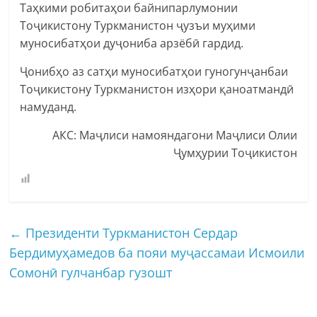
Таҳкими робитаҳои байнипарлумонии
Тоҷикистону Туркманистон ҷузъи муҳими
муносибатҳои дуҷониба арзёбӣ гардид.
Ҷонибҳо аз сатҳи муносибатҳои гуногунҷанбаи
Тоҷикистону Туркманистон изҳори қаноатмандӣ
намуданд.
АКС: Маҷлиси намояндагони Маҷлиси Олии
Ҷумҳурии Тоҷикистон
←
Президенти Туркманистон Сердар
Бердимуҳамедов ба пояи муҷассамаи Исмоили
Сомонӣ гулчанбар гузошт