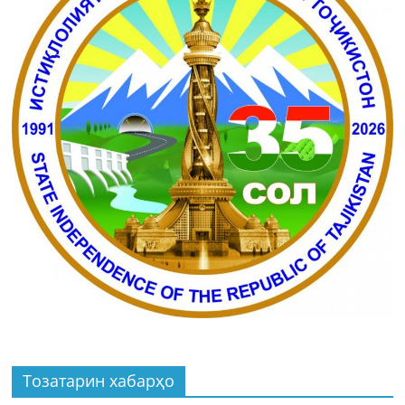
Тозатарин хабарҳо