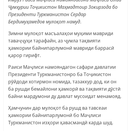
Ҷумҳурии Тоҷикистон Маҳмадтоир Зокирзода бо
Президенти Туркманистон Сердар
Бердимуҳамедов мулоқот намуд
.
Зимни мулоқот масъалаҳои муҳими мавриди
таваҷҷуҳи тарафайн, аз ҷумла тақвияти
ҳамкории байнипарлумонӣ мавриди баррасӣ
қарор гирифт.
Раиси Маҷлиси намояндагон сафари давлатии
Президенти Туркманистонро ба Тоҷикистон
рӯйдоди хотирмон номида, тазаккур дод, ки он
ба рушди бемайлони ҳамкорӣ ва тақвияти дӯстӣ
байни мардумони ду давлат мусоидат менамояд.
Ҳамчунин дар мулоқот ба рушд ва тавсеаи
ҳамкории байнипарлумонӣ бо Маҷлиси
Туркманистон изҳори ҳавасмандӣ карда шуд.