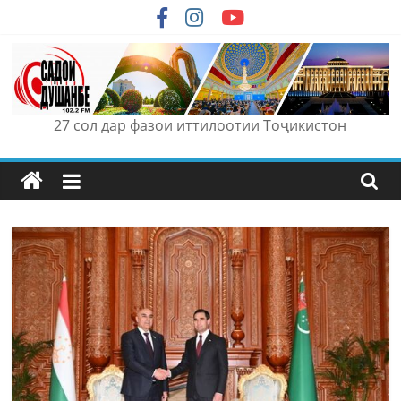
Skip
to
content
27 сол дар фазои иттилоотии Тоҷикистон