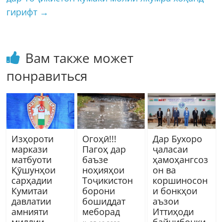
гирифт
→
Вам также может
понравиться
Изҳороти
Огоҳӣ!!!
Дар Бухоро
маркази
Пагоҳ дар
ҷаласаи
матбуоти
баъзе
ҳамоҳангсоз
Қӯшунҳои
ноҳияҳои
он ва
сарҳадии
Тоҷикистон
коршиносон
Кумитаи
борони
и бонкҳои
давлатии
бошиддат
аъзои
амнияти
меборад
Иттиҳоди
миллии
байнибонки