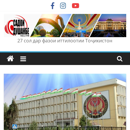
Skip
to
content
27 сол дар фазои иттилоотии Тоҷикистон