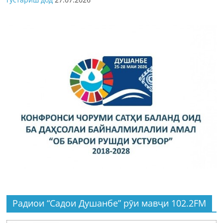
Радиои “Садои Душанбе” рӯи мавҷи 102.2FM