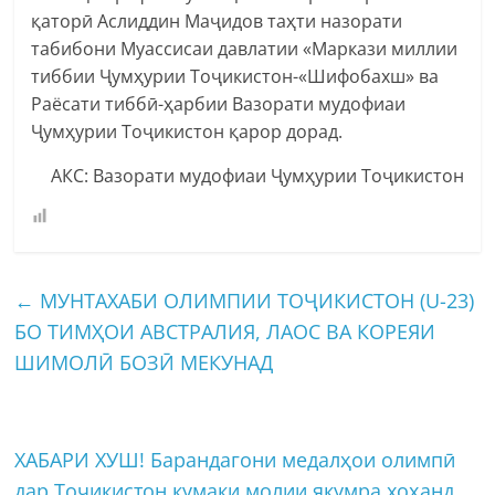
қаторӣ Аслиддин Маҷидов таҳти назорати
табибони Муассисаи давлатии «Маркази миллии
тиббии Ҷумҳурии Тоҷикистон-«Шифобахш» ва
Раёсати тиббӣ-ҳарбии Вазорати мудофиаи
Ҷумҳурии Тоҷикистон қарор дорад.
АКС: Вазорати мудофиаи Ҷумҳурии Тоҷикистон
←
МУНТАХАБИ ОЛИМПИИ ТОҶИКИСТОН (U-23)
БО ТИМҲОИ АВСТРАЛИЯ, ЛАОС ВА КОРЕЯИ
ШИМОЛӢ БОЗӢ МЕКУНАД
ХАБАРИ ХУШ! Барандагони медалҳои олимпӣ
дар Тоҷикистон кумаки молии якумра хоҳанд