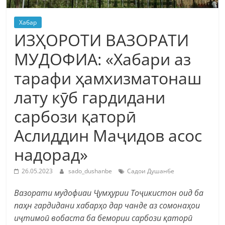
Хабар
ИЗҲОРОТИ ВАЗОРАТИ
МУДОФИА: «Хабари аз
тарафи ҳамхизматонаш
лату кӯб гардидани
сарбози қаторӣ
Аслиддин Маҷидов асос
надорад»
26.05.2023
sado_dushanbe
Садои Душанбе
Вазорати мудофиаи Ҷумҳурии Тоҷикистон оид ба
паҳн гардидани хабарҳо дар чанде аз сомонаҳои
иҷтимоӣ вобаста ба бемории сарбози қаторӣ