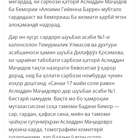
мегардад, ки сарбози қаторӣ Аслиддин Маҷидов
ба бемории «Алоими Гийенна Барре» мубтало
гардидааст ва бемориаш ба хизмати ҳарбӣ ягон
алоқамандӣ надорад.
Дар ин хусус сардори шуъбаи асаби №1-и
калонсолон Темурмалик Улмасов ва духтури
асабшиноси ҳамин шуъба Дилафрӯз Қосимова,
ки ҷараёни табобати сарбози қаторӣ Аслиддин
Маҷидов таҳти назорати бевоситаи ӯ қарор
дорад, оид ба ҳолати сарбози номбурда чунин
изҳор доштанд: «Санаи 17 майи соли равон
Аслиддин Маҷидовро дар шуъбаи асаби №1
бистарӣ намудем. Вақте мо бо ҳамроҳии
мутахассисони соҳа тамоми бадани бемор —
сар, гардан, қафаси сина, миён ва тамоми
ҷойҳои сутунмӯҳраи Аслиддин Маҷидовро
муоина карда, томографияи комютерӣ
гузаронидем, дар бадани ӯ ягон осору