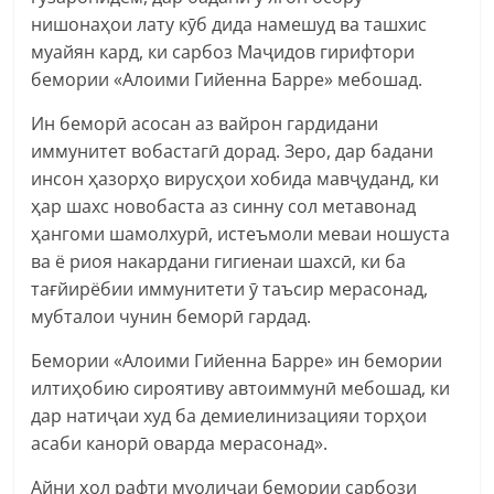
нишонаҳои лату кӯб дида намешуд ва ташхис
муайян кард, ки сарбоз Маҷидов гирифтори
бемории «Алоими Гийенна Барре» мебошад.
Ин беморӣ асосан аз вайрон гардидани
иммунитет вобастагӣ дорад. Зеро, дар бадани
инсон ҳазорҳо вирусҳои хобида мавҷуданд, ки
ҳар шахс новобаста аз синну сол метавонад
ҳангоми шамолхурӣ, истеъмоли меваи ношуста
ва ё риоя накардани гигиенаи шахсӣ, ки ба
тағйирёбии иммунитети ӯ таъсир мерасонад,
мубталои чунин беморӣ гардад.
Бемории «Алоими Гийенна Барре» ин бемории
илтиҳобию сироятиву автоиммунӣ мебошад, ки
дар натиҷаи худ ба демиелинизацияи торҳои
асаби канорӣ оварда мерасонад».
Айни ҳол рафти муолиҷаи бемории сарбози