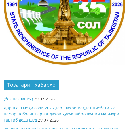
Тозатарин хабарҳо
(без названия)
29.07.2026
Дар шаш моҳи соли 2026 дар шаҳри Ваҳдат нисбати 271
нафар ноболиғ парвандаҳои ҳуқуқвайронкунии маъмурӣ
тартиб дода шуд
29.07.2026
28 июл таҳти раёсати Президенти Ҷумҳурии Тоҷикистон,