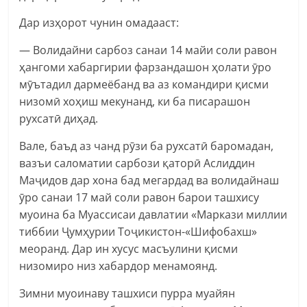
Дар изҳорот чунин омадааст:
— Волидайни сарбоз санаи 14 майи соли равон
ҳангоми хабаргирии фарзандашон ҳолати ӯро
мӯътадил дармеёбанд ва аз командири қисми
низомӣ хоҳиш мекунанд, ки ба писарашон
рухсатӣ диҳад.
Вале, баъд аз чанд рӯзи ба рухсатӣ баромадан,
вазъи саломатии сарбози қаторӣ Аслиддин
Маҷидов дар хона бад мегардад ва волидайнаш
ӯро санаи 17 май соли равон барои ташхису
муоина ба Муассисаи давлатии «Маркази миллии
тиббии Ҷумҳурии Тоҷикистон-«Шифобахш»
меоранд. Дар ин хусус масъулини қисми
низомиро низ хабардор менамоянд.
Зимни муоинаву ташхиси пурра муайян