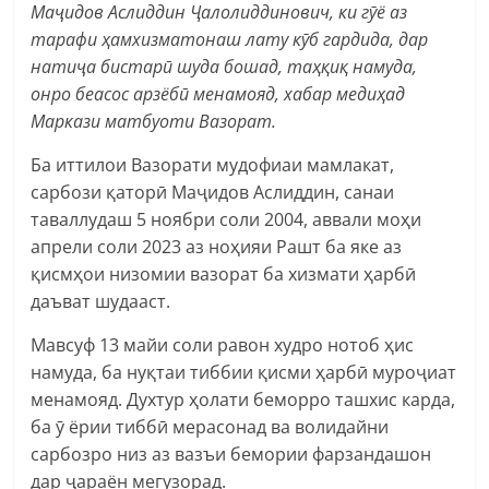
Маҷидов Аслиддин Ҷалолиддинович, ки гӯё аз
тарафи ҳамхизматонаш лату кӯб гардида, дар
натиҷа бистарӣ шуда бошад, таҳқиқ намуда,
онро беасос арзёбӣ менамояд, хабар медиҳад
Маркази матбуоти Вазорат.
Ба иттилои Вазорати мудофиаи мамлакат,
сарбози қаторӣ Маҷидов Аслиддин, санаи
таваллудаш 5 ноябри соли 2004, аввали моҳи
апрели соли 2023 аз ноҳияи Рашт ба яке аз
қисмҳои низомии вазорат ба хизмати ҳарбӣ
даъват шудааст.
Мавсуф 13 майи соли равон худро нотоб ҳис
намуда, ба нуқтаи тиббии қисми ҳарбӣ муроҷиат
менамояд. Духтур ҳолати беморро ташхис карда,
ба ӯ ёрии тиббӣ мерасонад ва волидайни
сарбозро низ аз вазъи бемории фарзандашон
дар ҷараён мегузорад.