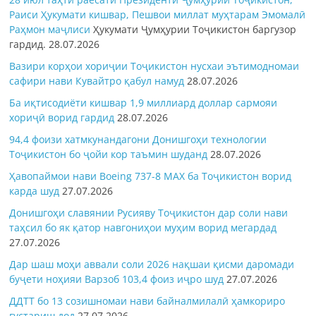
Раиси Ҳукумати кишвар, Пешвои миллат муҳтарам Эмомалӣ
Раҳмон
маҷлиси
Ҳукумати Ҷумҳурии Тоҷикистон баргузор
гардид.
28.07.2026
Вазири корҳои хориҷии Тоҷикистон нусхаи эътимодномаи
сафири нави Кувайтро қабул намуд
28.07.2026
Ба иқтисодиёти кишвар 1,9 миллиард доллар сармояи
хориҷӣ ворид гардид
28.07.2026
94,4 фоизи хатмкунандагони Донишгоҳи технологии
Тоҷикистон бо ҷойи кор таъмин шуданд
28.07.2026
Ҳавопаймои нави Boeing 737-8 MAX ба Тоҷикистон ворид
карда шуд
27.07.2026
Донишгоҳи славянии Русияву Тоҷикистон дар соли нави
таҳсил бо як қатор навгониҳои муҳим ворид мегардад
27.07.2026
Дар шаш моҳи аввали соли 2026 нақшаи қисми даромади
буҷети ноҳияи Варзоб 103,4 фоиз иҷро шуд
27.07.2026
ДДТТ бо 13 созишномаи нави байналмилалӣ ҳамкориро
густариш дод
27.07.2026