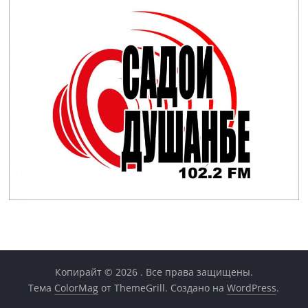
Копирайт © 2026
. Все права защищены.
Тема
ColorMag
от ThemeGrill. Создано на
WordPress
.