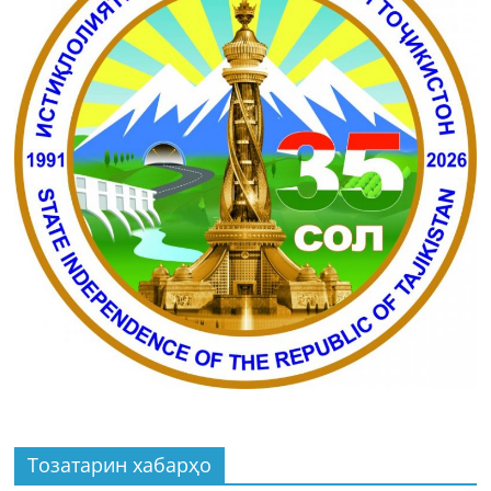
Тозатарин хабарҳо