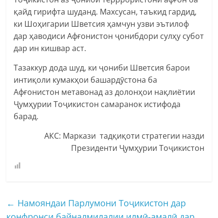
қайд гирифта шуданд. Махсусан, таъкид гардид,
ки Шоҳигарии Шветсия ҳамчун узви эътилоф
дар ҳаводиси Афғонистон ҷонибдори сулҳу субот
дар ин кишвар аст.
Тазаккур дода шуд, ки ҷониби Шветсия барои
интиқоли кумакҳои башардӯстона ба
Афғонистон метавонад аз долонҳои нақлиётии
Ҷумҳурии Тоҷикистон самаранок истифода
барад.
АКС: Маркази тадқиқоти стратегии назди
Президенти Ҷумҳурии Тоҷикистон
←
Намояндаи Парлумони Тоҷикистон дар
конфронси байналмилалии илмӣ-амалӣ дар