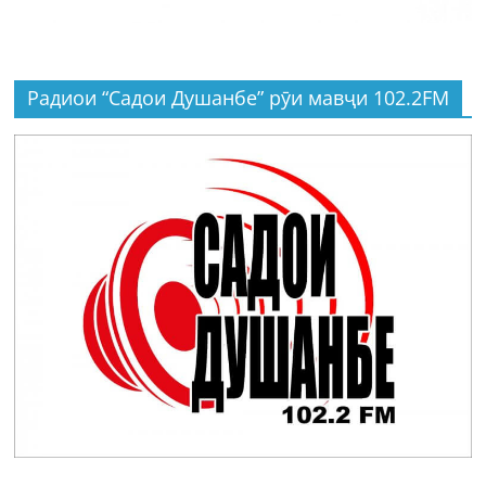
Радиои “Садои Душанбе” рӯи мавҷи 102.2FM