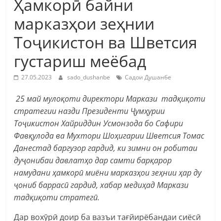
Ҳамкорӣ байни
марказҳои зеҳнии
Тоҷикистон ва Шветсия
густариш меёбад
27.05.2023
sado_dushanbe
Садои Душанбе
25 май мулоқоти директори Маркази тадқиқоти
стратегии назди Президенти Ҷумҳурии
Тоҷикистон Хайриддин Усмонзода бо Сафири
Фавқулода ва Мухтори Шоҳигарии Шветсия Томас
Данестад баргузор гардид, ки зимни он робитаи
дуҷонибаи давлатҳо дар самти барқарор
намудани ҳамкорӣ миёни марказҳои зеҳнии ҳар ду
ҷониб баррасӣ гардид, хабар медиҳад Маркази
тадқиқоти стратегӣ.
Дар вохӯрӣ доир ба вазъи тағйирёбандаи сиёсӣ