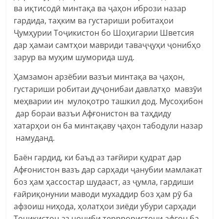
ва иқтисодӣ минтақа ва ҷаҳон ибрози назар
гардида, таҳким ва густариши робитаҳои
Ҷумҳурии Тоҷикистон бо Шоҳигарии Шветсия
дар ҳамаи самтҳои мавриди таваҷҷуҳи ҷонибҳо
зарур ва муҳим шуморида шуд.
Ҳамзамон арзёбии вазъи минтақа ва ҷаҳон,
густариши робитаи дуҷонибаи давлатҳо мавзӯи
меҳварии ин мулоқотро ташкил дод. Мусоҳибон
дар бораи вазъи Афғонистон ва таҳдиду
хатарҳои он ба минтақаву ҷаҳон табодули назар
намуданд.
Баён гардид, ки баъд аз тағйири қудрат дар
Афғонистон вазъ дар сарҳади ҷанубии мамлакат
боз ҳам ҳассостар шудааст, аз ҷумла, гардиши
ғайриқонунии маводи мухаддир боз ҳам рӯ ба
афзоиш ниҳода, ҳолатҳои зиёди убури сарҳади
Тоҷикистон аз ҷониби терррористони афғон ба