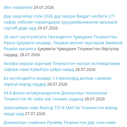
(без названия)
29.07.2026
Дар шаш моҳи соли 2026 дар шаҳри Ваҳдат нисбати 271
нафар ноболиғ парвандаҳои ҳуқуқвайронкунии маъмурӣ
тартиб дода шуд
29.07.2026
28 июл таҳти раёсати Президенти Ҷумҳурии Тоҷикистон,
Раиси Ҳукумати кишвар, Пешвои миллат муҳтарам Эмомалӣ
Раҳмон
маҷлиси
Ҳукумати Ҷумҳурии Тоҷикистон баргузор
гардид.
28.07.2026
Вазири корҳои хориҷии Тоҷикистон нусхаи эътимодномаи
сафири нави Кувайтро қабул намуд
28.07.2026
Ба иқтисодиёти кишвар 1,9 миллиард доллар сармояи
хориҷӣ ворид гардид
28.07.2026
94,4 фоизи хатмкунандагони Донишгоҳи технологии
Тоҷикистон бо ҷойи кор таъмин шуданд
28.07.2026
Ҳавопаймои нави Boeing 737-8 MAX ба Тоҷикистон ворид
карда шуд
27.07.2026
Донишгоҳи славянии Русияву Тоҷикистон дар соли нави