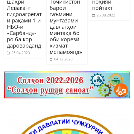
шаҳри
Тоҷикистон
ноҳияи
Левакант
барои
пойтахт
гидроагрегат
таъмини
26.08.2022
и рақами 1-и
мунтазами
НБО-и
давлатҳои
«Сарбанд»-
минтақа бо
ро ба кор
оби корезӣ
дароварданд
хизмат
менамоянд»
25.04.2023
04.12.2023