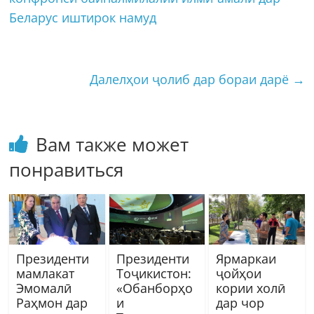
Беларус иштирок намуд
Далелҳои ҷолиб дар бораи дарё
→
Вам также может
понравиться
Президенти
Президенти
Ярмаркаи
мамлакат
Тоҷикистон:
ҷойҳои
Эмомалӣ
«Обанборҳо
кории холӣ
Раҳмон дар
и
дар чор