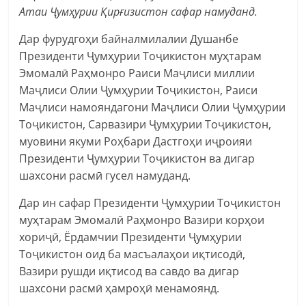
Атаи Ҷумҳурии Қирғизистон сафар намуданд.
Дар фурудгоҳи байналмилалии Душанбе
Президенти Ҷумҳурии Тоҷикистон муҳтарам
Эмомалӣ Раҳмонро Раиси Маҷлиси миллии
Маҷлиси Олии Ҷумҳурии Тоҷикистон, Раиси
Маҷлиси намояндагони Маҷлиси Олии Ҷумҳурии
Тоҷикистон, Сарвазири Ҷумҳурии Тоҷикистон,
муовини якуми Роҳбари Дастгоҳи иҷроияи
Президенти Ҷумҳурии Тоҷикистон ва дигар
шахсони расмӣ гусел намуданд.
Дар ин сафар Президенти Ҷумҳурии Тоҷикистон
муҳтарам Эмомалӣ Раҳмонро Вазири корҳои
хориҷӣ, Ёрдамчии Президенти Ҷумҳурии
Тоҷикистон оид ба масъалаҳои иқтисодӣ,
Вазири рушди иқтисод ва савдо ва дигар
шахсони расмӣ ҳамроҳӣ менамоянд.