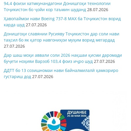
94,4 фоизи хатмкунандагони Донишгоҳи технологии
Тоҷикистон бо ҷойи кор таъмин шуданд
28.07.2026
Ҳавопаймои нави Boeing 737-8 MAX ба Тоҷикистон ворид
карда шуд
27.07.2026
Донишгоҳи славянии Русияву Тоҷикистон дар соли нави
таҳсил бо як қатор навгониҳои муҳим ворид мегардад
27.07.2026
Дар шаш моҳи аввали соли 2026 нақшаи қисми даромади
буҷети ноҳияи Варзоб 103,4 фоиз иҷро шуд
27.07.2026
ДДТТ бо 13 созишномаи нави байналмилалӣ ҳамкориро
густариш дод
27.07.2026