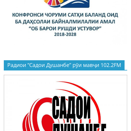
Радиои “Садои Душанбе” рӯи мавҷи 102.2FM