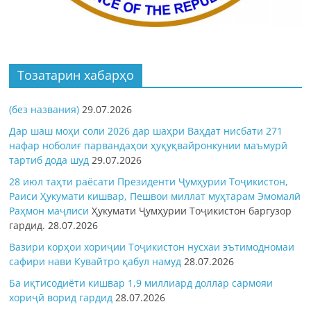
Тозатарин хабарҳо
(без названия)
29.07.2026
Дар шаш моҳи соли 2026 дар шаҳри Ваҳдат нисбати 271
нафар ноболиғ парвандаҳои ҳуқуқвайронкунии маъмурӣ
тартиб дода шуд
29.07.2026
28 июл таҳти раёсати Президенти Ҷумҳурии Тоҷикистон,
Раиси Ҳукумати кишвар, Пешвои миллат муҳтарам Эмомалӣ
Раҳмон
маҷлиси
Ҳукумати Ҷумҳурии Тоҷикистон баргузор
гардид.
28.07.2026
Вазири корҳои хориҷии Тоҷикистон нусхаи эътимодномаи
сафири нави Кувайтро қабул намуд
28.07.2026
Ба иқтисодиёти кишвар 1,9 миллиард доллар сармояи
хориҷӣ ворид гардид
28.07.2026