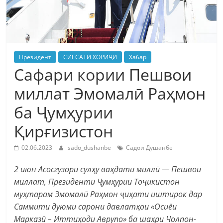
Президент
СИЁСАТИ ХОРИҶӢ
Хабар
Сафари кории Пешвои
миллат Эмомалӣ Раҳмон
ба Ҷумҳурии
Қирғизистон
02.06.2023
sado_dushanbe
Садои Душанбе
2 июн Асосгузори сулҳу ваҳдати миллӣ — Пешвои
миллат, Президенти Ҷумҳурии Тоҷикистон
муҳтарам Эмомалӣ Раҳмон ҷиҳати иштирок дар
Саммити дуюми сарони давлатҳои «Осиёи
Марказӣ – Иттиҳоди Аврупо» ба шаҳри Чолпон-