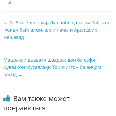
←
Аз 5 то 7 июн дар Душанбе ҷаласаи Раёсати
Фонди байналмилалии наҷоти Арал доир
мешавад
Маъракаи даъвати шаҳрвандон ба сафи
Қувваҳои Мусаллаҳи Тоҷикистон ба анҷом
расид
→
Вам также может
понравиться