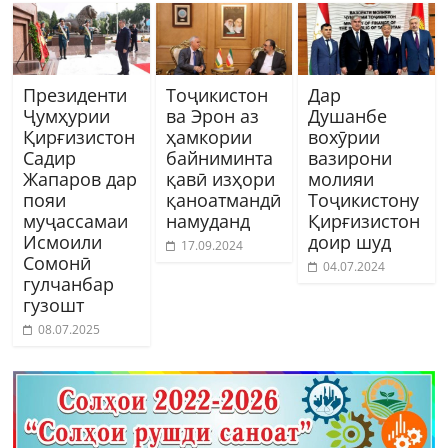
Президенти
Тоҷикистон
Дар
Ҷумҳурии
ва Эрон аз
Душанбе
Қирғизистон
ҳамкории
вохӯрии
Садир
байниминта
вазирони
Жапаров дар
қавӣ изҳори
молияи
пояи
қаноатмандӣ
Тоҷикистону
муҷассамаи
намуданд
Қирғизистон
Исмоили
доир шуд
17.09.2024
Сомонӣ
04.07.2024
гулчанбар
гузошт
08.07.2025