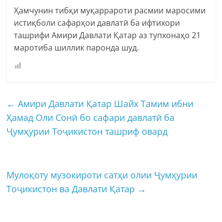
Ҳамчунин тибқи муқаррароти расмии маросими
истиқболи сафарҳои давлатӣ ба ифтихори
ташрифи Амири Давлати Қатар аз тупхонаҳо 21
маротиба шиллик паронда шуд.
←
Амири Давлати Қатар Шайх Тамим ибни
Ҳамад Оли Сонӣ бо сафари давлатӣ ба
Ҷумҳурии Тоҷикистон ташриф овард
Мулоқоту музокироти сатҳи олии Ҷумҳурии
Тоҷикистон ва Давлати Қатар
→