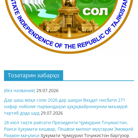
Тозатарин хабарҳо
(без названия)
29.07.2026
Дар шаш моҳи соли 2026 дар шаҳри Ваҳдат нисбати 271
нафар ноболиғ парвандаҳои ҳуқуқвайронкунии маъмурӣ
тартиб дода шуд
29.07.2026
28 июл таҳти раёсати Президенти Ҷумҳурии Тоҷикистон,
Раиси Ҳукумати кишвар, Пешвои миллат муҳтарам Эмомалӣ
Раҳмон
маҷлиси
Ҳукумати Ҷумҳурии Тоҷикистон баргузор