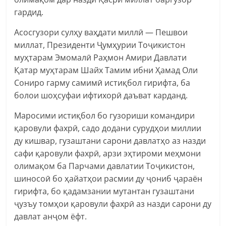
гардид.
Асосгузори сулҳу ваҳдати миллӣ — Пешвои
миллат, Президенти Ҷумҳурии Тоҷикистон
муҳтарам Эмомалӣ Раҳмон Амири Давлати
Қатар муҳтарам Шайх Тамим ибни Ҳамад Оли
Сониро гарму самимӣ истиқбол гирифта, ба
болои шоҳсуфаи ифтихорӣ даъват карданд.
Маросими истиқбол бо гузориши командири
қаровули фахрӣ, садо додани сурудҳои миллии
ду кишвар, гузаштани сарони давлатҳо аз назди
сафи қаровули фахрӣ, арзи эҳтироми меҳмони
олимақом ба Парчами давлатии Тоҷикистон,
шиносоӣ бо ҳайатҳои расмии ду ҷониб ҷараён
гирифта, бо қадамзании мутантан гузаштани
ҷузъу томҳои қаровули фахрӣ аз назди сарони ду
давлат анҷом ёфт.