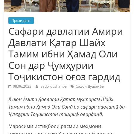
Президент
Сафари давлатии Амири
Давлати Қатар Шайх
Тамим ибни Ҳамад Оли
Сон дар Ҷумҳурии
Тоҷикистон оғоз гардид
08.06.2023
sado_dushanbe
Садои Душанбе
8 июн Амири Давлати Қатар муҳтарам Шайх
Тамим ибни Ҳамад Оли Сонӣ бо сафари давлатӣ ба
Ҷумҳурии Тоҷикистон ташриф оварданд.
Маросими истиқболи расмии меҳмони
олимақом дар назди Қасри миллат баргузор