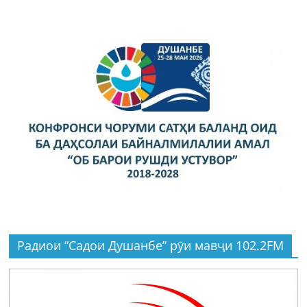
Радиои “Садои Душанбе” рӯи мавҷи 102.2FM