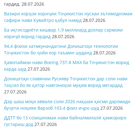
гардид.
28.07.2026
Вазири корҳои хориҷии Тоҷикистон нусхаи эътимодномаи
сафири нави Кувайтро қабул намуд
28.07.2026
Ба иқтисодиёти кишвар 1,9 миллиард доллар сармояи
хориҷӣ ворид гардид
28.07.2026
94,4 фоизи хатмкунандагони Донишгоҳи технологии
Тоҷикистон бо ҷойи кор таъмин шуданд
28.07.2026
Ҳавопаймои нави Boeing 737-8 MAX ба Тоҷикистон ворид
карда шуд
27.07.2026
Донишгоҳи славянии Русияву Тоҷикистон дар соли нави
таҳсил бо як қатор навгониҳои муҳим ворид мегардад
27.07.2026
Дар шаш моҳи аввали соли 2026 нақшаи қисми даромади
буҷети ноҳияи Варзоб 103,4 фоиз иҷро шуд
27.07.2026
ДДТТ бо 13 созишномаи нави байналмилалӣ ҳамкориро
густариш дод
27.07.2026