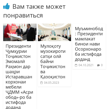
Вам также может
понравиться
Муъминобод
: Президенти
мамлакат
бинои нави
Президенти
Мулоқоту
Осорхонаро
Ҷумҳурии
музокироти
ба истифода
Тоҷикистон
сатҳи олӣ
доданд
Эмомалӣ
байни
04.10.2021
0
Раҳмон дар
Тоҷикистон
шаҳри
ва
Истаравшан
Қазоқистон
корхонаи
04.05.2023
мебели
ҶДММ «Асри
обод»-ро ба
истифода
доданд