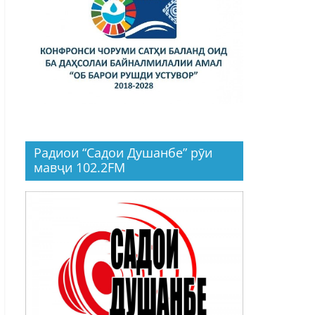
Радиои “Садои Душанбе” рӯи
мавҷи 102.2FM