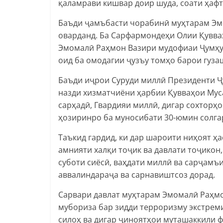
қаламрави кишвар доир шуда, соати ҳафт
Баъди ҷамъбасти чорабинӣ муҳтарам Эм
оварданд. Ба Сарфармондеҳи Олии Қувв
Эмомалӣ Раҳмон Вазири мудофиаи Ҷумҳу
оид ба омодагии ҷузъу томҳо барои гуза
Баъди иҷрои Суруди миллӣ Президенти 
назди хизматчиёни ҳарбии Қувваҳои Мус
сарҳадӣ, Гвардияи миллӣ, дигар сохторҳ
ҳозиринро ба муносибати 30-юмин солгар
Таъкид гардид, ки дар шароити ниҳоят ҳ
амнияти халқи тоҷик ва давлати тоҷикон
суботи сиёсӣ, ваҳдати миллӣ ва сарҷам
аввалиндараҷа ва сарнавиштсоз дорад.
Сарвари давлат муҳтарам Эмомалӣ Раҳмон
мубориза бар зидди терроризму экстрем
силоҳ ва дигар ҷиноятҳои муташаккили 