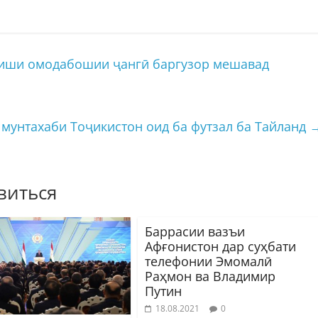
ҷиши омодабошии ҷангӣ баргузор мешавад
мунтахаби Тоҷикистон оид ба футзал ба Тайланд
виться
Баррасии вазъи
Афғонистон дар суҳбати
телефонии Эмомалӣ
Раҳмон ва Владимир
Путин
18.08.2021
0