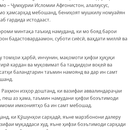
мо – Ҷумҳурии Исломии Афғонистон, алалхусус,
 мо ҳамсарҳад мебошанд, бениҳоят мушкилу номуайян
каб гардида истодааст.
ороми минтақа таъкид намуданд, ки мо бояд барои
рон бадастовардаамон, суботи сиёсӣ, ваҳдати миллӣ ва
у томҳои ҳарбӣ, инчунин, мақомоти ҳифзи ҳуқуқи
ирӣ кардан ва муқовимат ба таҳдидҳои воқеӣ ва
сатҳи баландтарин таъмин намоянд ва дар ин самт
ешанд.
Раҳмон изҳор доштанд, ки вазифаи аввалиндараҷаи
, пеш аз ҳама, таъмин намудани ҳифзи боэътимоди
тамоми имкониятҳо ба ин самт мебошад.
анд, ки Қӯшунҳои сарҳадӣ, яъне марзбонони далеру
зифаи муқаддаси худ, яъне ҳифзи боэътимоди сарҳади