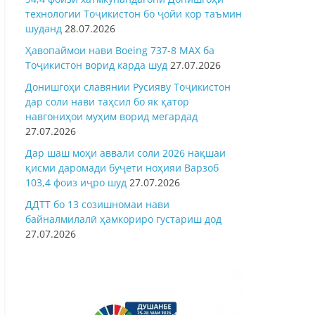
технологии Тоҷикистон бо ҷойи кор таъмин
шуданд
28.07.2026
Ҳавопаймои нави Boeing 737-8 MAX ба
Тоҷикистон ворид карда шуд
27.07.2026
Донишгоҳи славянии Русияву Тоҷикистон
дар соли нави таҳсил бо як қатор
навгониҳои муҳим ворид мегардад
27.07.2026
Дар шаш моҳи аввали соли 2026 нақшаи
қисми даромади буҷети ноҳияи Варзоб
103,4 фоиз иҷро шуд
27.07.2026
ДДТТ бо 13 созишномаи нави
байналмилалӣ ҳамкориро густариш дод
27.07.2026