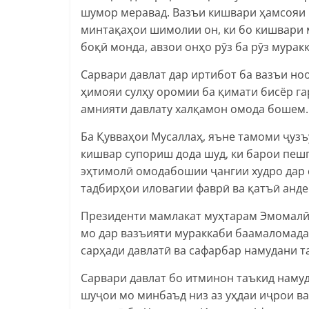
шумор меравад. Вазъи кишвари ҳамсояи 
минтақаҳои шимолии он, ки бо кишвари
боқӣ монда, авзои онҳо рӯз ба рӯз мурак
Сарвари давлат дар иртибот ба вазъи но
ҳимояи сулҳу оромии ба қимати бисёр га
амнияти давлату халқамон омода бошем.
Ба Қувваҳои Мусаллаҳ, яъне тамоми ҷузъ
кишвар супориш дода шуд, ки барои пешг
эҳтимолӣ омодабошии ҷангии худро дар 
тадбирҳои иловагии фаврӣ ва қатъӣ анд
Президенти мамлакат муҳтарам Эмомалӣ 
мо дар вазъияти мураккаби баамаломада
сарҳади давлатӣ ва сафарбар намудани 
Сарвари давлат бо итминон таъкид намуд
шуҷои мо минбаъд низ аз уҳдаи иҷрои ва