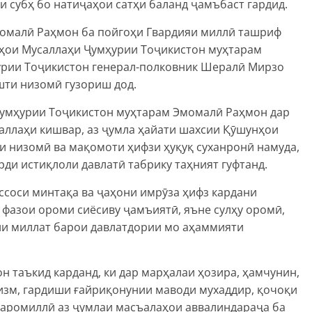
и субҳ бо натиҷаҳои сатҳи баланд ҷамъбаст гардид.
омалӣ Раҳмон ба пойгоҳи Гвардияи миллӣ ташриф
аҳои Мусаллаҳи Ҷумҳурии Тоҷикистон муҳтарам
рии Тоҷикистон генерал-полковник Шералӣ Мирзо
шти низомӣ гузориш дод.
Ҷумҳурии Тоҷикистон муҳтарам Эмомалӣ Раҳмон дар
аллаҳи кишвар, аз ҷумла ҳайати шахсии Қӯшунҳои
ои низомӣ ва мақомоти ҳифзи ҳуқуқ суханронӣ намуда,
ди истиқлоли давлатӣ табрику таҳният гуфтанд.
ассоси минтақа ва ҷаҳони имрӯза ҳифз кардани
, фазои ороми сиёсиву ҷамъиятӣ, яъне сулҳу оромӣ,
ъии миллат барои давлатдории мо аҳаммияти
 таъкид карданд, ки дар марҳалаи ҳозира, ҳамчунин,
изм, гардиши ғайриқонунии маводи мухаддир, қочоқи
фаромиллӣ аз ҷумлаи масъалаҳои аввалиндараҷа ба