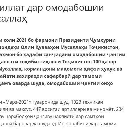
иллат дар омодабошии
саллаҳ
ли соли 2021 бо фармони Президенти Ҷумҳурии
мондеҳи Олии Қувваҳои Мусаллаҳи Тоҷикистон,
Раҳмон бо ҳадафи санҷидани омодабошии ҷангии
давлати соҳибистиқлоли Тоҷикистон 100 ҳазор
Мусаллаҳ, кормандони мақомоти ҳифзи ҳуқуқ ва
 ҳайати захираҳои сафарбарӣ дар тамоми
 ҷамъ оварда шуда, омодабошии ҷангии онҳо
и «Марз-2021» гузаронида шуд, 1023 техникаи
лӣ ва махсус, 447 воситаи артиллерӣ ва миномёт, 234
ву чархболҳои ҷангиву нақлиётӣ дар самтҳои
ҷангӣ бароварда шуданд. Ин чорабинӣ дар тамоми