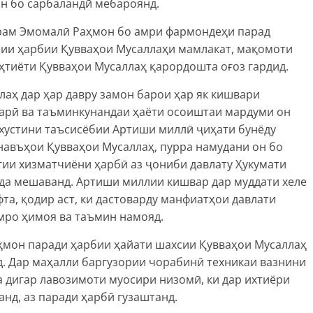
н бо сарбаландӣ мебароянд.
арам Эмомалӣ Раҳмон бо амри фармондеҳи парад
чии ҳарбии Қувваҳои Мусаллаҳи мамлакат, мақомоти
эҳтиёти Қувваҳои Мусаллаҳ қарордошта оғоз гардид.
ллаҳ дар ҳар давру замон барои ҳар як кишвари
тарӣ ва таъминкунандаи ҳаёти осоиштаи мардуми он
ахустини таъсисёбии Артиши миллӣ ҷиҳати бунёду
навъҳои Қувваҳои Мусаллаҳ, пурра намудани он бо
гии хизматчиёни ҳарбӣ аз ҷониби давлату Ҳукумати
да мешаванд. Артиши миллии кишвар дар муддати хеле
фта, қодир аст, ки дастоварду манфиатҳои давлати
мро ҳимоя ва таъмин намояд.
ҳмон паради ҳарбии ҳайати шахсии Қувваҳои Мусаллаҳ
д. Дар маҳалли баргузории чорабинӣ техникаи вазнини
а дигар лавозимоти муосири низомӣ, ки дар ихтиёри
нд, аз паради ҳарбӣ гузаштанд.