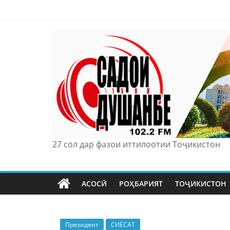
Skip
to
content
27 сол дар фазои иттилоотии Тоҷикистон
АСОСӢ
РОҲБАРИЯТ
ТОҶИКИСТОН
Президент
СИЁСАТ