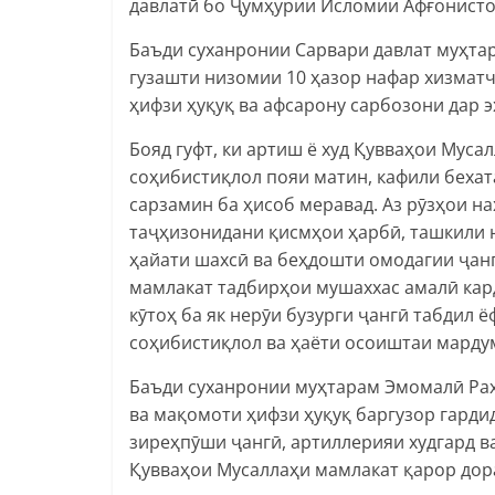
давлатӣ бо Ҷумҳурии Исломии Афғонисто
Баъди суханронии Сарвари давлат муҳт
гузашти низомии 10 ҳазор нафар хизмат
ҳифзи ҳуқуқ ва афсарону сарбозони дар 
Бояд гуфт, ки артиш ё худ Қувваҳои Муса
соҳибистиқлол пояи матин, кафили беха
сарзамин ба ҳисоб меравад. Аз рӯзҳои н
таҷҳизонидани қисмҳои ҳарбӣ, ташкили 
ҳайати шахсӣ ва беҳдошти омодагии ҷан
мамлакат тадбирҳои мушаххас амалӣ кар
кӯтоҳ ба як нерӯи бузурги ҷангӣ табдил ё
соҳибистиқлол ва ҳаёти осоиштаи марду
Баъди суханронии муҳтарам Эмомалӣ Ра
ва мақомоти ҳифзи ҳуқуқ баргузор гарди
зиреҳпӯши ҷангӣ, артиллерияи худгард в
Қувваҳои Мусаллаҳи мамлакат қарор дора