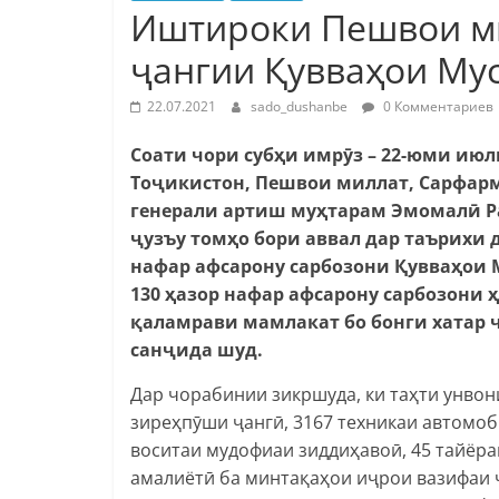
Иштироки Пешвои м
ҷангии Қувваҳои Му
22.07.2021
sado_dushanbe
0 Комментариев
Соати чори субҳи имрӯз – 22-юми ию
Тоҷикистон, Пешвои миллат, Сарфар
генерали артиш муҳтарам Эмомалӣ 
ҷузъу томҳо бори аввал дар таърихи 
нафар афсарону сарбозони Қувваҳои 
130 ҳазор нафар афсарону сарбозони
қаламрави мамлакат бо бонги хатар
санҷида шуд.
Дар чорабинии зикршуда, ки таҳти унвон
зиреҳпӯши ҷангӣ, 3167 техникаи автомоби
воситаи мудофиаи зиддиҳавоӣ, 45 тайёра
амалиётӣ ба минтақаҳои иҷрои вазифаи 