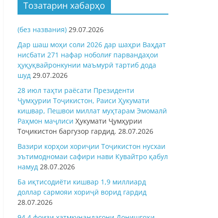
Тозатарин хабарҳо
(без названия)
29.07.2026
Дар шаш моҳи соли 2026 дар шаҳри Ваҳдат
нисбати 271 нафар ноболиғ парвандаҳои
ҳуқуқвайронкунии маъмурӣ тартиб дода
шуд
29.07.2026
28 июл таҳти раёсати Президенти
Ҷумҳурии Тоҷикистон, Раиси Ҳукумати
кишвар, Пешвои миллат муҳтарам Эмомалӣ
Раҳмон
маҷлиси
Ҳукумати Ҷумҳурии
Тоҷикистон баргузор гардид.
28.07.2026
Вазири корҳои хориҷии Тоҷикистон нусхаи
эътимодномаи сафири нави Кувайтро қабул
намуд
28.07.2026
Ба иқтисодиёти кишвар 1,9 миллиард
доллар сармояи хориҷӣ ворид гардид
28.07.2026
94,4 фоизи хатмкунандагони Донишгоҳи