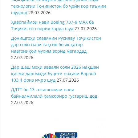
технологии Тоҷикистон бо ҷойи кор таъмин
шуданд
28.07.2026
Ҳавопаймои нави Boeing 737-8 MAX ба
Тоҷикистон ворид карда шуд
27.07.2026
Донишгоҳи славянии Русияву Тоҷикистон
дар соли нави таҳсил бо як қатор
навгониҳои муҳим ворид мегардад
27.07.2026
Дар шаш моҳи аввали соли 2026 нақшаи
қисми даромади буҷети ноҳияи Варзоб
103,4 фоиз иҷро шуд
27.07.2026
ДДТТ бо 13 созишномаи нави
байналмилалӣ ҳамкориро густариш дод
27.07.2026