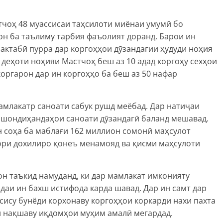
.
стчоҳ 48 муассисаи таҳсилоти миёнаи умумӣ бо
он ба таълиму тарбия фаъолият доранд. Барои ин
актабӣ пурра дар коргоҳҳои дӯзандагии ҳудуди ноҳия
 деҳоти ноҳияи Мастчоҳ беш аз 10 адад коргоҳу сехҳои
оргарон дар ин коргоҳҳо ба беш аз 50 нафар
амлакатр саноати сабук рушд меёбад. Дар натиҷаи
ишондиҳандаҳои саноати дӯзандагӣ баланд мешавад.
н соҳа ба маблағи 162 миллион сомонӣ маҳсулот
зори дохилиро қонеъ менамояд ва қисми маҳсулоти
 таъкид намуданд, ки дар мамлакат имконияту
аи ин бахш истифода карда шавад. Дар ин самт дар
ъсису бунёди корхонаву коргоҳҳои коркарди нахи пахта
ӣ нақшаву иқдомҳои муҳим амалӣ мегардад.