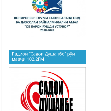
Радиои “Садои Душанбе” рӯи
мавҷи 102.2FM