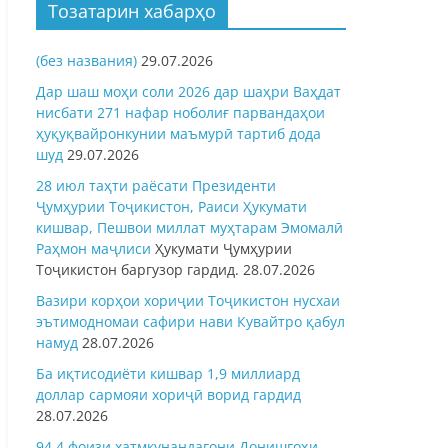
Тозатарин хабарҳо
(без названия)
29.07.2026
Дар шаш моҳи соли 2026 дар шаҳри Ваҳдат
нисбати 271 нафар ноболиғ парвандаҳои
ҳуқуқвайронкунии маъмурӣ тартиб дода
шуд
29.07.2026
28 июл таҳти раёсати Президенти
Ҷумҳурии Тоҷикистон, Раиси Ҳукумати
кишвар, Пешвои миллат муҳтарам Эмомалӣ
Раҳмон
маҷлиси
Ҳукумати Ҷумҳурии
Тоҷикистон баргузор гардид.
28.07.2026
Вазири корҳои хориҷии Тоҷикистон нусхаи
эътимодномаи сафири нави Кувайтро қабул
намуд
28.07.2026
Ба иқтисодиёти кишвар 1,9 миллиард
доллар сармояи хориҷӣ ворид гардид
28.07.2026
94,4 фоизи хатмкунандагони Донишгоҳи