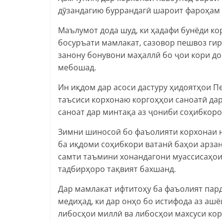
дӯзандагию буррандагӣ шароит фароҳам 
Маълумот дода шуд, ки ҳадафи бунёди ко
босуръати мамлакат, сазовор пешвоз ги
занону бонувони маҳаллӣ бо ҷои кори д
мебошад.
Ин иқдом дар асоси дастуру ҳидоятҳои 
таъсиси корхонаю коргоҳҳои саноатӣ дар
саноат дар минтақа аз ҷониби соҳибкоро
Зимни шиносоӣ бо фаъолияти корхонаи 
ба иқдоми соҳибкори ватанӣ баҳои арзан
самти таъмини хонандагони муассисаҳои
тадбирҳоро тақвият бахшанд.
Дар мамлакат ифтитоҳу ба фаъолият пар
медиҳад, ки дар онҳо бо истифода аз ашё
либосҳои миллӣ ва либосҳои махсуси кор