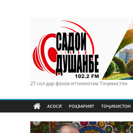
Skip
to
content
27 сол дар фазои иттилоотии Тоҷикистон
АСОСӢ
РОҲБАРИЯТ
ТОҶИКИСТОН