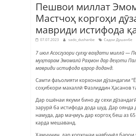
Пешвои миллат Эмом
Мастчоҳ коргоҳи дӯз
мавриди истифода қ
07.07.2023
sado_dushanbe
Садои Душанбе
7 июл Асосгузори сулҳу ваҳдати миллӣ — 
муҳтарам Эмомалӣ Раҳмон дар деҳоти Палд
мавриди истифода қарор доданд.
Самти фаъолияти корхонаи дӯзандагии “Ё
соҳибкори махаллӣ Фазлиддин Ҳасанов та
Дар ошёнаи якуми бино ду сехи дӯзандаг
зарурӣ ба истифода дода шуд. Дар оянда
намуда, дар маҷмуъ дар коргоҳ беш аз 6
карда мешаванд.
Ҳамчунин, дар корхонаи навбунёд барои