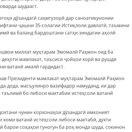
оварда шудааст.
ргоҳи дӯзандагӣ саҳмгузорӣ дар саноатикунонии
рифтани ҷашни 35-солагии Истиқлоли давлатӣ, таъмини
оимӣ ва баланд бардоштани сатҳи зиндагии аҳолӣ
Пешвои миллат муҳтарам Эмомалӣ Раҳмон оид ба
 деҳоти мамлакат, таъсиси ҷойҳои корӣ ва рушди
ни ватанӣ амалӣ гардидаст.
нав Президенти мамлакат муҳтарам Эмомалӣ Раҳмон
да дода, масъулинро вазифадор намуданд, ки дар
 таълимӣ бо либоси мактабии истеҳсоли ватанӣ
дохтани чунин корхонаҳои дӯзандагӣ имконият
и хоми ватанӣ истеҳсоли либоси мактабӣ, духти
ӣ барои соҳаҳои гуногун ба роҳ монда шуда, сокинон