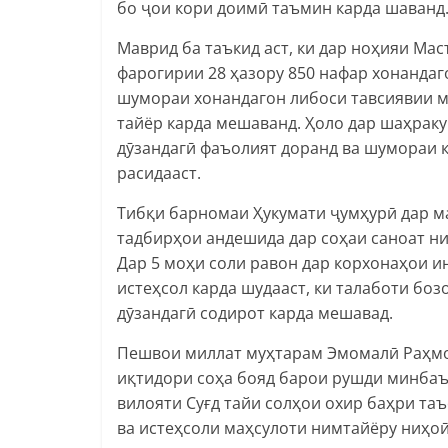
бо ҷои кори доимӣ таъмин карда шаванд
Маврид ба таъкид аст, ки дар ноҳияи Ма
фарогирии 28 ҳазору 850 нафар хонандаг
шумораи хонандагон либоси тавсиявии м
тайёр карда мешаванд. Ҳоло дар шаҳраку
дӯзандагӣ фаъолият доранд ва шумораи к
расидааст.
Тибқи барномаи Ҳукумати ҷумҳурӣ дар м
тадбирҳои андешида дар соҳаи саноат н
Дар 5 моҳи соли равон дар корхонаҳои и
истеҳсол карда шудааст, ки талаботи бо
дӯзандагӣ содирот карда мешавад.
Пешвои миллат муҳтарам Эмомалӣ Раҳмон
иқтидори соҳа бояд барои рушди минбаъд
вилояти Суғд тайи солҳои охир баҳри та
ва истеҳсоли маҳсулоти нимтайёру ниҳо