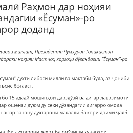
алӣ Раҳмон дар ноҳияи
андагии «Ёсуман»-ро
арор доданд
Пешвои миллат, Президенти Чумҳурии Тоҷикистон
ораки ноҳияи Мастчоҳ коргоҳи дӯзандагии “Ёсуман”-ро
суман” духти либоси миллӣ ва мактабӣ буда, аз ҷониби
ъсис ёфтааст.
ӣ бо 15 ададӣ мошинҳои дарздӯзӣ ва дигар лавозимоти
 дар ошёнаи дуюм ду сехи дӯзандагии дигарро омода
5 нафар занону духтарони маҳаллӣ ба кори доимӣ ҷалб
 ҷалби духтарони деҳот ба омӯзиши ҳунарҳои