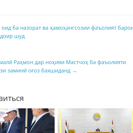
оид ба назорат ва ҳамоҳангсозии фаъолият баро
 доир шуд
малӣ Раҳмон дар ноҳияи Мастчоҳ ба фаъолияти
ғзи заминӣ оғоз бахшиданд
→
виться