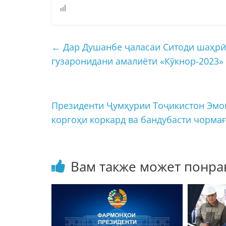
←
Дар Душанбе ҷаласаи Ситоди шаҳрӣ 
гузаронидани амалиёти «Кӯкнор-2023»
Президенти Ҷумҳурии Тоҷикистон Эмо
коргоҳи коркард ва бандубасти чорма
Вам также может понра