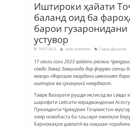
Иштироки ҳайати То
баланд оид ба фаро
барои гузаронидани
устувор
18.07.2023
sado_dushanbe
Садои Душанбе
17 июли соли 2023 ҳайати расмии Ҷумҳури
савдо Завқӣ Завқизода дар форуми сатҳи б
мавзуи «Фароҳам овардани имконият барои
иштирок ва суханронӣ намудааст.
Тавре Вазорати рушди иқтисод ва савдо и
шарофати сиёсати хирадмандонаи Асосгу
Президенти Ҷумҳурии Тоҷикистон муҳтар
охир новобаста ба таъсири омилҳои беру
барномаҳои давлатӣ ва нақшаи чорабини