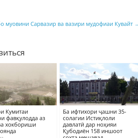
бо муовини Сарвазир ва вазири мудофиаи Кувайт
виться
и Кумитаи
Ба ифтихори ҷашни 35-
ои фавқулодда аз
солагии Истиқлоли
ва хокбориши
давлатӣ дар ноҳияи
 оянда
Қубодиён 158 иншоот
сохта мешавад