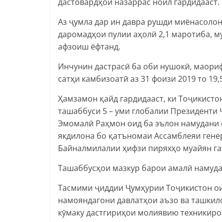
дастовардҳои назаррас ноил гардидааст.
Аз ҷумла дар ин давра рушди миёнасолон
даромадҳои пулии аҳолӣ 2,1 маротиба, м
афзоиш ёфтанд.
Инчунин дастрасӣ ба оби нушокӣ, маориф,
сатҳи камбизоатӣ аз 31 фоизи 2019 то 19,
Ҳамзамон қайд гардидааст, ки Тоҷикисто
ташаббуси 5 – уми глобалии Президенти
Эмомалӣ Раҳмон оид ба эълон намудани 
якдилона бо қатъномаи Ассамблеяи генер
Байналмилалии ҳифзи пиряхҳо муайян га
Ташаббусҳои мазкур барои амалӣ намуда
Тасмими ҷиддии Ҷумҳурии Тоҷикистон оид
намояндагони давлатҳои аъзо ва ташкил
кӯмаку дастгириҳои молиявию техникиро