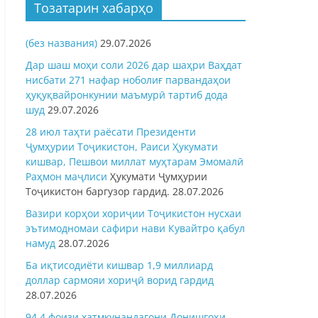
Тозатарин хабарҳо
(без названия)
29.07.2026
Дар шаш моҳи соли 2026 дар шаҳри Ваҳдат
нисбати 271 нафар ноболиғ парвандаҳои
ҳуқуқвайронкунии маъмурӣ тартиб дода
шуд
29.07.2026
28 июл таҳти раёсати Президенти
Ҷумҳурии Тоҷикистон, Раиси Ҳукумати
кишвар, Пешвои миллат муҳтарам Эмомалӣ
Раҳмон
маҷлиси
Ҳукумати Ҷумҳурии
Тоҷикистон баргузор гардид.
28.07.2026
Вазири корҳои хориҷии Тоҷикистон нусхаи
эътимодномаи сафири нави Кувайтро қабул
намуд
28.07.2026
Ба иқтисодиёти кишвар 1,9 миллиард
доллар сармояи хориҷӣ ворид гардид
28.07.2026
94,4 фоизи хатмкунандагони Донишгоҳи