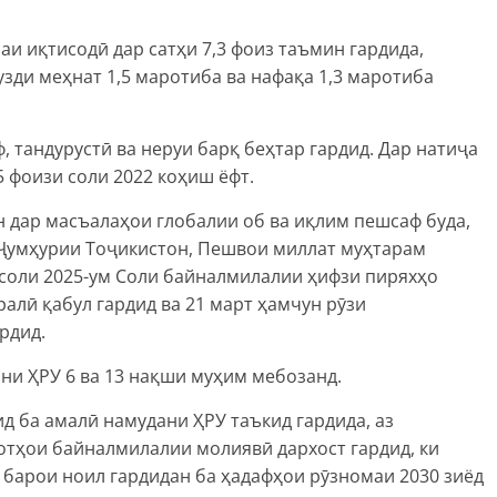
аи иқтисодӣ дар сатҳи 7,3 фоиз таъмин гардида,
узди меҳнат 1,5 маротиба ва нафақа 1,3 маротиба
 тандурустӣ ва неруи барқ беҳтар гардид. Дар натиҷа
5 фоизи соли 2022 коҳиш ёфт.
н дар масъалаҳои глобалии об ва иқлим пешсаф буда,
 Ҷумҳурии Тоҷикистон, Пешвои миллат муҳтарам
соли 2025-ум Соли байналмилалии ҳифзи пиряхҳо
алӣ қабул гардид ва 21 март ҳамчун рӯзи
рдид.
ни ҲРУ 6 ва 13 нақши муҳим мебозанд.
 ба амалӣ намудани ҲРУ таъкид гардида, аз
отҳои байналмилалии молиявӣ дархост гардид, ки
 барои ноил гардидан ба ҳадафҳои рӯзномаи 2030 зиёд