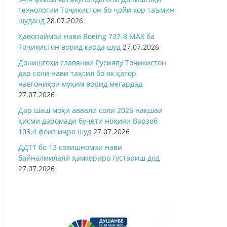
технологии Тоҷикистон бо ҷойи кор таъмин
шуданд
28.07.2026
Ҳавопаймои нави Boeing 737-8 MAX ба
Тоҷикистон ворид карда шуд
27.07.2026
Донишгоҳи славянии Русияву Тоҷикистон
дар соли нави таҳсил бо як қатор
навгониҳои муҳим ворид мегардад
27.07.2026
Дар шаш моҳи аввали соли 2026 нақшаи
қисми даромади буҷети ноҳияи Варзоб
103,4 фоиз иҷро шуд
27.07.2026
ДДТТ бо 13 созишномаи нави
байналмилалӣ ҳамкориро густариш дод
27.07.2026