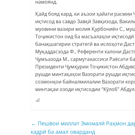
намоянд.
Қайд бояд кард, ки аъзои ҳайати расмии
иқтисод ва савдо Завқӣ Завқизода, Ваки
муовини вазири молия Қурбониён С., м
Тоҷикистон оид ба масъалаҳои иқтисодӣ 
банақшагирии стратегӣ ва ислоҳоти Дас
Муқаддасзода Ф., Референти калони Дас
Ҷумъазода М., сармутахассиси Раёсати б
Президенти Ҷумҳурии Тоҷикистон Абдувор
рушди минтақаҳои Вазорати рушди иқтисо
созмонҳои байналмилалии Вазорати кор
минтақаи озоди иқтисодии “Кӯлоб” Абдул
←
Пешвои миллат Эмомалӣ Раҳмон дар 
кадрӣ ба амал оварданд