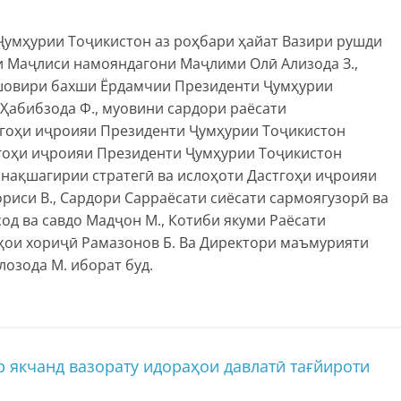
 Ҷумҳурии Тоҷикистон аз роҳбари ҳайат Вазири рушди
ли Маҷлиси намояндагони Маҷлими Олӣ Ализода З.,
ушовири бахши Ёрдамчии Президенти Ҷумҳурии
Ҳабибзода Ф., муовини сардори раёсати
тгоҳи иҷроияи Президенти Ҷумҳурии Тоҷикистон
тгоҳи иҷроияи Президенти Ҷумҳурии Тоҷикистон
анақшагирии стратегӣ ва ислоҳоти Дастгоҳи иҷроияи
иси В., Сардори Сарраёсати сиёсати сармоягузорӣ ва
д ва савдо Мадҷон М., Котиби якуми Раёсати
ҳои хориҷӣ Рамазонов Б. Ва Директори маъмурияти
лозода М. иборат буд.
якчанд вазорату идораҳои давлатӣ тағйироти