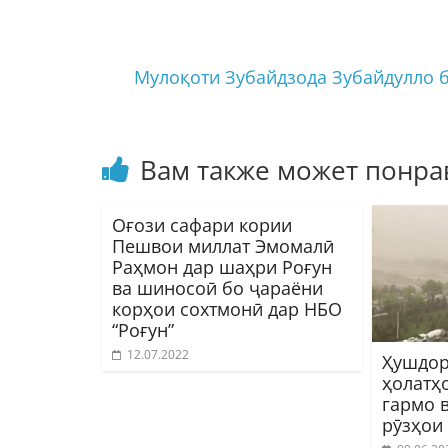
Мулоқоти Зубайдзода Зубайдулло 
Вам также может понра
Оғози сафари кории
Пешвои миллат Эмомалӣ
Раҳмон дар шаҳри Роғун
ва шиносоӣ бо ҷараёни
корҳои сохтмонӣ дар НБО
“Роғун”
12.07.2022
Ҳушдор
ҳолатҳ
гармо 
рӯзҳои