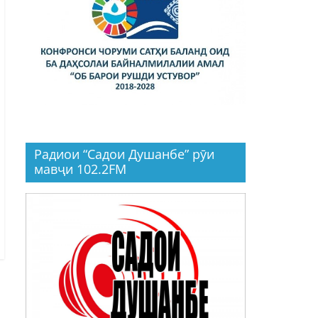
Радиои “Садои Душанбе” рӯи
мавҷи 102.2FM