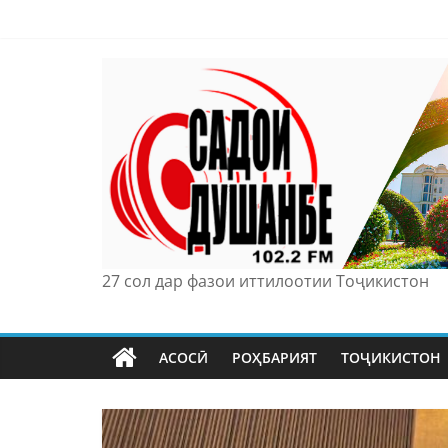
Skip
to
content
27 сол дар фазои иттилоотии Тоҷикистон
АСОСӢ
РОҲБАРИЯТ
ТОҶИКИСТОН