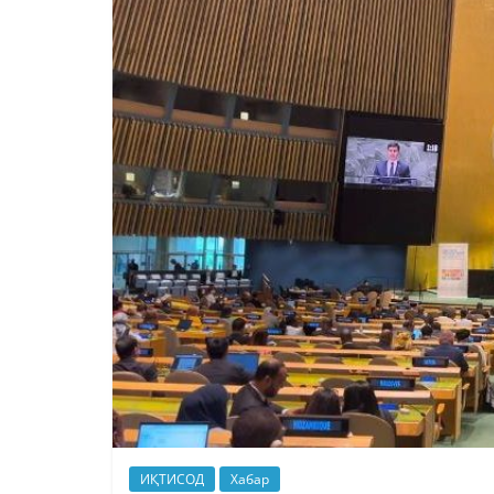
ИҚТИСОД
Хабар