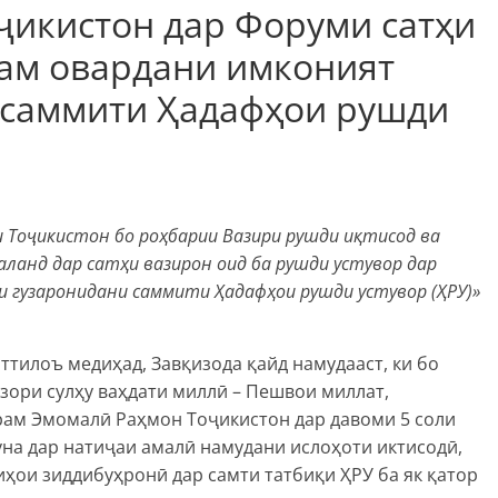
ҷикистон дар Форуми сатҳи
ҳам овардани имконият
 саммити Ҳадафҳои рушди
и Тоҷикистон бо роҳбарии Вазири рушди иқтисод ва
аланд дар сатҳи вазирон оид ба рушди устувор дар
 гузаронидани саммити Ҳадафҳои рушди устувор (ҲРУ)»
ттилоъ медиҳад, Завқизода қайд намудааст, ки бо
зори сулҳу ваҳдати миллӣ – Пешвои миллат,
ам Эмомалӣ Раҳмон Тоҷикистон дар давоми 5 соли
на дар натиҷаи амалӣ намудани ислоҳоти иктисодӣ,
ҳои зиддибуҳронӣ дар самти татбиқи ҲРУ ба як қатор