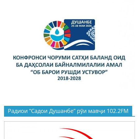
Радиои “Садои Душанбе” рӯи мавҷи 102.2FM