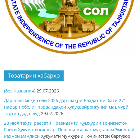
Тозатарин хабарҳо
(без названия)
29.07.2026
Дар шаш моҳи соли 2026 дар шаҳри Ваҳдат нисбати 271
нафар ноболиғ парвандаҳои ҳуқуқвайронкунии маъмурӣ
тартиб дода шуд
29.07.2026
28 июл таҳти раёсати Президенти Ҷумҳурии Тоҷикистон,
Раиси Ҳукумати кишвар, Пешвои миллат муҳтарам Эмомалӣ
Раҳмон
маҷлиси
Ҳукумати Ҷумҳурии Тоҷикистон баргузор