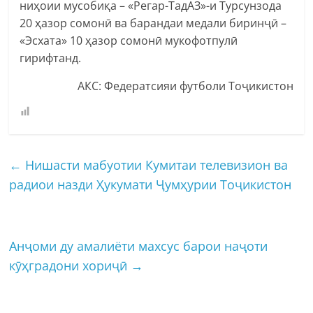
ниҳоии мусобиқа – «Регар-ТадАЗ»-и Турсунзода
20 ҳазор сомонӣ ва барандаи медали биринҷӣ –
«Эсхата» 10 ҳазор сомонӣ мукофотпулӣ
гирифтанд.
АКС: Федератсияи футболи Тоҷикистон
←
Нишасти мабуотии Кумитаи телевизион ва
радиои назди Ҳукумати Ҷумҳурии Тоҷикистон
Анҷоми ду амалиёти махсус барои наҷоти
кӯҳградони хориҷӣ
→