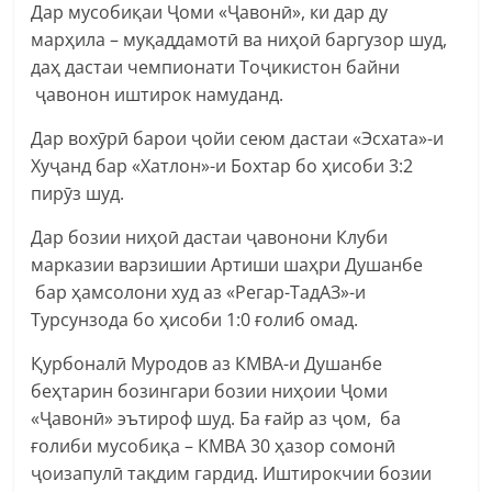
Дар мусобиқаи Ҷоми «Ҷавонӣ», ки дар ду
марҳила – муқаддамотӣ ва ниҳоӣ баргузор шуд,
даҳ дастаи чемпионати Тоҷикистон байни
ҷавонон иштирок намуданд.
Дар вохӯрӣ барои ҷойи сеюм дастаи «Эсхата»-и
Хуҷанд бар «Хатлон»-и Бохтар бо ҳисоби 3:2
пирӯз шуд.
Дар бозии ниҳоӣ дастаи ҷавонони Клуби
марказии варзишии Артиши шаҳри Душанбе
бар ҳамсолони худ аз «Регар-ТадАЗ»-и
Турсунзода бо ҳисоби 1:0 ғолиб омад.
Қурбоналӣ Муродов аз КМВА-и Душанбе
беҳтарин бозингари бозии ниҳоии Ҷоми
«Ҷавонӣ» эътироф шуд. Ба ғайр аз ҷом, ба
ғолиби мусобиқа – КМВА 30 ҳазор сомонӣ
ҷоизапулӣ тақдим гардид. Иштирокчии бозии