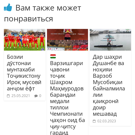
Вам также может
понравиться
Бозии
Дар шаҳри
дӯстонаи
Варзишгари
Душанбе ва
мунтахаби
ҷавони
ноҳияи
Тоҷикистону
тоҷик
Варзоб
Ироқ мусовӣ
Шаҳром
Мусобиқаи
анҷом ёфт
Маҳмуродов
байналмила
барандаи
лии
25.05.2021
0
медали
қаиқронӣ
тиллои
доир
Чемпионати
мешавад
ҷаҳон оид ба
02.03.2023
ҷиу-ҷитсу
гардид