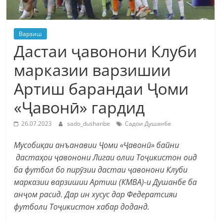
Варзиш
Дастаи ҷавонони Клуби
марказии варзишии
Артиш барандаи Ҷоми
«Ҷавонӣ» гардид
26.07.2023
sado_dushanbe
Садои Душанбе
Мусобиқаи анъанавии Ҷоми «Ҷавонӣ» байни
дастаҳои ҷавонони Лигаи олии Тоҷикистон оид
ба футбол бо пирӯзии дастаи ҷавонони Клуби
марказии варзишии Артиш (КМВА)-и Душанбе ба
анҷом расид. Дар ин хусус дар Федератсияи
футболи Тоҷикистон хабар доданд.