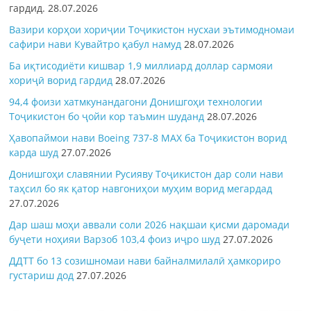
гардид.
28.07.2026
Вазири корҳои хориҷии Тоҷикистон нусхаи эътимодномаи
сафири нави Кувайтро қабул намуд
28.07.2026
Ба иқтисодиёти кишвар 1,9 миллиард доллар сармояи
хориҷӣ ворид гардид
28.07.2026
94,4 фоизи хатмкунандагони Донишгоҳи технологии
Тоҷикистон бо ҷойи кор таъмин шуданд
28.07.2026
Ҳавопаймои нави Boeing 737-8 MAX ба Тоҷикистон ворид
карда шуд
27.07.2026
Донишгоҳи славянии Русияву Тоҷикистон дар соли нави
таҳсил бо як қатор навгониҳои муҳим ворид мегардад
27.07.2026
Дар шаш моҳи аввали соли 2026 нақшаи қисми даромади
буҷети ноҳияи Варзоб 103,4 фоиз иҷро шуд
27.07.2026
ДДТТ бо 13 созишномаи нави байналмилалӣ ҳамкориро
густариш дод
27.07.2026