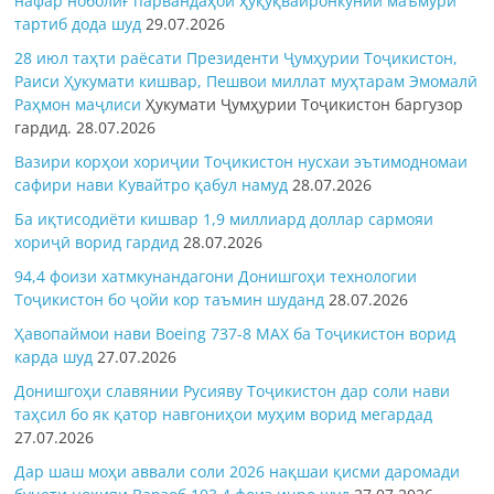
нафар ноболиғ парвандаҳои ҳуқуқвайронкунии маъмурӣ
тартиб дода шуд
29.07.2026
28 июл таҳти раёсати Президенти Ҷумҳурии Тоҷикистон,
Раиси Ҳукумати кишвар, Пешвои миллат муҳтарам Эмомалӣ
Раҳмон
маҷлиси
Ҳукумати Ҷумҳурии Тоҷикистон баргузор
гардид.
28.07.2026
Вазири корҳои хориҷии Тоҷикистон нусхаи эътимодномаи
сафири нави Кувайтро қабул намуд
28.07.2026
Ба иқтисодиёти кишвар 1,9 миллиард доллар сармояи
хориҷӣ ворид гардид
28.07.2026
94,4 фоизи хатмкунандагони Донишгоҳи технологии
Тоҷикистон бо ҷойи кор таъмин шуданд
28.07.2026
Ҳавопаймои нави Boeing 737-8 MAX ба Тоҷикистон ворид
карда шуд
27.07.2026
Донишгоҳи славянии Русияву Тоҷикистон дар соли нави
таҳсил бо як қатор навгониҳои муҳим ворид мегардад
27.07.2026
Дар шаш моҳи аввали соли 2026 нақшаи қисми даромади