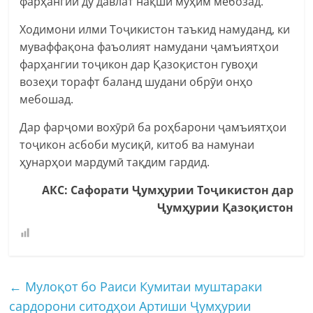
фарҳангии ду давлат нақши муҳим мебозад.
Ходимони илми Тоҷикистон таъкид намуданд, ки
муваффақона фаъолият намудани ҷамъиятҳои
фарҳангии тоҷикон дар Қазоқистон гувоҳи
возеҳи торафт баланд шудани обрӯи онҳо
мебошад.
Дар фарҷоми вохӯрӣ ба роҳбарони ҷамъиятҳои
тоҷикон асбоби мусиқӣ, китоб ва намунаи
ҳунарҳои мардумӣ тақдим гардид.
АКС: Сафорати Ҷумҳурии Тоҷикистон дар
Ҷумҳурии Қазоқистон
←
Мулоқот бо Раиси Кумитаи муштараки
сардорони ситодҳои Артиши Ҷумҳурии