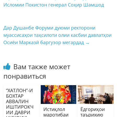
Исломии Покистон генерал Соҳир Шамшод
Дар Душанбе Форуми дуюми ректорони
муассисаҳои таҳсилоти олии касбии давлатҳои
Осиёи Марказӣ баргузор мегардад
→
Вам также может
понравиться
“ХАТЛОН”-И
БОХТАР
АВВАЛИН
ИШТИРОКЧ
Истиқлол
Ёдгориҳои
ИИ ДАВРИ
маротибаи
таърихию