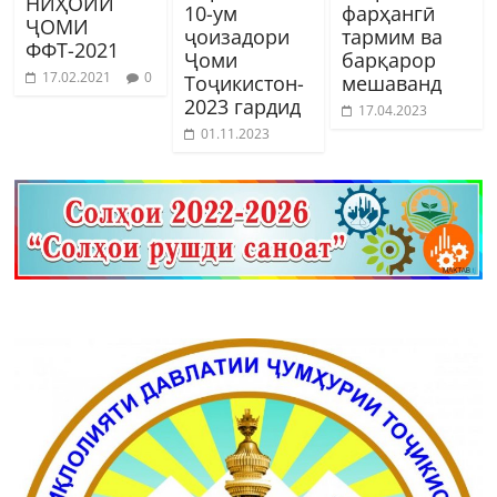
НИҲОИИ
10-ум
фарҳангӣ
ҶОМИ
ҷоизадори
тармим ва
ФФТ-2021
Ҷоми
барқарор
17.02.2021
0
Тоҷикистон-
мешаванд
2023 гардид
17.04.2023
01.11.2023