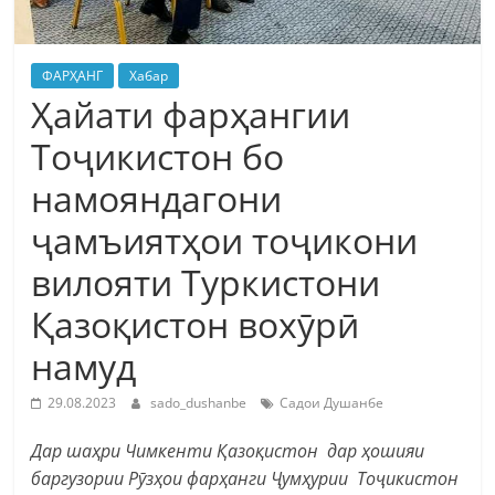
ФАРҲАНГ
Хабар
Ҳайати фарҳангии
Тоҷикистон бо
намояндагони
ҷамъиятҳои тоҷикони
вилояти Туркистони
Қазоқистон вохӯрӣ
намуд
29.08.2023
sado_dushanbe
Садои Душанбе
Дар шаҳри Чимкенти Қазоқистон дар ҳошияи
баргузории Рӯзҳои фарҳанги Ҷумҳурии Тоҷикистон