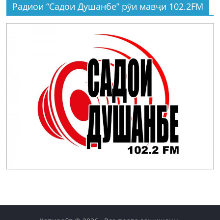
Радиои “Садои Душанбе” рӯи мавҷи 102.2FM