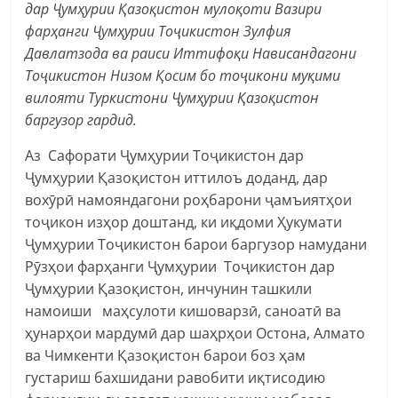
дар Ҷумҳурии Қазоқистон мулоқоти Вазири
фарҳанги Ҷумҳурии Тоҷикистон Зулфия
Давлатзода ва раиси Иттифоқи Нависандагони
Тоҷикистон Низом Қосим бо тоҷикони муқими
вилояти Туркистони Ҷумҳурии Қазоқистон
баргузор гардид.
Аз Сафорати Ҷумҳурии Тоҷикистон дар
Ҷумҳурии Қазоқистон иттилоъ доданд, дар
вохӯрӣ намояндагони роҳбарони ҷамъиятҳои
тоҷикон изҳор доштанд, ки иқдоми Ҳукумати
Ҷумҳурии Тоҷикистон барои баргузор намудани
Рӯзҳои фарҳанги Ҷумҳурии Тоҷикистон дар
Ҷумҳурии Қазоқистон, инчунин ташкили
намоиши маҳсулоти кишоварзӣ, саноатӣ ва
ҳунарҳои мардумӣ дар шаҳрҳои Остона, Алмато
ва Чимкенти Қазоқистон барои боз ҳам
густариш бахшидани равобити иқтисодию