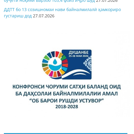
буҷети ноҳияи Варзоб 103,4 фоиз иҷро шуд
27.07.2026
ДДТТ бо 13 созишномаи нави байналмилалӣ ҳамкориро
густариш дод
27.07.2026