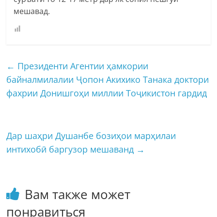
мешавад.
←
Президенти Агентии ҳамкории
байналмилалии Ҷопон Акихико Танака доктори
фахрии Донишгоҳи миллии Тоҷикистон гардид
Дар шаҳри Душанбе бозиҳои марҳилаи
интихобӣ баргузор мешаванд
→
Вам также может
понравиться