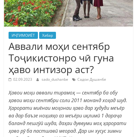
ИҶТИМОИЁТ
Хабар
Аввали моҳи сентябр
Тоҷикистонро чӣ гуна
ҳаво интизор аст?
02.09.2023
sado_dushanbe
Садои Душанбе
Ҳавои моҳи аввали тирамоҳ — сентябр ба обу
ҳавои моҳи сентябри соли 2011 монанд хоҳад шуд.
Ҳарорати миёнаи моҳонаи ҳаво дар ҳудуди меъёр
ва дар баъзе ноҳияҳо аз меъёри иқлимӣ 1 дараҷа
баланд пешгӯӣ шуда, даҳаи дуввуми моҳ ҳарорати
ҳаво рӯ ба пастшавӣ меорад. Дар ин хусус зимни