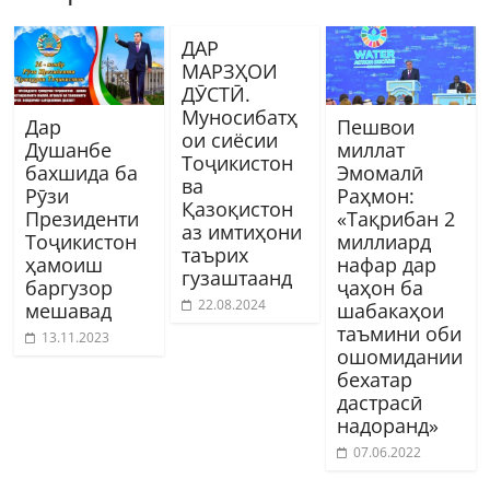
ДАР
МАРЗҲОИ
ДӮСТӢ.
Муносибатҳ
Дар
Пешвои
ои сиёсии
Душанбе
миллат
Тоҷикистон
бахшида ба
Эмомалӣ
ва
Рӯзи
Раҳмон:
Қазоқистон
Президенти
«Тақрибан 2
аз имтиҳони
Тоҷикистон
миллиард
таърих
ҳамоиш
нафар дар
гузаштаанд
баргузор
ҷаҳон ба
22.08.2024
мешавад
шабакаҳои
таъмини оби
13.11.2023
ошомидании
бехатар
дастрасӣ
надоранд»
07.06.2022