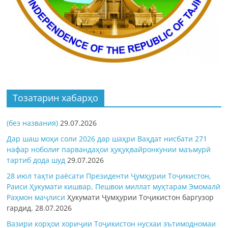
Тозатарин хабарҳо
(без названия)
29.07.2026
Дар шаш моҳи соли 2026 дар шаҳри Ваҳдат нисбати 271
нафар ноболиғ парвандаҳои ҳуқуқвайронкунии маъмурӣ
тартиб дода шуд
29.07.2026
28 июл таҳти раёсати Президенти Ҷумҳурии Тоҷикистон,
Раиси Ҳукумати кишвар, Пешвои миллат муҳтарам Эмомалӣ
Раҳмон
маҷлиси
Ҳукумати Ҷумҳурии Тоҷикистон баргузор
гардид.
28.07.2026
Вазири корҳои хориҷии Тоҷикистон нусхаи эътимодномаи