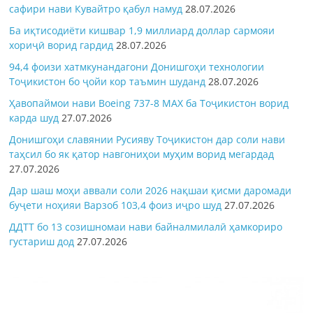
сафири нави Кувайтро қабул намуд
28.07.2026
Ба иқтисодиёти кишвар 1,9 миллиард доллар сармояи
хориҷӣ ворид гардид
28.07.2026
94,4 фоизи хатмкунандагони Донишгоҳи технологии
Тоҷикистон бо ҷойи кор таъмин шуданд
28.07.2026
Ҳавопаймои нави Boeing 737-8 MAX ба Тоҷикистон ворид
карда шуд
27.07.2026
Донишгоҳи славянии Русияву Тоҷикистон дар соли нави
таҳсил бо як қатор навгониҳои муҳим ворид мегардад
27.07.2026
Дар шаш моҳи аввали соли 2026 нақшаи қисми даромади
буҷети ноҳияи Варзоб 103,4 фоиз иҷро шуд
27.07.2026
ДДТТ бо 13 созишномаи нави байналмилалӣ ҳамкориро
густариш дод
27.07.2026