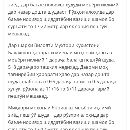
зиёд, дар баъзе ноҳияҳо ҳудуди меъёри иқлимӣ
дар назар дошта шудааст. Рӯзҳои алоҳида дар
баъзе ноҳияҳо шиддатёбии вазиши шамол бо
суръати то 17-22 метр дар як сония пешгӯӣ
мешавад.
Дар шарқи Вилояти Мухтори Кӯҳистони
Бадахшон ҳарорати миёнаи моҳонаи ҳаво аз
меъёри иқлимӣ 1 дараҷа баланд пешгӯӣ шуда,
5+8 дараҷаро ташкил медиҳад. Давоми моҳ
тағйирёбии ҳарорати ҳаво дар назар дошта
шуда, шабона аз 0+5 дараҷа гарм то 0-5 дараҷа
хунук, рӯзона аз 11+16 то 6+11 дараҷа гармӣ
пешгӯӣ мешавад.
Миқдори моҳонаи бориш аз меъёри иқлимӣ
зиёд пешгӯӣ шуда, дар рӯзҳои алоҳида дар
баъзе ноҳияҳо шиддатёбии вазиши шамол бо
суръати то 12-17 метр дар як сония пешгӯӣ