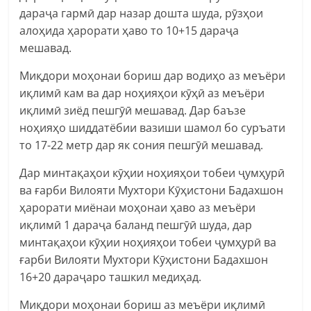
дараҷа гармӣ дар назар дошта шуда, рӯзҳои
алоҳида ҳарорати ҳаво то 10+15 дараҷа
мешавад.
Миқдори моҳонаи бориш дар водиҳо аз меъёри
иқлимӣ кам ва дар ноҳияҳои кӯҳӣ аз меъёри
иқлимӣ зиёд пешгӯӣ мешавад. Дар баъзе
ноҳияҳо шиддатёбии вазиши шамол бо суръати
то 17-22 метр дар як сония пешгӯӣ мешавад.
Дар минтақаҳои кӯҳии ноҳияҳои тобеи ҷумҳурӣ
ва ғарби Вилояти Мухтори Кӯҳистони Бадахшон
ҳарорати миёнаи моҳонаи ҳаво аз меъёри
иқлимӣ 1 дараҷа баланд пешгӯӣ шуда, дар
минтақаҳои кӯҳии ноҳияҳои тобеи ҷумҳурӣ ва
ғарби Вилояти Мухтори Кӯҳистони Бадахшон
16+20 дараҷаро ташкил медиҳад.
Миқдори моҳонаи бориш аз меъёри иқлимӣ