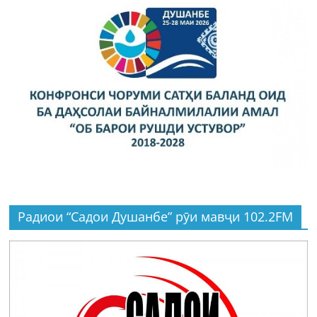
Радиои “Садои Душанбе” рӯи мавҷи 102.2FM