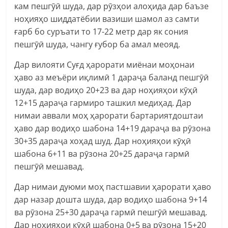
кам пешгӯӣ шуда, дар рӯзҳои алоҳида дар баъзе
ноҳияҳо шиддатёбии вазиши шамол аз самти
ғарб бо суръати то 17-22 метр дар як сония
пешгӯӣ шуда, чангу ғубор ба амал меояд.
Дар вилояти Суғд ҳарорати миёнаи моҳонаи
ҳаво аз меъёри иқлимӣ 1 дараҷа баланд пешгӯӣ
шуда, дар водиҳо 20+23 ва дар ноҳияҳои кӯҳӣ
12+15 дараҷа гармиро ташкил медиҳад. Дар
нимаи аввали моҳ ҳарорати бартариятдоштаи
ҳаво дар водиҳо шабона 14+19 дараҷа ва рӯзона
30+35 дараҷа хоҳад шуд. Дар ноҳияҳои кӯҳӣ
шабона 6+11 ва рӯзона 20+25 дараҷа гармӣ
пешгӯӣ мешавад.
Дар нимаи дуюми моҳ пастшавии ҳарорати ҳаво
дар назар дошта шуда, дар водиҳо шабона 9+14
ва рӯзона 25+30 дараҷа гармӣ пешгӯӣ мешавад.
Дар ноҳияҳои кӯҳӣ шабона 0+5 ва рӯзона 15+20