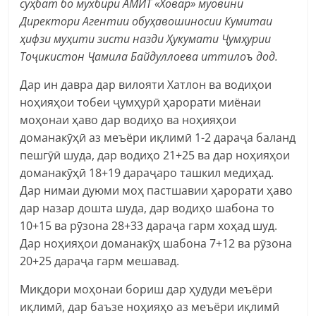
суҳбат бо мухбири АМИТ «Ховар» муовини
Директори Агентии обуҳавошиносии Кумитаи
ҳифзи муҳити зисти назди Ҳукумати Ҷумҳурии
Тоҷикистон Ҷамила Байдуллоева иттилоъ дод.
Дар ин давра дар вилояти Хатлон ва водиҳои
ноҳияҳои тобеи ҷумҳурӣ ҳарорати миёнаи
моҳонаи ҳаво дар водиҳо ва ноҳияҳои
доманакӯҳӣ аз меъёри иқлимӣ 1-2 дараҷа баланд
пешгӯӣ шуда, дар водиҳо 21+25 ва дар ноҳияҳои
доманакӯҳӣ 18+19 дараҷаро ташкил медиҳад.
Дар нимаи дуюми моҳ пастшавии ҳарорати ҳаво
дар назар дошта шуда, дар водиҳо шабона то
10+15 ва рӯзона 28+33 дараҷа гарм хоҳад шуд.
Дар ноҳияҳои доманакӯҳ шабона 7+12 ва рӯзона
20+25 дараҷа гарм мешавад.
Миқдори моҳонаи бориш дар ҳудуди меъёри
иқлимӣ, дар баъзе ноҳияҳо аз меъёри иқлимӣ