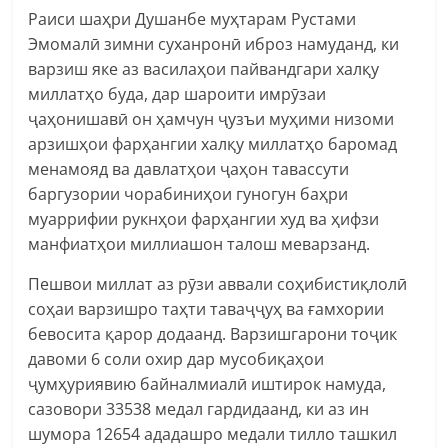
Раиси шаҳри Душанбе муҳтарам Рустами
Эмомалӣ зимни суханронӣ иброз намуданд, ки
варзиш яке аз василаҳои пайвандгари халқу
миллатҳо буда, дар шароити имрӯзаи
ҷаҳонишавӣ он ҳамчун ҷузъи муҳими низоми
арзишҳои фарҳангии халқу миллатҳо баромад
менамояд ва давлатҳои ҷаҳон тавассути
баргузории чорабиниҳои гуногун баҳри
муаррифии рукнҳои фарҳангии худ ва ҳифзи
манфиатҳои миллиашон талош меварзанд.
Пешвои миллат аз рӯзи аввали соҳибистиқлолӣ
соҳаи варзишро таҳти таваҷҷуҳ ва ғамхории
бевосита қарор додаанд. Варзишгарони тоҷик
давоми 6 соли охир дар мусобиқаҳои
ҷумҳуриявию байналмиалӣ иштирок намуда,
сазовори 33538 медал гардидаанд, ки аз ин
шумора 12654 ададашро медали тилло ташкил