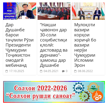
Дар
“Нақши
Мулоқоти
Душанбе
ҷавонон дар
вазири
барои
30-соли
корҳои
таҷлили Рӯзи
соҳибистиқи
хориҷӣ бо
Президенти
қлолӣ:
вазири
Ҷумҳурии
дастовард ва
нерӯи
Тоҷикистон
дурнамо”-
Ҷумҳурии
омодагӣ
ҳамоиш дар
Исломии
мебинанд
Душанбе
Эрон
17.10.2025
04.05.2021
0
08.06.2022