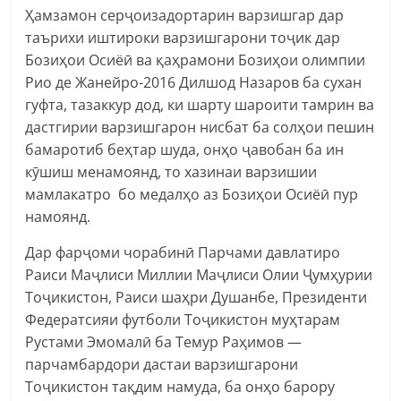
Ҳамзамон серҷоизадортарин варзишгар дар
таърихи иштироки варзишгарони тоҷик дар
Бозиҳои Осиёӣ ва қаҳрамони Бозиҳои олимпии
Рио де Жанейро-2016 Дилшод Назаров ба сухан
гуфта, тазаккур дод, ки шарту шароити тамрин ва
дастгирии варзишгарон нисбат ба солҳои пешин
бамаротиб беҳтар шуда, онҳо ҷавобан ба ин
кӯшиш менамоянд, то хазинаи варзишии
мамлакатро бо медалҳо аз Бозиҳои Осиёӣ пур
намоянд.
Дар фарҷоми чорабинӣ Парчами давлатиро
Раиси Маҷлиси Миллии Маҷлиси Олии Ҷумҳурии
Тоҷикистон, Раиси шаҳри Душанбе, Президенти
Федератсияи футболи Тоҷикистон муҳтарам
Рустами Эмомалӣ ба Темур Раҳимов —
парчамбардори дастаи варзишгарони
Тоҷикистон тақдим намуда, ба онҳо барору