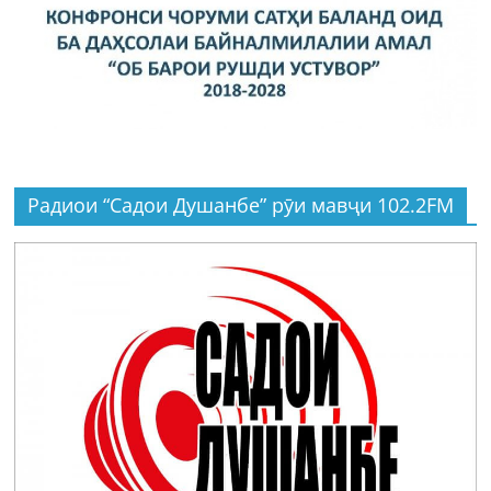
Радиои “Садои Душанбе” рӯи мавҷи 102.2FM