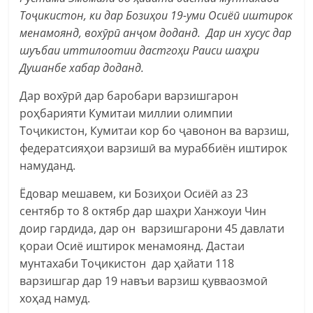
Тоҷикистон, ки дар Бозиҳои 19-уми Осиёӣ иштирок
менамоянд, вохӯрӣ анҷом доданд. Дар ин хусус дар
шуъбаи иттилоотии дастгоҳи Раиси шаҳри
Душанбе хабар доданд.
Дар вохӯрӣ дар баробари варзишгарон
роҳбарияти Кумитаи миллии олимпии
Тоҷикистон, Кумитаи кор бо ҷавонон ва варзиш,
федератсияҳои варзишӣ ва мураббиён иштирок
намуданд.
Ёдовар мешавем, ки Бозиҳои Осиёӣ аз 23
сентябр то 8 октябр дар шаҳри Ханжоуи Чин
доир гардида, дар он варзишгарони 45 давлати
қораи Осиё иштирок менамоянд. Дастаи
мунтахаби Тоҷикистон дар ҳайати 118
варзишгар дар 19 навъи варзиш қувваозмоӣ
хоҳад намуд.