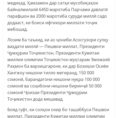
медиҳад. Ҳамзамон дар сатҳи мусобиқаҳои
байналмилалӣ 6450 маротиба Парчами давлатӣ
парафшон ва 2000 маротиба суруди миллӣ садо
додааст, ки боиси ифтихори миллати тоҷик
мебошад.
Лозим ба таъкид, ки аз ҷониби Асосгузори сулҳу
ваҳдати миллӣ — Пешвои миллат, Президенти
Ҷумҳурии Тоҷикистон, Президенти Кумитаи
миллии олимпии Тоҷикистон муҳтарам Эмомалӣ
Раҳмон ба варзишгароне, ки дар Бозиҳои Осиёи
Хангжоу нишони тилло мегиранд, 150 000
сомонӣ, барандагони нишони нуқра 100 000
сомонӣ ва соҳибони нишони биринҷӣ 50 000
сомонӣ Ҷоизаи Президенти Ҷумҳурии
Тоҷикистон дода мешавад.
Бояд гуфт, ки солҳои охир бо ташаббуси Пешвои
миллат, Президенти Кумитаи миллии олимпии