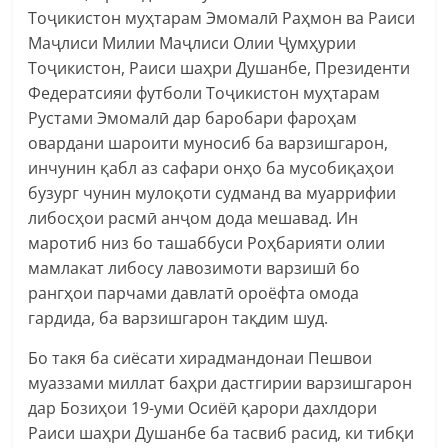
Тоҷикистон муҳтарам Эмомалӣ Раҳмон ва Раиси
Маҷлиси Милии Маҷлиси Олии Ҷумҳурии
Тоҷикистон, Раиси шаҳри Душанбе, Президенти
Федератсияи футболи Тоҷикистон муҳтарам
Рустами Эмомалӣ дар баробари фароҳам
овардани шароити муносиб ба варзишгарон,
инчунин қабл аз сафари онҳо ба мусобиқаҳои
бузург чунин мулоқоти судманд ва муаррифии
либосҳои расмӣ анҷом дода мешавад. Ин
маротиб низ бо ташаббуси Роҳбарияти олии
мамлакат либосу лавозимоти варзишӣ бо
рангҳои парчами давлатӣ ороёфта омода
гардида, ба варзишгарон тақдим шуд.
Бо такя ба сиёсати хирадмандонаи Пешвои
муаззами миллат баҳри дастгирии варзишгарон
дар Бозиҳои 19-уми Осиёӣ қарори дахлдори
Раиси шаҳри Душанбе ба тасвиб расид, ки тибқи