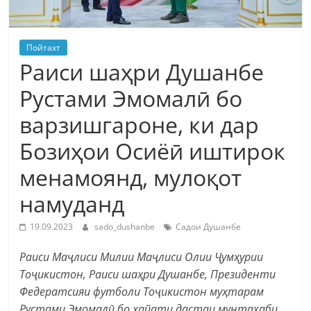
Пойтахт
Раиси шаҳри Душанбе
Рустами Эмомалӣ бо
варзишгароне, ки дар
Бозиҳои Осиёӣ иштирок
менамоянд, мулоқот
намуданд
19.09.2023
sado_dushanbe
Садои Душанбе
Раиси Маҷлиси Милии Маҷлиси Олии Ҷумҳурии
Тоҷикистон, Раиси шаҳри Душанбе, Президенти
Федератсияи футболи Тоҷикистон муҳтарам
Рустами Эмомалӣ бо ҳайати дастаи мунтахаби