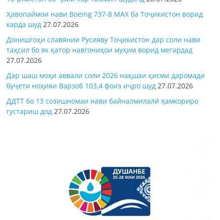
Ҳавопаймои нави Boeing 737-8 MAX ба Тоҷикистон ворид
карда шуд
27.07.2026
Донишгоҳи славянии Русияву Тоҷикистон дар соли нави
таҳсил бо як қатор навгониҳои муҳим ворид мегардад
27.07.2026
Дар шаш моҳи аввали соли 2026 нақшаи қисми даромади
буҷети ноҳияи Варзоб 103,4 фоиз иҷро шуд
27.07.2026
ДДТТ бо 13 созишномаи нави байналмилалӣ ҳамкориро
густариш дод
27.07.2026