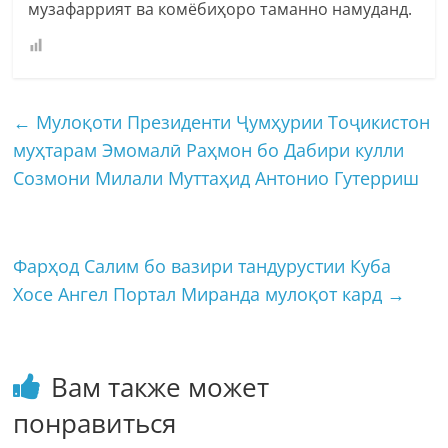
музафаррият ва комёбиҳоро таманно намуданд.
←
Мулоқоти Президенти Ҷумҳурии Тоҷикистон
муҳтарам Эмомалӣ Раҳмон бо Дабири кулли
Созмони Милали Муттаҳид Антонио Гутерриш
Фарҳод Салим бо вазири тандурустии Куба
Хосе Ангел Портал Миранда мулоқот кард
→
Вам также может
понравиться