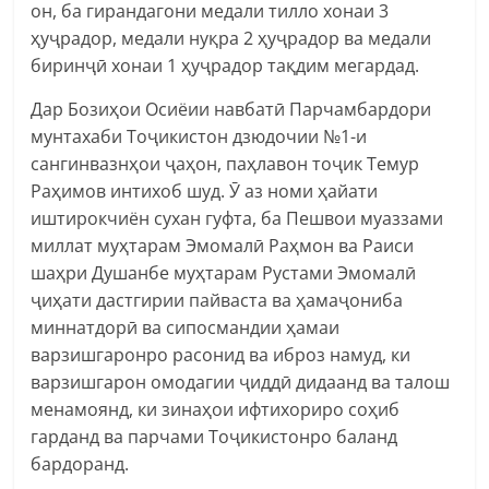
он, ба гирандагони медали тилло хонаи 3
ҳуҷрадор, медали нуқра 2 ҳуҷрадор ва медали
биринҷӣ хонаи 1 ҳуҷрадор тақдим мегардад.
Дар Бозиҳои Осиёии навбатӣ Парчамбардори
мунтахаби Тоҷикистон дзюдочии №1-и
сангинвазнҳои ҷаҳон, паҳлавон тоҷик Темур
Раҳимов интихоб шуд. Ӯ аз номи ҳайати
иштирокчиён сухан гуфта, ба Пешвои муаззами
миллат муҳтарам Эмомалӣ Раҳмон ва Раиси
шаҳри Душанбе муҳтарам Рустами Эмомалӣ
ҷиҳати дастгирии пайваста ва ҳамаҷониба
миннатдорӣ ва сипосмандии ҳамаи
варзишгаронро расонид ва иброз намуд, ки
варзишгарон омодагии ҷиддӣ дидаанд ва талош
менамоянд, ки зинаҳои ифтихориро соҳиб
гарданд ва парчами Тоҷикистонро баланд
бардоранд.