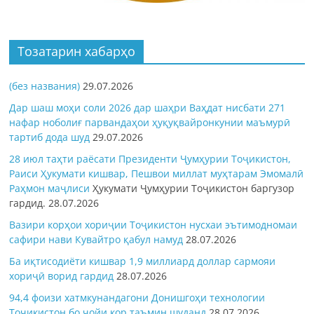
Тозатарин хабарҳо
(без названия)
29.07.2026
Дар шаш моҳи соли 2026 дар шаҳри Ваҳдат нисбати 271
нафар ноболиғ парвандаҳои ҳуқуқвайронкунии маъмурӣ
тартиб дода шуд
29.07.2026
28 июл таҳти раёсати Президенти Ҷумҳурии Тоҷикистон,
Раиси Ҳукумати кишвар, Пешвои миллат муҳтарам Эмомалӣ
Раҳмон
маҷлиси
Ҳукумати Ҷумҳурии Тоҷикистон баргузор
гардид.
28.07.2026
Вазири корҳои хориҷии Тоҷикистон нусхаи эътимодномаи
сафири нави Кувайтро қабул намуд
28.07.2026
Ба иқтисодиёти кишвар 1,9 миллиард доллар сармояи
хориҷӣ ворид гардид
28.07.2026
94,4 фоизи хатмкунандагони Донишгоҳи технологии
Тоҷикистон бо ҷойи кор таъмин шуданд
28.07.2026