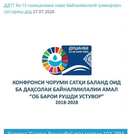
ДДТТ бо 13 созишномаи нави байналмилалӣ ҳамкориро
густариш дод
27.07.2026
Радиои “Садои Душанбе” рӯи мавҷи 102.2FM