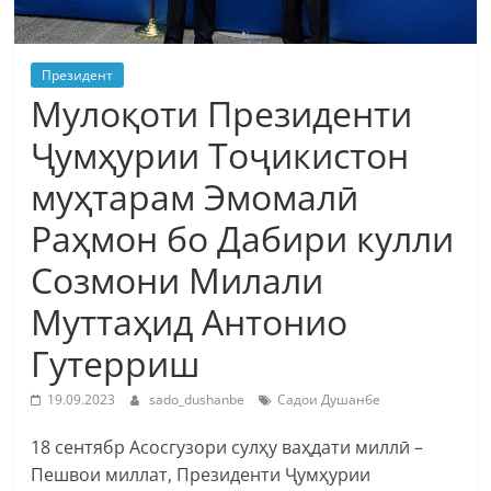
Президент
Мулоқоти Президенти
Ҷумҳурии Тоҷикистон
муҳтарам Эмомалӣ
Раҳмон бо Дабири кулли
Созмони Милали
Муттаҳид Антонио
Гутерриш
19.09.2023
sado_dushanbe
Садои Душанбе
18 сентябр Асосгузори сулҳу ваҳдати миллӣ –
Пешвои миллат, Президенти Ҷумҳурии