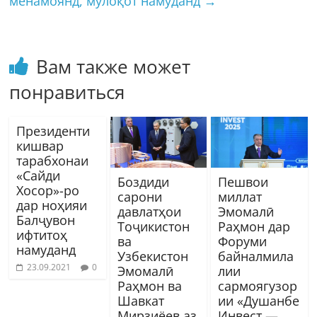
менамоянд, мулоқот намуданд
→
Вам также может
понравиться
Президенти
кишвар
тарабхонаи
«Сайди
Боздиди
Пешвои
Хосор»-ро
сарони
миллат
дар ноҳияи
давлатҳои
Эмомалӣ
Балҷувон
Тоҷикистон
Раҳмон дар
ифтитоҳ
ва
Форуми
намуданд
Узбекистон
байналмила
23.09.2021
0
Эмомалӣ
лии
Раҳмон ва
сармоягузор
Шавкат
ии «Душанбе
Мирзиёев аз
Инвест —