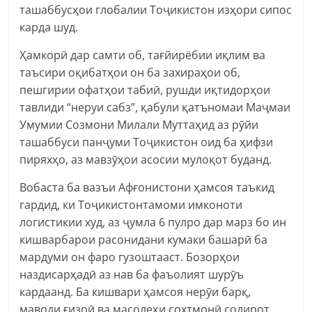
ташаббусҳои глобалии Тоҷикистон изҳори сипос
карда шуд.
Ҳамкорӣ дар самти об, тағйирёбии иқлим ва
таъсири оқибатҳои он ба захираҳои об,
пешгирии офатҳои табиӣ, рушди иқтидорҳои
тавлиди “неруи сабз”, қабули қатъномаи Маҷмаи
Умумии Созмони Милали Муттаҳид аз рӯйи
ташаббуси панҷуми Тоҷикистон оид ба ҳифзи
пиряхҳо, аз мавзӯҳои асосии мулоқот буданд.
Вобаста ба вазъи Афғонистони ҳамсоя таъкид
гардид, ки Тоҷикистонтамоми имконоти
логистикии худ, аз ҷумла 6 пулро дар марз бо ин
кишварбарои расонидани кумаки башарӣ ба
мардуми он фаро гузоштааст. Бозорҳои
наздисарҳадӣ аз нав ба фаъолият шурӯъ
кардаанд. Ба кишвари ҳамсоя нерӯи барқ,
маводи ғизоӣ ва масолеҳи сохтмонӣ содирот