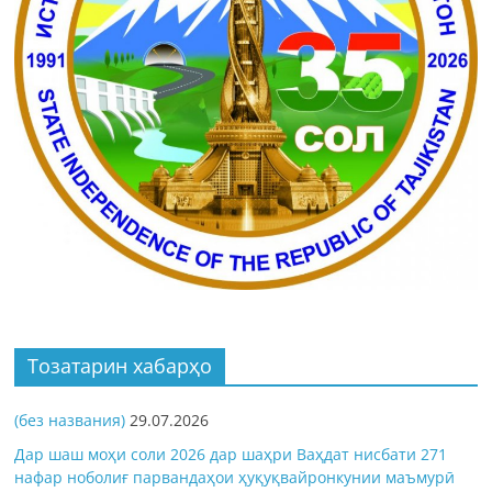
Тозатарин хабарҳо
(без названия)
29.07.2026
Дар шаш моҳи соли 2026 дар шаҳри Ваҳдат нисбати 271
нафар ноболиғ парвандаҳои ҳуқуқвайронкунии маъмурӣ