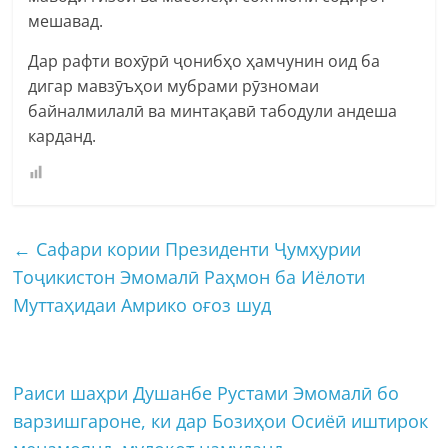
мешавад.
Дар рафти вохӯрӣ ҷонибҳо ҳамчунин оид ба
дигар мавзӯъҳои мубрами рӯзномаи
байналмилалӣ ва минтақавӣ табодули андеша
карданд.
←
Сафари кории Президенти Ҷумҳурии
Тоҷикистон Эмомалӣ Раҳмон ба Иёлоти
Муттаҳидаи Амрико оғоз шуд
Раиси шаҳри Душанбе Рустами Эмомалӣ бо
варзишгароне, ки дар Бозиҳои Осиёӣ иштирок