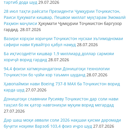
тартиб дода шуд
29.07.2026
28 июл таҳти раёсати Президенти Ҷумҳурии Тоҷикистон,
Раиси Ҳукумати кишвар, Пешвои миллат муҳтарам Эмомалӣ
Раҳмон
маҷлиси
Ҳукумати Ҷумҳурии Тоҷикистон баргузор
гардид.
28.07.2026
Вазири корҳои хориҷии Тоҷикистон нусхаи эътимодномаи
сафири нави Кувайтро қабул намуд
28.07.2026
Ба иқтисодиёти кишвар 1,9 миллиард доллар сармояи
хориҷӣ ворид гардид
28.07.2026
94,4 фоизи хатмкунандагони Донишгоҳи технологии
Тоҷикистон бо ҷойи кор таъмин шуданд
28.07.2026
Ҳавопаймои нави Boeing 737-8 MAX ба Тоҷикистон ворид
карда шуд
27.07.2026
Донишгоҳи славянии Русияву Тоҷикистон дар соли нави
таҳсил бо як қатор навгониҳои муҳим ворид мегардад
27.07.2026
Дар шаш моҳи аввали соли 2026 нақшаи қисми даромади
буҷети ноҳияи Варзоб 103,4 фоиз иҷро шуд
27.07.2026