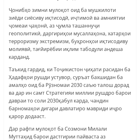
Ҷонибҳо зимни мулоқот оид ба мушкилоти
зиёди сиёсиву иқтисодӣ, иҷтимоӣ ва амниятии
ҷомеаи ҷаҳонӣ, аз ҷумла ташаннуҷи
геополитикӣ, даргириҳои мусаллаҳона, хатарҳои
терроризму экстремизм, буҳронҳои иқтисодиву
молиявӣ, тағйирёбии иқлим табодули андеша
карданд.
Таъкид гардид, ки Тоҷикистон ҷиҳати расидан ба
Ҳадафҳои рушди устувор, суръат бахшидан ба
амалҳо оид ба Рӯзномаи 2030 саъю талош дорад
ва дар ин самт Стратегияи миллии рушдро барои
давраи то соли 2030қабул карда, чандин
барномаҳои дигари давлатиро мавриди иҷро
қарор додааст.
Дар рафти мулоқот ба Созмони Милали
Муттаҳид барои дастгирии пайваста аз