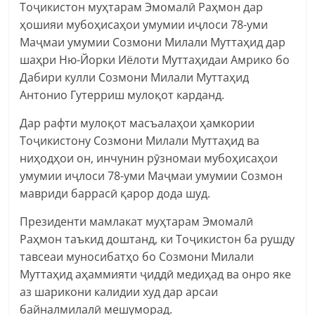
Тоҷикистон муҳтарам Эмомалӣ Раҳмон дар
ҳошияи мубоҳисаҳои умумии иҷлоси 78-уми
Маҷмаи умумии Созмони Милали Муттаҳид дар
шаҳри Ню-Йорки Иёлоти Муттаҳидаи Амрико бо
Дабири кулли Созмони Милали Муттаҳид
Антонио Гутерриш мулоқот карданд.
Дар
рафти мулоқот масъалаҳои ҳамкории
Тоҷикистону Созмони Милали Муттаҳид ва
ниҳодҳои он, инчунин рӯзномаи мубоҳисаҳои
умумии иҷлоси 78-уми Маҷмаи умумии Созмон
мавриди баррасӣ қарор дода шуд.
Президенти мамлакат муҳтарам Эмомалӣ
Раҳмон таъкид доштанд, ки Тоҷикистон ба рушду
тавсеаи муносибатҳо бо Созмони Милали
Муттаҳид аҳаммияти ҷиддӣ медиҳад ва онро яке
аз шарикони калидии худ дар арсаи
байналмилалӣ мешуморад.