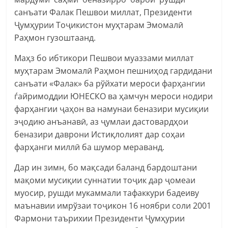
санъати Фалак Пешвои миллат, Президенти
Ҷумҳурии Тоҷикистон муҳтарам Эмомалӣ
Раҳмон гузоштаанд.
Маҳз бо ибтикори Пешвои муаззами миллат
муҳтарам Эмомалӣ Раҳмон пешниҳод гардидани
санъати «Фалак» ба рўйхати мероси фарҳангии
ѓайримоддии ЮНЕСКО ва ҳамчун мероси нодири
фарҳангии ҷаҳон ва намунаи беназири мусиқии
эҷодию анъанавӣ, аз ҷумлаи дастовардҳои
беназири даврони Истиқлолият дар соҳаи
фарҳанги миллӣ ба шумор мераванд.
Дар ин зимн, бо мақсади баланд бардоштани
мақоми мусиқии суннатии тоҷик дар ҷомеаи
муосир, рушди мукаммали тафаккури бадеиву
маънавии имрўзаи тоҷикон 16 ноябри соли 2001
Фармони таърихии Президенти Ҷумҳурии