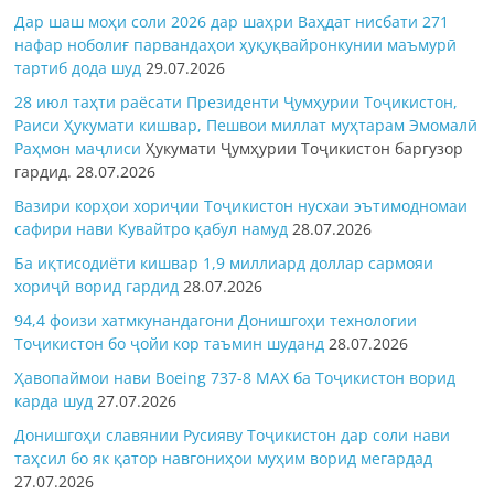
Дар шаш моҳи соли 2026 дар шаҳри Ваҳдат нисбати 271
нафар ноболиғ парвандаҳои ҳуқуқвайронкунии маъмурӣ
тартиб дода шуд
29.07.2026
28 июл таҳти раёсати Президенти Ҷумҳурии Тоҷикистон,
Раиси Ҳукумати кишвар, Пешвои миллат муҳтарам Эмомалӣ
Раҳмон
маҷлиси
Ҳукумати Ҷумҳурии Тоҷикистон баргузор
гардид.
28.07.2026
Вазири корҳои хориҷии Тоҷикистон нусхаи эътимодномаи
сафири нави Кувайтро қабул намуд
28.07.2026
Ба иқтисодиёти кишвар 1,9 миллиард доллар сармояи
хориҷӣ ворид гардид
28.07.2026
94,4 фоизи хатмкунандагони Донишгоҳи технологии
Тоҷикистон бо ҷойи кор таъмин шуданд
28.07.2026
Ҳавопаймои нави Boeing 737-8 MAX ба Тоҷикистон ворид
карда шуд
27.07.2026
Донишгоҳи славянии Русияву Тоҷикистон дар соли нави
таҳсил бо як қатор навгониҳои муҳим ворид мегардад
27.07.2026