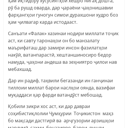
ҳам иқтидору хусусиятҳои хешро нигаҳ дошта,
рў ба рушд оварда, дар ҷараёни ҷаҳонишавии
фарҳангҳои гуногун симои дурахшони худро боз
ҳам ҷилвагар карда истодааст.
Санъати «Фалак» хазинаи нодири миллати тоҷик
аст, ки савту таронаҳои он бо манзалату
маърифаташ дар замири инсон фазилатҳои
накўӣ, ватанпарастӣ, хештаншиносиро бедор
намуда, ҷаҳони андеша ва зеҳниятро ҷилои нав
мебахшад.
Дар ин радиф, таҳвили бегазанди ин ганҷинаи
тиллоии миллат барои наслҳои оянда, вазифаи
муқаддаси ҳар фарди ватандўст мебошад.
Қобили зикри хос аст, ки дар давраи
соҳибистиқлолии Ҷумҳурии Тоҷикистон маҳз
бо мақсади дастгирӣ ва арҷгузории арзишҳои
мардумӣ саҳми беназирро барои рушди