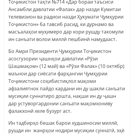
Тоҷикистон таҳти №714 «Дар бораи таъсиси
Ансамбли давлатии «Фалак» дар назди Кумитаи
телевизион ва радиои назди Ҳукумати Ҷумҳурии
Тоҷикистон» ба тавсиб расид, ки дурнамо ва
масъалаҳои муҳимеро дар кори рушду такомули
ин санъати волои миллӣ пешбинӣ намудааст.
Бо Амри Президенти Ҷумҳурии Тоҷикистон
асосгузории ҷашнҳои давлатии «Рўзи
Шашмақом» (12 май) ва «Рўзи Фалак» (10 октябр)
маънои дар сиёсати фарҳангии Ҷумҳурии
Тоҷикистони соҳибистиқлол мақоми
афзалиятнок пайдо кардани ин ду шакли санъати
мусиқии суннатиро дошта, нақши ин ду ҷашн
дар устуворгардонии санъати мақомхониву
фалакхонӣ хеле бузург аст.
Ин тадбирҳо бешак барои худшиносии миллӣ,
рушди ин жанрҳои нодири мусиқии суннатӣ, эҳё