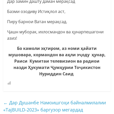
Дар замин дашту даман мерақсад
Базми озодиву Истиқлол аст,
Пиру барнои Ватан мерақсад.
Ҷашн муборак, ихлосмандон ва ҳунарпешагони
азиз!
Бо камоли эҳтиром, аз номи ҳайати
мушовара, кормандон ва аҳли эҷоду ҳунар,
Раиси Кумитаи телевизион ва радиои
назди Ҳукумати Ҷумҳурии Тоҷикистон
Нуриддин Саид
←
Дар Душанбе Намоишгоҳи байналмилалии
«TajBUILD-2023» баргузор мегардад