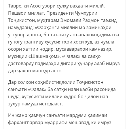
Тавре, ки Асосгузори сулҳу ваҳдати миллӣ,
Пешвои миллат, Президенти Ҷумҳурии
Тоҷикистон, муҳтарам Эмомалӣ Раҳмон таъкид
намудаанд: «Фарҳанги миллии мо заминаҳои
устувор дошта, бо таъриху анъанаҳои қадима ва
гуногунрангиву хусусиятҳои хоси худ, аз ҷумла
осори хаттии нодир, мусаввараҳои камназир,
мусиқии «Шашмақом», «Фалак» ва садҳо
дастоварду падидаҳои дигари ҳунару адаб имрӯз
дар ҷаҳон машҳур аст».
Дар солҳои соҳибистиқлолии Тоҷикистон
санъати «Фалак» ба сатҳи нави касбӣ расонида
шуда, хусусияти миллии худро бо ҷилои нав
зуҳур намуда истодааст.
Ин жанр ҳамчун санъати мардуми қадимаи
фарҳангпарвар муаррифӣ мешавад, ки имрўз