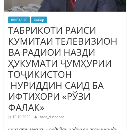
ФАРҲАНГ
Хабар
ТАБРИКОТИ РАИСИ
КУМИТАИ ТЕЛЕВИЗИОН
ВА РАДИОИ НАЗДИ
ҲУКУМАТИ ҶУМҲУРИИ
ТОҶИКИСТОН
НУРИДДИН САИД БА
ИФТИХОРИ «РЎЗИ
ФАЛАК»
10.10.2023
sado_dushanbe
Санъати мусиқӣ – падидаи нодир ва арзишманди