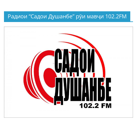
Радиои “Садои Душанбе” рӯи мавҷи 102.2FM