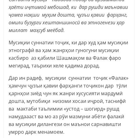
ҳаёти иҷтимоӣ мебошад, ки дар рушди маънавии
ҷомеа нақши муҳим дошта, ҷузъи қавии фарҳанг,
омили бузурги хештаншиносӣ ва этногенези ҳар
миллат маҳсуб меёбад.
Мусиқии суннатии тоҷик, ки дар худ ҳам мусиқии
этнографӣ ва ҳам жанрҳои гуногуни мусиқии
касбиро аз қабили Шашмақом ва Фалак фаро
мегирад, таърихи хеле қадима дорад.
Дар ин радиф, мусиқии суннатии тоҷик «Фалак»
ҳамчун ҷузъи қавии фарҳанги тоҷикон дар тӯли
қарнҳои зиёд чун як жанри хусусияти мардумӣ
дошта, мутобиқи низоми хосаи иҷроӣ, таснифӣ
ва мактаби таълимии «устод – шогирд» рушд
намудаааст ва мо аз рўи мазмуни абёти фалакӣ
ва мусиқии дилангези он маънои сарнавишти
умрро дарк менамоем.