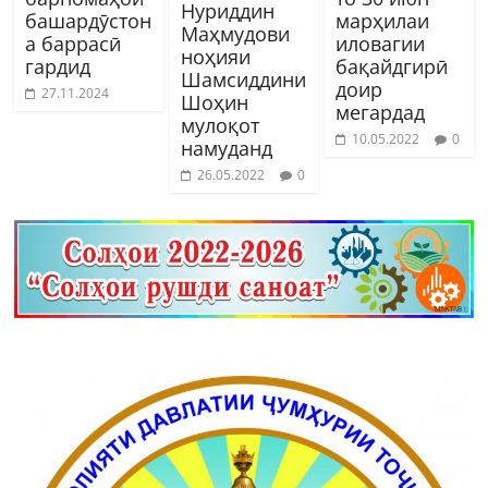
Нуриддин
башардӯстон
марҳилаи
Маҳмудови
а баррасӣ
иловагии
ноҳияи
гардид
бақайдгирӣ
Шамсиддини
доир
27.11.2024
Шоҳин
мегардад
мулоқот
10.05.2022
0
намуданд
26.05.2022
0