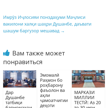
Имрӯз Иҷлосияи понздаҳуми Маҷлиси
вакилони халқи шаҳри Душанбе, даъвати
шашум баргузор мешавад
→
Вам также может
понравиться
Эмомалӣ
Раҳмон бо
роҳбарону
фаъолон ва
Дар
МАРКАЗИ
аҳли
Душанбе
МИЛЛИИ
ҷамоатчигии
татбиқи
ТЕСТӢ: Аз 20
деҳоти
барномаҳои
то 30 июн