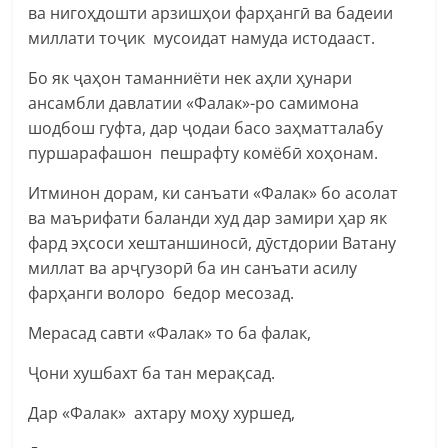
ва нигоҳдошти арзишҳои фарҳангӣ ва бадеии
миллати тоҷик мусоидат намуда истодааст.
Бо як ҷаҳон таманниёти нек аҳли ҳунари
ансамбли давлатии «Фалак»-ро самимона
шодбош гуфта, дар ҷодаи басо заҳматталабу
пуршарафашон пешрафту комёбӣ хоҳонам.
Итминон дорам, ки санъати «Фалак» бо асолат
ва маърифати баланди худ дар замири ҳар як
фард эҳсоси хештаншиносӣ, дӯстдории Ватану
миллат ва арҷгузорӣ ба ин санъати асилу
фарҳанги волоро бедор месозад.
Мерасад савти «Фалак» то ба фалак,
Ҷони хушбахт ба тан мерақсад.
Дар «Фалак» ахтару моҳу хуршед,