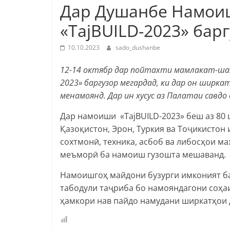
Дар Душанбе Намои
«TajBUILD-2023» бар
10.10.2023
sado_dushanbe
12-14 октябр дар пойтахти мамлакат-ша
2023» баргузор мегардад, ки дар он ширк
менамоянд. Дар ин хусус аз Палатаи савдо
Дар намоиши «TajBUILD-2023» беш аз 80 
Қазоқистон, Эрон, Туркия ва Тоҷикисто
сохтмонӣ, техника, асбоб ва либосҳои м
меъморӣ ба намоиш гузошта мешаванд.
Намоишгоҳ майдони бузурги имконият б
табодули таҷриба бо намояндагони соҳаи
ҳамкори нав пайдо намудани ширкатҳои 