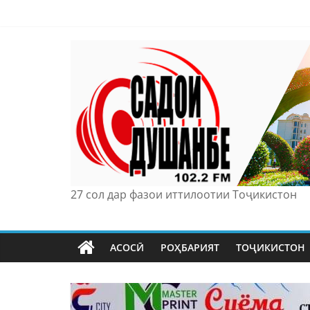
Skip
to
content
27 сол дар фазои иттилоотии Тоҷикистон
АСОСӢ
РОҲБАРИЯТ
ТОҶИКИСТОН