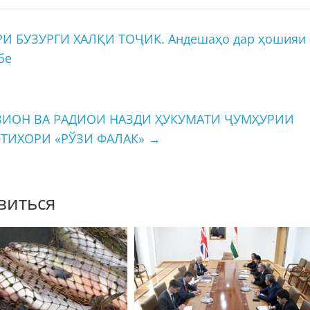
 БУЗУРГИ ХАЛҚИ ТОҶИК. Андешаҳо дар ҳошияи
бе
ЗИОН ВА РАДИОИ НАЗДИ ҲУКУМАТИ ҶУМҲУРИИ
ТИХОРИ «РЎЗИ ФАЛАК»
→
виться