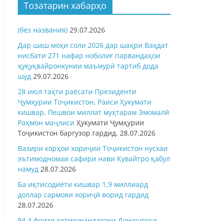
Тозатарин хабарҳо
(без названия)
29.07.2026
Дар шаш моҳи соли 2026 дар шаҳри Ваҳдат
нисбати 271 нафар ноболиғ парвандаҳои
ҳуқуқвайронкунии маъмурӣ тартиб дода
шуд
29.07.2026
28 июл таҳти раёсати Президенти
Ҷумҳурии Тоҷикистон, Раиси Ҳукумати
кишвар, Пешвои миллат муҳтарам Эмомалӣ
Раҳмон
маҷлиси
Ҳукумати Ҷумҳурии
Тоҷикистон баргузор гардид.
28.07.2026
Вазири корҳои хориҷии Тоҷикистон нусхаи
эътимодномаи сафири нави Кувайтро қабул
намуд
28.07.2026
Ба иқтисодиёти кишвар 1,9 миллиард
доллар сармояи хориҷӣ ворид гардид
28.07.2026
94,4 фоизи хатмкунандагони Донишгоҳи