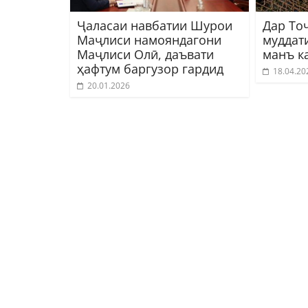
Ҷаласаи навбатии Шурои
Дар То
Маҷлиси намояндагони
муддат
Маҷлиси Олӣ, даъвати
манъ к
ҳафтум баргузор гардид
18.04.20
20.01.2026