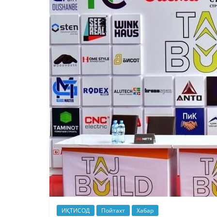
ИҚТИСОД
Пойтахт
Хабар