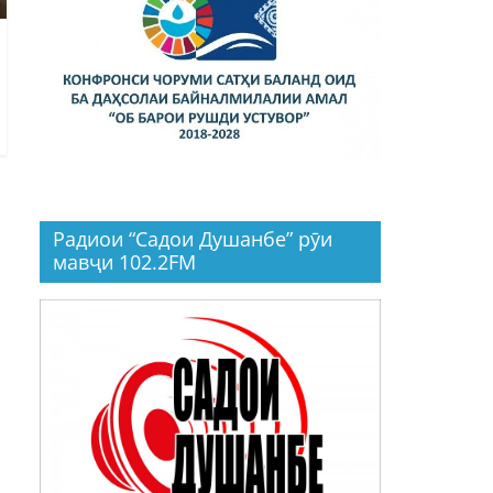
Радиои “Садои Душанбе” рӯи
мавҷи 102.2FM