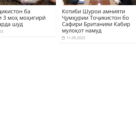
ҷикистон ба
Котиби Шурои амнияти
и 3 моҳ моҳигирӣ
Ҷумҳурии Тоҷикистон бо
арда шуд
Сафири Британияи Кабир
мулоқот намуд
23
11.09.2025