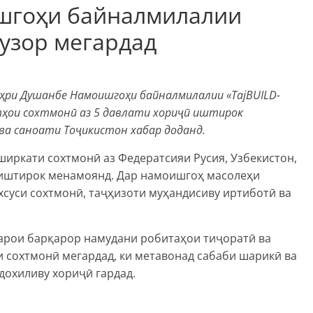
шгоҳи байналмилалии
гузор мегардад
ҳри Душанбе Намоишгоҳи байналмилалии «TajBUILD-
атҳои сохтмонӣ аз 5 давлати хориҷӣ иштирок
 ва саноати Тоҷикистон хабар доданд.
ширкати сохтмонӣ аз Федератсияи Русия, Узбекистон,
н иштирок менамоянд. Дар намоишгоҳ масолеҳи
ахсуси сохтмонӣ, таҷҳизоти муҳандисиву иртиботӣ ва
арои барқарор намудани робитаҳои тиҷоратӣ ва
 сохтмонӣ мегардад, ки метавонад сабаби шарикӣ ва
дохиливу хориҷӣ гардад.