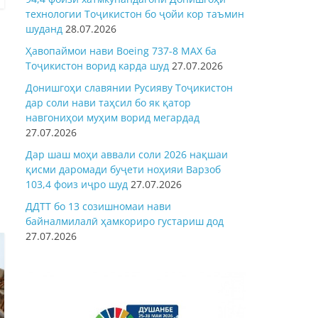
технологии Тоҷикистон бо ҷойи кор таъмин
шуданд
28.07.2026
Ҳавопаймои нави Boeing 737-8 MAX ба
Тоҷикистон ворид карда шуд
27.07.2026
Донишгоҳи славянии Русияву Тоҷикистон
дар соли нави таҳсил бо як қатор
навгониҳои муҳим ворид мегардад
27.07.2026
Дар шаш моҳи аввали соли 2026 нақшаи
қисми даромади буҷети ноҳияи Варзоб
103,4 фоиз иҷро шуд
27.07.2026
ДДТТ бо 13 созишномаи нави
байналмилалӣ ҳамкориро густариш дод
27.07.2026