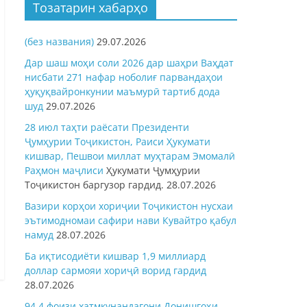
Тозатарин хабарҳо
(без названия)
29.07.2026
Дар шаш моҳи соли 2026 дар шаҳри Ваҳдат
нисбати 271 нафар ноболиғ парвандаҳои
ҳуқуқвайронкунии маъмурӣ тартиб дода
шуд
29.07.2026
28 июл таҳти раёсати Президенти
Ҷумҳурии Тоҷикистон, Раиси Ҳукумати
кишвар, Пешвои миллат муҳтарам Эмомалӣ
Раҳмон
маҷлиси
Ҳукумати Ҷумҳурии
Тоҷикистон баргузор гардид.
28.07.2026
Вазири корҳои хориҷии Тоҷикистон нусхаи
эътимодномаи сафири нави Кувайтро қабул
намуд
28.07.2026
Ба иқтисодиёти кишвар 1,9 миллиард
доллар сармояи хориҷӣ ворид гардид
28.07.2026
94,4 фоизи хатмкунандагони Донишгоҳи