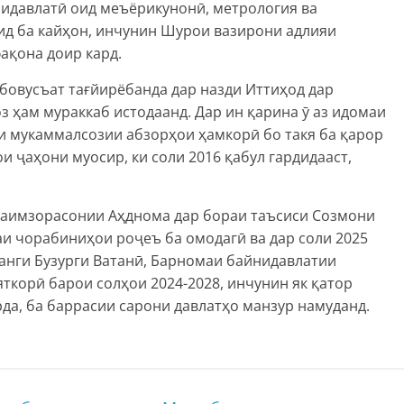
идавлатӣ оид меъёрикунонӣ, метрология ва
д ба кайҳон, инчунин Шурои вазирони адлияи
қона доир кард.
 бовусъат тағйирёбанда дар назди Иттиҳод дар
з ҳам мураккаб истодаанд. Дар ин қарина ӯ аз идомаи
 мукаммалсозии абзорҳои ҳамкорӣ бо такя ба қарор
 ҷаҳони муосир, ки соли 2016 қабул гардидааст,
баимзорасонии Аҳднома дар бораи таъсиси Созмони
и чорабиниҳои роҷеъ ба омодагӣ ва дар соли 2025
ҷанги Бузурги Ватанӣ, Барномаи байнидавлатии
корӣ барои солҳои 2024-2028, инчунин як қатор
да, ба баррасии сарони давлатҳо манзур намуданд.