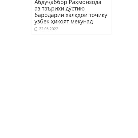
Абдуҷаббор Раҳмонзода
аз таърихи дӯстию
бародарии халқҳои тоҷику
узбек ҳикоят мекунад
22.06.2022