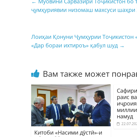
←
Муовини Сарвазири Тоҷикистон бо 
ҷумҳуриявии низомаш махсуси шаҳри 
Лоиҳаи Қонуни Ҷумҳурии Тоҷикистон «
«Дар бораи ихтироъ» қабул шуд
→
Вам также может понра
Сафири
раис в
иҷроия
миллии
намуд
22.07.20
Китоби «Насими дӯстӣ»-и