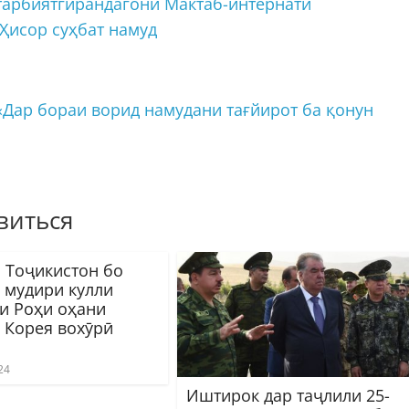
тарбиятгирандагони Мактаб-интернати
Ҳисор суҳбат намуд
Дар бораи ворид намудани тағйирот ба қонун
виться
 Тоҷикистон бо
а мудири кулли
и Роҳи оҳани
 Корея вохӯрӣ
24
Иштирок дар таҷлили 25-