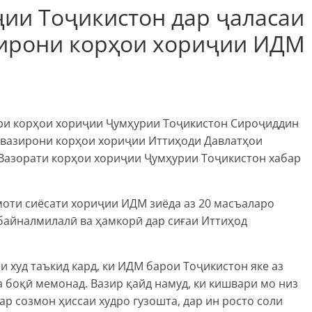
ҷии Тоҷикистон дар ҷаласаи
ирони корҳои хориҷии ИДМ
зири корҳои хориҷии Ҷумҳурии Тоҷикистон Сироҷиддин
 вазирони корҳои хориҷии Иттиҳоди Давлатҳои
 Вазорати корҳои хориҷии Ҷумҳурии Тоҷикистон хабар
оти сиёсати хориҷии ИДМ зиёда аз 20 масъаларо
байналмилалӣ ва ҳамкорӣ дар сиғаи Иттиҳод
худ таъкид кард, ки ИДМ барои Тоҷикистон яке аз
 боқӣ мемонад. Вазир қайд намуд, ки кишвари мо низ
ар созмон ҳиссаи худро гузошта, дар ин росто соли