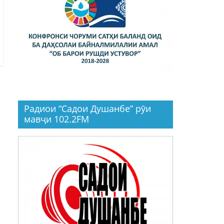
Радиои “Садои Душанбе” рӯи
мавҷи 102.2FM