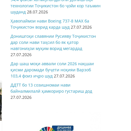
технологии Тоҷикистон бо ҷойи кор таъмин
шуданд
28.07.2026
Ҳавопаймои нави Boeing 737-8 MAX ба
Тоҷикистон ворид карда шуд
27.07.2026
Донишгоҳи славянии Русияву Тоҷикистон
дар соли нави таҳсил бо як қатор
навгониҳои муҳим ворид мегардад
27.07.2026
Дар шаш моҳи аввали соли 2026 нақшаи
қисми даромади буҷети ноҳияи Варзоб
103,4 фоиз иҷро шуд
27.07.2026
ДДТТ бо 13 созишномаи нави
байналмилалӣ ҳамкориро густариш дод
27.07.2026