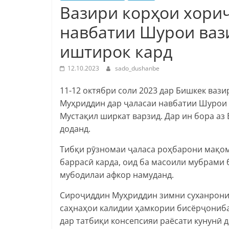
Вазири корҳои хори
навбатии Шурои ваз
иштирок кард
12.10.2023
sado_dushanbe
11-12 октябри соли 2023 дар Бишкек ва
Муҳриддин дар ҷаласаи навбатии Шурои
Мустақил ширкат варзид. Дар ин бора аз
доданд.
Тибқи рӯзномаи ҷаласа роҳбарони мақом
баррасӣ карда, оид ба масоили мубрами 
мубодилаи афкор намуданд.
Сироҷиддин Муҳриддин зимни суханронии 
саҳнаҳои калидии ҳамкории бисёрҷониба
дар татбиқи консепсияи раёсати кунунӣ д