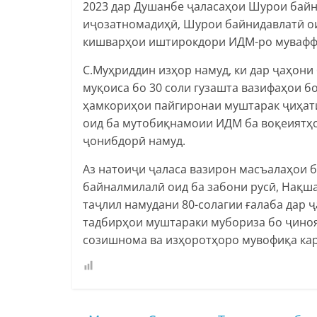
2023 дар Душанбе ҷаласаҳои Шурои байн
иҷозатномадиҳӣ, Шурои байнидавлатӣ ои
кишварҳои иштирокдори ИДМ-ро муваффа
С.Муҳриддин изҳор намуд, ки дар ҷаҳони
муқоиса бо 30 соли гузашта вазифаҳои бо
ҳамкориҳои пайгиронаи муштарак ҷиҳати
оид ба мутобиқнамоии ИДМ ба воқеиятҳои
ҷонибдорӣ намуд.
Аз натоиҷи ҷаласа вазирон масъалаҳои 
байналмилалӣ оид ба забони русӣ, Нақша
таҷлил намудани 80-солагии ғалаба дар 
тадбирҳои муштараки мубориза бо ҷиноят
созишнома ва изҳоротҳоро мувофиқа кар