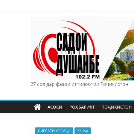
Skip
to
content
27 сол дар фазои иттилоотии Тоҷикистон
АСОСӢ
РОҲБАРИЯТ
ТОҶИКИСТОН
СИЁСАТИ ХОРИҶӢ
Хабар