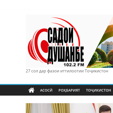
Skip
to
content
27 сол дар фазои иттилоотии Тоҷикистон
АСОСӢ
РОҲБАРИЯТ
ТОҶИКИСТОН