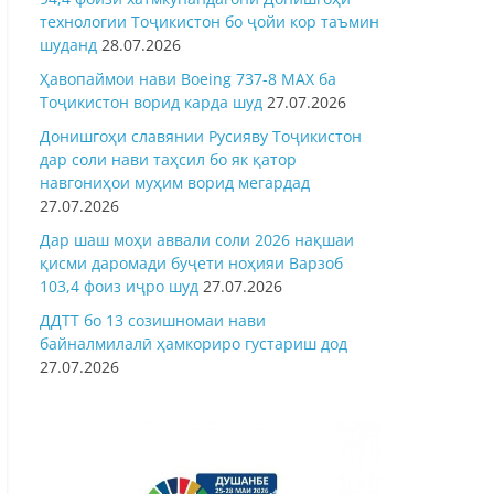
технологии Тоҷикистон бо ҷойи кор таъмин
шуданд
28.07.2026
Ҳавопаймои нави Boeing 737-8 MAX ба
Тоҷикистон ворид карда шуд
27.07.2026
Донишгоҳи славянии Русияву Тоҷикистон
дар соли нави таҳсил бо як қатор
навгониҳои муҳим ворид мегардад
27.07.2026
Дар шаш моҳи аввали соли 2026 нақшаи
қисми даромади буҷети ноҳияи Варзоб
103,4 фоиз иҷро шуд
27.07.2026
ДДТТ бо 13 созишномаи нави
байналмилалӣ ҳамкориро густариш дод
27.07.2026