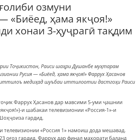
 ғолиби озмуни
— «Биёед, ҳама якҷоя!»
ди хонаи 3-ҳуҷрагӣ тақдим
урии Тоҷикистон, Раиси шаҳри Душанбе муҳтарам
ионии Русия — «Биёед, ҳама якҷоя!» Фаррух Ҳасанов
, иттилоъ медиҳад шуъбаи иттилоотии дастгоҳи Раиси
 тоҷик Фаррух Ҳасанов дар мавсими 5-уми ҷашнии
а якҷоя!»)-и шабакаи телевизионии «Россия-1»-и
Шоҳҷоиза гардид.
аи телевизионии «Россия 1» намоиш дода мешавад.
23 оғоз гардид. Фаррух дар финал маҳорати баланд