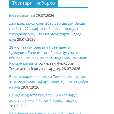
Тозатарин хабарҳо
(без названия)
29.07.2026
Дар шаш моҳи соли 2026 дар шаҳри Ваҳдат
нисбати 271 нафар ноболиғ парвандаҳои
ҳуқуқвайронкунии маъмурӣ тартиб дода
шуд
29.07.2026
28 июл таҳти раёсати Президенти
Ҷумҳурии Тоҷикистон, Раиси Ҳукумати
кишвар, Пешвои миллат муҳтарам Эмомалӣ
Раҳмон
маҷлиси
Ҳукумати Ҷумҳурии
Тоҷикистон баргузор гардид.
28.07.2026
Вазири корҳои хориҷии Тоҷикистон нусхаи
эътимодномаи сафири нави Кувайтро қабул
намуд
28.07.2026
Ба иқтисодиёти кишвар 1,9 миллиард
доллар сармояи хориҷӣ ворид гардид
28.07.2026
94,4 фоизи хатмкунандагони Донишгоҳи