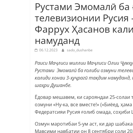
Рустами Эмомалӣ ба
телевизионии Русия 
Фаррух Ҳасанов кали
намуданд
06.12.2023
sado_dushanbe
Раиси Маҷлиси миллии Маҷлиси Олии Ҷумҳ
Рустами Эмомалӣ ба ғолиби озмуни телевиз
калиди хонаи 3-ҳуҷрагӣ тақдим намуданд
шаҳри Душанбе.
Ёдовар мешавем, ки сарояндаи 25-солаи
озмуни «Ну-ка, все вместе!» («Биёед, ҳам
Федератсияи Русия ғолиб омада, соҳиби 
Озмун маротибаи 5-ум аст, ки дар шабак
Мавсими навбатии он 8 сентябри соли 20