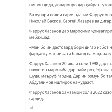
нишон дода, доваронро дар ҳайрат гузошт
Ба ҳунари волои сарояндагии Фаррух ово
Николай Басков, Сергей Лазарев ва дигар
Фаррух Ҳасанов дар маросими ҷоизагирӣ 
мебахшад.
«Ман бо ин дастовард бори дигар исбот 
фарҳангу маърифати баланд ва маҳорату 
Фаррух Ҳасанов 20 июли соли 1998 дар ш
нахустин маротиба дар пайи роҳ ёфтанаш 
шуда, маъруф гардид. Дар ин озмун бо т
Абдуалимов иштирок намудааст.
Фаррух Ҳасанов ҳамзамон соли 2022 сазо
гардид.