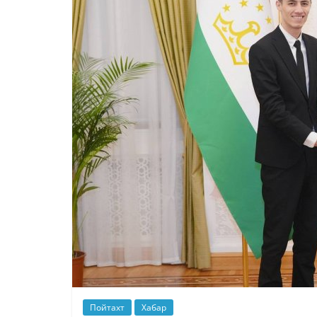
Пойтахт
Хабар