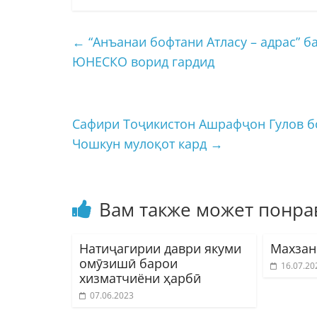
←
“Анъанаи бофтани Атласу – адрас” 
ЮНЕСКО ворид гардид
Сафири Тоҷикистон Ашрафҷон Гулов б
Чошкун мулоқот кард
→
Вам также может понра
Натиҷагирии даври якуми
Махзан
омӯзишӣ барои
16.07.20
хизматчиёни ҳарбӣ
07.06.2023