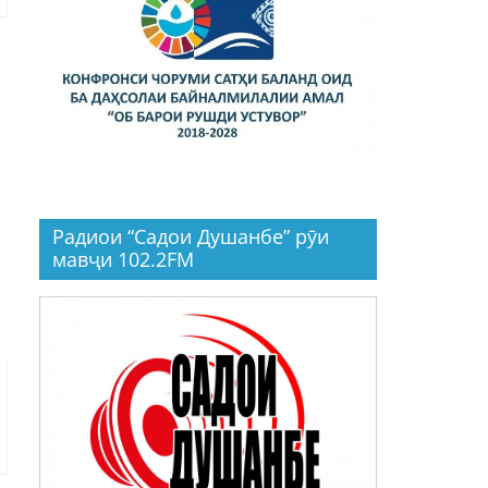
Радиои “Садои Душанбе” рӯи
мавҷи 102.2FM