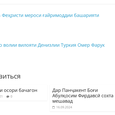
ба Феҳристи мероси ғайримоддии башарияти
о волии вилояти Денизлии Туркия Омер Фарук
виться
и осори бачагон
Дар Панҷакент Боғи
Абулқосим Фирдавсӣ сохта
21
0
мешавад
16.09.2024