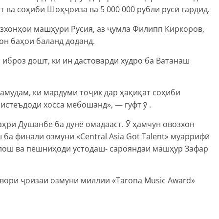
 ва соҳиби Шоҳҷоиза ва 5 000 000 рубли русӣ гардид.
зхонҳои машҳури Русия, аз ҷумла Филипп Киркоров,
он баҳои баланд доданд.
иброз дошт, ки ин дастоварди худро ба Ватанаш
намудам, ки мардуми тоҷик дар ҳақиқат соҳиби
истеъдоди хосса мебошанд», — гуфт ӯ .
аҳри Душанбе ба дунё омадааст. Ӯ ҳамчун овозхон
ба финали озмуни «Central Asia Got Talent» муаррифӣ
алош ва пешниҳоди устодаш- сарояндаи машҳур Зафар
вори ҷоизаи озмуни миллии «Tarona Music Award»