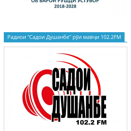
Радиои “Садои Душанбе” рӯи мавҷи 102.2FM