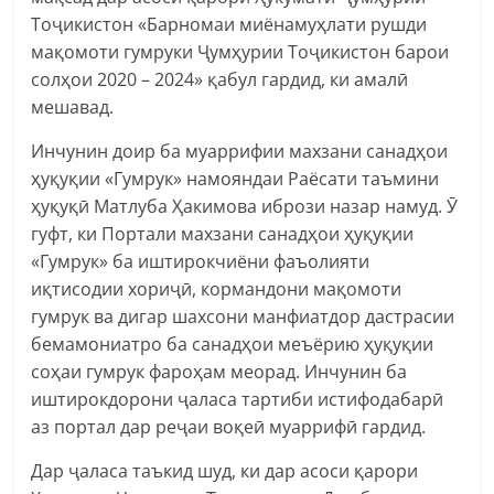
Тоҷикистон «Барномаи миёнамуҳлати рушди
мақомоти гумруки Ҷумҳурии Тоҷикистон барои
солҳои 2020 – 2024» қабул гардид, ки амалӣ
мешавад.
Инчунин доир ба муаррифии махзани санадҳои
ҳуқуқии «Гумрук» намояндаи Раёсати таъмини
ҳуқуқӣ Матлуба Ҳакимова ибрози назар намуд. Ӯ
гуфт, ки Портали махзани санадҳои ҳуқуқии
«Гумрук» ба иштирокчиёни фаъолияти
иқтисодии хориҷӣ, кормандони мақомоти
гумрук ва дигар шахсони манфиатдор дастрасии
бемамониатро ба санадҳои меъёрию ҳуқуқии
соҳаи гумрук фароҳам меорад. Инчунин ба
иштирокдорони ҷаласа тартиби истифодабарӣ
аз портал дар реҷаи воқеӣ муаррифӣ гардид.
Дар ҷаласа таъкид шуд, ки дар асоси қарори