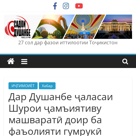
Skip
to
content
27 сол дар фазои иттилоотии Тоҷикистон
ИҶТИМОИЁТ
Хабар
Дар Душанбе ҷаласаи
Шурои ҷамъиятиву
машваратӣ доир ба
фаъолияти гумрукӣ