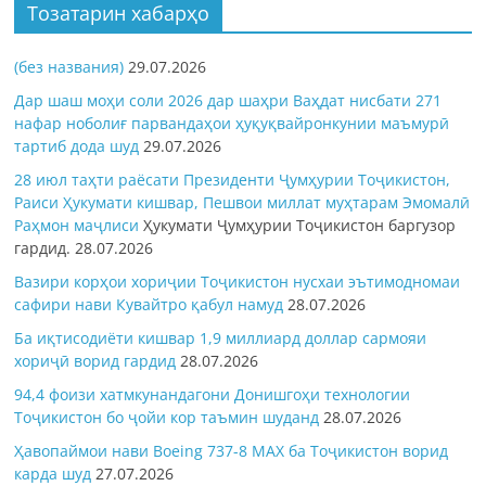
Тозатарин хабарҳо
(без названия)
29.07.2026
Дар шаш моҳи соли 2026 дар шаҳри Ваҳдат нисбати 271
нафар ноболиғ парвандаҳои ҳуқуқвайронкунии маъмурӣ
тартиб дода шуд
29.07.2026
28 июл таҳти раёсати Президенти Ҷумҳурии Тоҷикистон,
Раиси Ҳукумати кишвар, Пешвои миллат муҳтарам Эмомалӣ
Раҳмон
маҷлиси
Ҳукумати Ҷумҳурии Тоҷикистон баргузор
гардид.
28.07.2026
Вазири корҳои хориҷии Тоҷикистон нусхаи эътимодномаи
сафири нави Кувайтро қабул намуд
28.07.2026
Ба иқтисодиёти кишвар 1,9 миллиард доллар сармояи
хориҷӣ ворид гардид
28.07.2026
94,4 фоизи хатмкунандагони Донишгоҳи технологии
Тоҷикистон бо ҷойи кор таъмин шуданд
28.07.2026
Ҳавопаймои нави Boeing 737-8 MAX ба Тоҷикистон ворид
карда шуд
27.07.2026