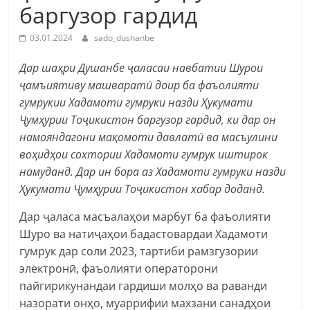
баргузор гардид
03.01.2024
sado_dushanbe
Дар шаҳри Душанбе ҷаласаи навбатии Шурои
ҷамъиятиву машваратӣ доир ба фаъолияти
гумрукии Хадамоти гумруки назди Ҳукумати
Ҷумҳурии Тоҷикистон баргузор гардид, ки дар он
намояндагони мақомоти давлатӣ ва масъулини
воҳидҳои сохтории Хадамоти гумрук иштирок
намуданд. Дар ин бора аз Хадамоти гумруки назди
Ҳукумати Ҷумҳурии Тоҷикистон хабар доданд.
Дар ҷаласа масъалаҳои марбут ба фаъолияти
Шуро ва натиҷаҳои бадастовардаи Хадамоти
гумрук дар соли 2023, тартиби рамзгузории
электронӣ, фаъолияти операторони
пайгирикунандаи гардиши молҳо ва раванди
назорати онҳо, муаррифии махзани санадҳои