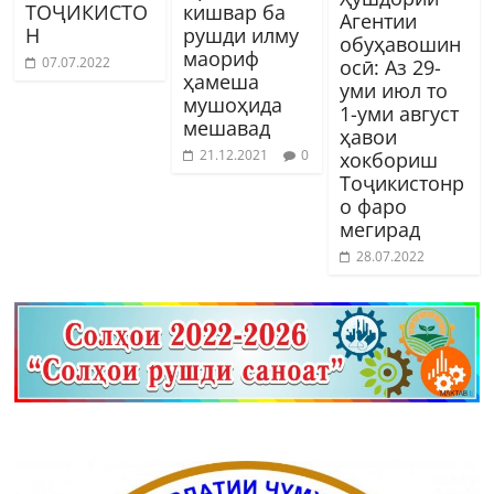
ТОҶИКИСТО
кишвар ба
Агентии
Н
рушди илму
обуҳавошин
маориф
07.07.2022
осӣ: Аз 29-
ҳамеша
уми июл то
мушоҳида
1-уми август
мешавад
ҳавои
21.12.2021
0
хокбориш
Тоҷикистонр
о фаро
мегирад
28.07.2022