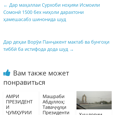
←
Дар маҳаллаи Сурхоби ноҳияи Исмоили
Сомонӣ 1500 бех ниҳоли дарахтони
ҳамешасабз шинонида шуд
Дар деҳаи Ворӯи Панҷакент мактаб ва бунгоҳи
тиббӣ ба истифода дода шуд
→
Вам также может
понравиться
АМРИ
Машраби
ПРЕЗИДЕНТ
Абдуллоҳ:
И
Таваҷҷуҳи
ҶУМҲУРИИ
Президенти
Ҳушдории