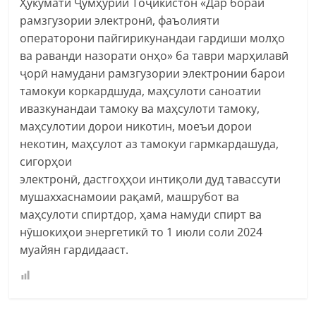
Ҳукумати Ҷумҳурии Тоҷикистон «Дар бораи
рамзгузории электронӣ, фаъолияти
операторони пайгирикунандаи гардиши молҳо
ва раванди назорати онҳо» ба таври марҳилавӣ
ҷорӣ намудани рамзгузории электронии барои
тамокуи коркардшуда, маҳсулоти саноатии
ивазкунандаи тамоку ва маҳсулоти тамоку,
маҳсулотии дорои никотин, моеъи дорои
некотин, маҳсулот аз тамокуи гармкардашуда,
сигорҳои
электронӣ, дастгоҳҳои интиқоли дуд тавассути
мушаххаснамоии рақамӣ, машрубот ва
маҳсулоти спиртдор, ҳама намуди спирт ва
нӯшокиҳои энергетикӣ то 1 июли соли 2024
муайян гардидааст.