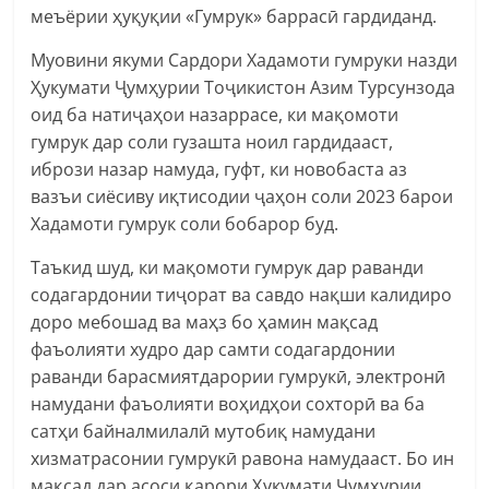
меъёрии ҳуқуқии «Гумрук» баррасӣ гардиданд.
Муовини якуми Сардори Хадамоти гумруки назди
Ҳукумати Ҷумҳурии Тоҷикистон Азим Турсунзода
оид ба натиҷаҳои назаррасе, ки мақомоти
гумрук дар соли гузашта ноил гардидааст,
ибрози назар намуда, гуфт, ки новобаста аз
вазъи сиёсиву иқтисодии ҷаҳон соли 2023 барои
Хадамоти гумрук соли бобарор буд.
Таъкид шуд, ки мақомоти гумрук дар раванди
содагардонии тиҷорат ва савдо нақши калидиро
доро мебошад ва маҳз бо ҳамин мақсад
фаъолияти худро дар самти содагардонии
раванди барасмиятдарории гумрукӣ, электронӣ
намудани фаъолияти воҳидҳои сохторӣ ва ба
сатҳи байналмилалӣ мутобиқ намудани
хизматрасонии гумрукӣ равона намудааст. Бо ин
мақсад дар асоси қарори Ҳукумати Ҷумҳурии