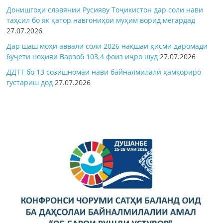
Донишгоҳи славянии Русияву Тоҷикистон дар соли нави
таҳсил бо як қатор навгониҳои муҳим ворид мегардад
27.07.2026
Дар шаш моҳи аввали соли 2026 нақшаи қисми даромади
буҷети ноҳияи Варзоб 103,4 фоиз иҷро шуд
27.07.2026
ДДТТ бо 13 созишномаи нави байналмилалӣ ҳамкориро
густариш дод
27.07.2026