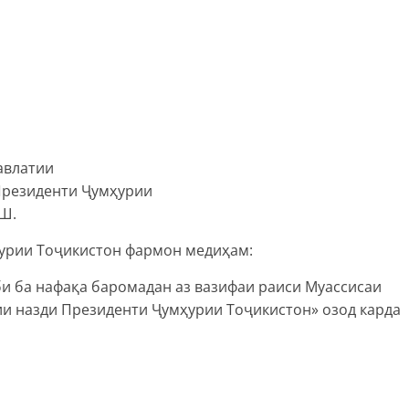
авлатии
Президенти Ҷумҳурии
.Ш.
урии Тоҷикистон фармон медиҳам:
и ба нафақа баромадан аз вазифаи раиси Муассисаи
ии назди Президенти Ҷумҳурии Тоҷикистон» озод карда