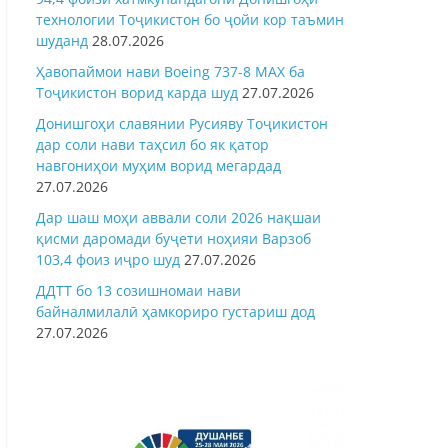
технологии Тоҷикистон бо ҷойи кор таъмин
шуданд
28.07.2026
Ҳавопаймои нави Boeing 737-8 MAX ба
Тоҷикистон ворид карда шуд
27.07.2026
Донишгоҳи славянии Русияву Тоҷикистон
дар соли нави таҳсил бо як қатор
навгониҳои муҳим ворид мегардад
27.07.2026
Дар шаш моҳи аввали соли 2026 нақшаи
қисми даромади буҷети ноҳияи Варзоб
103,4 фоиз иҷро шуд
27.07.2026
ДДТТ бо 13 созишномаи нави
байналмилалӣ ҳамкориро густариш дод
27.07.2026