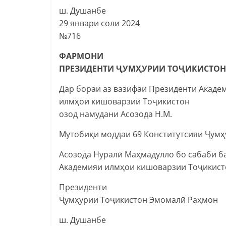
ш. Душанбе
29 январи соли 2024
№716
ФАРМОНИ
ПРЕЗИДЕНТИ ҶУМҲУРИИ ТОҶИКИСТОН
Дар бораи аз вазифаи Президенти Акаде
илмҳои кишоварзии Тоҷикистон
озод намудани Асозода Н.М.
Мутобиқи моддаи 69 Конститутсияи Ҷумҳ
Асозода Нуралӣ Маҳмадулло бо сабаби ба
Академияи илмҳои кишоварзии Тоҷикисто
Президенти
Ҷумҳурии Тоҷикистон Эмомалӣ Раҳмон
ш. Душанбе