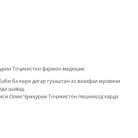
урии Тоҷикистон фармон медиҳам:
баби ба кори дигар гузаштан аз вазифаи муовини
рда шавад.
лиси Олии Ҷумҳурии Тоҷикистон пешниҳод карда