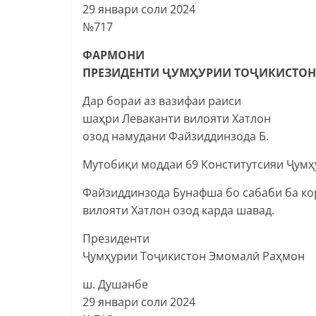
29 январи соли 2024
№717
ФАРМОНИ
ПРЕЗИДЕНТИ ҶУМҲУРИИ ТОҶИКИСТОН
Дар бораи аз вазифаи раиси
шаҳри Леваканти вилояти Хатлон
озод намудани Файзиддинзода Б.
Мутобиқи моддаи 69 Конститутсияи Ҷумҳ
Файзиддинзода Бунафша бо сабаби ба ко
вилояти Хатлон озод карда шавад.
Президенти
Ҷумҳурии Тоҷикистон Эмомалӣ Раҳмон
ш. Душанбе
29 январи соли 2024