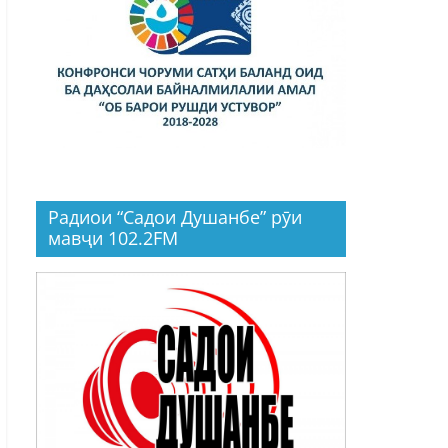
Радиои “Садои Душанбе” рӯи
мавҷи 102.2FM