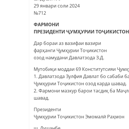
29 январи соли 2024
№712
ФАРМОНИ
ПРЕЗИДЕНТИ ҶУМҲУРИИ ТОҶИКИСТОН
Дар бораи аз вазифаи вазири
фарҳанги Ҷумҳурии Тоҷикистон
озод намудани Давлатзода З.Д.
Мутобиқи моддаи 69 Конститутсияи Ҷумҳ
1. Давлатзода Зулфия Давлат бо сабаби б
Ҷумҳурии Тоҷикистон озод карда шавад.
2. Фармони мазкур барои тасдиқ ба Маҷ
шавад.
Президенти
Ҷумҳурии Тоҷикистон Эмомалӣ Раҳмон
ш. Душанбе