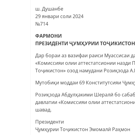
ш. Душанбе
29 январи соли 2024
№714
ФАРМОНИ
ПРЕЗИДЕНТИ ҶУМҲУРИИ ТОҶИКИСТОН
Дар бораи аз вазифаи раиси Муассисаи д
«Комиссияи олии аттестатсионии назди 
Тоҷикистон» озод намудани Розиқзода А
Мутобиқи моддаи 69 Конститутсияи Ҷумҳ
Розиқзода Абдулҳакими Шералӣ бо сабаб
давлатии «Комиссияи олии аттестатсион
шавад.
Президенти
Ҷумҳурии Тоҷикистон Эмомалӣ Раҳмон