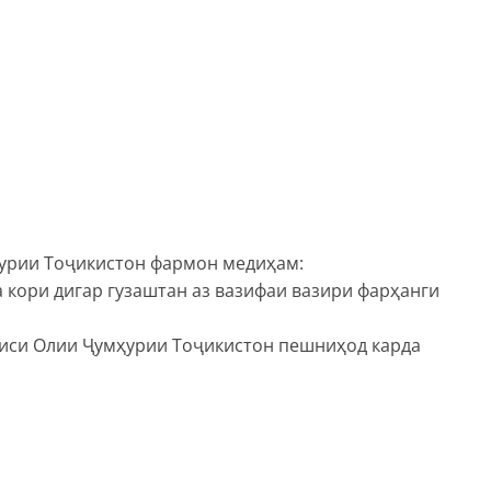
урии Тоҷикистон фармон медиҳам:
а кори дигар гузаштан аз вазифаи вазири фарҳанги
лиси Олии Ҷумҳурии Тоҷикистон пешниҳод карда