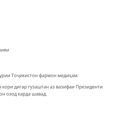
мияи
урии Тоҷикистон фармон медиҳам:
 кори дигар гузаштан аз вазифаи Президенти
н озод карда шавад.