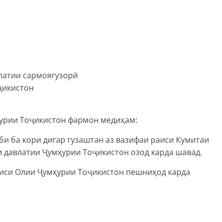
влатии сармоягузорӣ
ҷикистон
урии Тоҷикистон фармон медиҳам:
би ба кори дигар гузаштан аз вазифаи раиси Кумитаи
 давлатии Ҷумҳурии Тоҷикистон озод карда шавад.
лиси Олии Ҷумҳурии Тоҷикистон пешниҳод карда