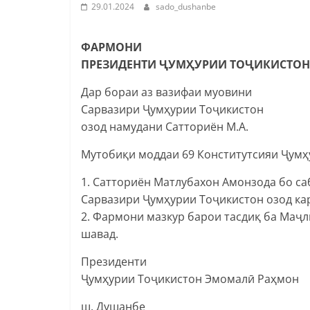
29.01.2024
sado_dushanbe
ФАРМОНИ
ПРЕЗИДЕНТИ ҶУМҲУРИИ ТОҶИКИСТОН
Дар бораи аз вазифаи муовини
Сарвазири Ҷумҳурии Тоҷикистон
озод намудани Сатториён М.А.
Мутобиқи моддаи 69 Конститутсияи Ҷумҳ
1. Сатториён Матлубахон Амонзода бо са
Сарвазири Ҷумҳурии Тоҷикистон озод ка
2. Фармони мазкур барои тасдиқ ба Маҷ
шавад.
Президенти
Ҷумҳурии Тоҷикистон Эмомалӣ Раҳмон
ш. Душанбе