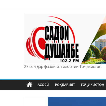
Skip
to
content
27 сол дар фазои иттилоотии Тоҷикистон
АСОСӢ
РОҲБАРИЯТ
ТОҶИКИСТОН