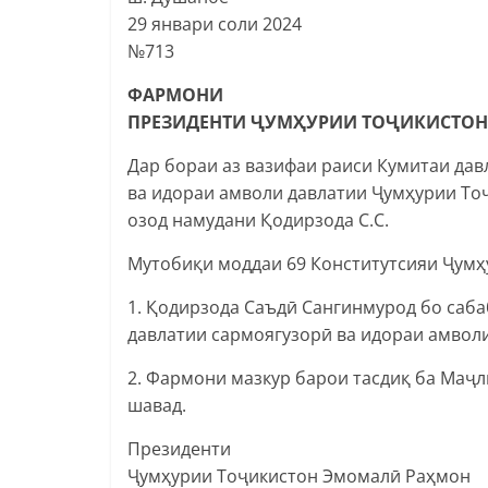
29 январи соли 2024
№713
ФАРМОНИ
ПРЕЗИДЕНТИ ҶУМҲУРИИ ТОҶИКИСТОН
Дар бораи аз вазифаи раиси Кумитаи да
ва идораи амволи давлатии Ҷумҳурии То
озод намудани Қодирзода С.С.
Мутобиқи моддаи 69 Конститутсияи Ҷумҳ
1. Қодирзода Саъдӣ Сангинмурод бо саба
давлатии сармоягузорӣ ва идораи амволи
2. Фармони мазкур барои тасдиқ ба Маҷ
шавад.
Президенти
Ҷумҳурии Тоҷикистон Эмомалӣ Раҳмон