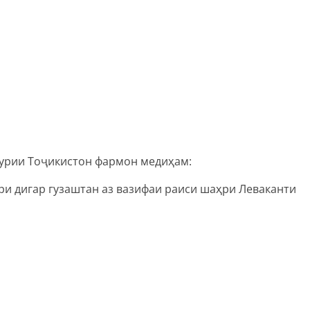
урии Тоҷикистон фармон медиҳам:
ри дигар гузаштан аз вазифаи раиси шаҳри Леваканти