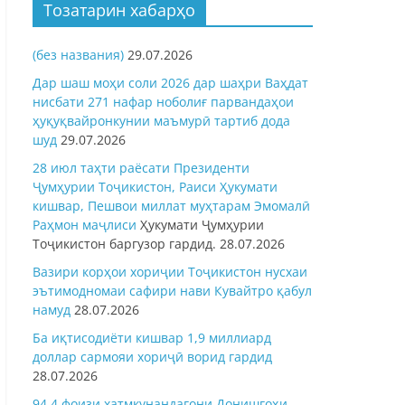
Тозатарин хабарҳо
(без названия)
29.07.2026
Дар шаш моҳи соли 2026 дар шаҳри Ваҳдат
нисбати 271 нафар ноболиғ парвандаҳои
ҳуқуқвайронкунии маъмурӣ тартиб дода
шуд
29.07.2026
28 июл таҳти раёсати Президенти
Ҷумҳурии Тоҷикистон, Раиси Ҳукумати
кишвар, Пешвои миллат муҳтарам Эмомалӣ
Раҳмон
маҷлиси
Ҳукумати Ҷумҳурии
Тоҷикистон баргузор гардид.
28.07.2026
Вазири корҳои хориҷии Тоҷикистон нусхаи
эътимодномаи сафири нави Кувайтро қабул
намуд
28.07.2026
Ба иқтисодиёти кишвар 1,9 миллиард
доллар сармояи хориҷӣ ворид гардид
28.07.2026
94,4 фоизи хатмкунандагони Донишгоҳи