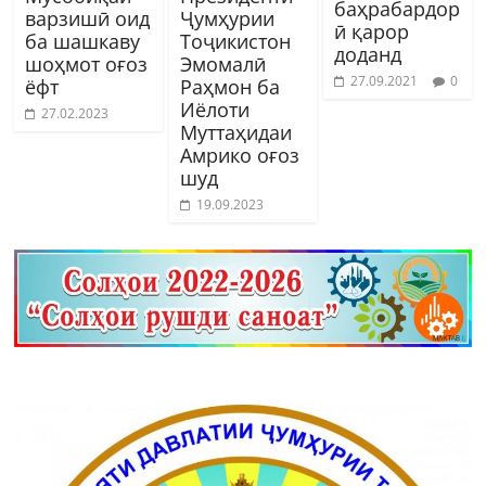
баҳрабардор
варзишӣ оид
Ҷумҳурии
ӣ қарор
ба шашкаву
Тоҷикистон
доданд
шоҳмот оғоз
Эмомалӣ
27.09.2021
0
ёфт
Раҳмон ба
Иёлоти
27.02.2023
Муттаҳидаи
Амрико оғоз
шуд
19.09.2023