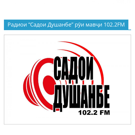
Радиои “Садои Душанбе” рӯи мавҷи 102.2FM