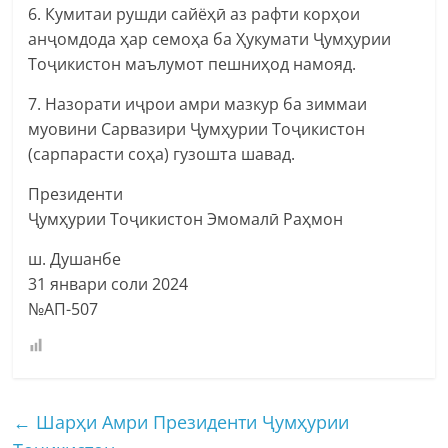
6. Кумитаи рушди сайёҳӣ аз рафти корҳои
анҷомдода ҳар семоҳа ба Ҳукумати Ҷумҳурии
Тоҷикистон маълумот пешниҳод намояд.
7. Назорати иҷрои амри мазкур ба зиммаи
муовини Сарвазири Ҷумҳурии Тоҷикистон
(сарпарасти соҳа) гузошта шавад.
Президенти
Ҷумҳурии Тоҷикистон Эмомалӣ Раҳмон
ш. Душанбе
31 январи соли 2024
№АП-507
←
Шарҳи Амри Президенти Ҷумҳурии