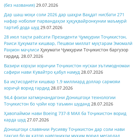
(без названия)
29.07.2026
Дар шаш моҳи соли 2026 дар шаҳри Ваҳдат нисбати 271
нафар ноболиғ парвандаҳои ҳуқуқвайронкунии маъмурӣ
тартиб дода шуд
29.07.2026
28 июл таҳти раёсати Президенти Ҷумҳурии Тоҷикистон,
Раиси Ҳукумати кишвар, Пешвои миллат муҳтарам Эмомалӣ
Раҳмон
маҷлиси
Ҳукумати Ҷумҳурии Тоҷикистон баргузор
гардид.
28.07.2026
Вазири корҳои хориҷии Тоҷикистон нусхаи эътимодномаи
сафири нави Кувайтро қабул намуд
28.07.2026
Ба иқтисодиёти кишвар 1,9 миллиард доллар сармояи
хориҷӣ ворид гардид
28.07.2026
94,4 фоизи хатмкунандагони Донишгоҳи технологии
Тоҷикистон бо ҷойи кор таъмин шуданд
28.07.2026
Ҳавопаймои нави Boeing 737-8 MAX ба Тоҷикистон ворид
карда шуд
27.07.2026
Донишгоҳи славянии Русияву Тоҷикистон дар соли нави
таҳсил бо як қатор навгониҳои муҳим ворид мегардад