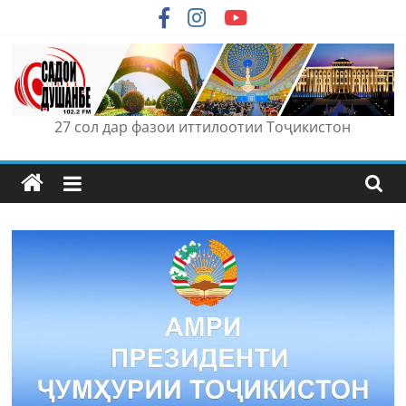
Skip
to
content
27 сол дар фазои иттилоотии Тоҷикистон