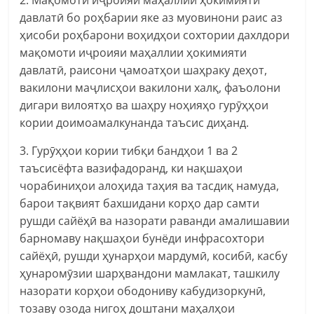
давлатӣ бо роҳбарии яке аз муовинони раис аз
ҳисоби роҳбарони воҳидҳои сохтории дахлдори
мақомоти иҷроияи маҳаллии ҳокимияти
давлатӣ, раисони ҷамоатҳои шаҳраку деҳот,
вакилони маҷлисҳои вакилони халқ, фаъолони
дигари вилоятҳо ва шаҳру ноҳияҳо гурӯҳҳои
кории доимоамалкунанда таъсис диҳанд.
3. Гурӯҳҳои кории тибқи бандҳои 1 ва 2
таъсисёфта вазифадоранд, ки нақшаҳои
чорабиниҳои алоҳида таҳия ва тасдиқ намуда,
барои тақвият бахшидани корҳо дар самти
рушди сайёҳӣ ва назорати раванди амалишавии
барномаву нақшаҳои бунёди инфрасохтори
сайёҳӣ, рушди ҳунарҳои мардумӣ, косибӣ, касбу
ҳунаромӯзии шарҳвандони мамлакат, ташкилу
назорати корҳои ободониву кабудизоркунӣ,
тозаву озода нигоҳ доштани маҳалҳои