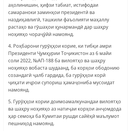
аҳолинишин, ҳифзи табиат, истифодаи
самараноки заминҳои президентӣ ва
наздиҳавлигӣ, ташкили фаъолияти маҳаллу
растаҳо ва гӯшаҳои ҳунармандӣ дар шаҳру
ноҳияҳо чораҷӯйӣ намоянд.
4. Роҳбарони гурӯҳҳои корие, ки тибқи амри
Президенти Ҷумҳурии Тоҷикистон аз 6 майи
соли 2022, №АП-188 ба вилоятҳо ва шаҳру
ноҳияҳо вобаста шудаанд, ба корҳои ободонию
созандагӣ ҷалб гардида, ба гурӯҳҳои корӣ
ҷиҳати иҷрои супориш ҳамаҷониба мусоидат
намоянд.
5. Гурӯҳҳои кории доимоамалкунандаи вилоятҳо
ва шаҳру ноҳияҳо аз натиҷаи корҳои анҷомдода
ҳар семоҳа ба Кумитаи рушди сайёҳӣ маълумот
пешниҳод намоянд.