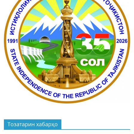
Тозатарин хабарҳо