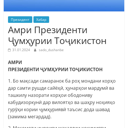
Президент
Хабар
Амри Президенти
Ҷумҳурии Тоҷикистон
31.01.2024
sado_dushanbe
АМРИ
ПРЕЗИДЕНТИ ҶУМҲУРИИ ТОҶИКИСТОН
1. Бо мақсади самаранок ба роҳ мондани корҳо
дар самти рушди сайёҳӣ, ҳунарҳои мардумӣ ва
ташкилу назорати корҳои ободониву
кабудизоркунӣ дар вилоятҳо ва шаҳру ноҳияҳо
гурӯҳи кории ҷумҳуриявӣ таъсис дода шавад
(замима мегардад).
2. Мақомоти иҷроияи маҳаллии ҳокимияти