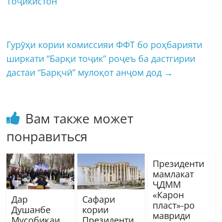
Тоҷикистон
Гурӯҳи кории комиссияи ФФТ бо роҳбарияти
ширкати “Барқи тоҷик” роҷеъ ба дастгирии
дастаи “Барқчӣ” мулоқот анҷом дод
→
Вам также может
понравиться
Президенти
мамлакат
ҶДММ
«Карон
Дар
Сафари
пласт»-ро
Душанбе
кории
мавриди
Мусобиқаи
Президенти