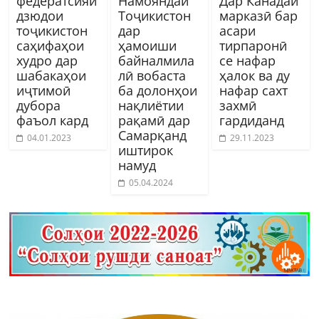
федератсияи
Намояндаи
Дар Канадаи
дзюдои
Тоҷикистон
марказӣ бар
тоҷикистон
дар
асари
саҳифаҳои
ҳамоиши
тирпаронӣ
худро дар
байналмила
се нафар
шабакаҳои
лӣ вобаста
ҳалок ва ду
иҷтимоӣ
ба долонҳои
нафар сахт
дубора
нақлиётии
захмӣ
фаъол кард
рақамӣ дар
гардиданд
Самарқанд
04.01.2023
29.11.2023
иштирок
намуд
05.04.2024