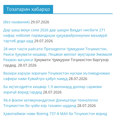
Тозатарин хабарҳо
(без названия)
29.07.2026
Дар шаш моҳи соли 2026 дар шаҳри Ваҳдат нисбати 271
нафар ноболиғ парвандаҳои ҳуқуқвайронкунии маъмурӣ
тартиб дода шуд
29.07.2026
28 июл таҳти раёсати Президенти Ҷумҳурии Тоҷикистон,
Раиси Ҳукумати кишвар, Пешвои миллат муҳтарам Эмомалӣ
Раҳмон
маҷлиси
Ҳукумати Ҷумҳурии Тоҷикистон баргузор
гардид.
28.07.2026
Вазири корҳои хориҷии Тоҷикистон нусхаи эътимодномаи
сафири нави Кувайтро қабул намуд
28.07.2026
Ба иқтисодиёти кишвар 1,9 миллиард доллар сармояи
хориҷӣ ворид гардид
28.07.2026
94,4 фоизи хатмкунандагони Донишгоҳи технологии
Тоҷикистон бо ҷойи кор таъмин шуданд
28.07.2026
Ҳавопаймои нави Boeing 737-8 MAX ба Тоҷикистон ворид