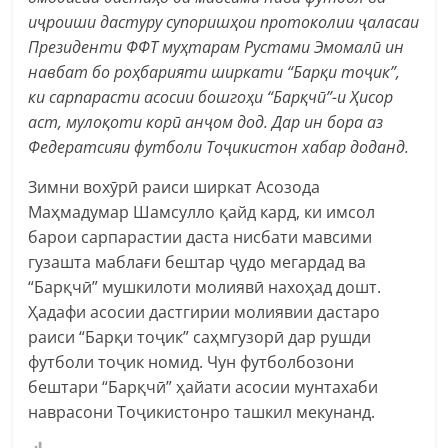
иҷроиши дастуру супоришҳои протоколии ҷаласаи
Президенти ФФТ муҳтарам Рустами Эмомалӣ ин
навбат бо роҳбарияти ширкати “Барқи тоҷик”,
ки сарпарасти асосии бошгоҳи “Барқчӣ”-и Ҳисор
аст, мулоқоти корӣ анҷом дод. Дар ин бора аз
Федератсияи футболи Тоҷикистон хабар доданд.
Зимни вохӯрӣ раиси ширкат Асозода
Маҳмадумар Шамсулло қайд кард, ки имсол
барои сарпарастии даста нисбати мавсими
гузашта маблағи бештар ҷудо мегардад ва
“Барқчӣ” мушкилоти молиявӣ нахоҳад дошт.
Ҳадафи асосии дастгирии молиявии дастаро
раиси “Барқи тоҷик” саҳмгузорӣ дар рушди
футболи тоҷик номид. Чун футболбозони
бештари “Барқчӣ” ҳайати асосии мунтахаби
наврасони Тоҷикистонро ташкил мекунанд.