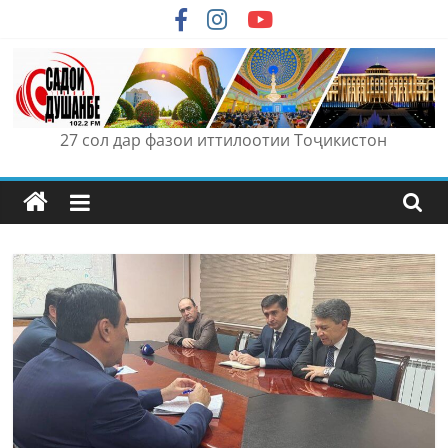
Skip
to
content
27 сол дар фазои иттилоотии Тоҷикистон