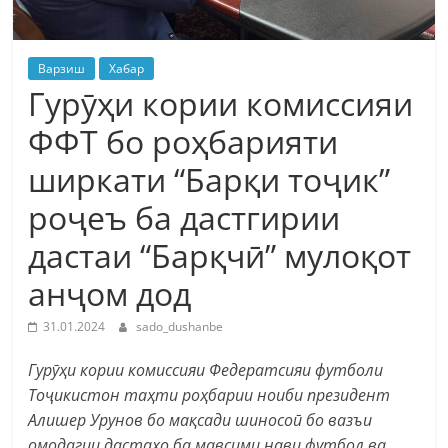
Варзиш
Хабар
Гурӯҳи кории комиссияи
ФФТ бо роҳбарияти
ширкати “Барқи тоҷик”
роҷеъ ба дастгирии
дастаи “Барқчӣ” мулоқот
анҷом дод
31.01.2024
sado_dushanbe
Гурӯҳи кории комиссияи Федератсияи футболи
Тоҷикистон таҳти роҳбарии ноиби президент
Алишер Урунов бо мақсади шиносоӣ бо вазъи
омодагии дастаҳо ба мавсими нави футбол ва