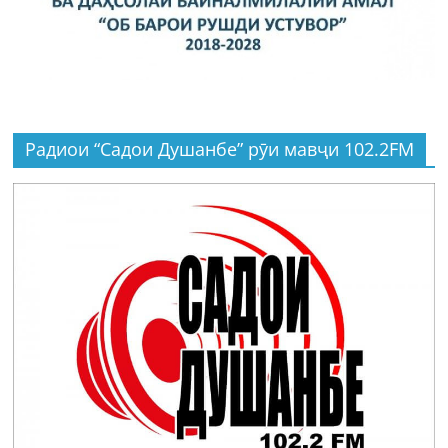
Радиои “Садои Душанбе” рӯи мавҷи 102.2FM