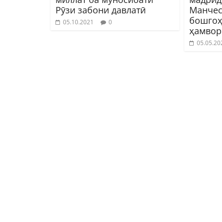
Рӯзи забони давлатӣ
Манчес
бошгоҳ
05.10.2021
0
ҳамвор
05.05.20