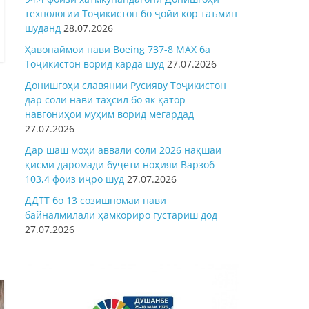
технологии Тоҷикистон бо ҷойи кор таъмин
шуданд
28.07.2026
Ҳавопаймои нави Boeing 737-8 MAX ба
Тоҷикистон ворид карда шуд
27.07.2026
Донишгоҳи славянии Русияву Тоҷикистон
дар соли нави таҳсил бо як қатор
навгониҳои муҳим ворид мегардад
27.07.2026
Дар шаш моҳи аввали соли 2026 нақшаи
қисми даромади буҷети ноҳияи Варзоб
103,4 фоиз иҷро шуд
27.07.2026
ДДТТ бо 13 созишномаи нави
байналмилалӣ ҳамкориро густариш дод
27.07.2026