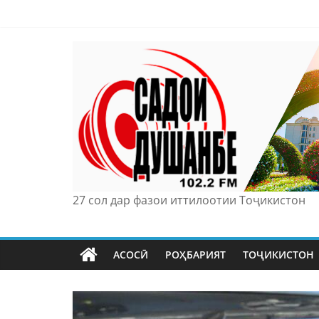
Skip
to
content
27 сол дар фазои иттилоотии Тоҷикистон
АСОСӢ
РОҲБАРИЯТ
ТОҶИКИСТОН