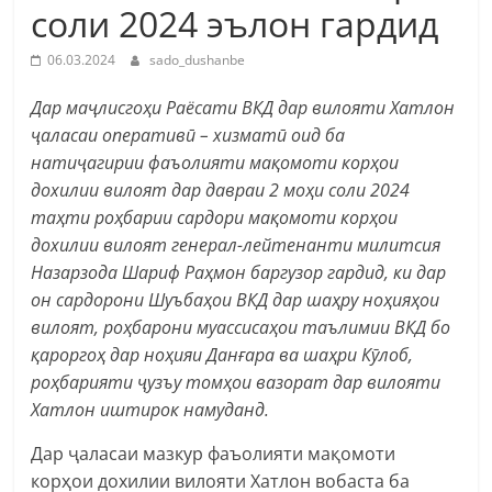
соли 2024 эълон гардид
06.03.2024
sado_dushanbe
Дар маҷлисгоҳи Раёсати ВКД дар вилояти Хатлон
ҷаласаи оперативӣ – хизматӣ оид ба
натиҷагирии фаъолияти мақомоти корҳои
дохилии вилоят дар давраи 2 моҳи соли 2024
таҳти роҳбарии сардори мақомоти корҳои
дохилии вилоят генерал-лейтенанти милитсия
Назарзода Шариф Раҳмон баргузор гардид, ки дар
он сардорони Шуъбаҳои ВКД дар шаҳру ноҳияҳои
вилоят, роҳбарони муассисаҳои таълимии ВКД бо
қароргоҳ дар ноҳияи Данғара ва шаҳри Кӯлоб,
роҳбарияти ҷузъу томҳои вазорат дар вилояти
Хатлон иштирок намуданд.
Дар ҷаласаи мазкур фаъолияти мақомоти
корҳои дохилии вилояти Хатлон вобаста ба