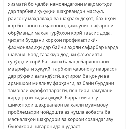
хизматӣ бо ҷалби намояндагони мақомотҳои
дар тарбияи ҳуқуқии шаҳрвандон масъул,
раисону маҳаллаҳо ва шаҳраку деҳот, бахшҳои
кор бо занон ва ҷавонон, ҳамчунин нафарони
обрӯманди маҳал гурӯҳҳои корӣ таъсис дода,
ҷиҳати бурдани корҳои профилактикӣ-
фаҳмондадиҳӣ дар байни аҳолӣ сафарбар карда
шаванд. Бояд тазаккур дод, ки фаъолияти
гурӯҳҳои корӣ ба самти баланд бардоштани
маърифати ҳуқуқӣ, тарбияи ҷавонону наврасон
дар рӯҳияи ватандӯстӣ, эҳтиром ба қонун ва
арзишҳои милливу фарҳангӣ, аз байн бурдани
тамоюли хурофотпарастӣ, пешгирӣ намудани
кирдорҳои зиддиҳуқуқӣ, баррасии арзу
шикоятҳои шаҳрвандон ва ҳалли муаммову
проблемаҳои ҷойдошта аз ҷумла вобаста ба
масъалаҳои шаҳрдорӣ ва корҳои созандагиву
бунёдкорӣ нигаронида шудааст.