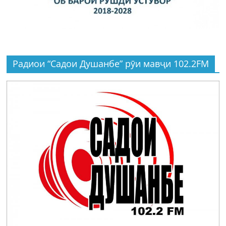
Радиои “Садои Душанбе” рӯи мавҷи 102.2FM