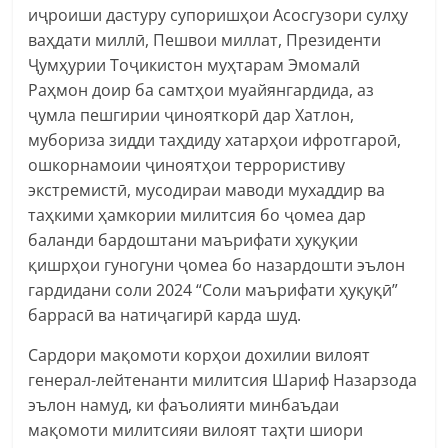
иҷроиши дастуру супоришҳои Асосгузори сулҳу
ваҳдати миллӣ, Пешвои миллат, Президенти
Ҷумҳурии Тоҷикистон муҳтарам Эмомалӣ
Раҳмон доир ба самтҳои муайянгардида, аз
ҷумла пешгирии ҷинояткорӣ дар Хатлон,
мубориза зидди таҳдиду хатарҳои ифротгароӣ,
ошкорнамоии ҷиноятҳои террористиву
экстремистӣ, мусодираи маводи мухаддир ва
таҳкими ҳамкории милитсия бо ҷомеа дар
баланди бардоштани маърифати ҳуқуқии
қишрҳои гуногуни ҷомеа бо назардошти эълон
гардидани соли 2024 “Соли маърифати ҳуқуқӣ”
баррасӣ ва натиҷагирӣ карда шуд.
Сардори мақомоти корҳои дохилии вилоят
генерал-лейтенанти милитсия Шариф Назарзода
эълон намуд, ки фаъолияти минбаъдаи
мақомоти милитсияи вилоят таҳти шиори