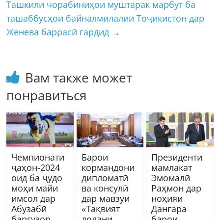
Ташкили чорабиниҳои муштарак марбут ба
ташаббусҳои байналмилалии Тоҷикистон дар
Женева баррасӣ гардид
→
Вам также может
понравиться
Чемпионати
Барои
Президенти
ҷаҳон-2024
кормандони
мамлакат
оид ба ҷудо
дипломатӣ
Эмомалӣ
моҳи майи
ва консулӣ
Раҳмон дар
имсол дар
дар мавзуи
ноҳияи
Абузабӣ
«Тақвият
Данғара
баргузор
додани
барои