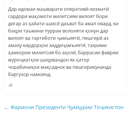
Дар идомаи машварати оперативӣ-хизматӣ
сардори мақомоти милитсияи вилоят бори
дигар аз ҳайати шахсӣ даъват ба амал овард, ки
баҳри таъмини пурраи волоияти қонун дар
вилоят ва тартиботи ҷамъиятӣ, пешгирӣ аз
амалу кирдорҳои зиддиҷамъиятӣ, таҳкими
ҳамкории милитсия бо аҳолӣ, баррасии фаврии
муроҷиатҳои шаҳрвандон як қатор
чорабиниҳои мақсаднок ва пешгирикунанда
баргузор намоянд.
←
Фармони Президенти Ҷумҳурии Тоҷикистон