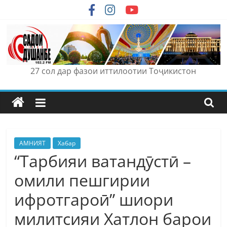
Skip
to
content
27 сол дар фазои иттилоотии Тоҷикистон
АМНИЯТ
Хабар
“Тарбияи ватандӯстӣ –
омили пешгирии
ифротгароӣ” шиори
милитсияи Хатлон барои