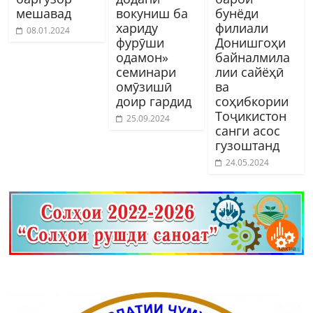
мешавад
вокуниш ба
бунёди
хариду
филиали
08.01.2024
фурӯши
Донишгоҳи
одамон»
байналмила
семинари
лии сайёҳӣ
омӯзишӣ
ва
доир гардид
соҳибкории
Тоҷикистон
25.09.2024
санги асос
гузоштанд
24.05.2024