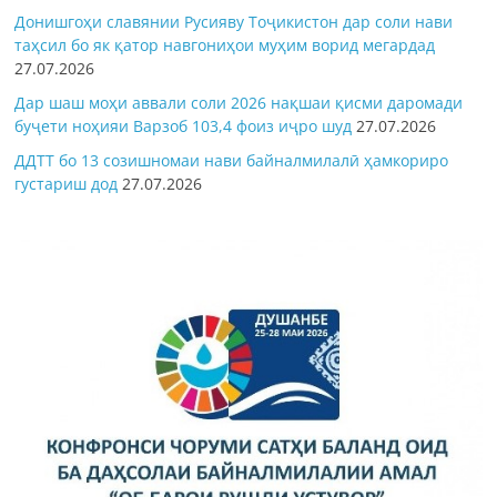
Донишгоҳи славянии Русияву Тоҷикистон дар соли нави
таҳсил бо як қатор навгониҳои муҳим ворид мегардад
27.07.2026
Дар шаш моҳи аввали соли 2026 нақшаи қисми даромади
буҷети ноҳияи Варзоб 103,4 фоиз иҷро шуд
27.07.2026
ДДТТ бо 13 созишномаи нави байналмилалӣ ҳамкориро
густариш дод
27.07.2026