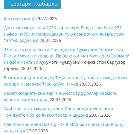
Тозатарин хабарҳо
(без названия)
29.07.2026
Дар шаш моҳи соли 2026 дар шаҳри Ваҳдат нисбати 271
нафар ноболиғ парвандаҳои ҳуқуқвайронкунии маъмурӣ
тартиб дода шуд
29.07.2026
28 июл таҳти раёсати Президенти Ҷумҳурии Тоҷикистон,
Раиси Ҳукумати кишвар, Пешвои миллат муҳтарам Эмомалӣ
Раҳмон
маҷлиси
Ҳукумати Ҷумҳурии Тоҷикистон баргузор
гардид.
28.07.2026
Вазири корҳои хориҷии Тоҷикистон нусхаи эътимодномаи
сафири нави Кувайтро қабул намуд
28.07.2026
Ба иқтисодиёти кишвар 1,9 миллиард доллар сармояи
хориҷӣ ворид гардид
28.07.2026
94,4 фоизи хатмкунандагони Донишгоҳи технологии
Тоҷикистон бо ҷойи кор таъмин шуданд
28.07.2026
Ҳавопаймои нави Boeing 737-8 MAX ба Тоҷикистон ворид
карда шуд
27.07.2026