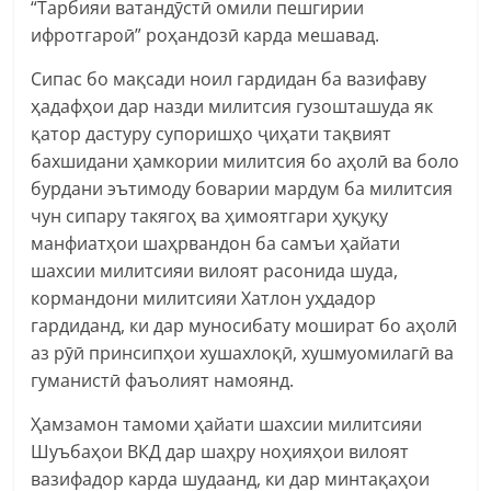
“Тарбияи ватандӯстӣ омили пешгирии
ифротгароӣ” роҳандозӣ карда мешавад.
Сипас бо мақсади ноил гардидан ба вазифаву
ҳадафҳои дар назди милитсия гузошташуда як
қатор дастуру супоришҳо ҷиҳати тақвият
бахшидани ҳамкории милитсия бо аҳолӣ ва боло
бурдани эътимоду боварии мардум ба милитсия
чун сипару такягоҳ ва ҳимоятгари ҳуқуқу
манфиатҳои шаҳрвандон ба самъи ҳайати
шахсии милитсияи вилоят расонида шуда,
кормандони милитсияи Хатлон уҳдадор
гардиданд, ки дар муносибату мошират бо аҳолӣ
аз рӯӣ принсипҳои хушахлоқӣ, хушмуомилагӣ ва
гуманистӣ фаъолият намоянд.
Ҳамзамон тамоми ҳайати шахсии милитсияи
Шуъбаҳои ВКД дар шаҳру ноҳияҳои вилоят
вазифадор карда шудаанд, ки дар минтақаҳои