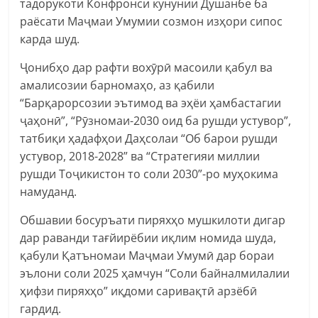
тадорукоти Конфронси кунунии Душанбе ба
раёсати Маҷмаи Умумии созмон изҳори сипос
карда шуд.
Ҷонибҳо дар рафти вохӯрӣ масоили қабул ва
амалисозии барномаҳо, аз қабили
“Барқарорсозии эътимод ва эҳёи ҳамбастагии
ҷаҳонӣ”, “Рӯзномаи-2030 оид ба рушди устувор”,
татбиқи ҳадафҳои Даҳсолаи “Об барои рушди
устувор, 2018-2028” ва “Стратегияи миллии
рушди Тоҷикистон то соли 2030”-ро муҳокима
намуданд.
Обшавии босуръати пиряхҳо мушкилоти дигар
дар раванди тағйирёбии иқлим номида шуда,
қабули Қатъномаи Маҷмаи Умумӣ дар бораи
эълони соли 2025 ҳамчун “Соли байналмилалии
ҳифзи пиряхҳо” иқдоми саривақтӣ арзёбӣ
гардид.