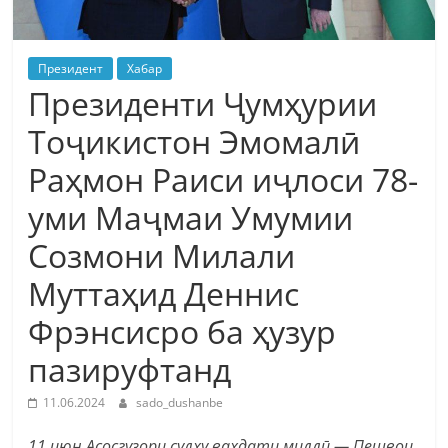
Президент
Хабар
Президенти Ҷумҳурии
Тоҷикистон Эмомалӣ
Раҳмон Раиси иҷлоси 78-
уми Маҷмаи Умумии
Созмони Милали
Муттаҳид Деннис
Фрэнсисро ба ҳузур
пазируфтанд
11.06.2024
sado_dushanbe
11 июн Асосгузори сулҳу ваҳдати миллӣ — Пешвои