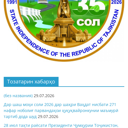
Тозатарин хабарҳо
(без названия)
29.07.2026
Дар шаш моҳи соли 2026 дар шаҳри Ваҳдат нисбати 271
нафар ноболиғ парвандаҳои ҳуқуқвайронкунии маъмурӣ
тартиб дода шуд
29.07.2026
28 июл таҳти раёсати Президенти Ҷумҳурии Тоҷикистон,