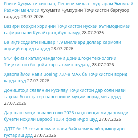
Раиси Ҳукумати кишвар, Пешвои миллат муҳтарам Эмомалӣ
Раҳмон
маҷлиси
Ҳукумати Ҷумҳурии Тоҷикистон баргузор
гардид.
28.07.2026
Вазири корҳои хориҷии Тоҷикистон нусхаи эътимодномаи
сафири нави Кувайтро қабул намуд
28.07.2026
Ба иқтисодиёти кишвар 1,9 миллиард доллар сармояи
хориҷӣ ворид гардид
28.07.2026
94,4 фоизи хатмкунандагони Донишгоҳи технологии
Тоҷикистон бо ҷойи кор таъмин шуданд
28.07.2026
Ҳавопаймои нави Boeing 737-8 MAX ба Тоҷикистон ворид
карда шуд
27.07.2026
Донишгоҳи славянии Русияву Тоҷикистон дар соли нави
таҳсил бо як қатор навгониҳои муҳим ворид мегардад
27.07.2026
Дар шаш моҳи аввали соли 2026 нақшаи қисми даромади
буҷети ноҳияи Варзоб 103,4 фоиз иҷро шуд
27.07.2026
ДДТТ бо 13 созишномаи нави байналмилалӣ ҳамкориро
густариш дод
27.07.2026