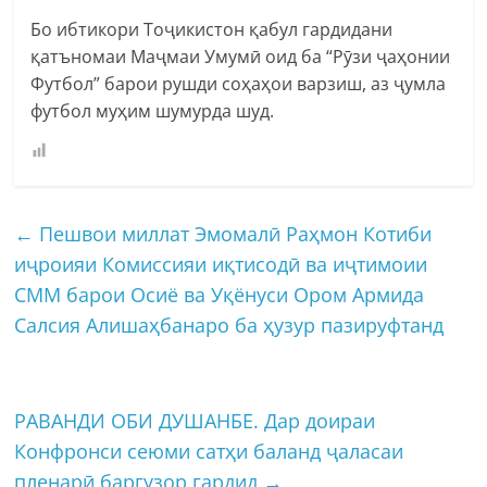
Бо ибтикори Тоҷикистон қабул гардидани
қатъномаи Маҷмаи Умумӣ оид ба “Рӯзи ҷаҳонии
Футбол” барои рушди соҳаҳои варзиш, аз ҷумла
футбол муҳим шумурда шуд.
←
Пешвои миллат Эмомалӣ Раҳмон Котиби
иҷроияи Комиссияи иқтисодӣ ва иҷтимоии
СММ барои Осиё ва Уқёнуси Ором Армида
Салсия Алишаҳбанаро ба ҳузур пазируфтанд
РАВАНДИ ОБИ ДУШАНБЕ. Дар доираи
Конфронси сеюми сатҳи баланд ҷаласаи
пленарӣ баргузор гардид
→