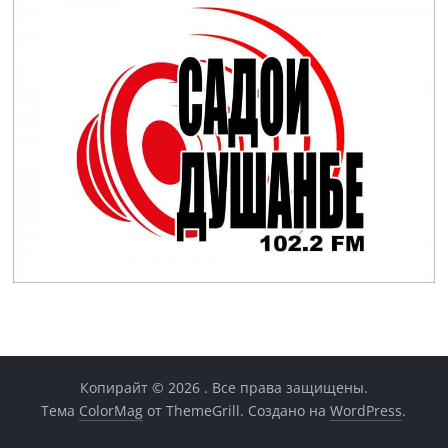
Копирайт © 2026
. Все права защищены.
Тема
ColorMag
от ThemeGrill. Создано на
WordPress
.