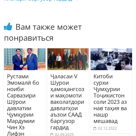
Вам также может
понравиться
Рустами
Ҷаласаи V
Китоби
Эмомалӣ бо
Шурои
сурхи
ноиби
ҳамоҳангсоз
Ҷумҳурии
Сарвазири
и мақомоти
Тоҷикистон
Шӯрои
ваколатдори
соли 2023 аз
давлатии
давлатҳои
нав таҳия ва
Ҷумҳурии
аъзои СААД
нашр
Мардумии
баргузор
мешавад
Чин Хэ
гардид
02.12.2022
Лифэн
02.09.2025