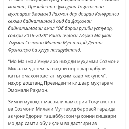
миллат, Президенти Ҷумҳурии Тоҷикистон
муҳтарам Эмомалӣ Раҳмон дар доираи Конфронси
сеюми байналмилалӣ оид ба Даҳсолаи
байналмилалии амал “Об барои рушди устувор,
солҳои 2018-2028” Раиси иҷлоси 78-уми Маҷмаи
Умумии Созмони Милали Муттаҳид Деннис
Фрэнсисро ба ҳузур пазируфтанд.
“Мо Маҷмаи Умумиро ниҳоди муҳимми Созмони
Милал медонем ва нақши онро дар қабули
қатъномаҳои ҳаётан муҳим қадр мекунем”,
изҳор доштанд Президенти кишвар муҳтарам
Эмомалӣ Раҳмон.
Зимни мулоқот масоили ҳамкории Тоҷикистон
ва Созмони Милали Муттаҳид баррасӣ гардида,
аз ҷонибдории ташаббусҳои ҷаҳонии кишвари
мо дар самти обу иқлим ва дастгирӣ аз