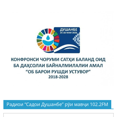
Радиои “Садои Душанбе” рӯи мавҷи 102.2FM