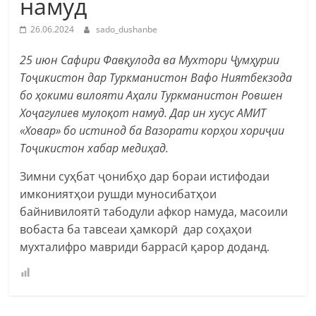
намуд
26.06.2024
sado_dushanbe
25 июн Сафири Фавқулода ва Мухтори Ҷумҳурии
Тоҷикистон дар Туркманистон Вафо Ниятбекзода
бо ҳокими вилояти Аҳали Туркманистон Ровшен
Хоҷагулиев мулоқот намуд. Дар ин хусус АМИТ
«Ховар» бо истинод ба Вазорати корҳои хориҷии
Тоҷикистон хабар медиҳад.
Зимни суҳбат ҷонибҳо дар бораи истифодаи
имкониятҳои рушди муносибатҳои
байнивилоятӣ табодули афкор намуда, масоили
вобаста ба тавсеаи ҳамкорӣ дар соҳаҳои
мухталифро мавриди баррасӣ қарор доданд.