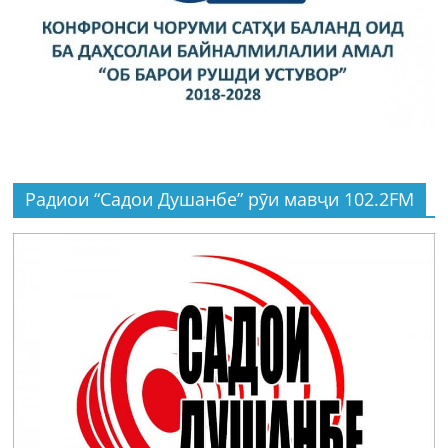
Радиои “Садои Душанбе” рӯи мавҷи 102.2FM