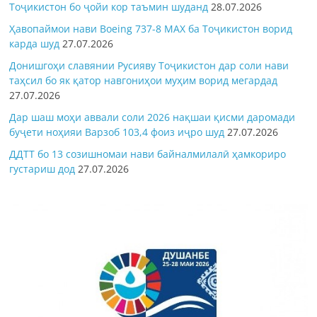
Тоҷикистон бо ҷойи кор таъмин шуданд
28.07.2026
Ҳавопаймои нави Boeing 737-8 MAX ба Тоҷикистон ворид
карда шуд
27.07.2026
Донишгоҳи славянии Русияву Тоҷикистон дар соли нави
таҳсил бо як қатор навгониҳои муҳим ворид мегардад
27.07.2026
Дар шаш моҳи аввали соли 2026 нақшаи қисми даромади
буҷети ноҳияи Варзоб 103,4 фоиз иҷро шуд
27.07.2026
ДДТТ бо 13 созишномаи нави байналмилалӣ ҳамкориро
густариш дод
27.07.2026