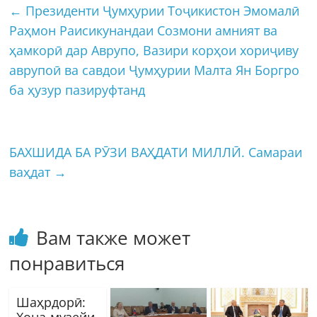
←
Президенти Ҷумҳурии Тоҷикистон Эмомалӣ
Раҳмон Раисикунандаи Созмони амният ва
ҳамкорӣ дар Аврупо, Вазири корҳои хориҷиву
аврупоӣ ва савдои Ҷумҳурии Малта Ян Боргро
ба ҳузур пазируфтанд
БАХШИДА БА РӮЗИ ВАҲДАТИ МИЛЛӢ. Самараи
ваҳдат
→
Вам также может
понравиться
Шаҳрдорӣ:
Хона-музейи