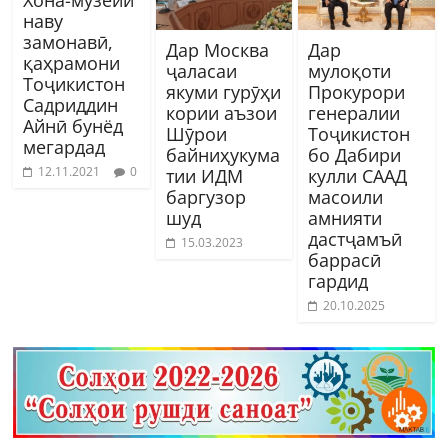
наву
замонавӣ,
Дар Москва
Дар
қаҳрамони
ҷаласаи
мулоқоти
Тоҷикистон
якуми гурӯҳи
Прокурори
Садриддин
кории аъзои
генералии
Айнӣ бунёд
Шӯрои
Тоҷикистон
мегардад
байниҳукума
бо Дабири
12.11.2021
0
тии ИДМ
кулли СААД
баргузор
масоили
шуд
амнияти
дастҷамъӣ
15.03.2023
баррасӣ
гардид
20.10.2025