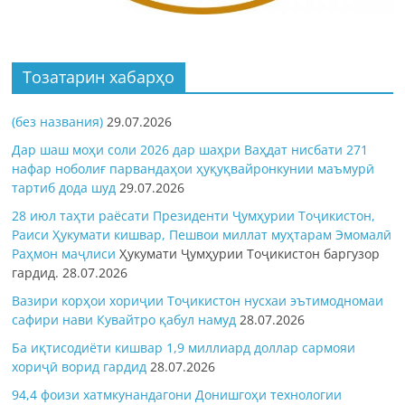
Тозатарин хабарҳо
(без названия)
29.07.2026
Дар шаш моҳи соли 2026 дар шаҳри Ваҳдат нисбати 271
нафар ноболиғ парвандаҳои ҳуқуқвайронкунии маъмурӣ
тартиб дода шуд
29.07.2026
28 июл таҳти раёсати Президенти Ҷумҳурии Тоҷикистон,
Раиси Ҳукумати кишвар, Пешвои миллат муҳтарам Эмомалӣ
Раҳмон
маҷлиси
Ҳукумати Ҷумҳурии Тоҷикистон баргузор
гардид.
28.07.2026
Вазири корҳои хориҷии Тоҷикистон нусхаи эътимодномаи
сафири нави Кувайтро қабул намуд
28.07.2026
Ба иқтисодиёти кишвар 1,9 миллиард доллар сармояи
хориҷӣ ворид гардид
28.07.2026
94,4 фоизи хатмкунандагони Донишгоҳи технологии