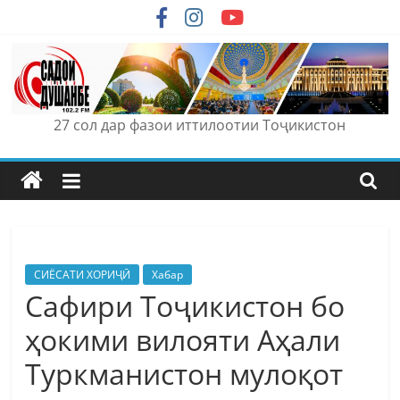
Skip
to
content
27 сол дар фазои иттилоотии Тоҷикистон
СИЁСАТИ ХОРИҶӢ
Хабар
Сафири Тоҷикистон бо
ҳокими вилояти Аҳали
Туркманистон мулоқот