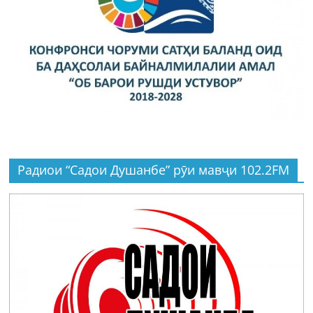
Радиои “Садои Душанбе” рӯи мавҷи 102.2FM