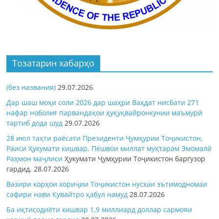
Тозатарин хабарҳо
(без названия)
29.07.2026
Дар шаш моҳи соли 2026 дар шаҳри Ваҳдат нисбати 271
нафар ноболиғ парвандаҳои ҳуқуқвайронкунии маъмурӣ
тартиб дода шуд
29.07.2026
28 июл таҳти раёсати Президенти Ҷумҳурии Тоҷикистон,
Раиси Ҳукумати кишвар, Пешвои миллат муҳтарам Эмомалӣ
Раҳмон
маҷлиси
Ҳукумати Ҷумҳурии Тоҷикистон баргузор
гардид.
28.07.2026
Вазири корҳои хориҷии Тоҷикистон нусхаи эътимодномаи
сафири нави Кувайтро қабул намуд
28.07.2026
Ба иқтисодиёти кишвар 1,9 миллиард доллар сармояи