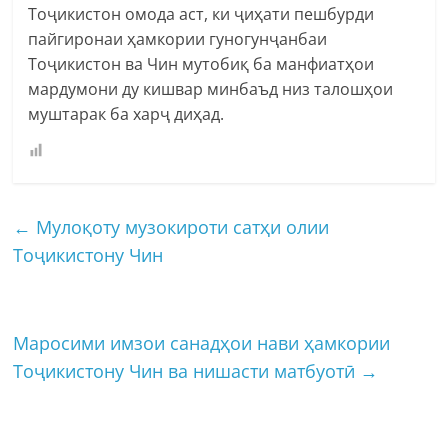
Тоҷикистон омода аст, ки ҷиҳати пешбурди
пайгиронаи ҳамкории гуногунҷанбаи
Тоҷикистон ва Чин мутобиқ ба манфиатҳои
мардумони ду кишвар минбаъд низ талошҳои
муштарак ба харҷ диҳад.
←
Мулоқоту музокироти сатҳи олии
Тоҷикистону Чин
Маросими имзои санадҳои нави ҳамкории
Тоҷикистону Чин ва нишасти матбуотӣ
→