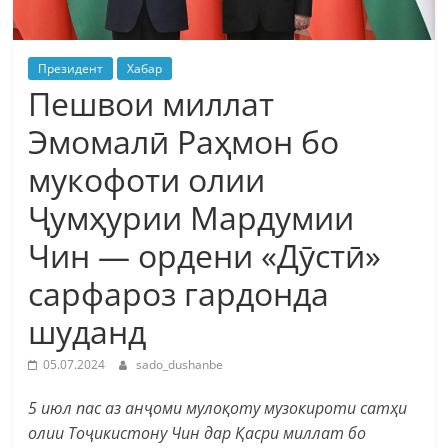
Президент
Хабар
Пешвои миллат
Эмомалӣ Раҳмон бо
мукофоти олии
Ҷумҳурии Мардумии
Чин — ордени «Дӯстӣ»
сарфароз гардонда
шуданд
05.07.2024
sado_dushanbe
5 июл пас аз анҷоми мулоқоту музокироти сатҳи
олии Тоҷикистону Чин дар Қасри миллат бо