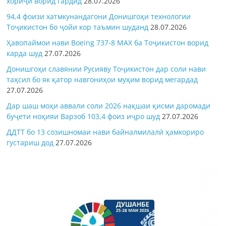
хориҷӣ ворид гардид
28.07.2026
94,4 фоизи хатмкунандагони Донишгоҳи технологии
Тоҷикистон бо ҷойи кор таъмин шуданд
28.07.2026
Ҳавопаймои нави Boeing 737-8 MAX ба Тоҷикистон ворид
карда шуд
27.07.2026
Донишгоҳи славянии Русияву Тоҷикистон дар соли нави
таҳсил бо як қатор навгониҳои муҳим ворид мегардад
27.07.2026
Дар шаш моҳи аввали соли 2026 нақшаи қисми даромади
буҷети ноҳияи Варзоб 103,4 фоиз иҷро шуд
27.07.2026
ДДТТ бо 13 созишномаи нави байналмилалӣ ҳамкориро
густариш дод
27.07.2026