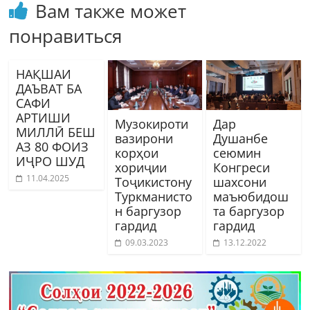
Вам также может
понравиться
НАҚШАИ
ДАЪВАТ БА
САФИ
АРТИШИ
Музокироти
Дар
МИЛЛӢ БЕШ
вазирони
Душанбе
АЗ 80 ФОИЗ
корҳои
сеюмин
ИҶРО ШУД
хориҷии
Конгреси
11.04.2025
Тоҷикистону
шахсони
Туркманисто
маъюбидош
н баргузор
та баргузор
гардид
гардид
09.03.2023
13.12.2022