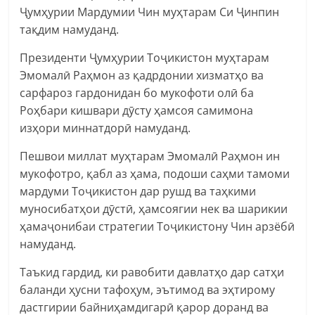
Ҷумҳурии Мардумии Чин муҳтарам Си Ҷинпин
тақдим намуданд.
Президенти Ҷумҳурии Тоҷикистон муҳтарам
Эмомалӣ Раҳмон аз қадрдонии хизматҳо ва
сарфароз гардонидан бо мукофоти олӣ ба
Роҳбари кишвари дӯсту ҳамсоя самимона
изҳори миннатдорӣ намуданд.
Пешвои миллат муҳтарам Эмомалӣ Раҳмон ин
мукофотро, қабл аз ҳама, подоши саҳми тамоми
мардуми Тоҷикистон дар рушд ва таҳкими
муносибатҳои дӯстӣ, ҳамсоягии нек ва шарикии
ҳамаҷонибаи стратегии Тоҷикистону Чин арзёбӣ
намуданд.
Таъкид гардид, ки равобити давлатҳо дар сатҳи
баланди ҳусни тафоҳум, эътимод ва эҳтирому
дастгирии байниҳамдигарӣ қарор доранд ва