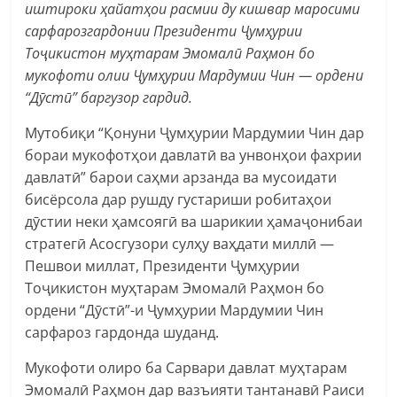
иштироки ҳайатҳои расмии ду кишвар маросими
сарфарозгардонии Президенти Ҷумҳурии
Тоҷикистон муҳтарам Эмомалӣ Раҳмон бо
мукофоти олии Ҷумҳурии Мардумии Чин — ордени
“Дӯстӣ” баргузор гардид.
Мутобиқи “Қонуни Ҷумҳурии Мардумии Чин дар
бораи мукофотҳои давлатӣ ва унвонҳои фахрии
давлатӣ” барои саҳми арзанда ва мусоидати
бисёрсола дар рушду густариши робитаҳои
дӯстии неки ҳамсоягӣ ва шарикии ҳамаҷонибаи
стратегӣ Асосгузори сулҳу ваҳдати миллӣ —
Пешвои миллат, Президенти Ҷумҳурии
Тоҷикистон муҳтарам Эмомалӣ Раҳмон бо
ордени “Дӯстӣ”-и Ҷумҳурии Мардумии Чин
сарфароз гардонда шуданд.
Мукофоти олиро ба Сарвари давлат муҳтарам
Эмомалӣ Раҳмон дар вазъияти тантанавӣ Раиси