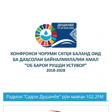
Радиои “Садои Душанбе” рӯи мавҷи 102.2FM