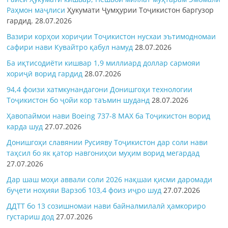
Раҳмон
маҷлиси
Ҳукумати Ҷумҳурии Тоҷикистон баргузор
гардид.
28.07.2026
Вазири корҳои хориҷии Тоҷикистон нусхаи эътимодномаи
сафири нави Кувайтро қабул намуд
28.07.2026
Ба иқтисодиёти кишвар 1,9 миллиард доллар сармояи
хориҷӣ ворид гардид
28.07.2026
94,4 фоизи хатмкунандагони Донишгоҳи технологии
Тоҷикистон бо ҷойи кор таъмин шуданд
28.07.2026
Ҳавопаймои нави Boeing 737-8 MAX ба Тоҷикистон ворид
карда шуд
27.07.2026
Донишгоҳи славянии Русияву Тоҷикистон дар соли нави
таҳсил бо як қатор навгониҳои муҳим ворид мегардад
27.07.2026
Дар шаш моҳи аввали соли 2026 нақшаи қисми даромади
буҷети ноҳияи Варзоб 103,4 фоиз иҷро шуд
27.07.2026
ДДТТ бо 13 созишномаи нави байналмилалӣ ҳамкориро
густариш дод
27.07.2026