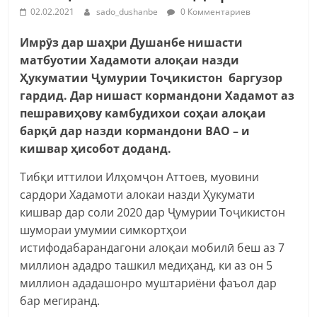
02.02.2021
sado_dushanbe
0 Комментариев
Имрӯз дар шаҳри Душанбе нишасти
матбуотии Хадамоти алоқаи назди
Ҳукуматии Ҷумурии Тоҷикистон баргузор
гардид.
Д
ар нишаст кормандони Хадамот
аз
пешравиҳову камбудихои
соҳаи
алоқаи
барқӣ дар назди кормандони ВАО
–
и
кишвар ҳисобот доданд.
Тибқи иттилои Илҳомҷон Аттоев, муовини
сардори Хадамоти алокаи назди Ҳукумати
кишвар дар соли 2020 дар Ҷумурии Тоҷикистон
шумораи умумии симкортҳои
истифодабарандагони алоқаи мобилӣ беш аз 7
миллион ададро ташкил медиҳанд, ки аз он 5
миллион ададашонро муштариёни фаъол дар
бар мегиранд.