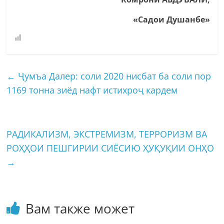
«Садои Душанбе»
←
Ҷумъа Далер: соли 2020 нисбат ба соли пор
1169 тонна зиёд нафт истихроҷ кардем
РАДИКАЛИЗМ, ЭКСТРЕМИЗМ, ТЕРРОРИЗМ ВА
РОҲҲОИ ПЕШГИРИИ СИЁСИЮ ҲУҚУҚИИ ОНҲО
→
Вам также может