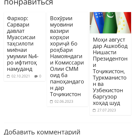
понравиться
Фархор:
Вохӯрии
Сарвари
муовини
давлат
вазири
Муассисаи
корҳои
Моҳи август
таҳсилоти
хориҷӣ бо
дар Ашкобод
миёнаи
роҳбари
Нишасти
умумии №4-
Намояндаги
Президентон
ро ифтитоҳ
и Комиссари
и
намуданд
Олии СММ
Тоҷикистон,
оид ба
02.10.2021
0
Туркманисто
паноҳандаго
н ва
н дар
Узбекистон
Тоҷикистон
баргузор
02.06.2023
хоҳад шуд
27.07.2023
Добавить комментарий