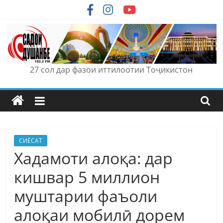
Skip
to
content
27 сол дар фазои иттилоотии Тоҷикистон
СИЁСАТ
Хадамоти алоқа: дар
кишвар 5 миллион
муштарии фаъоли
алоқаи мобилӣ дорем