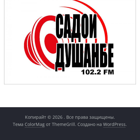
Копирайт © 2026
. Все права защищены.
Тема
ColorMag
от ThemeGrill. Создано на
WordPress
.