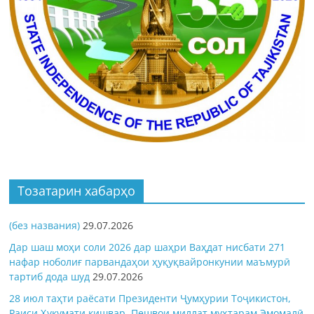
Тозатарин хабарҳо
(без названия)
29.07.2026
Дар шаш моҳи соли 2026 дар шаҳри Ваҳдат нисбати 271
нафар ноболиғ парвандаҳои ҳуқуқвайронкунии маъмурӣ
тартиб дода шуд
29.07.2026
28 июл таҳти раёсати Президенти Ҷумҳурии Тоҷикистон,
Раиси Ҳукумати кишвар, Пешвои миллат муҳтарам Эмомалӣ