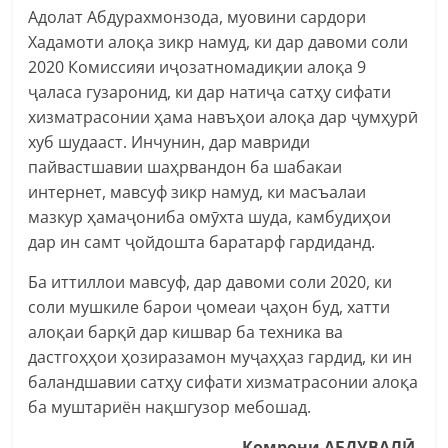
Адолат Абдурахмонзода, муовини сардори
Хадамоти алоқа зикр намуд, ки дар давоми соли
2020 Комиссияи иҷозатномадиқии алоқа 9
ҷаласа гузаронид, ки дар натиҷа сатҳу сифати
хизматрасонии ҳама навъҳои алоқа дар ҷумҳурӣ
хуб шудааст. Инчунин, дар мавриди
пайвастшавии шаҳрвандон ба шабакаи
интернет, мавсуф зикр намуд, ки масъалаи
мазкур ҳамаҷониба омӯхта шуда, камбудиҳои
дар ин самт ҷойдошта баратарф гардиданд.
Ба иттиллои мавсуф, дар давоми соли 2020, ки
соли мушкиле барои ҷомеаи ҷаҳон буд, хатти
алоқаи барқӣ дар кишвар ба техника ва
дастгоҳҳои ҳозиразамон муҷаҳҳаз гардид, ки ин
баландшавии сатҳу сифати хизматрасонии алоқа
ба муштариён нақшгузор мебошад.
Комрони АБДУВАЛ
Ӣ
,