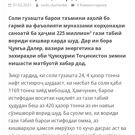
01.02.2021
sado_dushanbe
0 Комментариев
Соли гузашта барои таъмини аҳолӣ бо
гармӣ ва фаъолияти муназзами корҳонаҳои
саноатӣ ба ҳаҷми 225 миллион
гази табиӣ
3
вориди кишвар карда шуд. Дар ин бора
Ҷумъа Далер, вазири энергетика ва
захираҳои оби Ҷумҳурии Тоҷикистон зимни
нишасти матбуотӣ хабар дод.
Зикр гардид, ки соли гузашта 24, 4 ҳазор тонна
нафт истихроҷ шудааст, ки нисбат ба соли қабл
1169 тонна зиёд мебошад. Ҳамчунин, барои
истифодаи воситаи нақлиёт аз гази табиӣ
ҳудудан беш аз 420 ҳазор тонна аз ин навъи
сӯзишворӣ ворид шуд. Ба суоли мо, ки вориди
гази табиӣ барои истифодаи омма, аз
кишварҳои ҳамсоя имрӯзҳо то куҷо дасрас аст ва