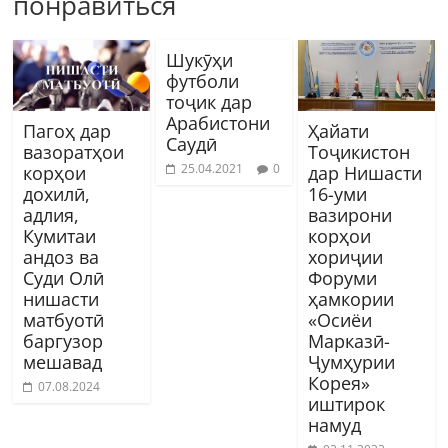
понравиться
Шукӯҳи
футболи
тоҷик дар
Арабистони
Пагоҳ дар
Ҳайати
Саудӣ
вазоратҳои
Тоҷикистон
25.04.2021
0
корҳои
дар Нишасти
дохилӣ,
16-уми
адлия,
вазирони
Кумитаи
корҳои
андоз ва
хориҷии
Суди Олӣ
Форуми
нишасти
ҳамкории
матбуотӣ
«Осиёи
баргузор
Марказӣ-
мешавад
Ҷумҳурии
Корея»
07.08.2024
иштирок
намуд