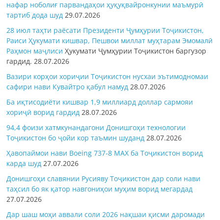
нафар ноболиғ парвандаҳои ҳуқуқвайронкунии маъмурӣ
тартиб дода шуд
29.07.2026
28 июл таҳти раёсати Президенти Ҷумҳурии Тоҷикистон,
Раиси Ҳукумати кишвар, Пешвои миллат муҳтарам Эмомалӣ
Раҳмон
маҷлиси
Ҳукумати Ҷумҳурии Тоҷикистон баргузор
гардид.
28.07.2026
Вазири корҳои хориҷии Тоҷикистон нусхаи эътимодномаи
сафири нави Кувайтро қабул намуд
28.07.2026
Ба иқтисодиёти кишвар 1,9 миллиард доллар сармояи
хориҷӣ ворид гардид
28.07.2026
94,4 фоизи хатмкунандагони Донишгоҳи технологии
Тоҷикистон бо ҷойи кор таъмин шуданд
28.07.2026
Ҳавопаймои нави Boeing 737-8 MAX ба Тоҷикистон ворид
карда шуд
27.07.2026
Донишгоҳи славянии Русияву Тоҷикистон дар соли нави
таҳсил бо як қатор навгониҳои муҳим ворид мегардад
27.07.2026
Дар шаш моҳи аввали соли 2026 нақшаи қисми даромади