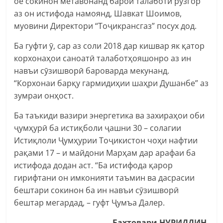
оё сокинон метавонанд барои талаботи рӯзгор
аз он истифода намоянд, Шавкат Шоимов,
муовини Директори “Тоҷикрансгаз” посух дод.
Ба гуфти ӯ, сар аз соли 2018 дар кишвар як қатор
корхонаҳои саноатӣ талаботҳояшонро аз ин
навъи сӯзишворӣ бароварда мекунанд.
“Корхонаи барқу гармидиҳии шаҳри Душанбе” аз
зумраи онҳост.
Ба таъкиди вазири энергетика ва захираҳои оби
ҷумҳурӣ ба истиқболи ҷашни 30 – солагии
Истиқлоли Ҷумҳурии Тоҷикистон чоҳи нафтии
рақами 17 – и майдони Марҳам дар арафаи ба
истифода додан аст. “Ба истифода қарор
гирифтани он имконияти таъмин ва дасрасии
бештари сокинон ба ин навъи сӯзишворӣ
бештар мегардад, – гуфт Ҷумъа Далер.
Бахтовари НУРИДДИН
,