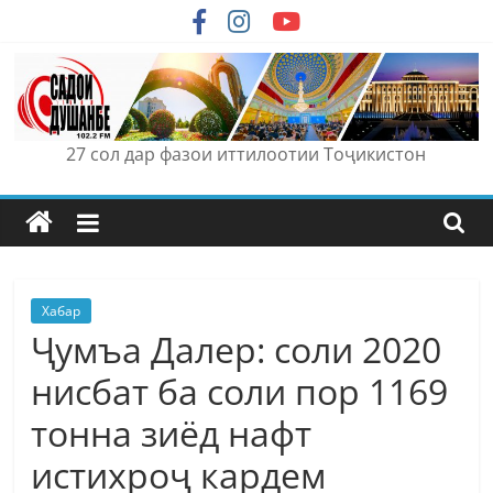
Skip
to
content
27 сол дар фазои иттилоотии Тоҷикистон
Хабар
Ҷумъа Далер: соли 2020
нисбат ба соли пор 1169
тонна зиёд нафт
истихроҷ кардем