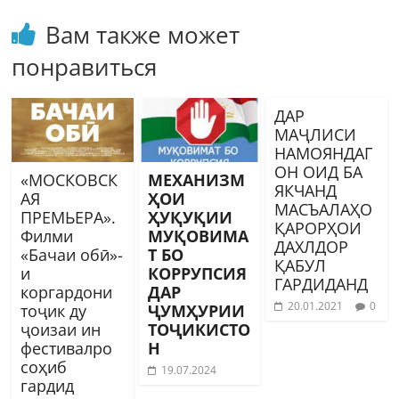
Вам также может
понравиться
ДАР
МАҶЛИСИ
НАМОЯНДАГ
ОН ОИД БА
«МОСКОВСК
МЕХАНИЗМ
ЯКЧАНД
АЯ
ҲОИ
МАСЪАЛАҲО
ПРЕМЬЕРА».
ҲУҚУҚИИ
ҚАРОРҲОИ
Филми
МУҚОВИМА
ДАХЛДОР
«Бачаи обӣ»-
Т БО
ҚАБУЛ
и
КОРРУПСИЯ
ГАРДИДАНД
коргардони
ДАР
20.01.2021
0
тоҷик ду
ҶУМҲУРИИ
ҷоизаи ин
ТОҶИКИСТО
фестивалро
Н
соҳиб
19.07.2024
гардид