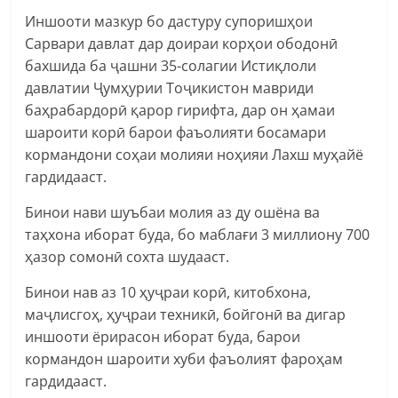
Иншооти мазкур бо дастуру супоришҳои
Сарвари давлат дар доираи корҳои ободонӣ
бахшида ба ҷашни 35-солагии Истиқлоли
давлатии Ҷумҳурии Тоҷикистон мавриди
баҳрабардорӣ қарор гирифта, дар он ҳамаи
шароити корӣ барои фаъолияти босамари
кормандони соҳаи молияи ноҳияи Лахш муҳайё
гардидааст.
Бинои нави шуъбаи молия аз ду ошёна ва
таҳхона иборат буда, бо маблағи 3 миллиону 700
ҳазор сомонӣ сохта шудааст.
Бинои нав аз 10 ҳуҷраи корӣ, китобхона,
маҷлисгоҳ, ҳуҷраи техникӣ, бойгонӣ ва дигар
иншооти ёрирасон иборат буда, барои
кормандон шароити хуби фаъолият фароҳам
гардидааст.