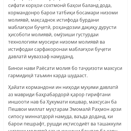
сифати корҳои сохтмонӣ баҳои баланд дода,
кормандонро барои татбиқи босамари низоми
молиявӣ, мақсаднок истифода бурдани
маблағҳои буҷетӣ, роҳандозии дақиқу дурусти
ҳисоботи молиявӣ, омӯзиши густурдаи
технологияи муосири низоми молиявӣ ва
истифодаи сарфакоронаи маблағҳои буҷети
давлатӣ муваззаф намуданд.
Бинои нави Раёсати молия бо таҷҳизоти махсуси
гармидиҳӣ таъмин карда шудааст.
Ҳайати кормандони ин ниҳоди муҳими давлатӣ
аз мавриди баҳрабардорӣ қарор гирифтани
иншооти нав ба Ҳукумати кишвар, махсусан ба
Пешвои миллат муҳтарам Эмомалӣ Раҳмон арзи
сипосу миннатдорӣ намуда, ваъда доданд, ки
барои пешрафт, рушди иқтисодиёт ва ташаккули
низоми молиявӣ саъю кушиши бештар ба харҷ