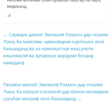
медиҳанд.
←
Сарвари давлат Эмомалӣ Раҳмон дар ноҳияи
Лахш ба мавсими ҷамъоварии картошка оғоз
бахшиданд ва аз намоишгоҳи маҳсулоти
кишоварзӣ ва ҳунарҳои мардумӣ боздид
намуданд
Пешвои миллат Эмомалӣ Раҳмон дар ноҳияи
Лахш ба корҳои сохтмонӣ дар бинои маъмурии
шуъбаи маориф оғоз бахшиданд
→