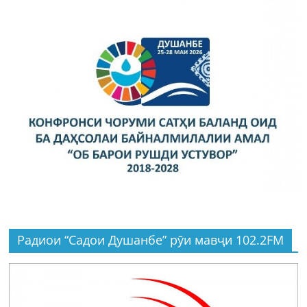
Радиои “Садои Душанбе” рӯи мавҷи 102.2FM