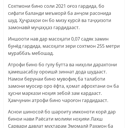
Сохтмони бино соли 2021 оғоз гардида, бо
сифати баланди меъморӣ ба анҷом расонида
шуд. Ҳуҷраҳои он бо мизу курсӣ ва таҷҳизоти
замонавӣ муҷаҳҳаз гардидааст.
Иншооти нав дар масоҳати 0,07 садяк замин
бунёд гардида, масоҳати зери сохтмон 255 метри
мураббаъ мебошад.
Атрофи бино бо гулу бутта ва ниҳоли дарахтони
ҳамешасабзу ороишӣ зиннат дода шудааст.
Намои берунаи бино мувофиқ ба талаботи
замони муосир оро ёфта, қомат афрохтани он ба
ҳусни маркази ноҳия зебоӣ зам кардааст.
Ҳамчунин атрофи бино чароғон гардидааст.
Аснои шиносоӣ бо шароиту имконоти корӣ дар
бинои нави Раёсати молияи ноҳияи Лахш
Сарвари давлат муҳтарам Эмомалӣ Раҳмон ба