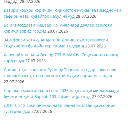
гардид.
28.07.2026
Вазири корҳои хориҷии Тоҷикистон нусхаи эътимодномаи
сафири нави Кувайтро қабул намуд
28.07.2026
Ба иқтисодиёти кишвар 1,9 миллиард доллар сармояи
хориҷӣ ворид гардид
28.07.2026
94,4 фоизи хатмкунандагони Донишгоҳи технологии
Тоҷикистон бо ҷойи кор таъмин шуданд
28.07.2026
Ҳавопаймои нави Boeing 737-8 MAX ба Тоҷикистон ворид
карда шуд
27.07.2026
Донишгоҳи славянии Русияву Тоҷикистон дар соли нави
таҳсил бо як қатор навгониҳои муҳим ворид мегардад
27.07.2026
Дар шаш моҳи аввали соли 2026 нақшаи қисми даромади
буҷети ноҳияи Варзоб 103,4 фоиз иҷро шуд
27.07.2026
ДДТТ бо 13 созишномаи нави байналмилалӣ ҳамкориро
густариш дод
27.07.2026