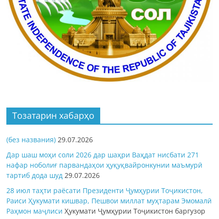
Тозатарин хабарҳо
(без названия)
29.07.2026
Дар шаш моҳи соли 2026 дар шаҳри Ваҳдат нисбати 271
нафар ноболиғ парвандаҳои ҳуқуқвайронкунии маъмурӣ
тартиб дода шуд
29.07.2026
28 июл таҳти раёсати Президенти Ҷумҳурии Тоҷикистон,
Раиси Ҳукумати кишвар, Пешвои миллат муҳтарам Эмомалӣ
Раҳмон
маҷлиси
Ҳукумати Ҷумҳурии Тоҷикистон баргузор