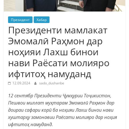
Президент
Хабар
Президенти мамлакат
Эмомалӣ Раҳмон дар
ноҳияи Лахш бинои
нави Раёсати молияро
ифтитоҳ намуданд
12.09.2024
sado_dushanbe
12 сентябр Президенти Ҷумҳурии Тоҷикистон,
Пешвои миллат муҳтарам Эмомалӣ Раҳмон дар
доираи сафари корӣ ба ноҳияи Лахш бинои нави
хуштарҳу замонавии Раёсати молияро дар ноҳия
ифтитоҳ намуданд.