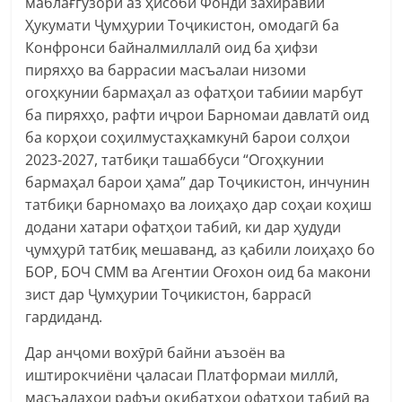
маблағгузорӣ аз ҳисоби Фонди захиравии
Ҳукумати Ҷумҳурии Тоҷикистон, омодагӣ ба
Конфронси байналмиллалӣ оид ба ҳифзи
пиряхҳо ва баррасии масъалаи низоми
огоҳкунии бармаҳал аз офатҳои табиии марбут
ба пиряхҳо, рафти иҷрои Барномаи давлатӣ оид
ба корҳои соҳилмустаҳкамкунӣ барои солҳои
2023-2027, татбиқи ташаббуси “Огоҳкунии
бармаҳал барои ҳама” дар Тоҷикистон, инчунин
татбиқи барномаҳо ва лоиҳаҳо дар соҳаи коҳиш
додани хатари офатҳои табиӣ, ки дар ҳудуди
ҷумҳурӣ татбиқ мешаванд, аз қабили лоиҳаҳо бо
БОР, БОЧ СММ ва Агентии Оғохон оид ба макони
зист дар Ҷумҳурии Тоҷикистон, баррасӣ
гардиданд.
Дар анҷоми вохӯрӣ байни аъзоён ва
иштирокчиёни ҷаласаи Платформаи миллӣ,
масъалаҳои рафъи оқибатҳои офатҳои табиӣ ва