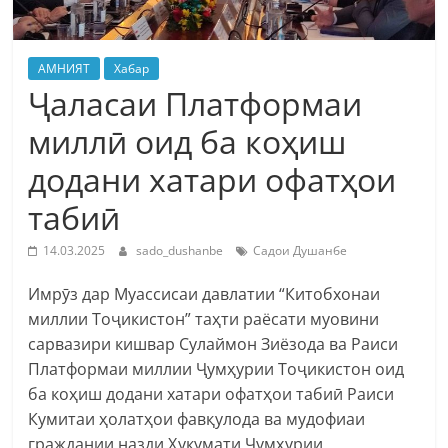
АМНИЯТ
Хабар
Ҷаласаи Платформаи
миллӣ оид ба коҳиш
додани хатари офатҳои
табиӣ
14.03.2025
sado_dushanbe
Садои Душанбе
Имрӯз дар Муассисаи давлатии “Китобхонаи
миллии Тоҷикистон” таҳти раёсати муовини
сарвазири кишвар Сулаймон Зиëзода ва Раиси
Платформаи миллии Ҷумҳурии Тоҷикистон оид
ба коҳиш додани хатари офатҳои табиӣ Раиси
Кумитаи ҳолатҳои фавқулода ва мудофиаи
граждании назди Ҳукумати Ҷумҳурии