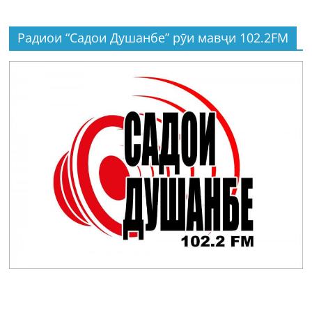
Радиои “Садои Душанбе” рӯи мавҷи 102.2FM