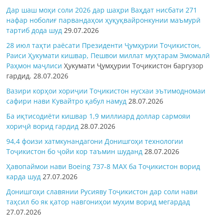
Дар шаш моҳи соли 2026 дар шаҳри Ваҳдат нисбати 271
нафар ноболиғ парвандаҳои ҳуқуқвайронкунии маъмурӣ
тартиб дода шуд
29.07.2026
28 июл таҳти раёсати Президенти Ҷумҳурии Тоҷикистон,
Раиси Ҳукумати кишвар, Пешвои миллат муҳтарам Эмомалӣ
Раҳмон
маҷлиси
Ҳукумати Ҷумҳурии Тоҷикистон баргузор
гардид.
28.07.2026
Вазири корҳои хориҷии Тоҷикистон нусхаи эътимодномаи
сафири нави Кувайтро қабул намуд
28.07.2026
Ба иқтисодиёти кишвар 1,9 миллиард доллар сармояи
хориҷӣ ворид гардид
28.07.2026
94,4 фоизи хатмкунандагони Донишгоҳи технологии
Тоҷикистон бо ҷойи кор таъмин шуданд
28.07.2026
Ҳавопаймои нави Boeing 737-8 MAX ба Тоҷикистон ворид
карда шуд
27.07.2026
Донишгоҳи славянии Русияву Тоҷикистон дар соли нави
таҳсил бо як қатор навгониҳои муҳим ворид мегардад
27.07.2026