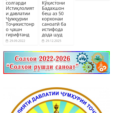
солгарди
Кӯҳистони
Истиқлолият
Бадахшон
и давлатии
беш аз 50
Ҷумҳурии
корхонаи
Тоҷикистонр
саноатӣ ба
о ҷашн
истифода
гирифтанд
дода шуд
29.09.2022
29.12.2025