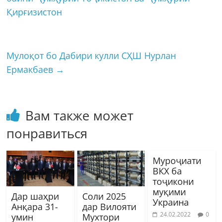
Қирғизистон
Мулоқот бо Дабири кулли СҲШ Нурлан
Ермакбаев
→
Вам также может
понравиться
Муроҷиати
ВКХ ба
тоҷикони
муқими
Дар шаҳри
Соли 2025
Украина
Анқара 31-
дар Вилояти
24.02.2022
0
умин
Мухтори