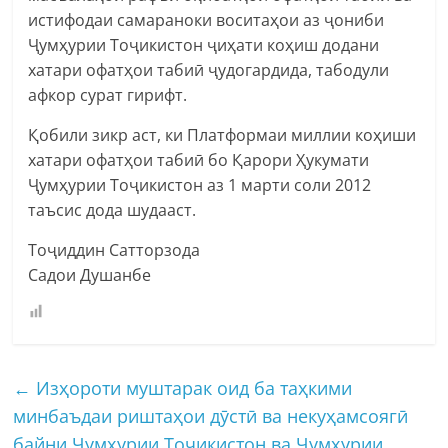
истифодаи самараноки воситаҳои аз ҷониби
Ҷумҳурии Тоҷикистон ҷиҳати коҳиш додани
хатари офатҳои табиӣ ҷудогардида, табодули
афкор сурат гирифт.
Қобили зикр аст, ки Платформаи миллии коҳиши
хатари офатҳои табиӣ бо Қарори Ҳукумати
Ҷумҳурии Тоҷикистон аз 1 марти соли 2012
таъсис дода шудааст.
Тоҷиддин Сатторзода
Садои Душанбе
←
Изҳороти муштарак оид ба таҳкими
минбаъдаи риштаҳои дӯстӣ ва некуҳамсоягӣ
байни Ҷумҳурии Тоҷикистон ва Ҷумҳурии