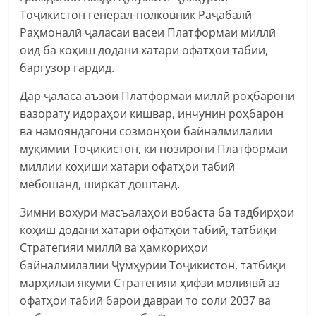
Тоҷикистон генерал-полковник Раҷабалӣ
Раҳмоналӣ ҷаласаи васеи Платформаи миллӣ
оид ба коҳиш додани хатари офатҳои табиӣ,
баргузор гардид.
Дар ҷаласа аъзои Платформаи миллӣ роҳбарони
вазорату идораҳои кишвар, инчунин роҳбарон
ва намояндагони созмонҳои байналмилалии
муқимии Тоҷикистон, ки нозирони Платформаи
миллии коҳиши хатари офатҳои табиӣ
мебошанд, ширкат доштанд.
Зимни вохӯрӣ масъалаҳои вобаста ба тадбирҳои
коҳиш додани хатари офатҳои табиӣ, татбиқи
Стратегияи миллӣ ва ҳамкориҳои
байналмилалии Ҷумҳурии Тоҷикистон, татбиқи
марҳилаи якуми Стратегияи ҳифзи молиявӣ аз
офатҳои табиӣ барои давраи то соли 2037 ва