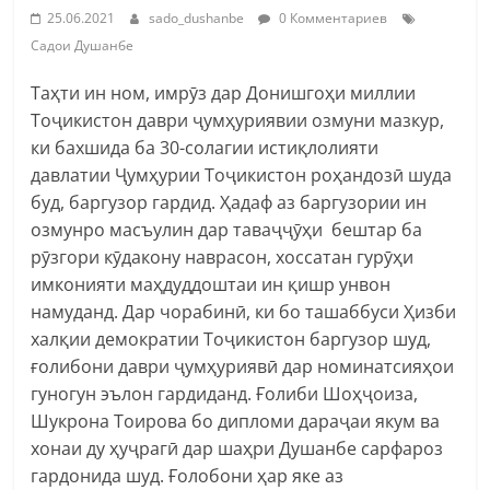
25.06.2021
sado_dushanbe
0 Комментариев
Садои Душанбе
Таҳти ин ном, имрӯз дар Донишгоҳи миллии
Тоҷикистон даври ҷумҳуриявии озмуни мазкур,
ки бахшида ба 30-солагии истиқлолияти
давлатии Ҷумҳурии Тоҷикистон роҳандозӣ шуда
буд, баргузор гардид. Ҳадаф аз баргузории ин
озмунро масъулин дар таваҷҷӯҳи бештар ба
рӯзгори кӯдакону наврасон, хоссатан гурӯҳи
имконияти маҳдуддоштаи ин қишр унвон
намуданд. Дар чорабинӣ, ки бо ташаббуси Ҳизби
халқии демократии Тоҷикистон баргузор шуд,
ғолибони даври ҷумҳуриявӣ дар номинатсияҳои
гуногун эълон гардиданд. Ғолиби Шоҳҷоиза,
Шукрона Тоирова бо дипломи дараҷаи якум ва
хонаи ду ҳуҷрагӣ дар шаҳри Душанбе сарфароз
гардонида шуд. Ғолобони ҳар яке аз