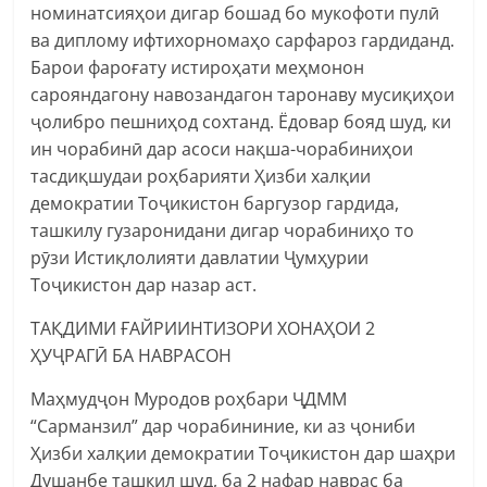
номинатсияҳои дигар бошад бо мукофоти пулӣ
ва диплому ифтихорномаҳо сарфароз гардиданд.
Барои фароғату истироҳати меҳмонон
сарояндагону навозандагон таронаву мусиқиҳои
ҷолибро пешниҳод сохтанд. Ёдовар бояд шуд, ки
ин чорабинӣ дар асоси нақша-чорабиниҳои
тасдиқшудаи роҳбарияти Ҳизби халқии
демократии Тоҷикистон баргузор гардида,
ташкилу гузаронидани дигар чорабиниҳо то
рӯзи Истиқлолияти давлатии Ҷумҳурии
Тоҷикистон дар назар аст.
ТАҚДИМИ ҒАЙРИИНТИЗОРИ ХОНАҲОИ 2
ҲУҶРАГӢ БА НАВРАСОН
Маҳмудҷон Муродов роҳбари ҶДММ
“Сарманзил” дар чорабининие, ки аз ҷониби
Ҳизби халқии демократии Тоҷикистон дар шаҳри
Душанбе ташкил шуд, ба 2 нафар наврас ба