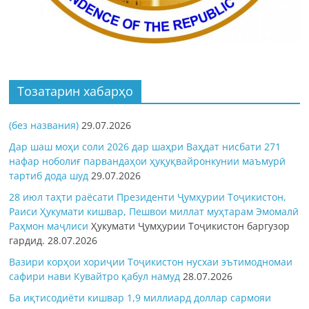
Тозатарин хабарҳо
(без названия)
29.07.2026
Дар шаш моҳи соли 2026 дар шаҳри Ваҳдат нисбати 271
нафар ноболиғ парвандаҳои ҳуқуқвайронкунии маъмурӣ
тартиб дода шуд
29.07.2026
28 июл таҳти раёсати Президенти Ҷумҳурии Тоҷикистон,
Раиси Ҳукумати кишвар, Пешвои миллат муҳтарам Эмомалӣ
Раҳмон
маҷлиси
Ҳукумати Ҷумҳурии Тоҷикистон баргузор
гардид.
28.07.2026
Вазири корҳои хориҷии Тоҷикистон нусхаи эътимодномаи
сафири нави Кувайтро қабул намуд
28.07.2026
Ба иқтисодиёти кишвар 1,9 миллиард доллар сармояи