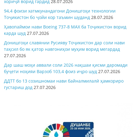
хориҷӣ ворид гардид
28.07.2026
94,4 фоизи хатмкунандагони Донишгоҳи технологии
Тоҷикистон бо ҷойи кор таъмин шуданд
28.07.2026
Ҳавопаймои нави Boeing 737-8 MAX ба Тоҷикистон ворид
карда шуд
27.07.2026
Донишгоҳи славянии Русияву Тоҷикистон дар соли нави
таҳсил бо як қатор навгониҳои муҳим ворид мегардад
27.07.2026
Дар шаш моҳи аввали соли 2026 нақшаи қисми даромади
буҷети ноҳияи Варзоб 103,4 фоиз иҷро шуд
27.07.2026
ДДТТ бо 13 созишномаи нави байналмилалӣ ҳамкориро
густариш дод
27.07.2026