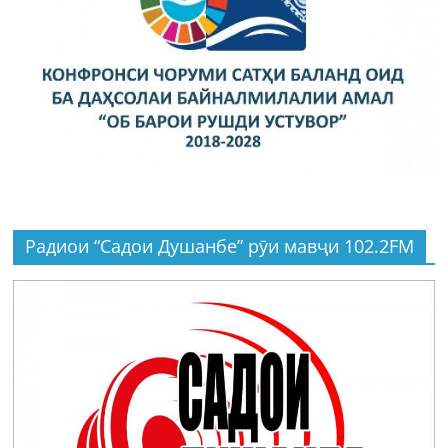
Радиои “Садои Душанбе” рӯи мавҷи 102.2FM