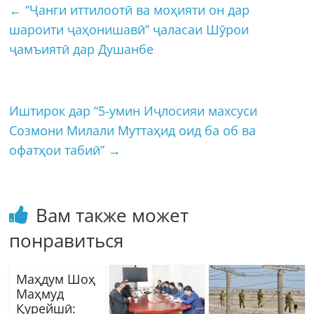
←
“Ҷанги иттилоотӣ ва моҳияти он дар
шароити ҷаҳонишавӣ” ҷаласаи Шӯрои
ҷамъиятӣ дар Душанбе
Иштирок дар “5-умин Иҷлосияи махсуси
Созмони Милали Муттаҳид оид ба об ва
офатҳои табиӣ”
→
Вам также может
понравиться
Маҳдум Шоҳ
Маҳмуд
Қурейшӣ: