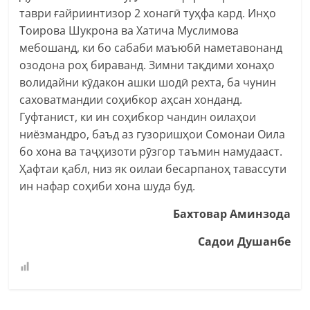
таври ғайриинтизор 2 хонагӣ туҳфа кард. Инҳо
Тоирова Шукрона ва Хатича Муслимова
мебошанд, ки бо сабаби маъюбӣ наметавонанд
озодона роҳ бираванд. Зимни тақдими хонаҳо
волидайни кӯдакон ашки шодӣ рехта, ба чунин
саховатмандии соҳибкор аҳсан хонданд.
Гуфтанист, ки ин соҳибкор чандин оилаҳои
ниёзмандро, баъд аз гузоришҳои Сомонаи Оила
бо хона ва таҷҳизоти рӯзгор таъмин намудааст.
Ҳафтаи қабл, низ як оилаи бесарпаноҳ тавассути
ин нафар соҳиби хона шуда буд.
Бахтовар Аминзода
Садои Душанбе