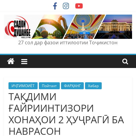
Skip
to
content
27 сол дар фазои иттилоотии Тоҷикистон
ИҶТИМОИЁТ
Пойтахт
ФАРҲАНГ
Хабар
ТАҚДИМИ
ҒАЙРИИНТИЗОРИ
ХОНАҲОИ 2 ҲУҶРАГӢ БА
НАВРАСОН