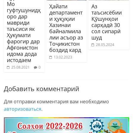
Мо
Ҳайати
Аз
гуфтушунидҳ
департамент
таъсисёбии
оро дар
и ҳуқуқии
Қӯшунҳои
мавриди
Хазинаи
сарҳадӣ 30
таъсиси як
байналмила
сол сипарӣ
Ҳукумати
лии асъор аз
шуд
фарогир дар
Тоҷикистон
28.05.2024
Афғонистон
боздид кард
идома дода
13.02.2023
истодаем
25.08.2021
0
Добавить комментарий
Для отправки комментария вам необходимо
авторизоваться
.