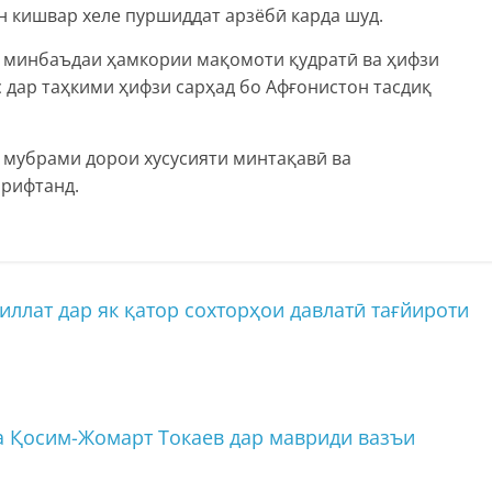
ин кишвар хеле пуршиддат арзёбӣ карда шуд.
 минбаъдаи ҳамкории мақомоти қудратӣ ва ҳифзи
с дар таҳкими ҳифзи сарҳад бо Афғонистон тасдиқ
 мубрами дорои хусусияти минтақавӣ ва
ирифтанд.
ат дар як қатор сохторҳои давлатӣ тағйироти
а Қосим-Жомарт Токаев дар мавриди вазъи