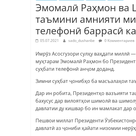
Эмомалӣ Раҳмон ва 
таъмини амнияти ми
телефонӣ баррасӣ к
05.07.2021
sado_dushanbe
0 Комментариев
Имрӯз Асосгузори сулҳу ваҳдати миллӣ 
муҳтарам Эмомалӣ Раҳмон бо Президент
суҳбати телефонӣ анҷом доданд.
Зимни суҳбат ҷонибҳо ба масъалаҳои та
Дар ин робита, Президентҳо вазъияти та
бахусус дар вилоятҳои шимолӣ ва шимол
давлатии ду кишвар бо ин мамлакат дар 
Пешвои миллат Президенти Ӯзбекистонро
давлатӣ аз ҷониби ҳайати низомии нерӯ