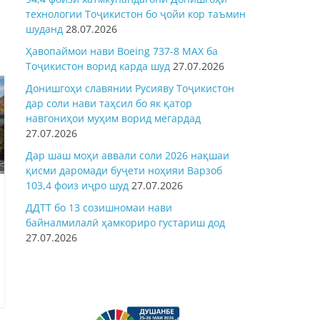
технологии Тоҷикистон бо ҷойи кор таъмин
шуданд
28.07.2026
Ҳавопаймои нави Boeing 737-8 MAX ба
Тоҷикистон ворид карда шуд
27.07.2026
Донишгоҳи славянии Русияву Тоҷикистон
дар соли нави таҳсил бо як қатор
навгониҳои муҳим ворид мегардад
27.07.2026
Дар шаш моҳи аввали соли 2026 нақшаи
қисми даромади буҷети ноҳияи Варзоб
103,4 фоиз иҷро шуд
27.07.2026
ДДТТ бо 13 созишномаи нави
байналмилалӣ ҳамкориро густариш дод
27.07.2026