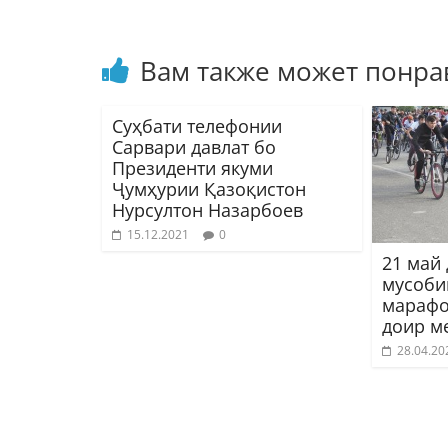
Вам также может понра
Суҳбати телефонии
Сарвари давлат бо
Президенти якуми
Ҷумҳурии Қазоқистон
Нурсултон Назарбоев
15.12.2021
0
21 май
мусоби
марафо
доир м
28.04.20