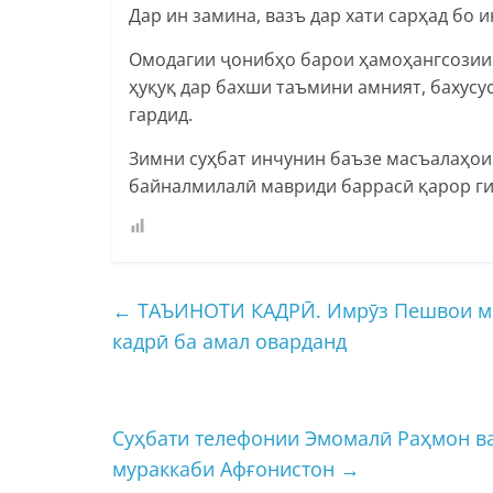
Дар ин замина, вазъ дар хати сарҳад бо 
Омодагии ҷонибҳо барои ҳамоҳангсозии
ҳуқуқ дар бахши таъмини амният, бахусу
гардид.
Зимни суҳбат инчунин баъзе масъалаҳои
байналмилалӣ мавриди баррасӣ қарор г
←
ТАЪИНОТИ КАДРӢ. Имрӯз Пешвои милл
кадрӣ ба амал оварданд
Суҳбати телефонии Эмомалӣ Раҳмон в
мураккаби Афғонистон
→