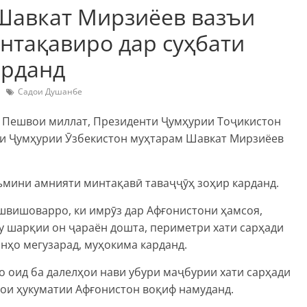
Шавкат Мирзиёев вазъи
нтақавиро дар суҳбати
арданд
Садои Душанбе
— Пешвои миллат, Президенти Ҷумҳурии Тоҷикистон
и Ҷумҳурии Ӯзбекистон муҳтарам Шавкат Мирзиёев
ъмини амнияти минтақавӣ таваҷҷӯҳ зоҳир карданд.
швишоварро, ки имрӯз дар Афғонистони ҳамсоя,
у шарқии он ҷараён дошта, периметри хати сарҳади
онҳо мегузарад, муҳокима карданд.
 оид ба далелҳои нави убури маҷбурии хати сарҳади
ҳои ҳукуматии Афғонистон воқиф намуданд.