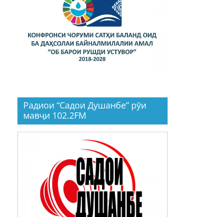
Радиои “Садои Душанбе” рӯи
мавҷи 102.2FM