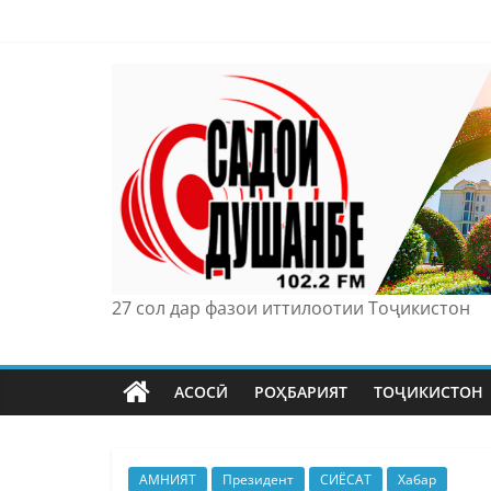
Skip
to
content
27 сол дар фазои иттилоотии Тоҷикистон
АСОСӢ
РОҲБАРИЯТ
ТОҶИКИСТОН
АМНИЯТ
Президент
СИЁСАТ
Хабар