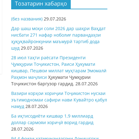
Тозатарин хабарҳо
(без названия)
29.07.2026
Дар шаш моҳи соли 2026 дар шаҳри Ваҳдат
нисбати 271 нафар ноболиғ парвандаҳои
ҳуқуқвайронкунии маъмурӣ тартиб дода
шуд
29.07.2026
28 июл таҳти раёсати Президенти
Ҷумҳурии Тоҷикистон, Раиси Ҳукумати
кишвар, Пешвои миллат муҳтарам Эмомалӣ
Раҳмон
маҷлиси
Ҳукумати Ҷумҳурии
Тоҷикистон баргузор гардид.
28.07.2026
Вазири корҳои хориҷии Тоҷикистон нусхаи
эътимодномаи сафири нави Кувайтро қабул
намуд
28.07.2026
Ба иқтисодиёти кишвар 1,9 миллиард
доллар сармояи хориҷӣ ворид гардид
28.07.2026
94,4 фоизи хатмкунандагони Донишгоҳи