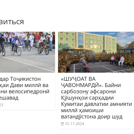
виться
 дар Тоҷикистон
«ШУҶОАТ ВА
қаи Дави миллӣ ва
ҶАВОНМАРДӢ». Байни
ни велосипедронӣ
сарбозону афсарони
ешавад
Қӯшунҳои сарҳадии
Кумитаи давлатии амнияти
23
миллӣ ҳамоиши
ватандӯстона доир шуд
01.11.2024