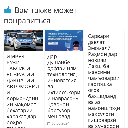
Вам также может
понравиться
Сарвари
давлат
Эмомалӣ
Раҳмон дар
ИМРӮЗ —
Дар
ноҳияи
РӮЗИ
Душанбе
Лахш ба
ТАЪСИСИ
Ҳафтаи илм,
мавсими
БОЗРАСИИ
технология,
ҷамъоварии
ДАВЛАТИИ
инноватсия
картошка
АВТОМОБИЛ
ва
оғоз
Ӣ.
ихтироъкори
бахшиданд
Кормандони
и наврасону
ва аз
ин мақомот
ҷавонон
намоишгоҳи
бехатарии
баргузор
маҳсулоти
ҳаракат дар
мешавад
кишоварзӣ
роҳро
07.05.2024
ва ҳунарҳои