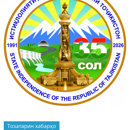
Тозатарин хабарҳо