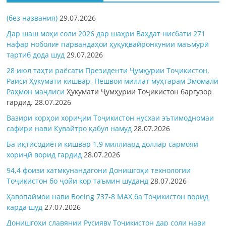
(без названия)
29.07.2026
Дар шаш моҳи соли 2026 дар шаҳри Ваҳдат нисбати 271
нафар ноболиғ парвандаҳои ҳуқуқвайронкунии маъмурӣ
тартиб дода шуд
29.07.2026
28 июл таҳти раёсати Президенти Ҷумҳурии Тоҷикистон,
Раиси Ҳукумати кишвар, Пешвои миллат муҳтарам Эмомалӣ
Раҳмон
маҷлиси
Ҳукумати Ҷумҳурии Тоҷикистон баргузор
гардид.
28.07.2026
Вазири корҳои хориҷии Тоҷикистон нусхаи эътимодномаи
сафири нави Кувайтро қабул намуд
28.07.2026
Ба иқтисодиёти кишвар 1,9 миллиард доллар сармояи
хориҷӣ ворид гардид
28.07.2026
94,4 фоизи хатмкунандагони Донишгоҳи технологии
Тоҷикистон бо ҷойи кор таъмин шуданд
28.07.2026
Ҳавопаймои нави Boeing 737-8 MAX ба Тоҷикистон ворид
карда шуд
27.07.2026
Донишгоҳи славянии Русияву Тоҷикистон дар соли нави