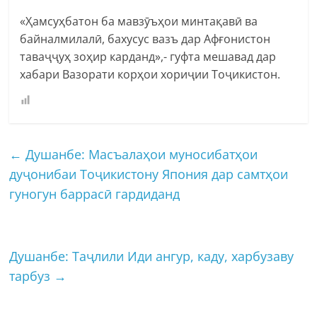
«Ҳамсуҳбатон ба мавзӯъҳои минтақавӣ ва
байналмилалӣ, бахусус вазъ дар Афғонистон
таваҷҷуҳ зоҳир карданд»,- гуфта мешавад дар
хабари Вазорати корҳои хориҷии Тоҷикистон.
←
Душанбе: Масъалаҳои муносибатҳои
дуҷонибаи Тоҷикистону Япония дар самтҳои
гуногун баррасӣ гардиданд
Душанбе: Таҷлили Иди ангур, каду, харбузаву
тарбуз
→