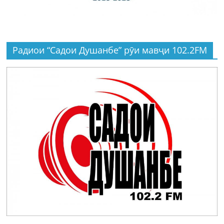
Радиои “Садои Душанбе” рӯи мавҷи 102.2FM