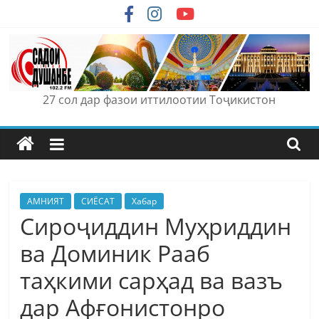
Skip
to
content
27 сол дар фазои иттилоотии Тоҷикистон
АМНИЯТ
СИЁСАТ
Хабар
Сироҷиддин Муҳриддин
ва Доминик Рааб
таҳкими cарҳад ва вазъ
дар Афғонистонро