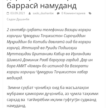
баррасӣ намуданд
03.09.2021
sado_dushanbe
0 Комментариев
Садои Душанбе
2 сентябр суҳбати телефонии Вазири корҳои
хориҷии Ҷумҳурии Тоҷикистон Сироҷиддин
Муҳриддин бо Котиби давлатӣ оид ба корҳои
хориҷӣ, Иттиҳод ва Рушди Подшоҳии
Муттаҳидаи Британияи Кабир ва Ирландияи
Шимолӣ Доминик Рааб баргузор гардид. Дар ин
бора АМИТ «Ховар» бо истинод ба Вазорати
корҳои хориҷии Ҷумҳурии Тоҷикистон хабар
медиҳад.
Зимни суҳбат ҷонибҳо оид ба масъалаҳои
мубрами ҳамкории дуҷониба, аз ҷумла таҳкими
cарҳад ва тағйирёбии иқлим гуфтугӯи судманд
намуданд.