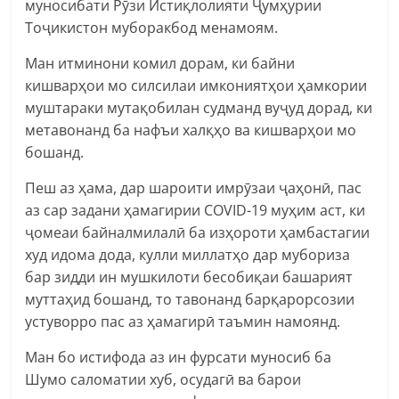
муносибати Рӯзи Истиқлолияти Ҷумҳурии
Тоҷикистон муборакбод менамоям.
Ман итминони комил дорам, ки байни
кишварҳои мо силсилаи имкониятҳои ҳамкории
муштараки мутақобилан судманд вуҷуд дорад, ки
метавонанд ба нафъи халқҳо ва кишварҳои мо
бошанд.
Пеш аз ҳама, дар шароити имрӯзаи ҷаҳонӣ, пас
аз сар задани ҳамагирии COVID-19 муҳим аст, ки
ҷомеаи байналмилалӣ ба изҳороти ҳамбастагии
худ идома дода, кулли миллатҳо дар мубориза
бар зидди ин мушкилоти бесобиқаи башарият
муттаҳид бошанд, то тавонанд барқарорсозии
устуворро пас аз ҳамагирӣ таъмин намоянд.
Ман бо истифода аз ин фурсати муносиб ба
Шумо саломатии хуб, осудагӣ ва барои