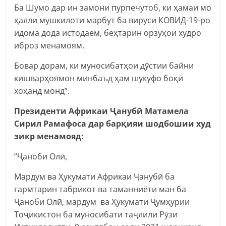
Ба Шумо дар ин замони пурпечутоб, ки ҳамаи мо
ҳалли мушкилоти марбут ба вируси КОВИД-19-ро
идома дода истодаем, беҳтарин орзуҳои худро
иброз менамоям.
Бовар дорам, ки муносибатҳои дӯстии байни
кишварҳоямон минбаъд ҳам шукуфо боқӣ
хоҳанд монд”.
Президенти Африкаи Ҷанубӣ Матамела
Сирил Рамафоса дар барқияи шодбошии худ
зикр менамояд:
“Ҷаноби Олӣ,
Мардум ва Ҳукумати Африкаи Ҷанубӣ ба
гармтарин табрикот ва таманниёти ман ба
Ҷаноби Олӣ, мардум ва Ҳукумати Ҷумҳурии
Тоҷикистон ба муносибати таҷлили Рӯзи