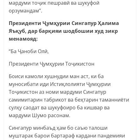
мардуми тоҷик пешравӣ ва шукуфоӣ
орзумандам”.
Президенти Ҷумҳурии Сингапур Ҳалима
Яъқуб, дар барқияи шодбошии худ зикр
менамояд:
“Ба Ҷаноби Олӣ,
Президенти Ҷумҳурии Тоҷикистон
Боиси камоли хушнудии ман аст, ки ба
муносибати иди Истиқлолияти Ҷумҳурии
Тоҷикистон аз номи мардуми Сингапур
самимитарин табрикот ва беҳтарин таманниёти
сулҳу саодат ва шукуфоиро ба кишвар ва
мардуми Шумо расонам.
Сингапур минбаъд ҳам бо саъю талоши
муштарак барои бартараф кардани пандемияи