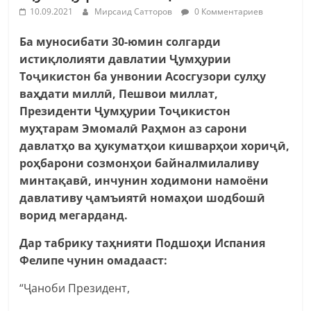
10.09.2021
Мирсаид Сатторов
0 Комментариев
Ба муносибати 30-юмин солгарди
истиқлолияти давлатии Ҷумҳурии
Тоҷикистон ба унвонии Асосгузори сулҳу
ваҳдати миллӣ, Пешвои миллат,
Президенти Ҷумҳурии Тоҷикистон
муҳтарам Эмомалӣ Раҳмон аз сарони
давлатҳо ва ҳукуматҳои кишварҳои хориҷӣ,
роҳбарони созмонҳои байналмилаливу
минтақавӣ, инчунин ходимони намоёни
давлативу ҷамъиятӣ номаҳои шодбошӣ
ворид мегарданд.
Дар табрику таҳнияти Подшоҳи Испания
Фелипе чунин омадааст:
“Ҷаноби Президент,