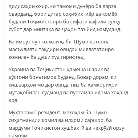
Ҳодисаҳои охир, ки тамоми дунёро ба ларза
оварданд, бори дигар соҳибихтиёр ва комёб
будани Тоҷикистонро ба сифати кафили сулҳу
субот дар минтақа ва ҷаҳон таъйид намуданд.
Ва имрӯз чун солҳои қабл, Шумо қотеона
масъулияти тақдири ояндаи миллататонро
комилан ба души худ гирифтед.
Украина ва Тоҷикистон ҳамеша шарик ва
дӯстони боэътимод буданд. Бовар дорам, ки
кишварҳои мо дар оянда низ ба ҳамкориҳои
мутақобилан судманд ва пурсамар идома хоҳанд
дод.
Муҳтарам Президент, мехоҳам ба Шумо
сиҳатмандии комил ва илҳоми саршор, ба
мардуми Тоҷикистон хушбахтӣ ва некрӯзӣ орзу
намоям”.