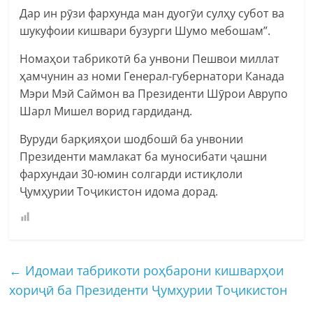
Дар ин рӯзи фархунда ман дуогӯи сулҳу субот ва
шукуфоии кишвари бузурги Шумо мебошам”.
Номаҳои табрикотӣ ба унвони Пешвои миллат
ҳамчунин аз номи Генерал-губернатори Канада
Мэри Мэй Саймон ва Президенти Шӯрои Аврупо
Шарл Мишел ворид гардиданд.
Вуруди барқияҳои шодбошӣ ба унвонии
Президенти мамлакат ба муносибати ҷашни
фархундаи 30-юмин солгарди истиқлоли
Ҷумҳурии Тоҷикистон идома дорад.
←
Идомаи табрикоти роҳбарони кишварҳои
хориҷӣ ба Президенти Ҷумҳурии Тоҷикистон