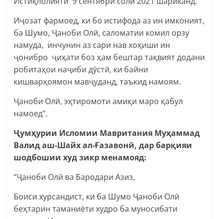
Истиқлолияти 9 сентябри соли 2021 шариканд.
Иҷозат фармоед, ки бо истифода аз ин имконият,
ба Шумо, Ҷаноби Олӣ, саломатии комил орзу
намуда, инчунин аз сари нав хоҳиши ин
ҷонибро ҷиҳати боз ҳам бештар тақвият додани
робитаҳои наҷиби дӯстӣ, ки байни
кишварҳоямон мавҷуданд, таъкид намоям.
Ҷаноби Олӣ, эҳтиромоти амиқи маро қабул
намоед”.
Ҷумҳурии Исломии Мавритания Муҳаммад
Валид аш-Шайх ал-Ғазавонӣ, дар барқияи
шодбошии худ зикр менамояд:
“Ҷаноби Олӣ ва Бародари Азиз,
Боиси хурсандист, ки ба Шумо Ҷаноби Олӣ
беҳтарин таманиёти худро ба муносибати