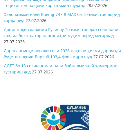
Тоҷикистон бо ҷойи кор таъмин шуданд
28.07.2026
Ҳавопаймои нави Boeing 737-8 MAX ба Тоҷикистон ворид
карда шуд
27.07.2026
Донишгоҳи славянии Русияву Тоҷикистон дар соли нави
таҳсил бо як қатор навгониҳои муҳим ворид мегардад
27.07.2026
Дар шаш моҳи аввали соли 2026 нақшаи қисми даромади
буҷети ноҳияи Варзоб 103,4 фоиз иҷро шуд
27.07.2026
ДДТТ бо 13 созишномаи нави байналмилалӣ ҳамкориро
густариш дод
27.07.2026