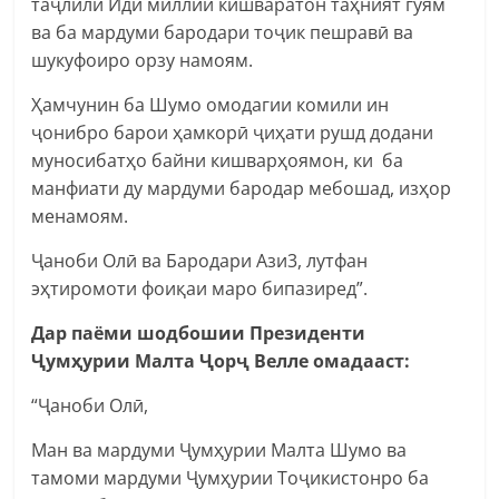
таҷлили Иди миллии кишваратон таҳният гуям
ва ба мардуми бародари тоҷик пешравӣ ва
шукуфоиро орзу намоям.
Ҳамчунин ба Шумо омодагии комили ин
ҷонибро барои ҳамкорӣ ҷиҳати рушд додани
муносибатҳо байни кишварҳоямон, ки ба
манфиати ду мардуми бародар мебошад, изҳор
менамоям.
Ҷаноби Олӣ ва Бародари Ази3, лутфан
эҳтиромоти фоиқаи маро бипазиред”.
Дар паёми шодбошии Президенти
Ҷумҳурии Малта Ҷорҷ Велле омадааст:
“Ҷаноби Олӣ,
Ман ва мардуми Ҷумҳурии Малта Шумо ва
тамоми мардуми Ҷумҳурии Тоҷикистонро ба