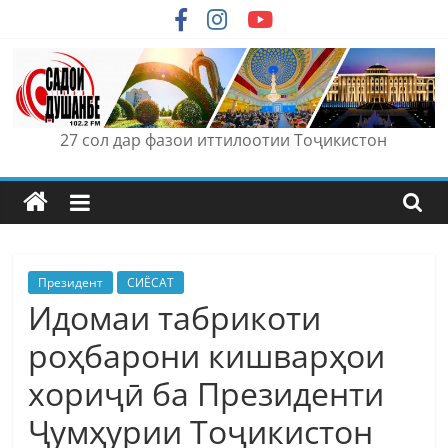
Skip
to
content
27 сол дар фазои иттилоотии Тоҷикистон
Президент
СИЁСАТ
Идомаи табрикоти
роҳбарони кишварҳои
хориҷӣ ба Президенти
Ҷумҳурии Тоҷикистон