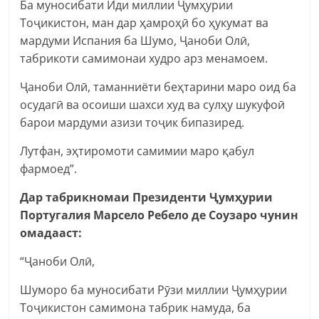
Ба муносибати Иди миллии Ҷумҳурии
Тоҷикистон, ман дар ҳамроҳӣ бо ҳукумат ва
мардуми Испания ба Шумо, Ҷаноби Олӣ,
табрикоти самимонаи худро арз менамоем.
Ҷаноби Олӣ, таманниёти беҳтарини маро оид ба
осудагӣ ва осоиши шахси худ ва сулҳу шукуфоӣ
барои мардуми азизи тоҷик бипазиред.
Лутфан, эҳтиромоти самимии маро қабул
фармоед”.
Дар табрикномаи Президенти Ҷумҳурии
Португалия Марсело Ребело де Соузаро чунин
омадааст:
“Ҷаноби Олӣ,
Шуморо ба муносибати Рӯзи миллии Ҷумҳурии
Тоҷикистон самимона табрик намуда, ба