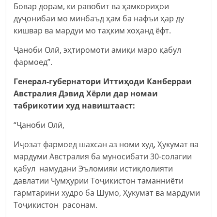
Бовар дорам, ки равобит ва ҳамкориҳои
дуҷонибаи мо минбаъд ҳам ба нафъи ҳар ду
кишвар ва мардуи мо таҳким хоҳанд ёфт.
Ҷаноби Олӣ, эҳтиромоти амиқи маро қабул
фармоед”.
Генерал-губернатори Иттиҳоди Канберраи
Австралия Дэвид Хёрли дар номаи
табрикотии худ навиштааст:
“Ҷаноби Олӣ,
Иҷозат фармоед шахсан аз номи худ, Ҳукумат ва
мардуми Австралия ба муносибати 30-солагии
қабул намудани Эъломияи истиқлолияти
давлатии Ҷумҳурии Тоҷикистон таманниёти
гармтарини худро ба Шумо, Ҳукумат ва мардуми
Тоҷикистон расонам.