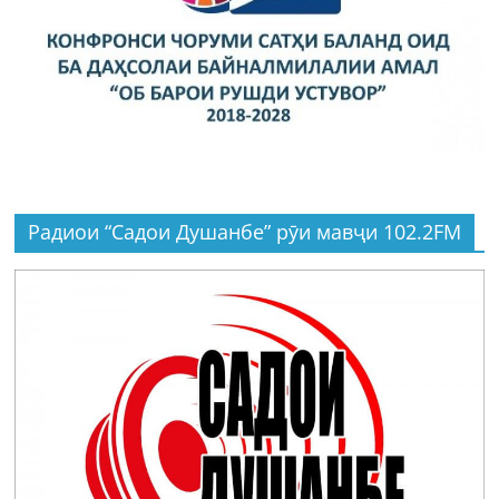
Радиои “Садои Душанбе” рӯи мавҷи 102.2FM