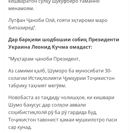
кишваратон сулҳу шукуфоиро таманно
менамоям.
Лутфан Ҷаноби Олӣ, ғояти эҳтироми маро
бипазиред”.
Дар барқияи шодбошии собиқ Президенти
Украина Леонид Кучма омадаст:
“Муҳтарам ҷаноби Президент,
Аз самими қалб, Шуморо ба муносибати 30-
солагии Истиқлолияти Ҷумҳурии Тоҷикистон
табрику таҳният мегӯям.
Новобаста аз таҳдиду чолишҳое, ки кишвари
Шумо бахусус дар солҳои аввали
соҳибистиқлолӣ рӯ ба рӯ гардида буд,
Тоҷикистон тавонист ҳамаи мушкилотро паси
сар кунад.