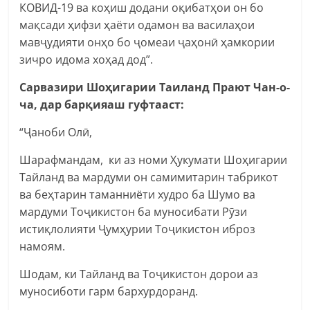
КОВИД-19 ва коҳиш додани оқибатҳои он бо
мақсади ҳифзи ҳаёти одамон ва василаҳои
мавҷудияти онҳо бо ҷомеаи ҷаҳонӣ ҳамкории
зичро идома хоҳад дод”.
Сарвазири Шоҳигарии Таиланд Прают Чан-о-
ча, дар барқияаш гуфтааст:
“Ҷаноби Олӣ,
Шарафмандам, ки аз номи Ҳукумати Шоҳигарии
Тайланд ва мардуми он самимитарин табрикот
ва беҳтарин таманниёти худро ба Шумо ва
мардуми Тоҷикистон ба муносибати Рӯзи
истиқлолияти Ҷумҳурии Тоҷикистон иброз
намоям.
Шодам, ки Тайланд ва Тоҷикистон дорои аз
муносиботи гарм бархурдоранд.