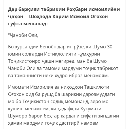
Дар барқияи табрикии Роҳбари исмоилиёни
ҷаҳон – Шоҳзода Карим Исмоил Оғохон
гуфта мешавад:
“Ҷаноби Олӣ,
Бо хурсандии бепоён дар ин рӯзе, ки Шумо 30-
юмин солгарди Истиқлолияти Ҷумҳурии
Тоҷикистонро ҷашн мегиред, ман ба Шумо
Ҷаноби Олӣ ва тамоми мардуми тоҷик табрикот
ва таманниёти неки худро иброз менамоям.
Имомати Исмоилия ва ниҳодҳои Ташкилоти
Оғохон оид ба рушд ба шарикии дарозмуддати
мо бо Тоҷикистон содиқ мемонанд, зеро мо
кушиш менамоем, ки ҳадафҳои Ҳукумати
Шуморо барои беҳтар кардани сифати зиндагии
ҳамаи мардуми тоҷик дастгирӣ намоем.