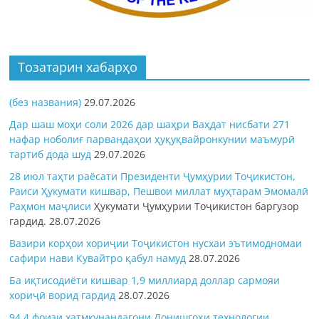
Тозатарин хабарҳо
(без названия)
29.07.2026
Дар шаш моҳи соли 2026 дар шаҳри Ваҳдат нисбати 271
нафар ноболиғ парвандаҳои ҳуқуқвайронкунии маъмурӣ
тартиб дода шуд
29.07.2026
28 июл таҳти раёсати Президенти Ҷумҳурии Тоҷикистон,
Раиси Ҳукумати кишвар, Пешвои миллат муҳтарам Эмомалӣ
Раҳмон
маҷлиси
Ҳукумати Ҷумҳурии Тоҷикистон баргузор
гардид.
28.07.2026
Вазири корҳои хориҷии Тоҷикистон нусхаи эътимодномаи
сафири нави Кувайтро қабул намуд
28.07.2026
Ба иқтисодиёти кишвар 1,9 миллиард доллар сармояи
хориҷӣ ворид гардид
28.07.2026
94,4 фоизи хатмкунандагони Донишгоҳи технологии