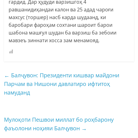
гардид. Дар ҳудуди варзишгоҳ 4
равшанидиҳандаи калон ва 25 адад чароғи
махсус (торшер) насб карда шудаанд, ки
баробари фароҳам сохтани шароит барои
шабона машғул шудан ба варзиш ба зебоии
мавзеъ зиннати хосса зам менамояд.
←
Балҷувон: Президенти кишвар майдони
Парчам ва Нишони давлатиро ифтитоҳ
намуданд
Мулоқоти Пешвои миллат бо роҳбарону
фаъолони ноҳияи Балҷувон
→