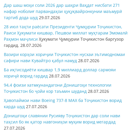
Дар шаш моҳи соли 2026 дар шаҳри Ваҳдат нисбати 271
нафар ноболиғ парвандаҳои ҳуқуқвайронкунии маъмурӣ
тартиб дода шуд
29.07.2026
28 июл таҳти раёсати Президенти Ҷумҳурии Тоҷикистон,
Раиси Ҳукумати кишвар, Пешвои миллат муҳтарам Эмомалӣ
Раҳмон
маҷлиси
Ҳукумати Ҷумҳурии Тоҷикистон баргузор
гардид.
28.07.2026
Вазири корҳои хориҷии Тоҷикистон нусхаи эътимодномаи
сафири нави Кувайтро қабул намуд
28.07.2026
Ба иқтисодиёти кишвар 1,9 миллиард доллар сармояи
хориҷӣ ворид гардид
28.07.2026
94,4 фоизи хатмкунандагони Донишгоҳи технологии
Тоҷикистон бо ҷойи кор таъмин шуданд
28.07.2026
Ҳавопаймои нави Boeing 737-8 MAX ба Тоҷикистон ворид
карда шуд
27.07.2026
Донишгоҳи славянии Русияву Тоҷикистон дар соли нави
таҳсил бо як қатор навгониҳои муҳим ворид мегардад
27.07.2026