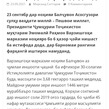
23.09.2021
Мирсаид Сатторов
0 Комментариев
23 сентябр дар ноҳияи Балҷувон Асосгузори
сулҳу ваҳдати миллӣ – Пешвои миллат,
Президенти Ҷумҳурии Тоҷикистон
муҳтарам Эмомалӣ Раҳмон Варзишгоҳи
марказии ноҳияро бо 6 ҳазор ҷойи нишаст
ба истифода дода, дар барномаи рангини
фарҳангӣ иштирок намуданд.
Варзишгоҳи марказии ноҳияи Балҷувон аз
ҷумлаи иншооти ҷашнӣ ба ифтихори 30-солагии
Истиқлолияти давлатии Ҷумҳурии Тоҷикистон
буда, масоҳати он 3,68 гектарро ташкил медиҳад.
Майдони умумии зери иншоот 1446 метри
мураббаъро ташкил медиҳад. Корҳои сохтмонӣ
дар иншоот соли 2019 оғоз гардида, бо ҷалби 45
нафар мутахассиси Ҷамъияти дорои масъулияти