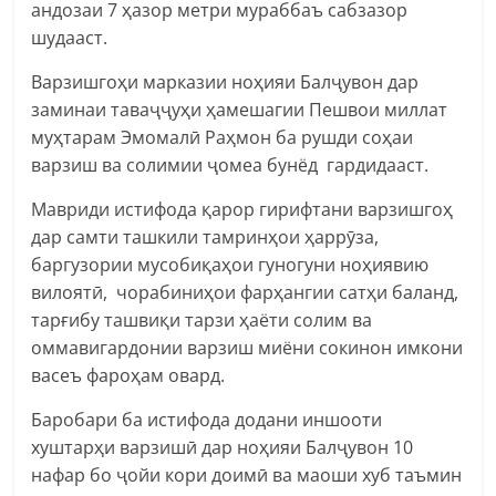
андозаи 7 ҳазор метри мураббаъ сабзазор
шудааст.
Варзишгоҳи марказии ноҳияи Балҷувон дар
заминаи таваҷҷуҳи ҳамешагии Пешвои миллат
муҳтарам Эмомалӣ Раҳмон ба рушди соҳаи
варзиш ва солимии ҷомеа бунёд гардидааст.
Мавриди истифода қарор гирифтани варзишгоҳ
дар самти ташкили тамринҳои ҳаррӯза,
баргузории мусобиқаҳои гуногуни ноҳиявию
вилоятӣ, чорабиниҳои фарҳангии сатҳи баланд,
тарғибу ташвиқи тарзи ҳаёти солим ва
оммавигардонии варзиш миёни сокинон имкони
васеъ фароҳам овард.
Баробари ба истифода додани иншооти
хуштарҳи варзишӣ дар ноҳияи Балҷувон 10
нафар бо ҷойи кори доимӣ ва маоши хуб таъмин