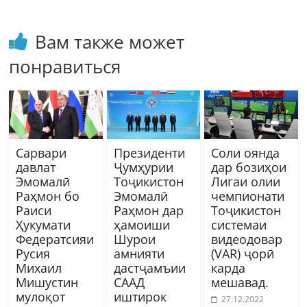
Вам также может
понравиться
Сарвари
Президенти
Соли оянда
давлат
Ҷумҳурии
дар бозиҳои
Эмомалӣ
Тоҷикистон
Лигаи олии
Раҳмон бо
Эмомалӣ
чемпионати
Раиси
Раҳмон дар
Тоҷикистон
Ҳукумати
ҳамоиши
системаи
Федератсияи
Шурои
видеодовар
Русия
амнияти
(VAR) ҷорӣ
Михаил
дастҷамъии
карда
Мишустин
СААД
мешавад.
мулоқот
иштирок
27.12.2022