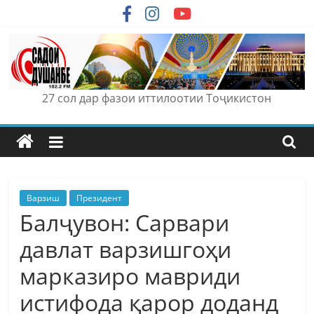
Skip
to
content
27 сол дар фазои иттилоотии Тоҷикистон
Варзиш
Президент
Балҷувон: Сарвари
давлат варзишгоҳи
марказиро мавриди
истифода қарор доданд