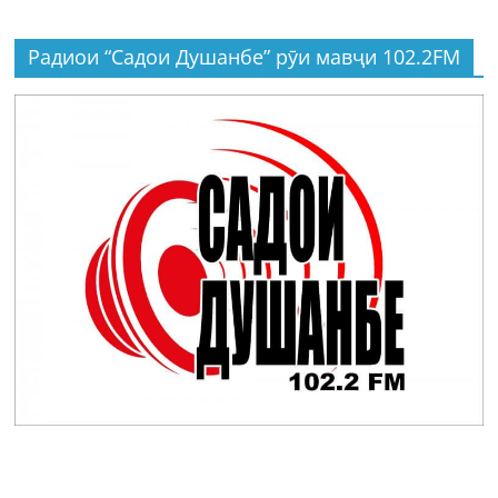
Радиои “Садои Душанбе” рӯи мавҷи 102.2FM