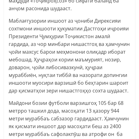
маҳдуди «Тоҷикроҳсоз» бо сифати баланд ба
анҷом расонида шудааст.
Маблағгузории иншоот аз ҷониби Дирексияи
сохтмони иншооти ҳукуматии Дастгоҳи иҷроияи
Президенти Ҷумҳурии Тоҷикистон амалӣ
гардида, аз чор минбари нишастгоҳ ва ҳамчунин
ҷойи махсус барои меҳмонони олиқадр иборат
мебошад. Ҳуҷраҳои кории маъмурият, нозир,
доварон, ҷойи либосивазкунӣ, ҳуҷраи
мураббиён, нуқтаи тиббӣ ва назорати допингии
иншооти муосири варзишӣ бо беҳтарин шароит
дар қисматҳои зери нишастгоҳҳо сохта шудааст.
Майдони бозии футболи варзишгоҳ 105 бар 68
метрро ташкил дода, масоҳати 13 ҳазору 944
метри мураббаъ сабзазор гардидааст. Ҳамчунин
як қисмати иншоот дар масоҳати беш аз 2400
метри мураббаъ сафолакпӯш ва атрофи он ба