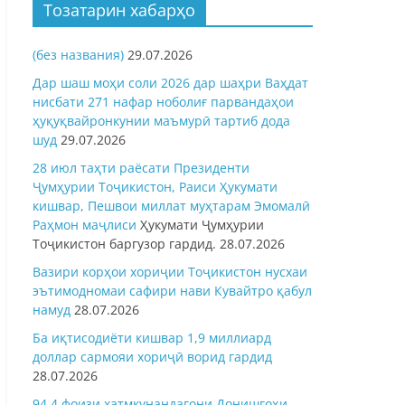
Тозатарин хабарҳо
(без названия)
29.07.2026
Дар шаш моҳи соли 2026 дар шаҳри Ваҳдат
нисбати 271 нафар ноболиғ парвандаҳои
ҳуқуқвайронкунии маъмурӣ тартиб дода
шуд
29.07.2026
28 июл таҳти раёсати Президенти
Ҷумҳурии Тоҷикистон, Раиси Ҳукумати
кишвар, Пешвои миллат муҳтарам Эмомалӣ
Раҳмон
маҷлиси
Ҳукумати Ҷумҳурии
Тоҷикистон баргузор гардид.
28.07.2026
Вазири корҳои хориҷии Тоҷикистон нусхаи
эътимодномаи сафири нави Кувайтро қабул
намуд
28.07.2026
Ба иқтисодиёти кишвар 1,9 миллиард
доллар сармояи хориҷӣ ворид гардид
28.07.2026
94,4 фоизи хатмкунандагони Донишгоҳи