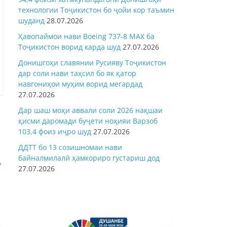
технологии Тоҷикистон бо ҷойи кор таъмин
шуданд
28.07.2026
Ҳавопаймои нави Boeing 737-8 MAX ба
Тоҷикистон ворид карда шуд
27.07.2026
Донишгоҳи славянии Русияву Тоҷикистон
дар соли нави таҳсил бо як қатор
навгониҳои муҳим ворид мегардад
27.07.2026
Дар шаш моҳи аввали соли 2026 нақшаи
қисми даромади буҷети ноҳияи Варзоб
103,4 фоиз иҷро шуд
27.07.2026
ДДТТ бо 13 созишномаи нави
байналмилалӣ ҳамкориро густариш дод
→
27.07.2026