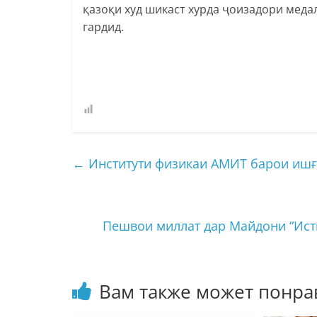
қазоқи худ шикаст хурда ҷоизадори меда
гардид.
←
Институти физикаи АМИТ барои ишғ
Пешвои миллат дар Майдони “Ист
Вам также может понра