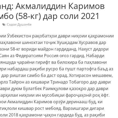
анд: Акмалиддин Каримов
о (58-кг) дар соли 2021
Садои Душанбе
ии Ӯзбекистон рақобатҳои даври ниҳоии қаҳрамонии
у паҳлавони шинохтаи тоҷик Хушқадам Хусравов дар
азни 58-кг вориди майдон гардиданд. Нахуст дидори
Саян аз Федератсияи Россия оғоз гардид. Набарди
йяншуда ҷараёни гирифт ва билохира ба паҳлавони
хири набардаш рақиби русро ба пушт партофта баъд аз
 дар риштаи самбо ба даст орад. Хотирасон мешавем,
арлз Тайрон аз кишвари Тринадо Тобагоро дар даври
даври дуюм Булатбек Раимқулови қазоқро дар даври
марҳилаи ниҳоии ин мусобиқаи фароҷаҳонӣ роҳ ёфт.
рои Акмалиддин Каримов орзӯи деринааш буд, ки
стиқлоли кишвар рост мебояд. Варзишгари дигари
оли 2018 қаҳрамони ҷаҳон гардида буд, аз рақиби