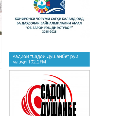
Радиои “Садои Душанбе” рӯи
мавҷи 102.2FM