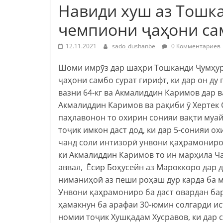
Навиди хуш аз Тошк
чемпиони ҷаҳони самб
12.11.2021
sado_dushanbe
0 Комментариев
Шоми имрӯз дар шаҳри Тошканди Ҷумҳур
ҷаҳони самбо сурат гирифт, ки дар он д
вазни 64-кг ва Акмалиддин Каримов дар в
Акмалиддин Каримов ва рақиби ӯ Хертек 
паҳлавонон то охирин сонияи вақти муа
тоҷик имкон даст дод, ки дар 5-сонияи о
чанд соли интизорӣ унвони қаҳрамониро
ки Акмалиддин Каримов то ин марҳила Ч
аввал, Ёсир Боҳусейн аз Мароккоро дар 
ниманиҳоӣ аз пеши роҳаш дур карда ба 
Унвони қаҳрамониро ба даст овардан ба
ҳамакнун ба арафаи 30-юмин солгарди и
номии тоҷик Хушқадам Хусравов, ки дар с