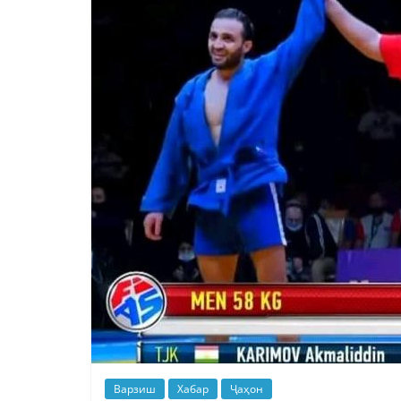
Варзиш
Хабар
Ҷаҳон