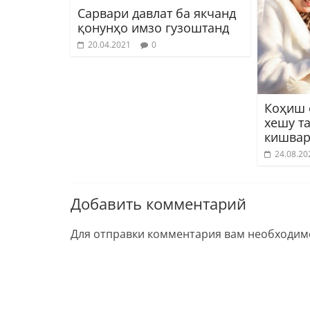
Сарвари давлат ба якчанд
қонунҳо имзо гузоштанд
20.04.2021
0
Коҳиш 
хешу т
кишва
24.08.20
Добавить комментарий
Для отправки комментария вам необходи