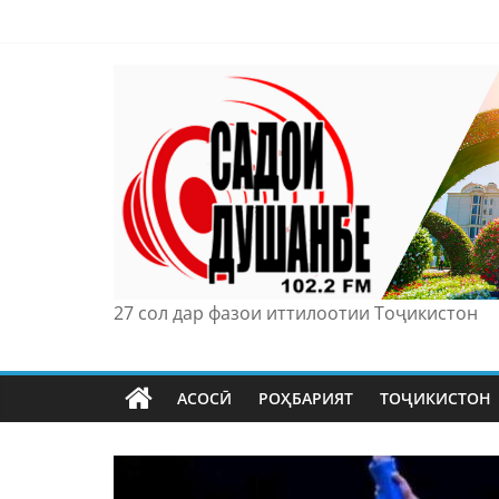
Skip
to
content
27 сол дар фазои иттилоотии Тоҷикистон
АСОСӢ
РОҲБАРИЯТ
ТОҶИКИСТОН