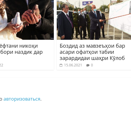
ёфтани никоҳи
Боздид аз мавзеъҳои бар
абори наздик дар
асари офатҳои табии
р
зарардидаи шаҳри Кӯлоб
22
15.06.2021
0
мо
авторизоваться
.