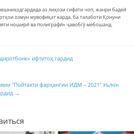
 пешниҳодгардида аз лиҳози сифати чоп, жанри бадеӣ
ртҳои озмун мувофиқат карда, ба талаботи Қонуни
ияти ноширӣ ва полиграфӣ» ҷавобгӯ мебошанд.
диротбонк» ифтитоҳ гардид
ии “Пойтахти фарҳангии ИДМ – 2021” эълон
ардид
→
виться