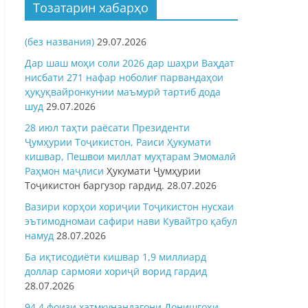
Тозатарин хабарҳо
(без названия)
29.07.2026
Дар шаш моҳи соли 2026 дар шаҳри Ваҳдат
нисбати 271 нафар ноболиғ парвандаҳои
ҳуқуқвайронкунии маъмурӣ тартиб дода
шуд
29.07.2026
28 июл таҳти раёсати Президенти
Ҷумҳурии Тоҷикистон, Раиси Ҳукумати
кишвар, Пешвои миллат муҳтарам Эмомалӣ
Раҳмон
маҷлиси
Ҳукумати Ҷумҳурии
Тоҷикистон баргузор гардид.
28.07.2026
Вазири корҳои хориҷии Тоҷикистон нусхаи
эътимодномаи сафири нави Кувайтро қабул
намуд
28.07.2026
Ба иқтисодиёти кишвар 1,9 миллиард
доллар сармояи хориҷӣ ворид гардид
28.07.2026
94,4 фоизи хатмкунандагони Донишгоҳи