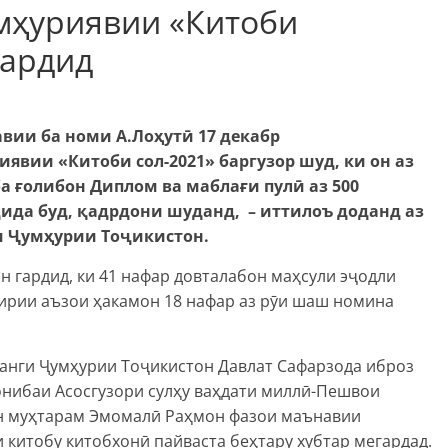
мҳуриявии «Китоби
гардид
вии ба номи А.Лоҳутӣ 17 декабр
вии «Китоби сол-2021» баргузор шуд, ки он аз
 ғолибон Диплом ва маблағи пулӣ аз 500
ида буд, қадрдони шуданд, – иттилоъ доданд аз
и Ҷумҳурии Тоҷикистон.
н гардид, ки 41 нафар довталабон маҳсули эҷодли
гирии аъзои ҳакамон 18 нафар аз рӯи шаш номина
анги Ҷумҳурии Тоҷикистон Давлат Сафарзода иброз
онибаи Асосгузори сулҳу ваҳдати миллӣ-Пешвои
н муҳтарам Эмомалӣ Раҳмон фазои маънавии
китобу китобхонӣ пайваста беҳтару хубтар мегардад.