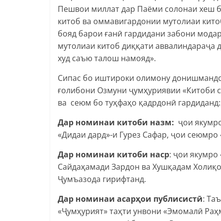
Пешвои миллат дар Паёми солонаи хеш б
китоб ва оммавигардонии мутолиаи китоб
бояд барои ғанӣ гардидани забони модар
мутолиаи китоб диққати аввалиндараҷа 
худ саъю талош намояд».
Сипас бо иштироки олимону донишмандо
ғолибони Озмуни ҷумҳуриявии «Китоби со
ва сеюм бо туҳфаҳо қадрдонӣ гардиданд:
Дар номинаи китоби назм:
ҷои якумро
«Дидаи дард»-и Гурез Сафар, ҷои сеюмро
Дар номинаи китоби наср
: ҷои якумро
Сайдаҳамади Зардон ва Хушқадам Холиқо
Ҷумъазода гирифтанд.
Дар
номинаи асар
ҳ
ои публисист
ӣ
: Та
«Ҷумҳурият» таҳти унвони «Эмомалӣ Раҳм