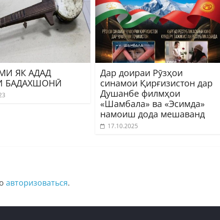
МИ ЯК АДАД
Дар доираи Рӯзҳои
И БАДАХШОНӢ
синамои Қирғизистон дар
Душанбе филмҳои
23
«Шамбала» ва «Эсимда»
намоиш дода мешаванд
17.10.2025
мо
авторизоваться
.