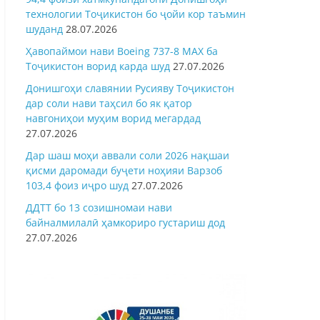
технологии Тоҷикистон бо ҷойи кор таъмин
шуданд
28.07.2026
Ҳавопаймои нави Boeing 737-8 MAX ба
Тоҷикистон ворид карда шуд
27.07.2026
Донишгоҳи славянии Русияву Тоҷикистон
дар соли нави таҳсил бо як қатор
навгониҳои муҳим ворид мегардад
27.07.2026
Дар шаш моҳи аввали соли 2026 нақшаи
қисми даромади буҷети ноҳияи Варзоб
103,4 фоиз иҷро шуд
27.07.2026
ДДТТ бо 13 созишномаи нави
байналмилалӣ ҳамкориро густариш дод
27.07.2026