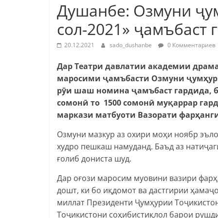
Душанбе: Озмуни ҷу
сол-2021» ҷамъбаст 
20.12.2021
sado_dushanbe
0 Комментариев
Дар Театри давлатии академии драма
маросими ҷамъбасти Озмуни ҷумҳурия
рӯи шаш номина ҷамъбаст гардида, ба
сомонӣ то 1500 сомонӣ муқаррар гард
маркази матбуоти Вазорати фарҳанг
Озмуни мазкур аз охири моҳи ноябр эъло
худро пешкаш намуданд. Баъд аз натиҷа
ғолиб дониста шуд.
Дар оғози маросим муовини вазири фарҳ
дошт, ки бо иқдомот ва дастгирии ҳамаҷ
миллат Президенти Ҷумҳурии Тоҷикисто
Тоҷикистони соҳибистиқлол барои рушди 