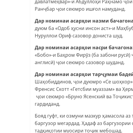
давлатмеҳвар»-и Абдуллоҳи Раҳнамо ҷои
Ранҷбар ҷои сеюмро ишғол намуданд.
Дар номинаи асар
ҳ
ои назми бачагон
дуюм ба «Одоб ҳусни инсон аст»-и Маҳбу
Нуруллои Ориф сазовор дониста шуд.
Дар номинаи асар
ҳ
ои насри бачагона
«Бобо»-и Баҳром Фирӯз (ба забони русӣ) 
англисӣ) ҷои сеюмро сазовор шуданд.
Дар
номинаи асар
ҳ
ои тар
ҷ
умаи баде
Шаҳобиддинов, ҷои дуюмро «Се шоҳкор»
Френсис Скотт «Гетсбии муаззам» ва Ҳер
ҷои сеюмро «Бруно Ясенский ва Тоҷикис
гардиданд.
Бояд гуфт, ки озмуни мазкур ҳамасола а
баргузор мегардад. Ҳадаф аз баргузории
тадқиқотии муосири тоҷик мебошад.