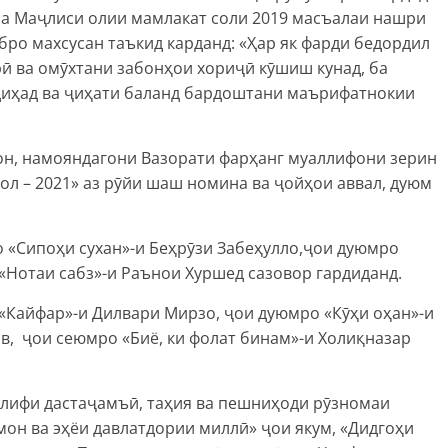
а Маҷлиси олии мамлакат соли 2019 масъалаи нашри
ро махсусан таъкид карданд: «Ҳар як фарди бедордил
ӣ ва омӯхтани забонҳои хориҷӣ кӯшиш кунад, ба
диҳад ва ҷиҳати баланд бардоштани маърифатнокии
н, намояндагони Вазорати фарҳанг муаллифони зерин
л – 2021» аз рӯйи шаш номина ва ҷойҳои аввал, дуюм
 «Сипоҳи сухан»-и Беҳрӯзи Забеҳулло,ҷои дуюмро
 «Нотаи сабз»-и Раънои Хуршед сазовор гардиданд.
 «Кайфар»-и Дилвари Мирзо, ҷои дуюмро «Кӯҳи оҳан»-и
в, ҷои сеюмро «Биё, ки фолат бинам»-и Холиқназар
ълифи дастаҷамъӣ, таҳия ва пешниҳоди рӯзномаи
он ва эҳёи давлатдории миллӣ» ҷои якум, «Дидгоҳи