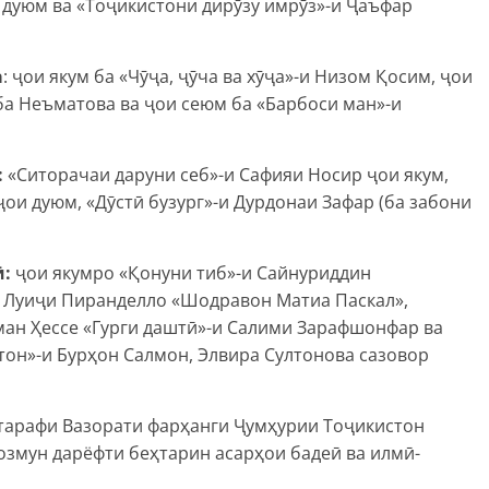
 дуюм ва «Тоҷикистони дирӯзу имрӯз»-и Ҷаъфар
а
: ҷои якум ба «Чӯҷа, ҷӯча ва хӯҷа»-и Низом Қосим, ҷои
ба Неъматова ва ҷои сеюм ба «Барбоси ман»-и
:
«Ситорачаи даруни себ»-и Сафияи Носир ҷои якум,
ҷои дуюм, «Дӯстӣ бузург»-и Дурдонаи Зафар (ба забони
ӣ
:
ҷои якумро «Қонуни тиб»-и Сайнуриддин
 Луиҷи Пиранделло «Шодравон Матиа Паскал»,
ман Ҳессе «Гурги даштӣ»-и Салими Зарафшонфар ва
тон»-и Бурҳон Салмон, Элвира Султонова сазовор
з тарафи Вазорати фарҳанги Ҷумҳурии Тоҷикистон
 озмун дарёфти беҳтарин асарҳои бадеӣ ва илмӣ-