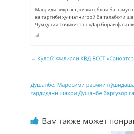
Мавриди зикр аст, ки китобҳои ба озмун
ва тартиби ҳуҷҷатнигорӣ ба талаботи ша
Ҷумҳурии Тоҷикистон «Дар бораи фаъол
←
Кӯлоб: Филиали КВД БССТ «Саноатсо
Душанбе: Маросими расмии пӯшидашав
гардидани шаҳри Душанбе баргузор г
Вам также может понра