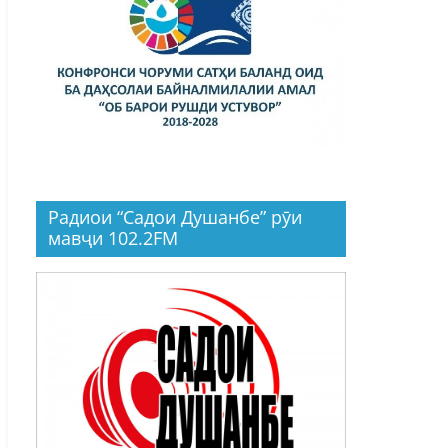
Радиои “Садои Душанбе” рӯи
мавҷи 102.2FM