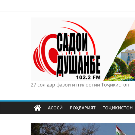
Skip
to
content
27 сол дар фазои иттилоотии Тоҷикистон
АСОСӢ
РОҲБАРИЯТ
ТОҶИКИСТОН