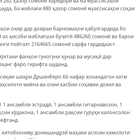
и 262 ҳазор сомонӣ харидорӣ ва ба муассисаҳои
 шуда, ба маблағи 880 ҳазор сомонӣ муассисаҳои соҳаи
лҳои охир дар доираи барномаҳои қабулгардида бо
 аз ҳисоби маблағҳои буҷетӣ 486260 сомонӣ ва барои
нги пойтахт 2164665 сомонӣ сарфа гардидааст.
мӯхтани фанҳои гуногуни ҳунар ва мусиқӣ дар
рҳанг фаро гирифта шуданд.
усиқии шаҳри Душанберо 66 нафар хонандагон хатм
аҳсилоти миёна ва олии касбии соҳавии дохил ва
 1 ансамбли эстрадӣ, 1 ансамбли гитарнавозон, 1
қсии кӯдакона, 1 ансамбли рақсии гуруҳи калонсолон
 ёфтанд.
, китобхониву донишандузӣ маҳаки асосии камолоти