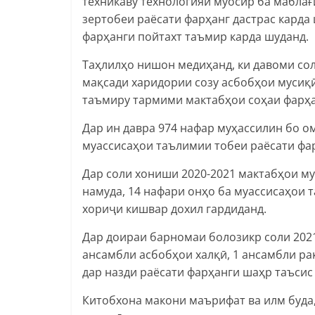
техникаву технологияи муосир ба маблағ
зертобеи раёсати фарҳанг дастрас карда
фарҳанги пойтахт таъмир карда шуданд.
Таҳлилҳо нишон медиҳанд, ки давоми со
мақсади харидории созу асбобҳои мусиқӣ
таъмиру тармими мактабҳои соҳаи фарҳа
Дар ин давра 974 нафар муҳассилин бо о
муассисаҳои таълимии тобеи раёсати фа
Дар соли хониши 2020-2021 мактабҳои м
намуда, 14 нафари онҳо ба муассисаҳои т
хориҷи кишвар дохил гардиданд.
Дар доираи барномаи болозикр соли 2021
ансамбли асбобҳои халқӣ, 1 ансамбли ра
дар назди раёсати фарҳанги шаҳр таъсис
Китобхона макони маърифат ва илм буда