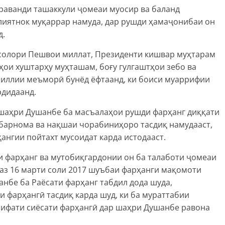
 раванди ташаккули ҷомеаи муосир ва баланд
иятнок муқаррар намуда, дар рушди ҳамаҷонибаи он
д.
солори Пешвои миллат, Президенти кишвар муҳтарам
ои хуштарҳу муҳташам, боғу гулгаштҳои зебо ва
миллии меъморӣ бунёд ёфтаанд, ки боиси муаррифии
рдидаанд.
шаҳри Душанбе ба масъалаҳои рушди фарҳанг диққати
а барнома ва нақшаи чорабиниҳоро тасдиқ намудааст,
ангии пойтахт мусоидат карда истодааст.
и фарҳанг ва мутобиқгардонии он ба талаботи ҷомеаи
аз 16 марти соли 2017 шуъбаи фарҳанги мақомоти
нбе ба Раёсати фарҳанг табдил дода шуда,
и фарҳангӣ тасдиқ карда шуд, ки ба мураттабии
сифати сиёсати фарҳангӣ дар шаҳри Душанбе равона