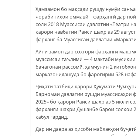
Ҳамзамон бо мақсади рушду нумӯи санъат
чорабиниҳои оммавӣ – фарҳангӣ дар пой
соли 2018 Муассисаи давлатии «Театри н
қарори навбатии Раиси шаҳр аз 29 авгус
фарҳанг ба Муассисаи давлатии «Маркази
Айни замон дар сохтори фарҳанги мақом
муассисаи таълимӣ — 4 мактаби мусиқии 
бачагонаи рассомӣ, ҳамчунин 2 китобхона
марказонидашуда бо фарогирии 528 нафа
Ҷиҳати татбиқи қарори Ҳукумати Ҷумҳури
Барномаи давлатии рушди муассисаҳои ф
2025» бо қарори Раиси шаҳр аз 5 июли с
фарҳанги шаҳри Душанбе барои солҳои 20
қабул гардид.
Дар ин давра аз ҳисоби маблағҳои буҷетӣ