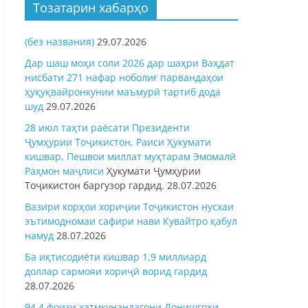
Тозатарин хабарҳо
(без названия)
29.07.2026
Дар шаш моҳи соли 2026 дар шаҳри Ваҳдат
нисбати 271 нафар ноболиғ парвандаҳои
ҳуқуқвайронкунии маъмурӣ тартиб дода
шуд
29.07.2026
28 июл таҳти раёсати Президенти
Ҷумҳурии Тоҷикистон, Раиси Ҳукумати
кишвар, Пешвои миллат муҳтарам Эмомалӣ
Раҳмон
маҷлиси
Ҳукумати Ҷумҳурии
Тоҷикистон баргузор гардид.
28.07.2026
Вазири корҳои хориҷии Тоҷикистон нусхаи
эътимодномаи сафири нави Кувайтро қабул
намуд
28.07.2026
Ба иқтисодиёти кишвар 1,9 миллиард
доллар сармояи хориҷӣ ворид гардид
28.07.2026
94,4 фоизи хатмкунандагони Донишгоҳи