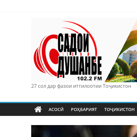
Skip
to
content
27 сол дар фазои иттилоотии Тоҷикистон
АСОСӢ
РОҲБАРИЯТ
ТОҶИКИСТОН