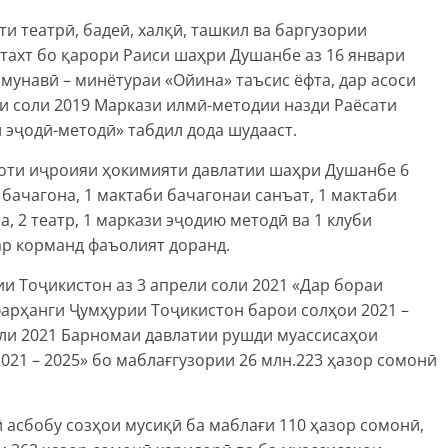
и театрӣ, бадеӣ, халқӣ, ташкил ва баргузории
тахт бо қарори Раиси шаҳри Душанбе аз 16 январи
амунавӣ – минётураи «Ойина» таъсис ёфта, дар асоси
ти соли 2019 Маркази илмӣ-методии назди Раёсати
 эҷодӣ-методӣ» табдил дода шудааст.
оти иҷроияи ҳокимияти давлатии шаҳри Душанбе 6
бачагона, 1 мактаби бачагонаи санъат, 1 мактаби
, 2 театр, 1 маркази эҷодию методӣ ва 1 клуби
р корманд фаъолият доранд.
и Тоҷикистон аз 3 апрели соли 2021 «Дар бораи
арҳанги Ҷумҳурии Тоҷикистон барои солҳои 2021 –
оли 2021 Барномаи давлатии рушди муассисаҳои
21 – 2025» бо маблағгузории 26 млн.223 ҳазор сомонӣ
 асбобу созҳои мусиқӣ ба маблағи 110 ҳазор сомонӣ,