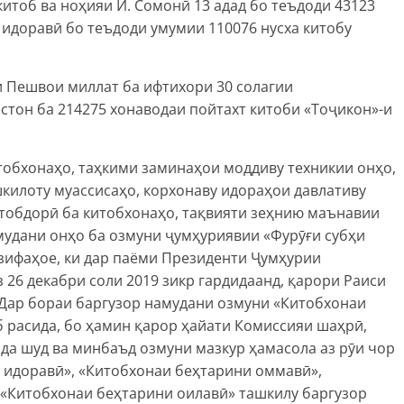
китоб ва ноҳияи И. Сомонӣ 13 адад бо теъдоди 43123
 идоравӣ бо теъдоди умумии 110076 нусха китобу
 Пешвои миллат ба ифтихори 30 солагии
тон ба 214275 хонаводаи пойтахт китоби «Тоҷикон»-и
тобхонаҳо, таҳкими заминаҳои моддиву техникии онҳо,
шкилоту муассисаҳо, корхонаву идораҳои давлативу
итобдорӣ ба китобхонаҳо, тақвияти зеҳнию маънавии
мудани онҳо ба озмуни ҷумҳуриявии «Фурӯғи субҳи
азифаҳое, ки дар паёми Президенти Ҷумҳурии
26 декабри соли 2019 зикр гардидаанд, қарори Раиси
«Дар бораи баргузор намудани озмуни «Китобхонаи
 расида, бо ҳамин қарор ҳайати Комиссияи шаҳрӣ,
да шуд ва минбаъд озмуни мазкур ҳамасола аз рӯи чор
идоравӣ», «Китобхонаи беҳтарини оммавӣ»,
 «Китобхонаи беҳтарини оилавӣ» ташкилу баргузор