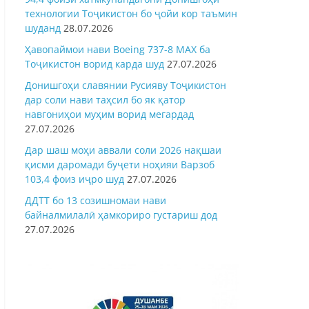
технологии Тоҷикистон бо ҷойи кор таъмин
шуданд
28.07.2026
Ҳавопаймои нави Boeing 737-8 MAX ба
Тоҷикистон ворид карда шуд
27.07.2026
Донишгоҳи славянии Русияву Тоҷикистон
дар соли нави таҳсил бо як қатор
навгониҳои муҳим ворид мегардад
27.07.2026
Дар шаш моҳи аввали соли 2026 нақшаи
қисми даромади буҷети ноҳияи Варзоб
103,4 фоиз иҷро шуд
27.07.2026
ДДТТ бо 13 созишномаи нави
байналмилалӣ ҳамкориро густариш дод
27.07.2026