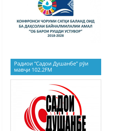
Радиои “Садои Душанбе” рӯи
мавҷи 102.2FM