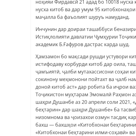
ноҳияи Фирдавсӣ 21 адад бо 10018 нусха 
нусха китоб ва дар умум 95 китобхонаҳои
маҷалла ба фаъолият шуруъ намуданд.
Инчунин дар доираи ташаббуси беназири
Истиқлолияти давлатии Ҷумҳурии Тоҷикис
академик Б.Ғафуров дастрас карда шуд.
Ҳамзамон бо мақсади рушди устувори ки
истифодаву корбурди китоб дар оила, та
ҷамъиятӣ, ҷалби мутахассисони соҳаи к
сокинону меҳмонони пойтахт ва ҷалб на
доноӣ китоб аст» дар робита ба иҷрои в
Тоҷикистон муҳтарам Эмомалӣ Раҳмон аз 
шаҳри Душанбе аз 20 апрели соли 2021, 
беҳтарин» дар шаҳри Душанбе» ба тасвиб
низомнома ва ҷоизахои озмун тасдиқ кар
бахш — бахшҳои «Китобхонаи беҳтарини 
«Китобхонаи беҳтарини илми-соҳавӣ» ва