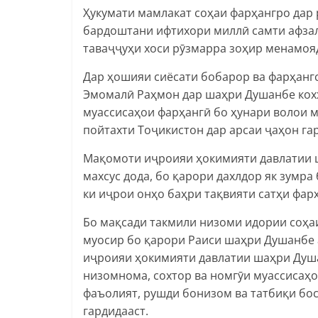
Ҳукумати мамлакат соҳаи фарҳангро дар
бардоштани ифтихори миллӣ самти афзал
таваҷҷуҳи хоси рӯзмарра зоҳир менамоя
Дар ҳошияи сиёсати бобарор ва фарҳанг
Эмомалӣ Раҳмон дар шаҳри Душанбе кохҳ
муассисаҳои фарҳангӣ бо ҳунари волои 
пойтахти Тоҷикистон дар арсаи ҷаҳон га
Мақомоти иҷроияи ҳокимияти давлатии 
махсус дода, бо қарори дахлдор як зумр
ки иҷрои онҳо баҳри тақвияти сатҳи фарҳ
Бо мақсади такмили низоми идории соҳа
муосир бо қарори Раиси шаҳри Душанбе 
иҷроияи ҳокимияти давлатии шаҳри Душа
низомнома, сохтор ва номгӯи муассисаҳо
фаъолият, рушди бонизом ва татбиқи бо
гардидааст.