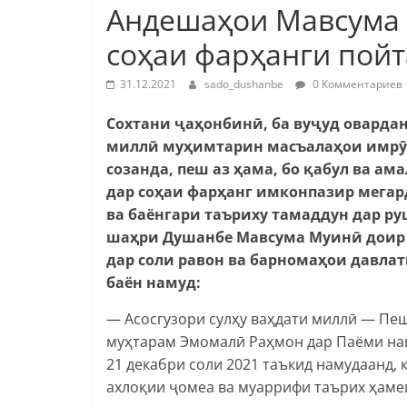
Андешаҳои Мавсума 
соҳаи фарҳанги пойт
31.12.2021
sado_dushanbe
0 Комментариев
Сохтани ҷаҳонбинӣ, ба вуҷуд овард
миллӣ муҳимтарин масъалаҳои имрӯз
созанда, пеш аз ҳама, бо қабул ва 
дар соҳаи фарҳанг имконпазир мегар
ва баёнгари таъриху тамаддун дар р
шаҳри Душанбе Мавсума Муинӣ доир 
дар соли равон ва барномаҳои давла
баён намуд:
— Асосгузори сулҳу ваҳдати миллӣ — Пе
муҳтарам Эмомалӣ Раҳмон дар Паёми на
21 декабри соли 2021 таъкид намудаанд,
ахлоқии ҷомеа ва муаррифи таърих ҳамеш