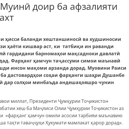
Муинӣ доир ба афзалияти
ахт
ани ҳисси баланди хештаншиносӣ ва худшиносии
и ҳаёти кишвар аст, ки татбиқи ин раванди
амалӣ гардидани барномаҳои мақсадноки давлатӣ
дад. Фарҳанг ҳамчун таҷассуми симои маънавӣ
ушди инсон мақоми арзанда дорад.
Муовини Раиси
ба дастовардҳои соҳаи фарҳанги шаҳри Душанбе
тӣ дар солҳои минбаъда андешаҳояшро чунин
швои миллат, Президенти Ҷумҳурии Тоҷикистон
вбатии хеш ба Маҷлиси Олии Ҷумҳурии Тоҷикистон аз
 ки «фарҳанг ҳамчун омили асосии тарбияи маънавию
а таҳти таваҷҷуҳи Ҳукумати мамлакат қарор дорад».