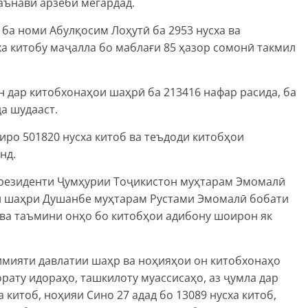
аънавӣ арзёбӣ мегардад.
ба номи Абулқосим Лоҳутӣ ба 2953 нусха ва
ха китобу маҷалла бо маблағи 85 ҳазор сомонӣ такмил
н дар китобхонаҳои шаҳрӣ ба 213416 нафар расида, ба
а шудааст.
ро 501820 нусха китоб ва теъдоди китобҳои
нд.
Президенти Ҷумҳурии Тоҷикистон муҳтарам Эмомалӣ
и шаҳри Душанбе муҳтарам Рустами Эмомалӣ бобати
ва таъмини онҳо бо китобҳои адибону шоирон як
имияти давлатии шаҳр ва ноҳияҳои он китобхонаҳо
рату идораҳо, ташкилоту муассисаҳо, аз ҷумла дар
 китоб, ноҳияи Сино 27 адад бо 13089 нусха китоб,