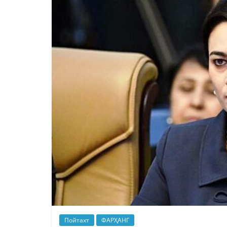
Пойтахт
ФАРҲАНГ