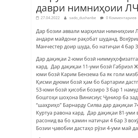
даври нимниҳоии ЛЧ
27.04.2022
sado_dushanbe
0 Комментариев
Дар бозии аввали марҳилаи нимниҳоии Л
андари майдони рақобат шуданд. Вохӯри
Манчестер доир шуда, бо натиҷаи 4 бар 
Дар дақиқаи 2-юми бозӣ ниммуҳофизатга
кард. Дар дақиқаи 11-уми бозӣ Габриэл Ж
юми бозӣ Карим Бензема ба як голи мизб
Қисми дуюми бозӣ ҳам бо бартарии даст
53-юми бозӣ ҳисоби бозиро 3 бар 1 наму
бошгоҳи шоҳона Винисиус Ҷуниор ба зад
“шаҳриҳо” Барнарду Силва дар дақиқаи 7
Куртуа равона кард. Дар дақиқаи 81-уми
расонид ва бо ҳамин натиҷаи 4 бар 3 вох
Бозии ҷавобии дастаҳо рӯзи 4-уми май 