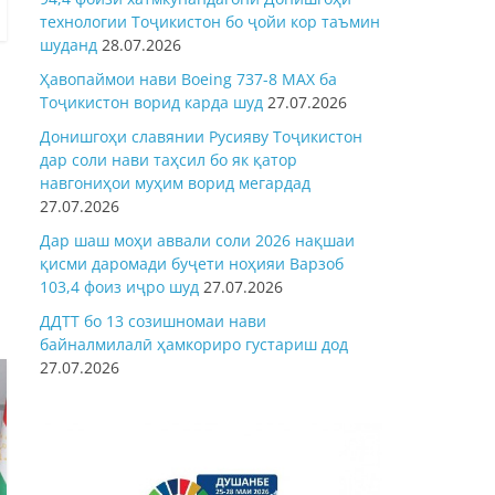
технологии Тоҷикистон бо ҷойи кор таъмин
шуданд
28.07.2026
Ҳавопаймои нави Boeing 737-8 MAX ба
Тоҷикистон ворид карда шуд
27.07.2026
Донишгоҳи славянии Русияву Тоҷикистон
дар соли нави таҳсил бо як қатор
навгониҳои муҳим ворид мегардад
27.07.2026
Дар шаш моҳи аввали соли 2026 нақшаи
қисми даромади буҷети ноҳияи Варзоб
103,4 фоиз иҷро шуд
27.07.2026
ДДТТ бо 13 созишномаи нави
байналмилалӣ ҳамкориро густариш дод
27.07.2026