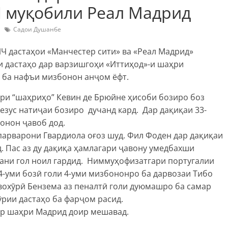
 муқобили Реал Мадрид
Садои Душанбе
Ч дастаҳои «Манчестер сити» ва «Реал Мадрид»
и дастаҳо дар варзишгоҳи «Иттиҳод»-и шаҳри
3 ба нафъи мизбонон анҷом ёфт.
ри “шаҳриҳо” Кевин де Брюйне ҳисоби бозиро боз
езус натиҷаи бозиро дучанд кард. Дар дақиқаи 33-
онон ҷавоб дод.
парварони Гвардиола оғоз шуд. Фил Фоден дар дақиқаи
д. Пас аз ду дақиқа ҳамлагари ҷавону умедбахши
ани гол ноил гардид. Ниммуҳофизатгари португалии
4-уми бозӣ голи 4-уми мизбононро ба дарвозаи Тибо
 вохӯрӣ Бензема аз пеналтӣ голи дуюмашро ба самар
ӯрии дастаҳо ба фарҷом расид.
дар шаҳри Мадрид доир мешавад.