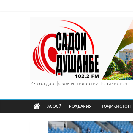
Skip
to
content
27 сол дар фазои иттилоотии Тоҷикистон
АСОСӢ
РОҲБАРИЯТ
ТОҶИКИСТОН