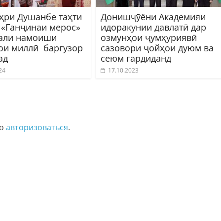
ҳри Душанбе таҳти
Донишҷӯёни Академияи
 «Ганҷинаи мерос»
идоракунии давлатӣ дар
али намоиши
озмунҳои ҷумҳуриявӣ
ои миллӣ баргузор
сазовори ҷойҳои дуюм ва
ад
сеюм гардиданд
24
17.10.2023
мо
авторизоваться
.