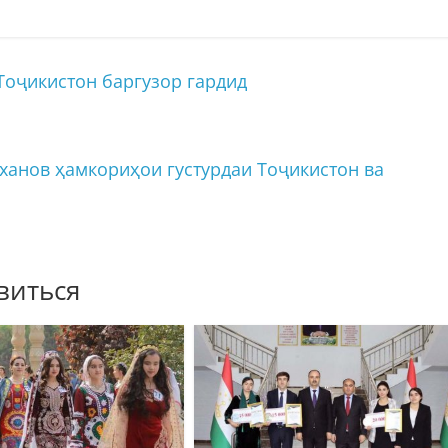
оҷикистон баргузор гардид
ханов ҳамкориҳои густурдаи Тоҷикистон ва
виться