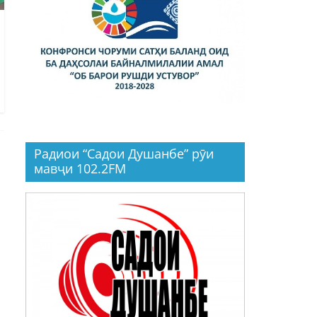
Радиои “Садои Душанбе” рӯи
мавҷи 102.2FM