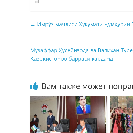
←
Имрӯз маҷлиси Ҳукумати Ҷумҳурии Т
Музаффар Ҳусейнзода ва Валихан Туре
Қазоқистонро баррасӣ карданд
→
Вам также может понра