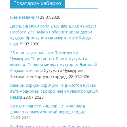
Тозатарин хабарҳо
(без названия)
29.07.2026
Дар шаш моҳи соли 2026 дар шаҳри Ваҳдат
нисбати 271 нафар ноболиғ парвандаҳои
ҳуқуқвайронкунии маъмурӣ тартиб дода
шуд
29.07.2026
28 июл таҳти раёсати Президенти
Ҷумҳурии Тоҷикистон, Раиси Ҳукумати
кишвар, Пешвои миллат муҳтарам Эмомалӣ
Раҳмон
маҷлиси
Ҳукумати Ҷумҳурии
Тоҷикистон баргузор гардид.
28.07.2026
Вазири корҳои хориҷии Тоҷикистон нусхаи
эътимодномаи сафири нави Кувайтро қабул
намуд
28.07.2026
Ба иқтисодиёти кишвар 1,9 миллиард
доллар сармояи хориҷӣ ворид гардид
28.07.2026
94,4 фоизи хатмкунандагони Донишгоҳи