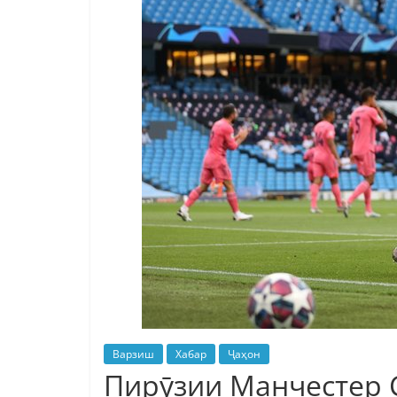
Варзиш
Хабар
Ҷаҳон
Пирӯзии Манчестер 