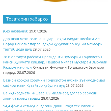
Тозатарин хабарҳо
(без названия)
29.07.2026
Дар шаш моҳи соли 2026 дар шаҳри Ваҳдат нисбати 271
нафар ноболиғ парвандаҳои ҳуқуқвайронкунии маъмурӣ
тартиб дода шуд
29.07.2026
28 июл таҳти раёсати Президенти Ҷумҳурии Тоҷикистон,
Раиси Ҳукумати кишвар, Пешвои миллат муҳтарам Эмомалӣ
Раҳмон
маҷлиси
Ҳукумати Ҷумҳурии Тоҷикистон баргузор
гардид.
28.07.2026
Вазири корҳои хориҷии Тоҷикистон нусхаи эътимодномаи
сафири нави Кувайтро қабул намуд
28.07.2026
Ба иқтисодиёти кишвар 1,9 миллиард доллар сармояи
хориҷӣ ворид гардид
28.07.2026
94,4 фоизи хатмкунандагони Донишгоҳи технологии