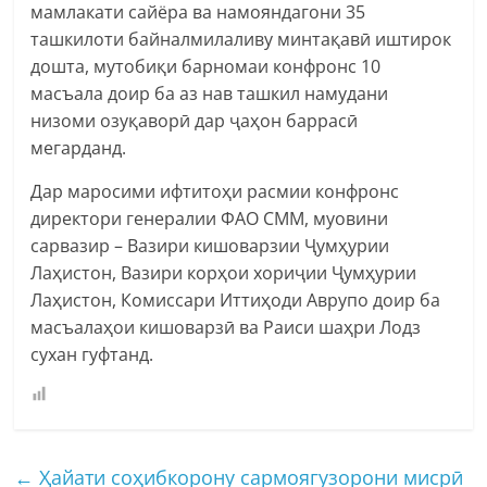
мамлакати сайёра ва намояндагони 35
ташкилоти байналмилаливу минтақавӣ иштирок
дошта, мутобиқи барномаи конфронс 10
масъала доир ба аз нав ташкил намудани
низоми озуқаворӣ дар ҷаҳон баррасӣ
мегарданд.
Дар маросими ифтитоҳи расмии конфронс
директори генералии ФАО СММ, муовини
сарвазир – Вазири кишоварзии Ҷумҳурии
Лаҳистон, Вазири корҳои хориҷии Ҷумҳурии
Лаҳистон, Комиссари Иттиҳоди Аврупо доир ба
масъалаҳои кишоварзӣ ва Раиси шаҳри Лодз
сухан гуфтанд.
←
Ҳайати соҳибкорону сармоягузорони мисрӣ