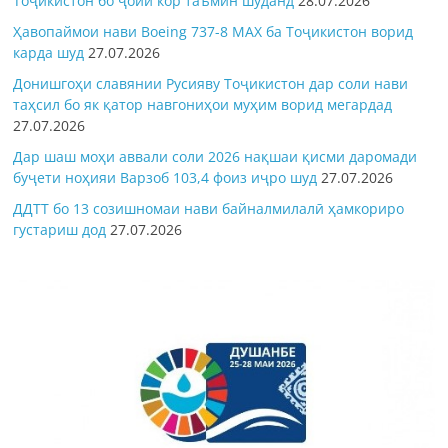
Тоҷикистон бо ҷойи кор таъмин шуданд
28.07.2026
Ҳавопаймои нави Boeing 737-8 MAX ба Тоҷикистон ворид
карда шуд
27.07.2026
Донишгоҳи славянии Русияву Тоҷикистон дар соли нави
таҳсил бо як қатор навгониҳои муҳим ворид мегардад
27.07.2026
Дар шаш моҳи аввали соли 2026 нақшаи қисми даромади
буҷети ноҳияи Варзоб 103,4 фоиз иҷро шуд
27.07.2026
ДДТТ бо 13 созишномаи нави байналмилалӣ ҳамкориро
густариш дод
27.07.2026