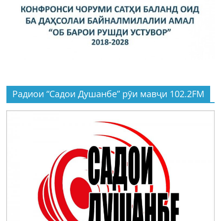
Радиои “Садои Душанбе” рӯи мавҷи 102.2FM