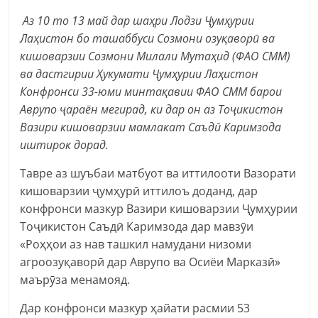
Аз 10 то 13 май дар шаҳри Лодзи Ҷумҳурии
Лаҳистон бо ташаббуси Созмони озуқаворӣ ва
кишоварзии Созмони Милали Мутаҳид (ФАО СММ)
ва дастгирии Ҳукумати Ҷумҳурии Лаҳистон
Конфронси 33-юми минтақавии ФАО СММ барои
Аврупо ҷараён мегирад, ки дар он аз Тоҷикистон
Вазири кишоварзии мамлакат Саъдӣ Каримзода
иштирок дорад.
Тавре аз шуъбаи матбуот ва иттилооти Вазорати
кишоварзии ҷумҳурӣ иттилоъ доданд, дар
конфронси мазкур Вазири кишоварзии Ҷумҳурии
Тоҷикистон Саъдӣ Каримзода дар мавзӯи
«Роҳҳои аз нав ташкил намудани низоми
агроозуқаворӣ дар Аврупо ва Осиёи Марказӣ»
маърӯза менамояд.
Дар конфронси мазкур ҳайати расмии 53