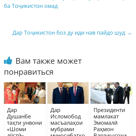
ба Тоҷикистон омад
Дар Тоҷикистон боз ду иди нав пайдо шуд
→
Вам также может
понравиться
Дар
Дар
Президенти
Душанбе
Исломобод
мамлакат
таҳти унвони
масъалаҳои
Эмомалӣ
«Шоми
мубрами
Раҳмон
дӯстӣ»
муносибатҳо
Варзишгоҳи