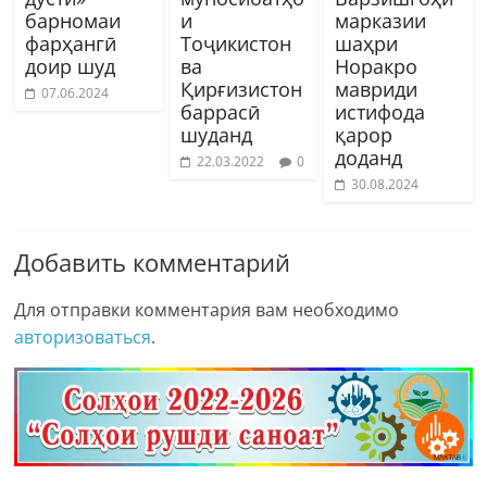
барномаи
и
марказии
фарҳангӣ
Тоҷикистон
шаҳри
доир шуд
ва
Норакро
Қирғизистон
мавриди
07.06.2024
баррасӣ
истифода
шуданд
қарор
доданд
22.03.2022
0
30.08.2024
Добавить комментарий
Для отправки комментария вам необходимо
авторизоваться
.