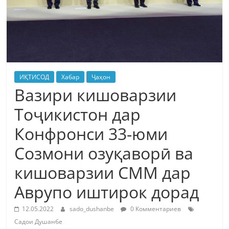
ИҚТИСОД
Хабар
Ҷаҳон
Вазири кишоварзии
Тоҷикистон дар
Конфронси 33-юми
Созмони озуқаворӣ ва
кишоварзии СММ дар
Аврупо иштирок дорад
12.05.2022
sado_dushanbe
0 Комментариев
Садои Душанбе