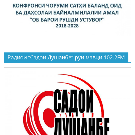
Радиои “Садои Душанбе” рӯи мавҷи 102.2FM