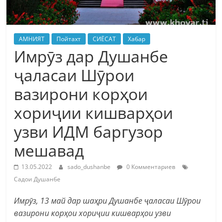
АМНИЯТ
Пойтахт
СИЁСАТ
Хабар
Имрӯз дар Душанбе
ҷаласаи Шӯрои
вазирони корҳои
хориҷии кишварҳои
узви ИДМ баргузор
мешавад
13.05.2022
sado_dushanbe
0 Комментариев
Садои Душанбе
Имрӯз, 13 май дар шаҳри Душанбе ҷаласаи Шӯрои
вазирони корҳои хориҷии кишварҳои узви