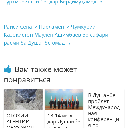
Туркманистон Сердар Бердимуҳамедов
Раиси Сенати Парламенти Ҷумҳурии
Қазоқистон Маулен Ашимбаев бо сафари
расмӣ ба Душанбе омад
→
Вам также может
понравиться
В Душанбе
пройдет
Международ
ная
ОГОҲИИ
13-14 июл
конференци
АГЕНТИИ
дар Душанбе
я по
ОБУҲАВОШ
ҷаласаи