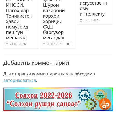
искусственн
ИНОСӢ.
Шӯрои
ому
Пагоҳ дар
вазирони
интеллекту
Тоҷикистон
корҳои
02.10.2025
ҳавои
хориҷии
номусоид
СҲШ
пешгӯӣ
баргузор
мешавад
мегардад
21.01.2026
03.07.2021
0
Добавить комментарий
Для отправки комментария вам необходимо
авторизоваться
.