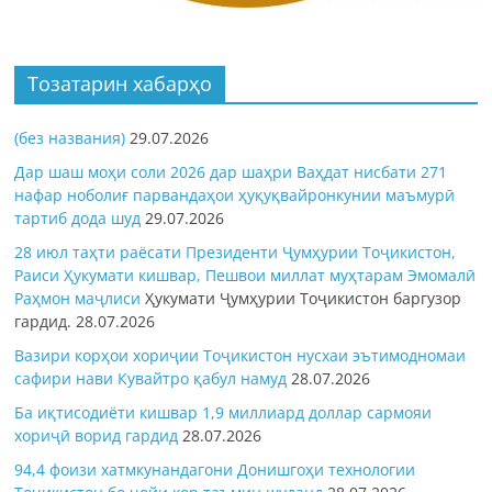
Тозатарин хабарҳо
(без названия)
29.07.2026
Дар шаш моҳи соли 2026 дар шаҳри Ваҳдат нисбати 271
нафар ноболиғ парвандаҳои ҳуқуқвайронкунии маъмурӣ
тартиб дода шуд
29.07.2026
28 июл таҳти раёсати Президенти Ҷумҳурии Тоҷикистон,
Раиси Ҳукумати кишвар, Пешвои миллат муҳтарам Эмомалӣ
Раҳмон
маҷлиси
Ҳукумати Ҷумҳурии Тоҷикистон баргузор
гардид.
28.07.2026
Вазири корҳои хориҷии Тоҷикистон нусхаи эътимодномаи
сафири нави Кувайтро қабул намуд
28.07.2026
Ба иқтисодиёти кишвар 1,9 миллиард доллар сармояи
хориҷӣ ворид гардид
28.07.2026
94,4 фоизи хатмкунандагони Донишгоҳи технологии