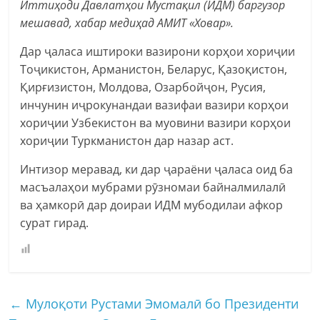
Иттиҳоди Давлатҳои Мустақил (ИДМ) баргузор
мешавад, хабар медиҳад АМИТ «Ховар».
Дар ҷаласа иштироки вазирони корҳои хориҷии
Тоҷикистон, Арманистон, Беларус, Қазоқистон,
Қирғизистон, Молдова, Озарбойҷон, Русия,
инчунин иҷрокунандаи вазифаи вазири корҳои
хориҷии Узбекистон ва муовини вазири корҳои
хориҷии Туркманистон дар назар аст.
Интизор меравад, ки дар ҷараёни ҷаласа оид ба
масъалаҳои мубрами рӯзномаи байналмилалӣ
ва ҳамкорӣ дар доираи ИДМ мубодилаи афкор
сурат гирад.
←
Мулоқоти Рустами Эмомалӣ бо Президенти