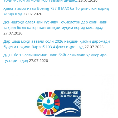
Тоҷикистон бо ҷойи кор таъмин шуданд
28.07.2026
Ҳавопаймои нави Boeing 737-8 MAX ба Тоҷикистон ворид
карда шуд
27.07.2026
Донишгоҳи славянии Русияву Тоҷикистон дар соли нави
таҳсил бо як қатор навгониҳои муҳим ворид мегардад
27.07.2026
Дар шаш моҳи аввали соли 2026 нақшаи қисми даромади
буҷети ноҳияи Варзоб 103,4 фоиз иҷро шуд
27.07.2026
ДДТТ бо 13 созишномаи нави байналмилалӣ ҳамкориро
густариш дод
27.07.2026