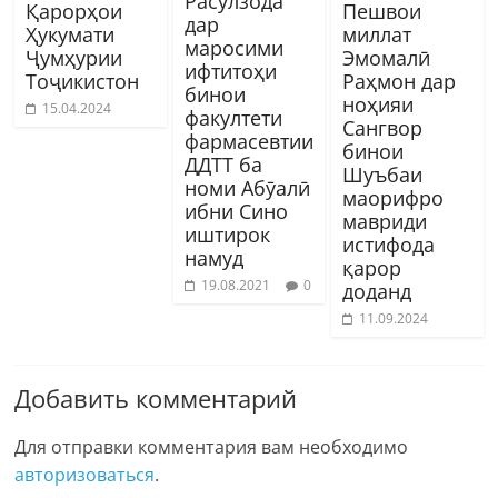
Расулзода
Қарорҳои
Пешвои
дар
Ҳукумати
миллат
маросими
Ҷумҳурии
Эмомалӣ
ифтитоҳи
Тоҷикистон
Раҳмон дар
бинои
ноҳияи
15.04.2024
факултети
Сангвор
фармасевтии
бинои
ДДТТ ба
Шуъбаи
номи Абӯалӣ
маорифро
ибни Сино
мавриди
иштирок
истифода
намуд
қарор
19.08.2021
0
доданд
11.09.2024
Добавить комментарий
Для отправки комментария вам необходимо
авторизоваться
.