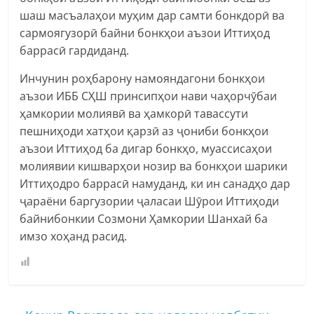
шаш масъалаҳои муҳим дар самти бонкдорӣ ва
сармоягузорӣ байни бонкҳои аъзои Иттиҳод
баррасӣ гардиданд.
Инчунин роҳбарону намояндагони бонкҳои
аъзои ИББ СҲШ принсипҳои нави чаҳорчӯбаи
ҳамкории молиявӣ ва ҳамкорӣ тавассути
пешниҳоди хатҳои қарзӣ аз ҷониби бонкҳои
аъзои Иттиҳод ба дигар бонкҳо, муассисаҳои
молиявии кишварҳои нозир ва бонкҳои шарики
Иттиҳодро баррасӣ намуданд, ки ин санадҳо дар
ҷараёни баргузории ҷаласаи Шӯрои Иттиҳоди
байнибонкии Созмони Ҳамкории Шанхай ба
имзо хоҳанд расид.