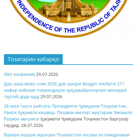
Тозатарин хабарҳо
(без названия)
29.07.2026
Дар шаш моҳи соли 2026 дар шаҳри Ваҳдат нисбати 271
нафар ноболиғ парвандаҳои ҳуқуқвайронкунии маъмурӣ
тартиб дода шуд
29.07.2026
28 июл таҳти раёсати Президенти Ҷумҳурии Тоҷикистон,
Раиси Ҳукумати кишвар, Пешвои миллат муҳтарам Эмомалӣ
Раҳмон
маҷлиси
Ҳукумати Ҷумҳурии Тоҷикистон баргузор
гардид.
28.07.2026
Вазири корҳои хориҷии Тоҷикистон нусхаи эътимодномаи