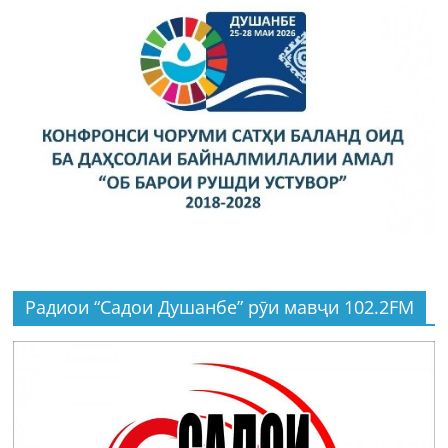
Радиои “Садои Душанбе” рӯи мавҷи 102.2FM