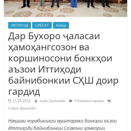
ИҚТИСОД
СИЁСАТ
Хабар
Дар Бухоро ҷаласаи
ҳамоҳангсозон ва
коршиносони бонкҳои
аъзои Иттиҳоди
байнибонкии СҲШ доир
гардид
21.05.2022
sado_dushanbe
0 Комментариев
Садои Душанбе
Нақшаи чорабиниҳои муштараки бонкҳои аъзои
Иттиҳоди байнибонкии Созмони ҳамкории