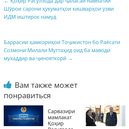
←
Қоҳир Расулзода дар ҷаласаи навбатии
Шӯрои сарони ҳукуматҳои кишварҳои узви
ИДМ иштирок намуд
Баррасии ҳамкориҳои Тоҷикистон бо Раёсати
Созмони Милали Муттаҳид оид ба маводи
мухаддир ва ҷинояткорӣ
→
Вам также может
понравиться
Сарвазири
мамлакат
Қоҳир