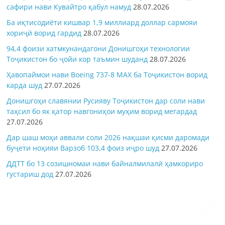
сафири нави Кувайтро қабул намуд
28.07.2026
Ба иқтисодиёти кишвар 1,9 миллиард доллар сармояи
хориҷӣ ворид гардид
28.07.2026
94,4 фоизи хатмкунандагони Донишгоҳи технологии
Тоҷикистон бо ҷойи кор таъмин шуданд
28.07.2026
Ҳавопаймои нави Boeing 737-8 MAX ба Тоҷикистон ворид
карда шуд
27.07.2026
Донишгоҳи славянии Русияву Тоҷикистон дар соли нави
таҳсил бо як қатор навгониҳои муҳим ворид мегардад
27.07.2026
Дар шаш моҳи аввали соли 2026 нақшаи қисми даромади
буҷети ноҳияи Варзоб 103,4 фоиз иҷро шуд
27.07.2026
ДДТТ бо 13 созишномаи нави байналмилалӣ ҳамкориро
густариш дод
27.07.2026