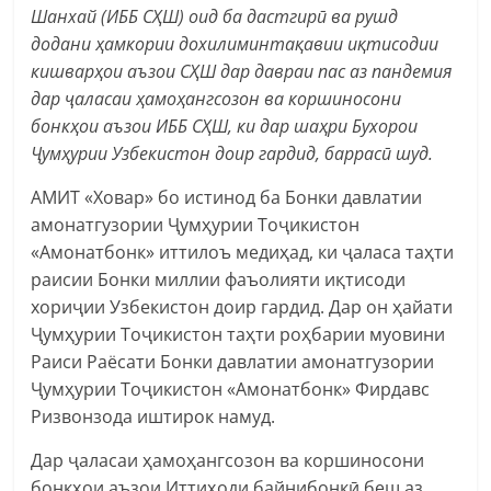
Шанхай (ИББ СҲШ) оид ба дастгирӣ ва рушд
додани ҳамкории дохилиминтақавии иқтисодии
кишварҳои аъзои СҲШ дар давраи пас аз пандемия
дар ҷаласаи ҳамоҳангсозон ва коршиносони
бонкҳои аъзои ИББ СҲШ, ки дар шаҳри Бухорои
Ҷумҳурии Узбекистон доир гардид, баррасӣ шуд.
АМИТ «Ховар» бо истинод ба Бонки давлатии
амонатгузории Ҷумҳурии Тоҷикистон
«Амонатбонк» иттилоъ медиҳад, ки ҷаласа таҳти
раисии Бонки миллии фаъолияти иқтисоди
хориҷии Узбекистон доир гардид. Дар он ҳайати
Ҷумҳурии Тоҷикистон таҳти роҳбарии муовини
Раиси Раёсати Бонки давлатии амонатгузории
Ҷумҳурии Тоҷикистон «Амонатбонк» Фирдавс
Ризвонзода иштирок намуд.
Дар ҷаласаи ҳамоҳангсозон ва коршиносони
бонкҳои аъзои Иттиҳоди байнибонкӣ беш аз