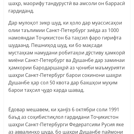
шаҳр, маорифу тандурустӣ ва амсоли он баррасӣ
гардиданд.
Дар мулоқот зикр шуд, ки ҳоло дар муассисаҳои
олии таълимии Санкт-Петербург зиёда аз 1000
намояндаи Тоҷикистон ба таҳсил фаро гирифта
шудаанд. Пешниҳод шуд, ки бо мақсади
мустаҳкам намудани робитаҳои дӯстиву ҳамкорӣ
миёни Санкт-Петербург ва Душанбе дар заминаи
ҳамкории бародаршаҳрӣ аз ҷониби маъмурияти
шаҳри Санкт-Петербург барои сокинони шаҳри
Душанбе ҳар сол 50 квота дар бахшҳои муҳим
барои таҳсил ҷудо карда шавад.
Ёдовар мешавем, ки ҳанӯз 6 октябри соли 1991
баъд аз соҳибистиқлол гардидани Тоҷикистон
шаҳри Санкт-Петербурги Федератсияи Русия яке
аз аввалинҳо шуда, бо шаҳри Душанбе паймони