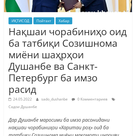
ИҚТИСОД
Пойтахт
Хабар
Нақшаи чорабиниҳо оид
ба татбиқи Созишнома
миёни шаҳрҳои
Душанбе ва Санкт-
Петербург ба имзо
расид
24.05.2022
sado_dushanbe
0 Комментариев
Садои Душанбе
Дар Душанбе маросими ба имзо расонидани
нақшаи чорабиниҳои «Харитаи роҳ» оид ба
татбиқи Созишнома миёни мақомоти иҷроияи