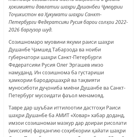
ҳокимияти давлатии шаҳри Душанбеи Ҷумҳурии
Тоҷикистон ва Ҳукумати шаҳри Санкт-
Петербурги Федератсияи Русия барои солҳои 2022-
2026 баргузор шуд.
Созишномаро муовини якуми раиси шаҳри
Душанбе Ҷамшед Табарзода ва ноиби
губернатори шаҳри Санкт-Петербурги
Федератсияи Русия Олег Эргашев имзо
намуданд. Ин созишнома ба густариши
ҳамкории бародаршаҳрӣ ва тақвияти
муносиботи дуҷониба миёни Душанбе ва Санкт-
Петербург мусоидати фаъол менамояд.
Тавре дар шуъбаи иттилоотии дастгоҳи Раиси
шаҳри Душанбе ба АМИТ «Ховар» хабар доданд,
имзои созишномаи мазкур дар доираи рисолати
(миссияи) фарҳангию соҳибкории ҳайати шаҳри