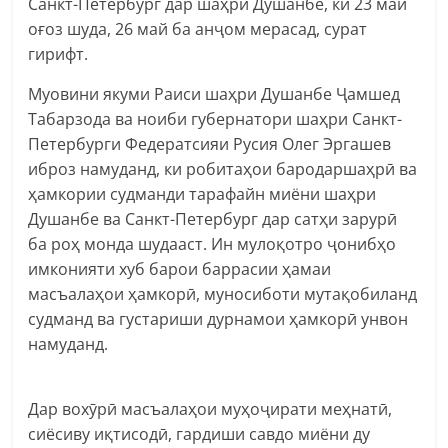
Санкт-Петербург дар шаҳри Душанбе, ки 23 май
оғоз шуда, 26 май ба анҷом мерасад, сурат
гирифт.
Муовини якуми Раиси шаҳри Душанбе Ҷамшед
Табарзода ва ноиби губернатори шаҳри Санкт-
Петербурги Федератсияи Русия Олег Эргашев
иброз намуданд, ки робитаҳои бародаршаҳрӣ ва
ҳамкории судманди тарафайн миёни шаҳри
Душанбе ва Санкт-Петербург дар сатҳи зарурӣ
ба роҳ монда шудааст. Ин мулоқотро ҷонибҳо
имконияти хуб барои баррасии ҳамаи
масъалаҳои ҳамкорӣ, муносиботи мутақобиланд
судманд ва густариши дурнамои ҳамкорӣ унвон
намуданд.
Дар вохӯрӣ масъалаҳои муҳоҷирати меҳнатӣ,
сиёсиву иқтисодӣ, гардиши савдо миёни ду