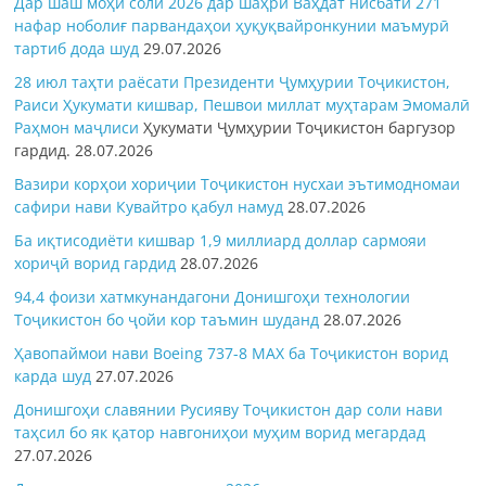
Дар шаш моҳи соли 2026 дар шаҳри Ваҳдат нисбати 271
нафар ноболиғ парвандаҳои ҳуқуқвайронкунии маъмурӣ
тартиб дода шуд
29.07.2026
28 июл таҳти раёсати Президенти Ҷумҳурии Тоҷикистон,
Раиси Ҳукумати кишвар, Пешвои миллат муҳтарам Эмомалӣ
Раҳмон
маҷлиси
Ҳукумати Ҷумҳурии Тоҷикистон баргузор
гардид.
28.07.2026
Вазири корҳои хориҷии Тоҷикистон нусхаи эътимодномаи
сафири нави Кувайтро қабул намуд
28.07.2026
Ба иқтисодиёти кишвар 1,9 миллиард доллар сармояи
хориҷӣ ворид гардид
28.07.2026
94,4 фоизи хатмкунандагони Донишгоҳи технологии
Тоҷикистон бо ҷойи кор таъмин шуданд
28.07.2026
Ҳавопаймои нави Boeing 737-8 MAX ба Тоҷикистон ворид
карда шуд
27.07.2026
Донишгоҳи славянии Русияву Тоҷикистон дар соли нави
таҳсил бо як қатор навгониҳои муҳим ворид мегардад
27.07.2026