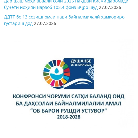
Дар шаш моҳи аввали соли 2026 нақшаи қисми даромади
буҷети ноҳияи Варзоб 103,4 фоиз иҷро шуд
27.07.2026
ДДТТ бо 13 созишномаи нави байналмилалӣ ҳамкориро
густариш дод
27.07.2026