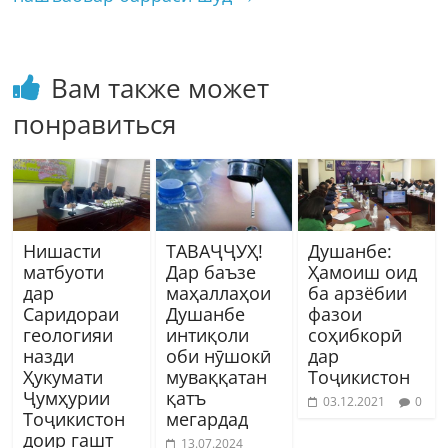
Вам также может
понравиться
Нишасти
ТАВАҶҶУҲ!
Душанбе:
матбуоти
Дар баъзе
Ҳамоиш оид
дар
маҳаллаҳои
ба арзёбии
Саридораи
Душанбе
фазои
геологияи
интиқоли
соҳибкорӣ
назди
оби нӯшокӣ
дар
Ҳукумати
муваққатан
Тоҷикистон
Ҷумҳурии
қатъ
03.12.2021
0
Тоҷикистон
мегардад
доир гашт
13.07.2024