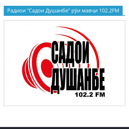
Радиои “Садои Душанбе” рӯи мавҷи 102.2FM