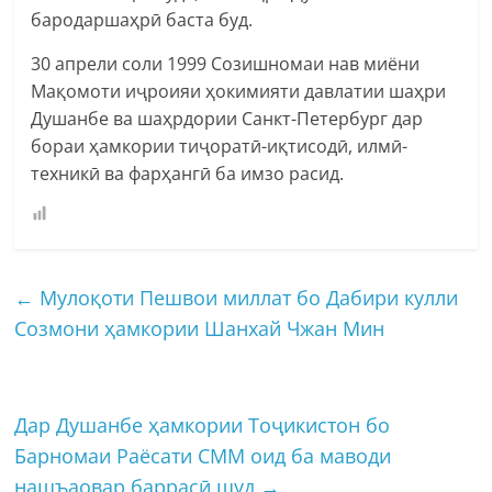
бародаршаҳрӣ баста буд.
30 апрели соли 1999 Созишномаи нав миёни
Мақомоти иҷроияи ҳокимияти давлатии шаҳри
Душанбе ва шаҳрдории Санкт-Петербург дар
бораи ҳамкории тиҷоратӣ-иқтисодӣ, илмӣ-
техникӣ ва фарҳангӣ ба имзо расид.
←
Мулоқоти Пешвои миллат бо Дабири кулли
Созмони ҳамкории Шанхай Чжан Мин
Дар Душанбе ҳамкории Тоҷикистон бо
Барномаи Раёсати СММ оид ба маводи
нашъаовар баррасӣ шуд
→