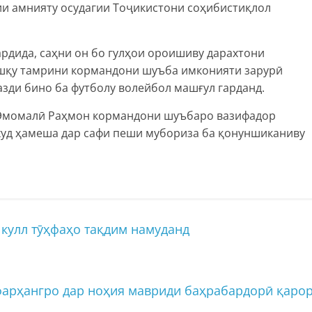
ии амнияту осудагии Тоҷикистони соҳибистиқлол
рдида, саҳни он бо гулҳои ороишиву дарахтони
ашқу тамрини кормандони шуъба имконияти зарурӣ
азди бино ба футболу волейбол машғул гарданд.
 Эмомалӣ Раҳмон кормандони шуъбаро вазифадор
 худ ҳамеша дар сафи пеши мубориза ба қонуншиканиву
кулл тӯҳфаҳо тақдим намуданд
фарҳангро дар ноҳия мавриди баҳрабардорӣ қаро