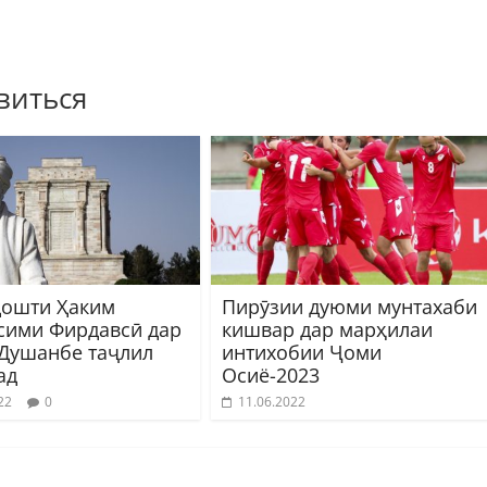
виться
дошти Ҳаким
Пирӯзии дуюми мунтахаби
сими Фирдавсӣ дар
кишвар дар марҳилаи
Душанбе таҷлил
интихобии Ҷоми
ад
Осиё-2023
22
0
11.06.2022