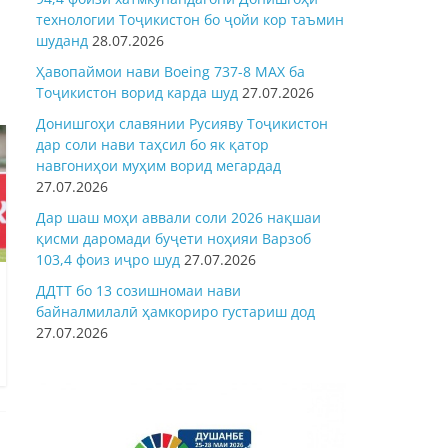
технологии Тоҷикистон бо ҷойи кор таъмин
шуданд
28.07.2026
Ҳавопаймои нави Boeing 737-8 MAX ба
Тоҷикистон ворид карда шуд
27.07.2026
Донишгоҳи славянии Русияву Тоҷикистон
дар соли нави таҳсил бо як қатор
навгониҳои муҳим ворид мегардад
27.07.2026
Дар шаш моҳи аввали соли 2026 нақшаи
қисми даромади буҷети ноҳияи Варзоб
103,4 фоиз иҷро шуд
27.07.2026
ДДТТ бо 13 созишномаи нави
байналмилалӣ ҳамкориро густариш дод
27.07.2026