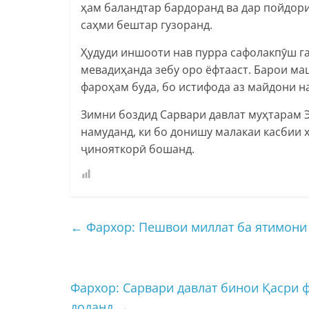
ҳам баландтар бардоранд ва дар пойдор
саҳми бештар гузоранд.
Ҳудуди иншооти нав пурра сафолакпӯш га
мевадиҳанда зебу оро ёфтааст. Барои м
фароҳам буда, бо истифода аз майдони н
Зимни боздид Сарвари давлат муҳтарам
намуданд, ки бо донишу малакаи касбии
ҷинояткорӣ бошанд.
←
Фархор: Пешвои миллат ба ятимони 
Фархор: Сарвари давлат бинои Қасри 
доданд
→