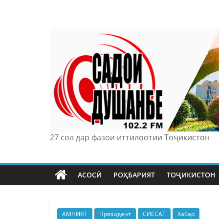
Skip
to
content
27 сол дар фазои иттилоотии Тоҷикистон
АСОСӢ
РОҲБАРИЯТ
ТОҶИКИСТОН
АМНИЯТ
Президент
СИЁСАТ
Хабар