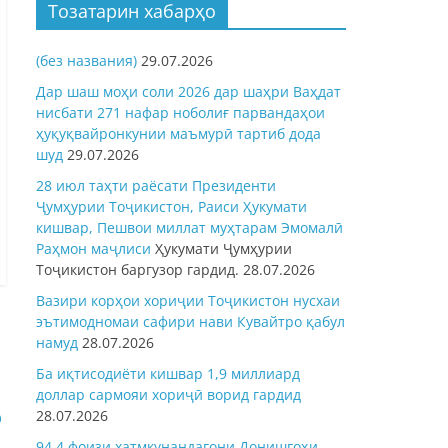
Тозатарин хабарҳо
(без названия)
29.07.2026
Дар шаш моҳи соли 2026 дар шаҳри Ваҳдат
нисбати 271 нафар ноболиғ парвандаҳои
ҳуқуқвайронкунии маъмурӣ тартиб дода
шуд
29.07.2026
28 июл таҳти раёсати Президенти
Ҷумҳурии Тоҷикистон, Раиси Ҳукумати
кишвар, Пешвои миллат муҳтарам Эмомалӣ
Раҳмон
маҷлиси
Ҳукумати Ҷумҳурии
Тоҷикистон баргузор гардид.
28.07.2026
Вазири корҳои хориҷии Тоҷикистон нусхаи
эътимодномаи сафири нави Кувайтро қабул
намуд
28.07.2026
Ба иқтисодиёти кишвар 1,9 миллиард
доллар сармояи хориҷӣ ворид гардид
р
28.07.2026
94,4 фоизи хатмкунандагони Донишгоҳи