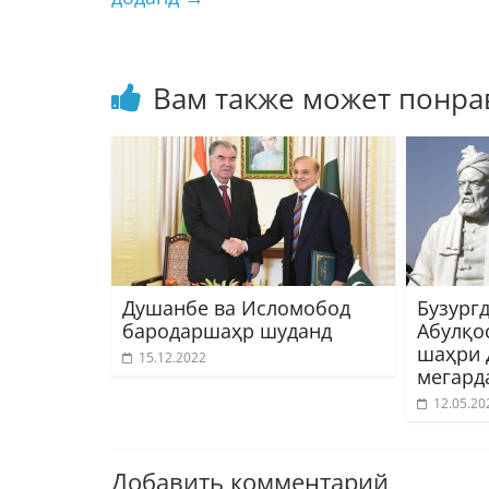
Вам также может понра
Душанбе ва Исломобод
Бузург
бародаршаҳр шуданд
Абулқо
шаҳри 
15.12.2022
мегард
12.05.20
Добавить комментарий