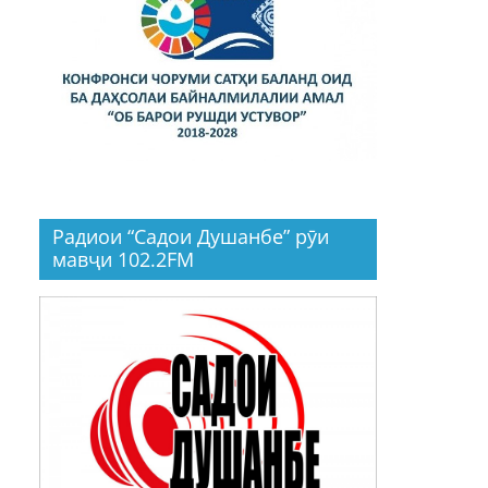
Радиои “Садои Душанбе” рӯи
мавҷи 102.2FM