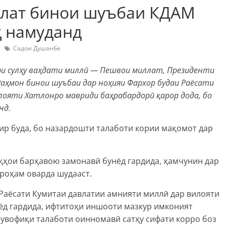
ллат бинои шуъбаи КДАМ
ҳ намуданд
Садои Душанбе
ори сулҳу ваҳдати миллӣ — Пешвои миллат, Президенти
аҳмон бинои шуъбаи дар ноҳияи Фархор будаи Раёсати
ояти Хатлонро мавриди баҳрабардорӣ қарор дода, бо
нд.
ир буда, бо назардошти талаботи кории мақомот дар
ҳои барҳавою замонавӣ бунёд гардида, ҳамчунин дар
роҳам оварда шудааст.
Раёсати Кумитаи давлатии амнияти миллӣ дар вилояти
ёд гардида, ифтитоҳи иншооти мазкур имконият
мувофиқи талаботи оинномавӣ сатҳу сифати корро боз