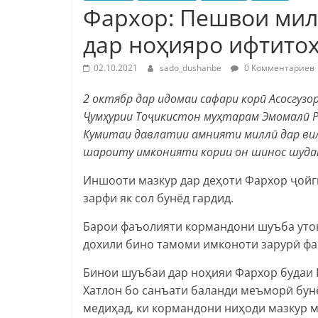
Фархор: Пешвои ми
дар ноҳияро ифтито
02.10.2021
sado_dushanbe
0 Комментариев
2 октябр дар идомаи сафари корӣ Асосгуз
Ҷумҳурии Тоҷикистон муҳтарам Эмомалӣ Р
Кумитаи давлатии амнияти миллӣ дар вил
шароиту имконияти кории он шинос шуда
Иншооти мазкур дар деҳоти Фархор ҷойг
зарфи як сол бунёд гардид.
Барои фаъолияти кормандони шуъба утоқ
дохили бино тамоми имконоти зарурӣ фа
Бинои шуъбаи дар ноҳияи Фархор будаи 
Хатлон бо санъати баланди меъморӣ бун
медиҳад, ки кормандони ниҳоди мазкур 