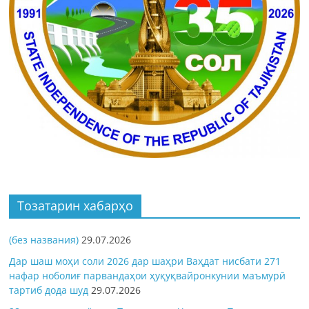
Тозатарин хабарҳо
(без названия)
29.07.2026
Дар шаш моҳи соли 2026 дар шаҳри Ваҳдат нисбати 271
нафар ноболиғ парвандаҳои ҳуқуқвайронкунии маъмурӣ
тартиб дода шуд
29.07.2026