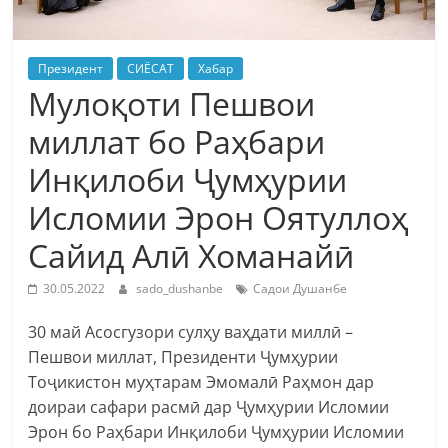
Президент
СИЁСАТ
Хабар
Мулоқоти Пешвои
миллат бо Раҳбари
Инқилоби Ҷумҳурии
Исломии Эрон Оятуллоҳ
Сайид Алӣ Хоманайӣ
30.05.2022
sado_dushanbe
Садои Душанбе
30 май Асосгузори сулҳу ваҳдати миллӣ –
Пешвои миллат, Президенти Ҷумҳурии
Тоҷикистон муҳтарам Эмомалӣ Раҳмон дар
доираи сафари расмӣ дар Ҷумҳурии Исломии
Эрон бо Раҳбари Инқилоби Ҷумҳурии Исломии