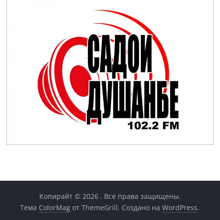
Копирайт © 2026
. Все права защищены.
Тема
ColorMag
от ThemeGrill. Создано на
WordPress
.