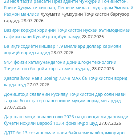
28 июл таҳти раёсати Президенти Ҷумҳурии Тоҷикистон,
Раиси Ҳукумати кишвар, Пешвои миллат муҳтарам Эмомалӣ
Раҳмон
маҷлиси
Ҳукумати Ҷумҳурии Тоҷикистон баргузор
гардид.
28.07.2026
Вазири корҳои хориҷии Тоҷикистон нусхаи эътимодномаи
сафири нави Кувайтро қабул намуд
28.07.2026
Ба иқтисодиёти кишвар 1,9 миллиард доллар сармояи
хориҷӣ ворид гардид
28.07.2026
94,4 фоизи хатмкунандагони Донишгоҳи технологии
Тоҷикистон бо ҷойи кор таъмин шуданд
28.07.2026
Ҳавопаймои нави Boeing 737-8 MAX ба Тоҷикистон ворид
карда шуд
27.07.2026
Донишгоҳи славянии Русияву Тоҷикистон дар соли нави
таҳсил бо як қатор навгониҳои муҳим ворид мегардад
27.07.2026
Дар шаш моҳи аввали соли 2026 нақшаи қисми даромади
буҷети ноҳияи Варзоб 103,4 фоиз иҷро шуд
27.07.2026
ДДТТ бо 13 созишномаи нави байналмилалӣ ҳамкориро