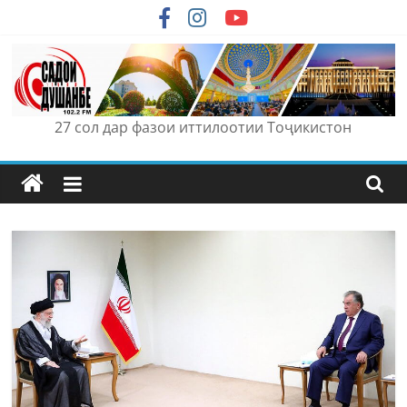
Skip
to
content
27 сол дар фазои иттилоотии Тоҷикистон