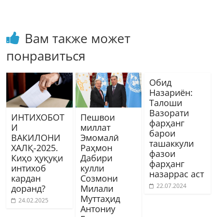
Вам также может
понравиться
Обид
Назариён:
Талоши
Вазорати
ИНТИХОБОТ
Пешвои
фарҳанг
И
миллат
барои
ВАКИЛОНИ
Эмомалӣ
ташаккули
ХАЛҚ-2025.
Раҳмон
фазои
Киҳо ҳуқуқи
Дабири
фарҳанг
интихоб
кулли
назаррас аст
кардан
Созмони
22.07.2024
доранд?
Милали
Муттаҳид
24.02.2025
Антониу