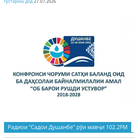
густариш дод
27.07.2026
Радиои “Садои Душанбе” рӯи мавҷи 102.2FM