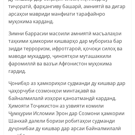
тиҷоратӣ, фарҳангиву башарӣ, амниятӣ ва дигар
арсаҳои мавриди манфиати тарафайнро
муҳокима карданд.
Зимни баррасии масоили амниятӣ масъалаҳои
таҳкими ҳамкории кишварҳо дар мубориза бар
зидди терроризм, ифротгароӣ, қочоқи силоҳ ва
маводи мухаддир, ҷиноятҳои муташаккили
фаромиллӣ ва вазъи Афғонистон муҳокима
гардид.
Ҷонибҳо аз ҳамкориҳои судманди ду кишвар дар
ҷаҳорчуби созмонҳои минтақавӣ ва
байналмилалӣ изҳори қаноатмандӣ карданд.
Ҳимояти Тоҷикистон аз узвияти комили
Ҷумҳурии Исломии Эрон дар Созмони ҳамкории
Шанхай далели боризи робитаҳои судманди
дуҷонибаи ду кишвар дар арсаи байналмилалӣ