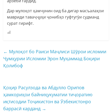
арзёбӣ гардид.
Дар мулоқот ҳамчунин оид ба дигар масъалаҳои
мавриди таваҷҷуҳи ҷонибҳо гуфтугӯи судманд
сурат гирифт.
←
Мулоқот бо Раиси Маҷлиси Шӯрои исломии
Ҷумҳурии Исломии Эрон Муҳаммад Боқири
Қолибоф
Қоҳир Расулзода ва Абдулло Орипов
ҳамкориҳои байниҳукуматии тиҷоратию
иқтисодии Тоҷикистон ва Ӯзбекистонро
баррасӣ карданд
→