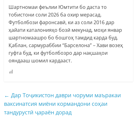
Шартномаи феълии Юмтити бо даста то
тобистони соли 2026 ба охир мерасад.
Футболбози фаронсавӣ, ки аз соли 2016 дар
ҳайати каталонияҳо бозӣ мекунад, моҳи январ
шартномаашро бо бошгоҳ тамдид карда буд.
Қаблан, сармураббии “Барселона” – Хави возеҳ
гуфта буд, ки футболбозро дар нақшаҳои
ояндааш шомил кардааст.
←
Дар Тоҷикистон даври чоруми маъракаи
ваксинатсия миёни кормандони соҳаи
тандурустӣ ҷараён дорад