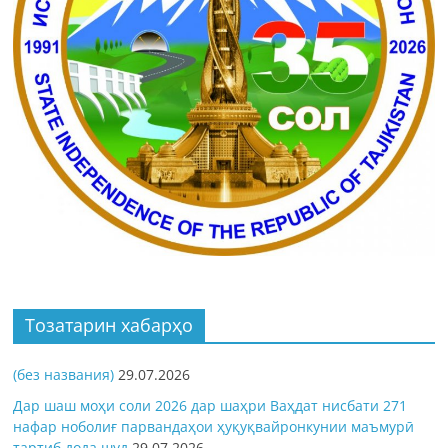
Тозатарин хабарҳо
(без названия)
29.07.2026
Дар шаш моҳи соли 2026 дар шаҳри Ваҳдат нисбати 271
нафар ноболиғ парвандаҳои ҳуқуқвайронкунии маъмурӣ
тартиб дода шуд
29.07.2026