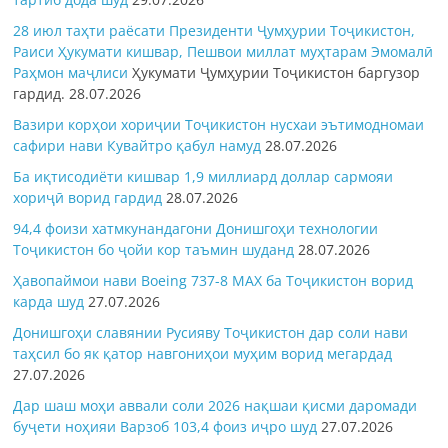
28 июл таҳти раёсати Президенти Ҷумҳурии Тоҷикистон,
Раиси Ҳукумати кишвар, Пешвои миллат муҳтарам Эмомалӣ
Раҳмон
маҷлиси
Ҳукумати Ҷумҳурии Тоҷикистон баргузор
гардид.
28.07.2026
Вазири корҳои хориҷии Тоҷикистон нусхаи эътимодномаи
сафири нави Кувайтро қабул намуд
28.07.2026
Ба иқтисодиёти кишвар 1,9 миллиард доллар сармояи
хориҷӣ ворид гардид
28.07.2026
94,4 фоизи хатмкунандагони Донишгоҳи технологии
Тоҷикистон бо ҷойи кор таъмин шуданд
28.07.2026
Ҳавопаймои нави Boeing 737-8 MAX ба Тоҷикистон ворид
карда шуд
27.07.2026
Донишгоҳи славянии Русияву Тоҷикистон дар соли нави
таҳсил бо як қатор навгониҳои муҳим ворид мегардад
27.07.2026
Дар шаш моҳи аввали соли 2026 нақшаи қисми даромади
буҷети ноҳияи Варзоб 103,4 фоиз иҷро шуд
27.07.2026