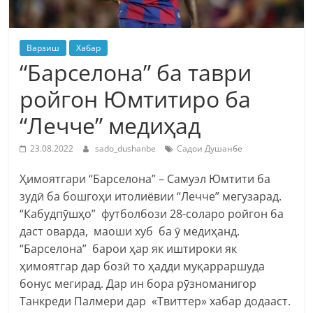
Варзиш
Хабар
“Барселона” ба таври
ройгон Юмтитиро ба
“Лечче” медиҳад
23.08.2022
sado_dushanbe
Садои Душанбе
Ҳимоятгари “Барселона” – Самуэл Юмтити ба
зудӣ ба бошгоҳи итолиёвии “Лечче” мегузарад.
“Кабудпӯшҳо” футболбози 28-соларо ройгон ба
даст оварда, маоши хуб ба ӯ медиҳанд.
“Барселона” барои ҳар як иштироки як
ҳимоятгар дар бозӣ то ҳадди муқарраршуда
бонус мегирад. Дар ин бора рӯзноманигор
Танкреди Палмери дар «Твиттер» хабар додааст.