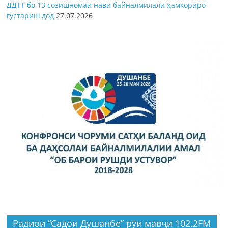
ДДТТ бо 13 созишномаи нави байналмилалӣ ҳамкориро
густариш дод
27.07.2026
Радиои “Садои Душанбе” рӯи мавҷи 102.2FM