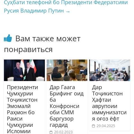
Суҳбати телефонӣ бо Президенти Федератсияи
Русия Владимир Путин
→
Вам также может
понравиться
Президенти
Дар Гаага
Дар
Ҷумҳурии
Брифинг оид
Тоҷикистон
Тоҷикистон
ба
Ҳафтаи
Эмомалӣ
Конфронси
аврупоии
Раҳмон бо
оби СММ
иммунизатси
Раиси
баргузор
я оғоз ёфт
Ҷумҳурии
гардид
29.04.2025
Исломии
20.02.2023