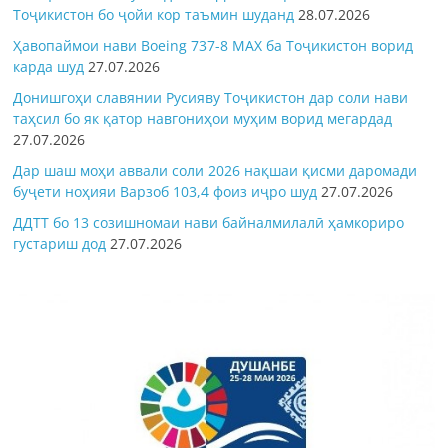
Тоҷикистон бо ҷойи кор таъмин шуданд
28.07.2026
Ҳавопаймои нави Boeing 737-8 MAX ба Тоҷикистон ворид
карда шуд
27.07.2026
Донишгоҳи славянии Русияву Тоҷикистон дар соли нави
таҳсил бо як қатор навгониҳои муҳим ворид мегардад
27.07.2026
Дар шаш моҳи аввали соли 2026 нақшаи қисми даромади
буҷети ноҳияи Варзоб 103,4 фоиз иҷро шуд
27.07.2026
ДДТТ бо 13 созишномаи нави байналмилалӣ ҳамкориро
густариш дод
27.07.2026