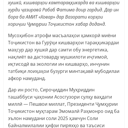
хушкӣ, кишварҳои камтараққикарда ва кишварҳои
хурди ҷазиравӣ Рабаб Фатима доир гардид. Дар ин
бора ба АМИТ «Ховар» дар Вазорати корҳои
хориҷии Ҷумҳурии Тоҷикистон хабар доданд.
Мусоҳибон атрофи масъалаҳои ҳамкорӣ миёни
Тоҷикистон ва Гурӯҳи кишварҳои тараққикардаи
маҳсур дар хушкӣ дар самти обу энергетика,
нақлиёт ва дастоварду мушкилоти иҷтимоӣ,
иқтисодӣ ва экологии ин кишварҳо, инчунин
татбиқи лоиҳаҳои бузурги минтақавӣ мубодилаи
афкор намуданд.
Дар ин росто, Сироҷиддин Муҳриддин
ташаббуси ҷаҳонии Асосгузори сулҳу ваҳдати
миллӣ — Пешвои миллат, Президенти Ҷумҳурии
Тоҷикистон муҳтарам Эмомалӣ Раҳмонро оид ба
эълон намудани соли 2025 ҳамчун Соли
байналмилалии ҳифзи пиряхҳо ва таъсиси