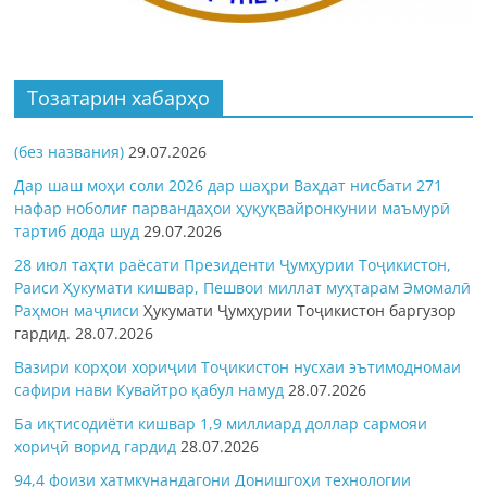
Тозатарин хабарҳо
(без названия)
29.07.2026
Дар шаш моҳи соли 2026 дар шаҳри Ваҳдат нисбати 271
нафар ноболиғ парвандаҳои ҳуқуқвайронкунии маъмурӣ
тартиб дода шуд
29.07.2026
28 июл таҳти раёсати Президенти Ҷумҳурии Тоҷикистон,
Раиси Ҳукумати кишвар, Пешвои миллат муҳтарам Эмомалӣ
Раҳмон
маҷлиси
Ҳукумати Ҷумҳурии Тоҷикистон баргузор
гардид.
28.07.2026
Вазири корҳои хориҷии Тоҷикистон нусхаи эътимодномаи
сафири нави Кувайтро қабул намуд
28.07.2026
Ба иқтисодиёти кишвар 1,9 миллиард доллар сармояи
хориҷӣ ворид гардид
28.07.2026
94,4 фоизи хатмкунандагони Донишгоҳи технологии