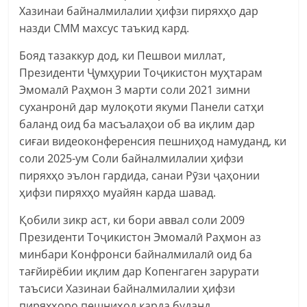
Хазинаи байналмилалии ҳифзи пиряхҳо дар
назди СММ махсус таъкид кард.
Бояд тазаккур дод, ки Пешвои миллат,
Президенти Ҷумҳурии Тоҷикистон муҳтарам
Эмомалӣ Раҳмон 3 марти соли 2021 зимни
суханронӣ дар мулоқоти якуми Панели сатҳи
баланд оид ба масъалаҳои об ва иқлим дар
сиғаи видеоконференсия пешниҳод намуданд, ки
соли 2025-ум Соли байналмилалии ҳифзи
пиряхҳо эълон гардида, санаи Рӯзи ҷаҳонии
ҳифзи пиряхҳо муайян карда шавад.
Қобили зикр аст, ки бори аввал соли 2009
Президенти Тоҷикистон Эмомалӣ Раҳмон аз
минбари Конфронси байналмилалӣ оид ба
тағйирёбии иқлим дар Копенгаген зарурати
таъсиси Хазинаи байналмилалии ҳифзи
пиряхҳоро пешниҳод карда буданд.