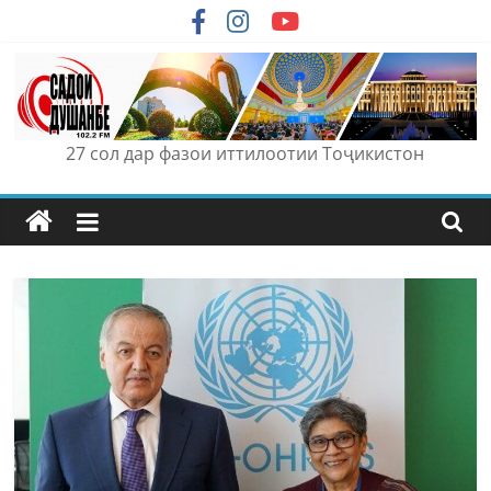
Skip
to
content
27 сол дар фазои иттилоотии Тоҷикистон