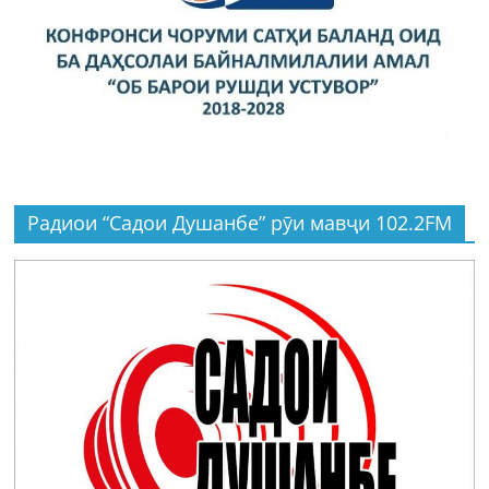
Радиои “Садои Душанбе” рӯи мавҷи 102.2FM