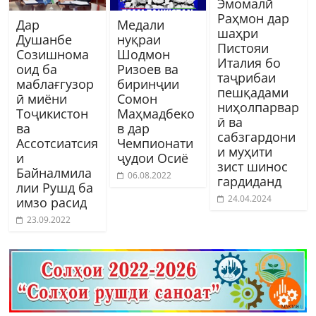
Эмомалӣ
Раҳмон дар
Дар
Медали
шаҳри
Душанбе
нуқраи
Пистояи
Созишнома
Шодмон
Италия бо
оид ба
Ризоев ва
таҷрибаи
маблағгузор
биринҷии
пешқадами
ӣ миёни
Сомон
ниҳолпарвар
Тоҷикистон
Маҳмадбеко
ӣ ва
ва
в дар
сабзгардони
Ассотсиатсия
Чемпионати
и муҳити
и
ҷудои Осиё
зист шинос
Байналмила
06.08.2022
гардиданд
лии Рушд ба
24.04.2024
имзо расид
23.09.2022