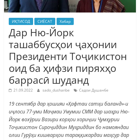
ИҚТИСОД
СИЁСАТ
Хабар
Дар Ню-Йорк
ташаббусҳои ҷаҳонии
Президенти Тоҷикистон
оид ба ҳифзи пиряхҳо
баррасӣ шуданд
21.09.2022
sado_dushanbe
Садои Душанбе
19 сентябр дар ҳошияи «Ҳафтаи сатҳи баланд»-и
иҷлоси 77-уми Маҷмаи Умумии СММ дар шаҳри Ню-
Йорк вохӯрии Вазири корҳои хориҷии Ҷумҳурии
Тоҷикистон Сироҷиддин Муҳриддин бо намояндаи
олии Гурӯҳи кишварҳои тараққикардаи маҳсур дар