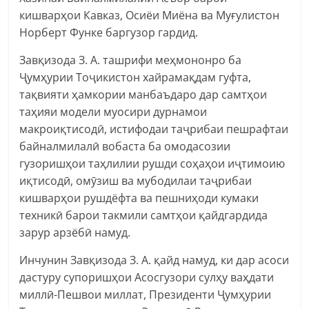
кишварҳои Кавказ, Осиёи Миёна ва Муғулистон
Норберт Функе баргузор гардид.
Завқизода З. А. ташрифи меҳмононро ба
Ҷумҳурии Тоҷикистон хайрамақдам гуфта,
тақвияти ҳамкории манбаъдаро дар самтҳои
таҳияи модели муосири дурнамои
макроиқтисодӣ, истифодаи таҷрибаи пешрафтаи
байналмилалӣ вобаста ба омодасозии
гузоришҳои таҳлилии рушди соҳаҳои иҷтимоию
иқтисодӣ, омӯзиш ва мубодилаи таҷрибаи
кишварҳои рушдёфта ва пешниҳоди кумаки
техникӣ барои такмили самтҳои қайдгардида
зарур арзёбӣ намуд.
Инчунин Завқизода З. А. қайд намуд, ки дар асоси
дастуру супоришҳои Асосгузори сулҳу ваҳдати
миллӣ-Пешвои миллат, Президенти Ҷумҳурии