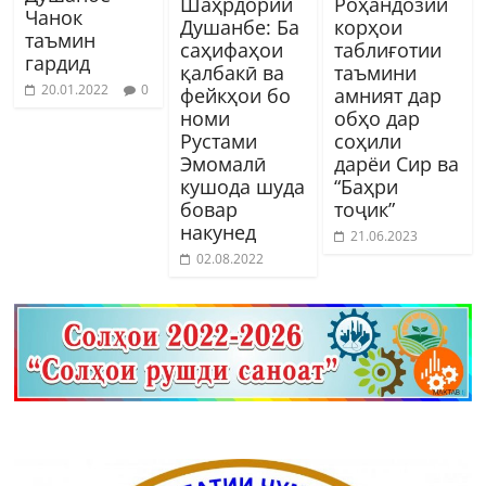
Шаҳрдории
Роҳандозии
Чанок
Душанбе: Ба
корҳои
таъмин
саҳифаҳои
таблиғотии
гардид
қалбакӣ ва
таъмини
20.01.2022
0
фейкҳои бо
амният дар
номи
обҳо дар
Рустами
соҳили
Эмомалӣ
дарёи Сир ва
кушода шуда
“Баҳри
бовар
тоҷик”
накунед
21.06.2023
02.08.2022