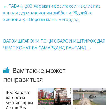
←
ТАВАҶҶУҲ! Ҳаракати воситаҳои нақлиёт аз
канали дериватсионии хиёбони Рӯдакӣ то
хиёбони Ҳ. Шерозӣ манъ мегардад
ВАРЗИШГАРОНИ ТОҶИК БАРОИ ИШТИРОК ДАР
ЧЕМПИОНАТ БА САМАРҚАНД РАФТАНД
→
Вам также может
понравиться
IRS: Ҳаракат
дар роҳи
мошингарди
Душанбе-