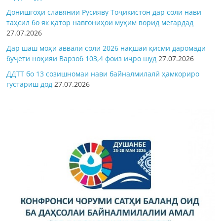
Донишгоҳи славянии Русияву Тоҷикистон дар соли нави
таҳсил бо як қатор навгониҳои муҳим ворид мегардад
27.07.2026
Дар шаш моҳи аввали соли 2026 нақшаи қисми даромади
буҷети ноҳияи Варзоб 103,4 фоиз иҷро шуд
27.07.2026
ДДТТ бо 13 созишномаи нави байналмилалӣ ҳамкориро
густариш дод
27.07.2026