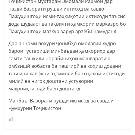
Тоҷикистон муҳтарам Эмомалӣ Раҳмон дар
назди Вазорати рушди иқтисод ва савдо
Пажӯҳишгоҳи илмӣ-таҳқиқотии иқтисодӣ таъсис
дода шудааст ва тақвияти ҳамкории марказро бо
Пажӯҳишгоҳи мазкур зарур арзёбӣ намуданд.
Дар анҷоми вохӯрӣ ҷонибҳо омодагии худро
барои густариши минбаъдаи ҳамкориҳо дар
самти ташкили чорабиниҳои машваратию
омӯзишӣ вобаста ба пешгирӣ ва коҳиш додани
таъсири хавфҳои эҳтимолӣ ба соҳаҳои иқтисоди
миллӣ ва нигоҳ доштани устувории
макроиқтисодӣ баён доштанд.
Манбаъ: Вазорати рушди иқтисод ва савдои
Ҷумҳурии Тоҷикистон