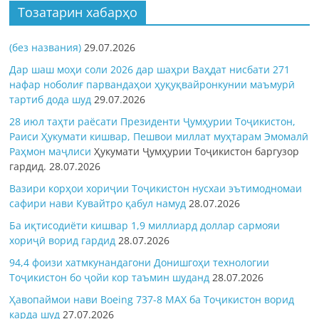
Тозатарин хабарҳо
(без названия)
29.07.2026
Дар шаш моҳи соли 2026 дар шаҳри Ваҳдат нисбати 271
нафар ноболиғ парвандаҳои ҳуқуқвайронкунии маъмурӣ
тартиб дода шуд
29.07.2026
28 июл таҳти раёсати Президенти Ҷумҳурии Тоҷикистон,
Раиси Ҳукумати кишвар, Пешвои миллат муҳтарам Эмомалӣ
Раҳмон
маҷлиси
Ҳукумати Ҷумҳурии Тоҷикистон баргузор
гардид.
28.07.2026
Вазири корҳои хориҷии Тоҷикистон нусхаи эътимодномаи
сафири нави Кувайтро қабул намуд
28.07.2026
Ба иқтисодиёти кишвар 1,9 миллиард доллар сармояи
хориҷӣ ворид гардид
28.07.2026
94,4 фоизи хатмкунандагони Донишгоҳи технологии
Тоҷикистон бо ҷойи кор таъмин шуданд
28.07.2026
Ҳавопаймои нави Boeing 737-8 MAX ба Тоҷикистон ворид
карда шуд
27.07.2026