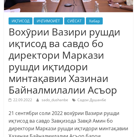
ИҚТИСОД
ИҶТИМОИЁТ
СИЁСАТ
Хабар
Вохӯрии Вазири рушди
иқтисод ва савдо бо
директори Маркази
рушди иқтидори
минтақавии Хазинаи
Байналмилалии Асъор
22.09.2022
sado_dushanbe
Садои Душанбе
21 сентябри соли 2022 вохӯрии Вазири рушди
иқтисод ва савдо Завқизода Завқӣ Амин бо
директори Маркази рушди иқтидори минтақавии
Хазинаи Байналмилалии Асъор барои