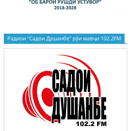
Радиои “Садои Душанбе” рӯи мавҷи 102.2FM