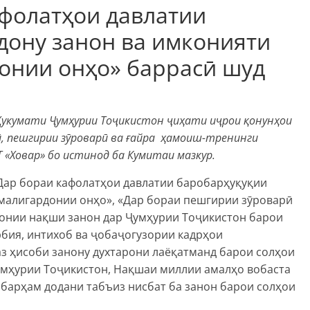
афолатҳои давлатии
дону занон ва имконияти
онии онҳо» баррасӣ шуд
 Ҳукумати Ҷумҳурии Тоҷикистон ҷиҳати иҷрои қонунҳои
ӣ, пешгирии зӯроварӣ ва ғайра ҳамоиш-тренинги
 «Ховар» бо истинод ба Кумитаи мазкур.
Дар бораи кафолатҳои давлатии баробарҳуқуқии
малигардонии онҳо», «Дар бораи пешгирии зӯроварӣ
донии нақши занон дар Ҷумҳурии Тоҷикистон барои
рбия, интихоб ва ҷобаҷогузории кадрҳои
з ҳисоби занону духтарони лаёқатманд барои солҳои
Ҷумҳурии Тоҷикистон, Нақшаи миллии амалҳо вобаста
 барҳам додани табъиз нисбат ба занон барои солҳои