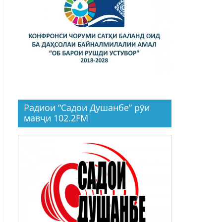
Радиои “Садои Душанбе” рӯи
мавҷи 102.2FM