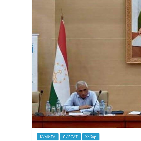
КУМИТА
СИЁСАТ
Хабар