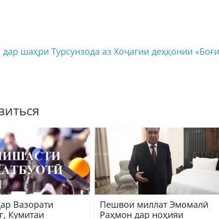
дар шаҳри Турсунзода аз Хоҷагии деҳқонии «Боғ
виться
дар Вазорати
Пешвои миллат Эмомалӣ
г, Кумитаи
Раҳмон дар ноҳияи