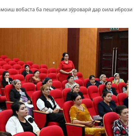
амоиш вобаста ба пешгирии зӯроварӣ дар оила ибрози