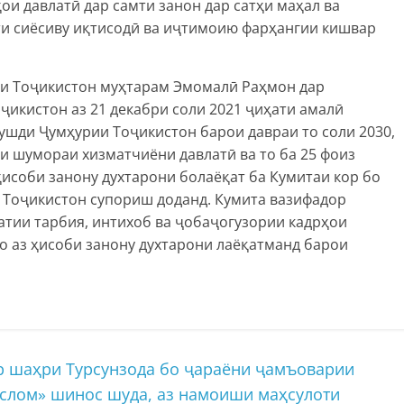
и давлатӣ дар самти занон дар сатҳи маҳал ва
и сиёсиву иқтисодӣ ва иҷтимоию фарҳангии кишвар
ии Тоҷикистон муҳтарам Эмомалӣ Раҳмон дар
икистон аз 21 декабри соли 2021 ҷиҳати амалӣ
ушди Ҷумҳурии Тоҷикистон барои давраи то соли 2030,
и шумораи хизматчиёни давлатӣ ва то ба 25 фоиз
исоби занону духтарони болаёқат ба Кумитаи кор бо
и Тоҷикистон супориш доданд. Кумита вазифадор
атии тарбия, интихоб ва ҷобаҷогузории кадрҳои
 аз ҳисоби занону духтарони лаёқатманд барои
р шаҳри Турсунзода бо ҷараёни ҷамъоварии
Ислом» шинос шуда, аз намоиши маҳсулоти