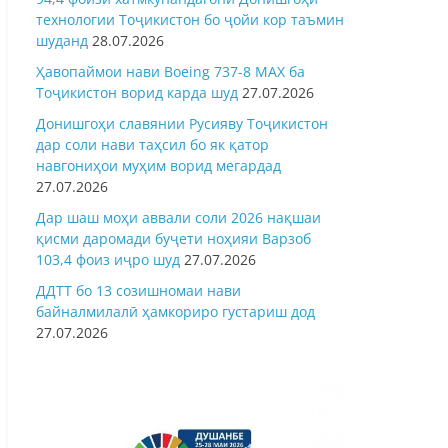
технологии Тоҷикистон бо ҷойи кор таъмин
шуданд
28.07.2026
Ҳавопаймои нави Boeing 737-8 MAX ба
Тоҷикистон ворид карда шуд
27.07.2026
Донишгоҳи славянии Русияву Тоҷикистон
дар соли нави таҳсил бо як қатор
навгониҳои муҳим ворид мегардад
27.07.2026
Дар шаш моҳи аввали соли 2026 нақшаи
қисми даромади буҷети ноҳияи Варзоб
103,4 фоиз иҷро шуд
27.07.2026
ДДТТ бо 13 созишномаи нави
байналмилалӣ ҳамкориро густариш дод
27.07.2026