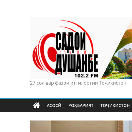
Skip
to
content
27 сол дар фазои иттилоотии Тоҷикистон
АСОСӢ
РОҲБАРИЯТ
ТОҶИКИСТОН