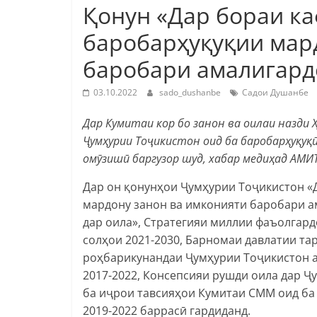
Қонун «Дар бораи к
баробарҳуқуқии мар
баробари амалигард
03.10.2022
sado_dushanbe
Садои Душанбе
Дар Кумитаи кор бо занон ва оилаи назди
Ҷумҳурии Тоҷикистон оид ба баробарҳуқуқ
омӯзишӣ баргузор шуд, хабар медиҳад АМИТ
Дар он қонунҳои Ҷумҳурии Тоҷикистон «
мардону занон ва имконияти баробари а
дар оила», Стратегияи миллии фаъолгар
солҳои 2021-2030, Барномаи давлатии та
роҳбарикунандаи Ҷумҳурии Тоҷикистон а
2017-2022, Консепсияи рушди оила дар 
ба иҷрои тавсияҳои Кумитаи СММ оид ба
2019-2022 баррасӣ гардиданд.