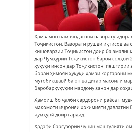
Ҳамзамон намояндагони вазорату идораҳ
Тоҷикистон, Вазорати рушди иқтисод ва
кишоварзии Тоҷикистон доир ба амалиш
дар Ҷумҳурии Тоҷикистон барои солҳои 
ҳуқуқи инсон дар Тоҷикистон, пешгирии 
бораи ҳимояи ҳуқуқи ҳамаи коргарони му
мутобиқшавӣ ба он ва дигар масоили ма
баробарҳуқуқии мардону занон дар соҳаи 
Ҳамоиш бо ҷалби сардорони раёсат, муд
мақомоти иҷроияи ҳокимияти давлатии В
ҷумҳурӣ доир гардид.
Ҳадафи баргузории чунин машғулияти ом