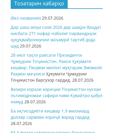
Тозатарин хабарҳо
(без названия)
29.07.2026
Дар шаш моҳи соли 2026 дар шаҳри Ваҳдат
нисбати 271 нафар ноболиғ парвандаҳои
ҳуқуқвайронкунии маъмурӣ тартиб дода
шуд
29.07.2026
28 июл таҳти раёсати Президенти
Ҷумҳурии Тоҷикистон, Раиси Ҳукумати
кишвар, Пешвои миллат муҳтарам Эмомалӣ
Раҳмон
маҷлиси
Ҳукумати Ҷумҳурии
Тоҷикистон баргузор гардид.
28.07.2026
Вазири корҳои хориҷии Тоҷикистон нусхаи
эътимодномаи сафири нави Кувайтро қабул
намуд
28.07.2026
Ба иқтисодиёти кишвар 1,9 миллиард
доллар сармояи хориҷӣ ворид гардид
28.07.2026
94,4 фоизи хатмкунандагони Донишгоҳи