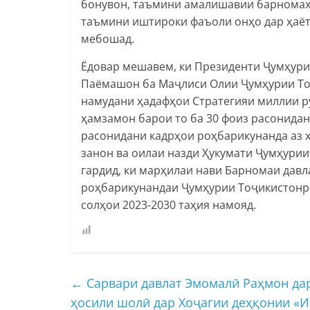
бонувон, таъмини амалишавии барномаҳо
таъмини иштироки фаъоли онҳо дар ҳаёт
мебошад.
Ёдовар мешавем, ки Президенти Ҷумҳур
Паёмашон ба Маҷлиси Олии Ҷумҳурии Тоҷ
намудани ҳадафҳои Стратегияи миллии р
ҳамзамон барои то ба 30 фоиз расонидан
расонидани кадрҳои роҳбарикунанда аз ҳ
занон ва оилаи назди Ҳукумати Ҷумҳури
гардид, ки марҳилаи нави Барномаи давл
роҳбарикунандаи Ҷумҳурии Тоҷикистонро
солҳои 2023-2030 таҳия намояд.
←
Сарвари давлат Эмомалӣ Раҳмон да
ҳосили шолӣ дар Хоҷагии деҳқонии «