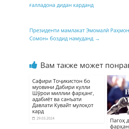
ғалладона дидан карданд
Президенти мамлакат Эмомалӣ Раҳмон 
Сомон» боздид намуданд
→
Вам также может понра
Сафири Тоҷикистон бо
муовини Дабири кулли
Шӯрои миллии фарҳанг,
адабиёт ва санъати
Давлати Кувайт мулоқот
кард
29.03.2024
Пагоҳ 
фарҳан