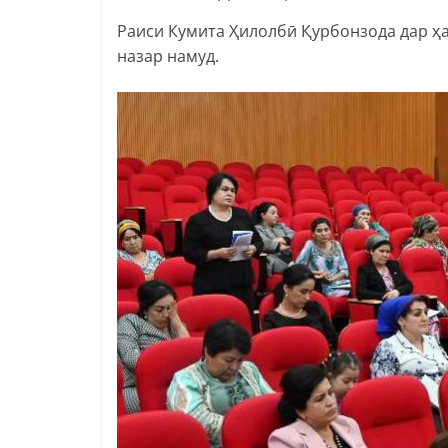
Раиси Кумита Ҳилолбӣ Қурбонзода дар ҳ
назар намуд.