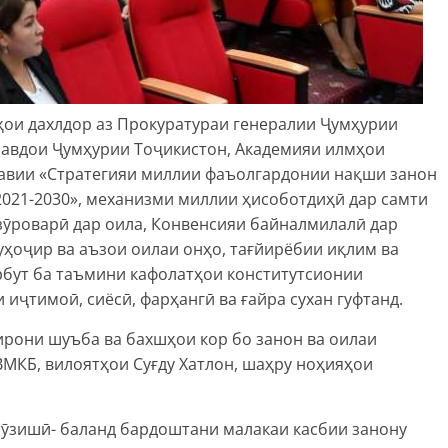
ои дахлдор аз Прокуратураи генералии Ҷумҳурии
 савдои Ҷумҳурии Тоҷикистон, Академияи илмҳои
авии «Стратегияи миллии фаъолгардонии нақши занон
2021-2030», механизми миллии ҳисоботдиҳӣ дар самти
зӯроварӣ дар оила, Конвенсияи байналмилалӣ дар
ҳоҷир ва аъзои оилаи онҳо, тағйирёбии иқлим ва
рбут ба таъмини кафолатҳои конститутсионии
иҷтимоӣ, сиёсӣ, фарҳангӣ ва ғайра сухан гуфтанд.
ирони шуъба ва бахшҳои кор бо занон ва оилаи
МКБ, вилоятҳои Суғду Хатлон, шаҳру ноҳияҳои
ӯзишӣ- баланд бардоштани малакаи касбии занону